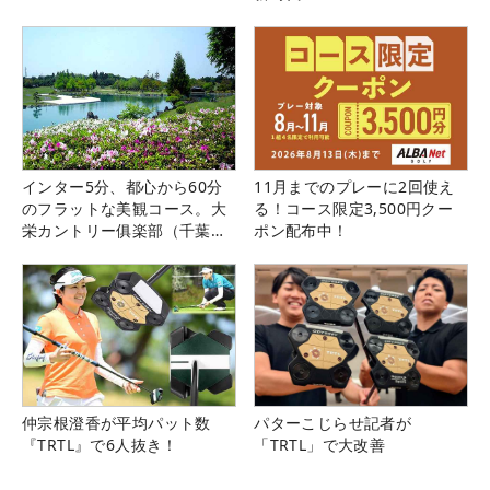
インター5分、都心から60分
11月までのプレーに2回使え
のフラットな美観コース。大
る！コース限定3,500円クー
栄カントリー俱楽部（千葉
ポン配布中！
県）
仲宗根澄香が平均パット数
パターこじらせ記者が
『TRTL』で6人抜き！
「TRTL」で大改善