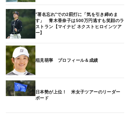
プレーヤーの責任：
ホールのスコア証明と、スコアカードの提出。ラウ
“署名忘れ”での2罰打に「気を引き締めま
す」 青木香奈子は500万円逃すも笑顔のラ
ンド中、プレーヤーは各ホールの自分のスコアの記
ストラン【マイナビ ネクストヒロインツア
録をつけるべきである。
ー】
・マーカーがスコアカードのホールのスコアを証明
していることを確認しなければならない。
プレーヤーが規則3.3bのこれらの要件に違反した場
合、そのプレーヤーは失格となる。
稲見萌寧 プロフィール＆成績
（JLPGAローカルルール18）
ストロークプレーのスコアリング
プレーヤーまたはマーカーの証明がないことに対す
日本勢が上位！ 米女子ツアーのリーダー
ボード
る規則3.3b（2）に基づく罰の修正：ローカルルー
ルひな型L-1を適用する。
ローカルルールひな型L-1