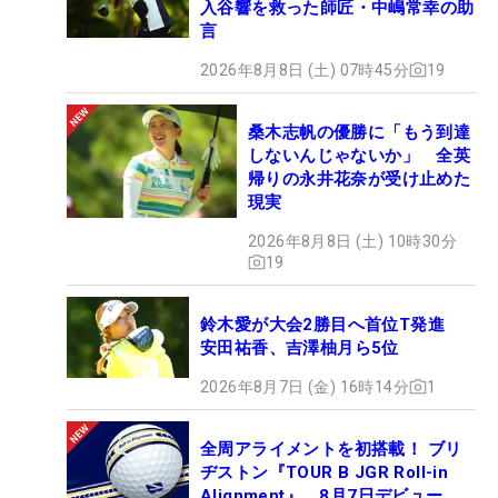
入谷響を救った師匠・中嶋常幸の助
言
2026年8月8日 (土) 07時45分
19
桑木志帆の優勝に「もう到達
しないんじゃないか」 全英
帰りの永井花奈が受け止めた
現実
2026年8月8日 (土) 10時30分
19
鈴木愛が大会2勝目へ首位T発進
安田祐香、吉澤柚月ら5位
2026年8月7日 (金) 16時14分
1
全周アライメントを初搭載！ ブリ
ヂストン『TOUR B JGR Roll-in
Alignment』、8月7日デビュー