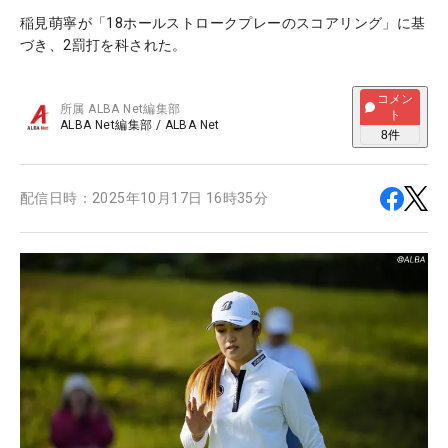
稲見萌寧が「18ホールストロークプレーのスコアリング」に基
づき、2罰打を科された。
コメン
所属
ALBA Net編集部
ト
ALBA Net編集部
/
ALBA Net
8
件
配信日時：
2025年10月17日 16時35分