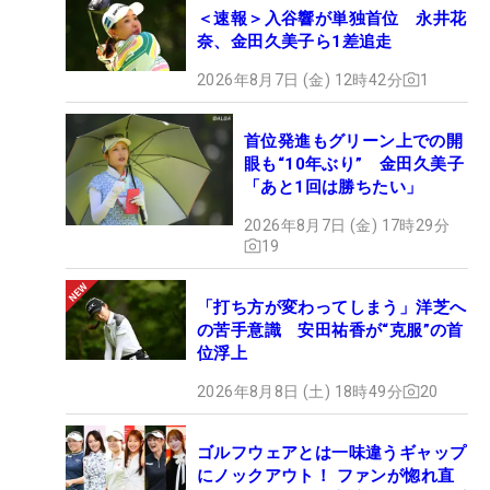
＜速報＞入谷響が単独首位 永井花
奈、金田久美子ら1差追走
2026年8月7日 (金) 12時42分
1
首位発進もグリーン上での開
眼も“10年ぶり” 金田久美子
「あと1回は勝ちたい」
2026年8月7日 (金) 17時29分
19
「打ち方が変わってしまう」洋芝へ
の苦手意識 安田祐香が“克服”の首
位浮上
2026年8月8日 (土) 18時49分
20
ゴルフウェアとは一味違うギャップ
にノックアウト！ ファンが惚れ直