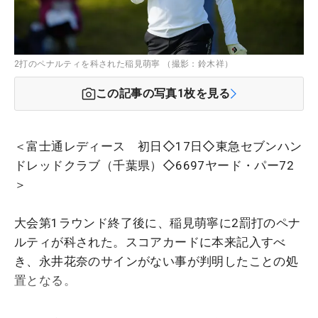
2打のペナルティを科された稲見萌寧 （撮影：鈴木祥）
この記事の写真
1
枚を見る
＜富士通レディース 初日◇17日◇東急セブンハン
ドレッドクラブ（千葉県）◇6697ヤード・パー72
＞
大会第1ラウンド終了後に、稲見萌寧に2罰打のペナ
ルティが科された。スコアカードに本来記入すべ
き、永井花奈のサインがない事が判明したことの処
置となる。