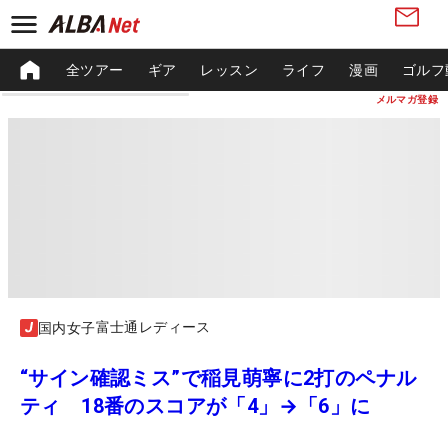
全ツアー
ギア
レッスン
ライフ
漫画
ゴルフ
メルマガ登録
富士通レディース
国内女子
“サイン確認ミス”で稲見萌寧に2打のペナル
ティ 18番のスコアが「4」→「6」に