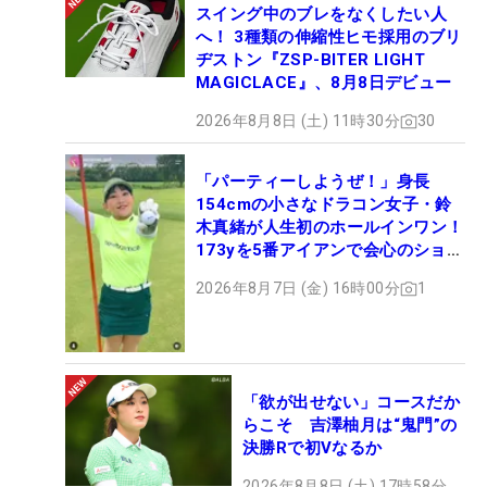
スイング中のブレをなくしたい人
へ！ 3種類の伸縮性ヒモ採用のブリ
ヂストン『ZSP-BITER LIGHT
MAGICLACE』、8月8日デビュー
2026年8月8日 (土) 11時30分
30
「パーティーしようぜ！」身長
154cmの小さなドラコン女子・鈴
木真緒が人生初のホールインワン！
173yを5番アイアンで会心のショッ
ト
2026年8月7日 (金) 16時00分
1
「欲が出せない」コースだか
らこそ 吉澤柚月は“鬼門”の
決勝Rで初Vなるか
2026年8月8日 (土) 17時58分