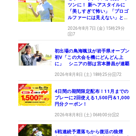
ツンに！ 新ヘアスタイルに
「美しすぎて怖い」「プロゴ
ルファーには見えない」とコ
メント殺到
2026年8月7日 (金) 15時29分
7
初出場の鳥海颯汰が岩手県オープン
初V「この大会を機にどんどん上
に」 シニアの部は宮本勝昌が連覇
2026年8月8日 (土) 18時25分
72
4日間の期間限定配布！11月までの
プレーに2回使える1,500円＆1,000
円分クーポン！
2026年8月8日 (土) 06時00分
2
6戦連続予選落ちから復活の狼煙