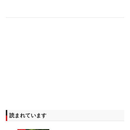
規則3.3b（2）は次のように修正される：
プレーヤーが、そのプレーヤー、マーカーのいずれ
か（またはその両者）によってホールのスコアが証
明されていないスコアカードを提出した場合、プレ
ーヤーは一般の罰（2打罰）を受ける。罰はそのプ
レーヤーのラウンドの最後のホールに適用する。
読まれています