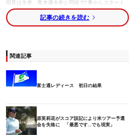
稲見は永井、青木瀬令奈と同組で1番からスタート
したが、15番終了時点で青木が棄権。それまで稲見
記事の続きを読む
のマーカーを青木が務めていたが、永井が引継いだ
16番から18番までのサインが記入されていなかっ
た。
その事実に気づかないまま、スコア提出後にアテス
関連記事
ト会場を出てしまったことでペナルティが発生。こ
れが日本女子プロゴルフ協会（JLPGA）ローカルル
ール「18.ストロークプレーのスコアリング」に基づ
く違反となった。なお処置は18番ホールのスコアが
富士通レディース 初日の結果
「4」から「6」になる。ホールアウト時点で3アン
ダーだったスコアは、1アンダー・28位タイに訂正
された。
原英莉花がスコア誤記により米ツアー予選
＜関連規則＞
会を失格に 「最悪です…でも現実」
規則3.3b（2）