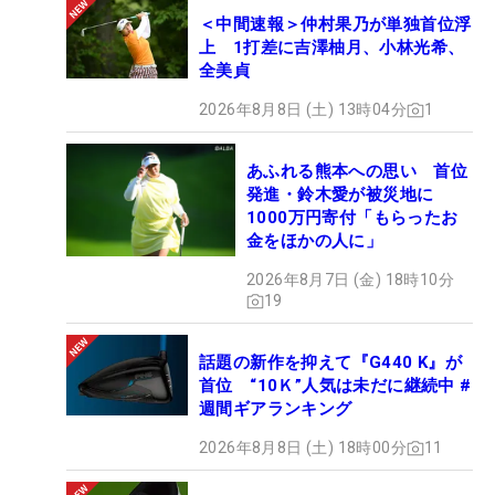
＜中間速報＞仲村果乃が単独首位浮
上 1打差に吉澤柚月、小林光希、
全美貞
2026年8月8日 (土) 13時04分
1
あふれる熊本への思い 首位
発進・鈴木愛が被災地に
1000万円寄付「もらったお
金をほかの人に」
2026年8月7日 (金) 18時10分
19
話題の新作を抑えて『G440 K』が
首位 “10Ｋ”人気は未だに継続中 #
週間ギアランキング
2026年8月8日 (土) 18時00分
11