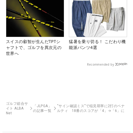
スイスの叡智が生んだTPTシ
猛暑を乗り切る！ こだわり機
ャフトで、ゴルフを異次元の
能派パンツ4選
世界へ
Recommended by
ゴルフ総合サ
「JLPGA」
“サイン確認ミス”で稲見萌寧に2打のペナ
イト ALBA
の記事一覧
ルティ 18番のスコアが「4」→「6」に
Net