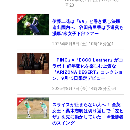
20
伊藤二花は「69」と巻き返し決勝
進出圏内へ 谷田侑里香は予選落ち
濃厚/米女子下部ツアー
2026年8月8日 (土) 10時15分
1
「PING」×「ECCO Leather」がコ
ラボ！ 経年変化を楽しむ上質な
『ARIZONA DESERT』コレクショ
ン、9月15日限定デビュー
2026年8月7日 (金) 14時28分
64
スライスが止まらない人へ！ 全英
女王・桑木志帆は切り返しで「左ヒ
ザ」を先に動かしていた #優勝者
のスイング