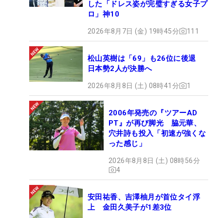
した「ドレス姿が完璧すぎる女子プ
ロ」神10
2026年8月7日 (金) 19時45分
111
松山英樹は「69」も26位に後退
日本勢2人が決勝へ
2026年8月8日 (土) 08時41分
1
2006年発売の『ツアーAD
PT』が再び脚光 脇元華、
穴井詩も投入「初速が強くな
った感じ」
2026年8月8日 (土) 08時56分
4
安田祐香、吉澤柚月が首位タイ浮
上 金田久美子が1差3位