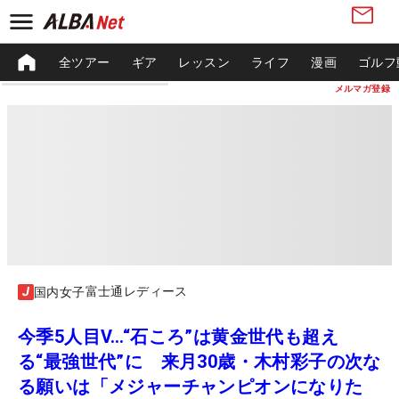
全ツアー
ギア
レッスン
ライフ
漫画
ゴルフ
メルマガ登録
富士通レディース
国内女子
今季5人目V…“石ころ”は黄金世代も超え
る“最強世代”に 来月30歳・木村彩子の次な
る願いは「メジャーチャンピオンになりた