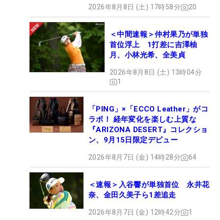
2026年8月8日 (土) 17時58分
20
＜中間速報＞仲村果乃が単独
首位浮上 1打差に吉澤柚
月、小林光希、全美貞
2026年8月8日 (土) 13時04分
1
「PING」×「ECCO Leather」がコ
ラボ！ 経年変化を楽しむ上質な
『ARIZONA DESERT』コレクショ
ン、9月15日限定デビュー
2026年8月7日 (金) 14時28分
64
＜速報＞入谷響が単独首位 永井花
奈、金田久美子ら1差追走
2026年8月7日 (金) 12時42分
1