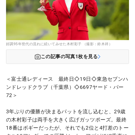
好調95年世代の流れに続いてみせた木村彩子 （撮影：鈴木祥）
この記事の写真
1
枚を見る
＜富士通レディース 最終日◇19日◇東急セブンハ
ンドレッドクラブ（千葉県）◇6697ヤード・パー
72＞
3年ぶりの優勝が決まるパットを流し込むと、29歳
の木村彩子は両手を大きく広げガッツポーズ。最終
18番はボギーだったが、それでも2位と4打差のトー