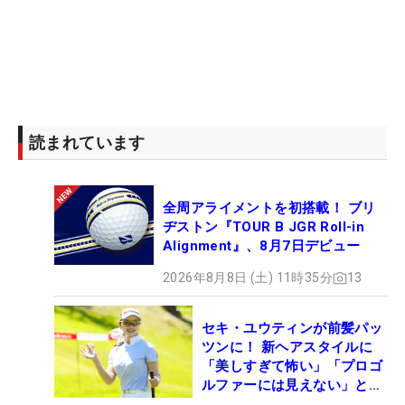
「ラフから打ちやすくなりました。トップが低いと
インから入ってラフにからまって左へいったり飛ば
ないこともあったので」と、すっかりお気に入り
に。これが4日間を通じて全体8位だったフェアウェ
イキープ率（73.8％）、同じく3位だったパーオン
率（75.9％）という高水準のショットを生み出し
読まれています
た。
全周アライメントを初搭載！ ブリ
「64」を出し首位に浮上した2日目のラウンド後に
ヂストン『TOUR B JGR Roll-in
は、「私たちの世代だけ“〇〇世代”というのがない
Alignment』、8月7日デビュー
ので、つけてください」と“懇願”した。「誰も優勝
2026年8月8日 (土) 11時35分
13
してない時は、自分たちで“石ころ世代”って言って
ました」という話も。しかし今季は、5人で5勝を挙
セキ・ユウティンが前髪パッ
げる一大勢力になっている。
ツンに！ 新ヘアスタイルに
「美しすぎて怖い」「プロゴ
これは佐久間朱莉（3勝）、岩井千怜、内田ことこ
ルファーには見えない」とコ
メント殺到