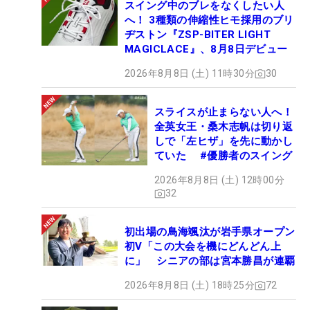
スイング中のブレをなくしたい人
へ！ 3種類の伸縮性ヒモ採用のブリ
ヂストン『ZSP-BITER LIGHT
MAGICLACE』、8月8日デビュー
2026年8月8日 (土) 11時30分
30
スライスが止まらない人へ！
全英女王・桑木志帆は切り返
しで「左ヒザ」を先に動かし
ていた #優勝者のスイング
2026年8月8日 (土) 12時00分
32
初出場の鳥海颯汰が岩手県オープン
初V「この大会を機にどんどん上
に」 シニアの部は宮本勝昌が連覇
2026年8月8日 (土) 18時25分
72