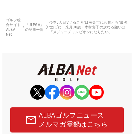
ゴルフ総
今季5人目V…“石ころ”は黄金世代も超える“最強
合サイト
「JLPGA」
世代”に 来月30歳・木村彩子の次なる願いは
ALBA
の記事一覧
「メジャーチャンピオンになりたい」
Net
ALBAゴルフニュース
メルマガ登録はこちら