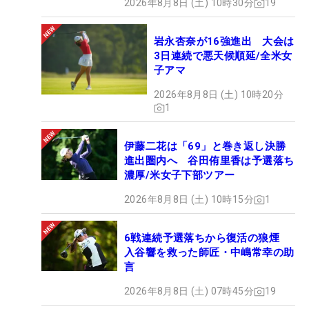
2026年8月8日 (土) 10時30分
19
やした。2勝目を目指す3年間では、「もう勝てない
選手かもしれない」という思いも浮かんできたとい
岩永杏奈が16強進出 大会は
う。一番の理想像は「息の長い選手」。11月2日に
3日連続で悪天候順延/全米女
は30歳を迎えるが、「技術も気持ちも（若い頃よ
子アマ
り）上がっている」という実感もある。なにより同
2026年8月8日 (土) 10時20分
学年選手たちとの切磋琢磨により、“石ころ”はます
1
ます磨きがかかっていく。（文・間宮輝憲）
伊藤二花は「69」と巻き返し決勝
進出圏内へ 谷田侑里香は予選落ち
濃厚/米女子下部ツアー
2026年8月8日 (土) 10時15分
1
6戦連続予選落ちから復活の狼煙
入谷響を救った師匠・中嶋常幸の助
言
2026年8月8日 (土) 07時45分
19