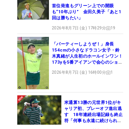
首位発進もグリーン上での開眼
も“10年ぶり” 金田久美子「あと1
回は勝ちたい」
2026年8月7日 (金) 17時29分
19
「パーティーしようぜ！」身長
154cmの小さなドラコン女子・鈴
木真緒が人生初のホールインワン！
173yを5番アイアンで会心のショッ
ト
2026年8月7日 (金) 16時00分
1
米通算13勝の元世界1位がキ
ャリア初、プレーオフ進出逃
す 18年連続出場記録も終止
符「何事も永遠に続けられな
い」