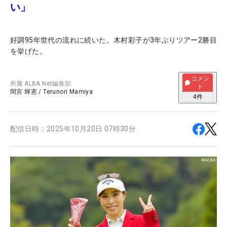
い」
好調95年世代の流れに続いた。木村彩子が3年ぶりツアー2勝目
を挙げた。
コメン
所属
ALBA Net編集部
ト
間宮 輝憲
/
Terunori Mamiya
4
件
配信日時：
2025年10月20日 07時30分