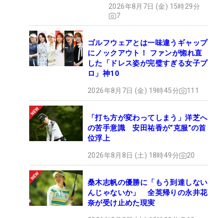
で計5勝を挙げる2002年度世代と勝ち数で並ぶが、
2026年8月7日 (金) 15時29分
人数は今季最多。“〇〇世代”の象徴ともいえる黄金
7
世代も4勝（河本結2勝、小祝さくら、高橋彩華）
で、それもしのぐ数字だ。木村は、昨晩から練って
ゴルフウェアとは一味違うギャップ
いた優勝スピーチで「同級生で盛り上げていけるよ
にノックアウト！ ファンが惚れ直
した「ドレス姿が完璧すぎる女子プ
うにこれからも頑張ります」という決意も表明し
ロ」神10
た。しっかりと、“たすき”はつないだ。
2026年8月7日 (金) 19時45分
111
次なる目標は、「メジャーチャンピオンになりた
い」。堀、そして「ソニー日本女子プロ選手権」に
「打ち方が変わってしまう」洋芝へ
の苦手意識 安田祐香が“克服”の首
勝った金澤に続くビッグタイトルを標的にする。こ
位浮上
の勝利で、シーズン最終戦の「JLPGAツアーチャン
2026年8月8日 (土) 18時49分
20
ピオンシップリコーカップ」（11月27～30日、宮
崎県・宮崎CC）の出場権も確定。「すごく意識した
桑木志帆の優勝に「もう到達しない
い」と、一段と気合も入る。
んじゃないか」 全英帰りの永井花
奈が受け止めた現実
15年のプロテストで合格し、初優勝までは7年を費