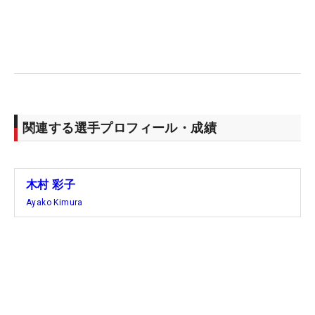
「日本女子オープン」を制した堀琴音をはじめ、永
峰、柏原、そして金澤志奈と4人の優勝者を輩出。
うち2人がメジャー女王だ。「祝勝会をしている
時、私も祝ってもらいたいなと思っていました」。
今回は主役として、宴に参加できる。
2年前、指導を受ける南秀樹コーチからの進言もあ
関連する選手プロフィール・成績
り、トップを高くするスイングに改造した。もとも
と本人は乗り気ではなかったというが、コーチの
『やるしかない！』という強い言葉に、ほだされ
木村 彩子
た。その際、見本にしているのが、堀のスイング。
Ayako Kimura
ただ、「こっちゃんには、『素振りでは高いのに、
実際に振ると思っているより5倍くらい低いよ』と
言われてます。『私には似てない』って」というや
り取りも笑いながら明かす。
最初、乗り気ではなかったスイングも、今では、