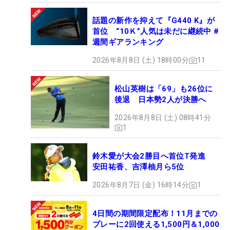
話題の新作を抑えて『G440 K』が
首位 “10Ｋ”人気は未だに継続中 #
週間ギアランキング
2026年8月8日 (土) 18時00分
11
松山英樹は「69」も26位に
後退 日本勢2人が決勝へ
2026年8月8日 (土) 08時41分
1
鈴木愛が大会2勝目へ首位T発進
安田祐香、吉澤柚月ら5位
2026年8月7日 (金) 16時14分
1
4日間の期間限定配布！11月までの
プレーに2回使える1,500円＆1,000