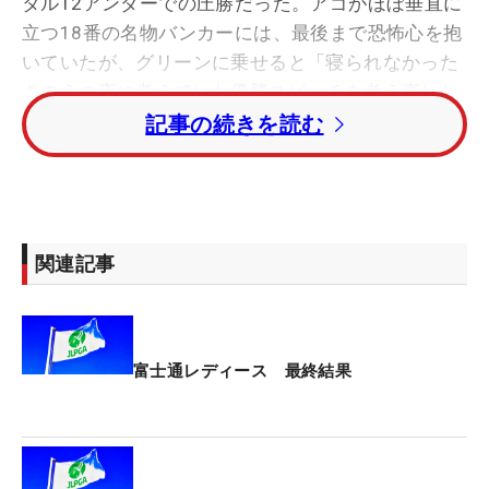
タル12アンダーでの圧勝だった。アゴがほぼ垂直に
立つ18番の名物バンカーには、最後まで恐怖心を抱
いていたが、グリーンに乗せると「寝られなかった
きのうの夜に考えていた優勝スピーチを考え直した
り、カメラマンがどこにいるかを見渡す余裕もあり
記事の続きを読む
ました」と、“笑顔の決めポーズ”で激戦を締めくく
った。
3人が並ぶトップのひとりとして迎えた最終日。も
関連記事
ちろん、最初からそんな“余裕”があったわけではな
い。「今年はトップ10は多い（9度）けど、優勝争
いをしてのトップ10はあまりなかった。ドキドキし
ていました」。1番では、同組の渡邉彩香、高橋彩
富士通レディース 最終結果
華がバーディで滑り出したなか、ひとりパーで“乗り
遅れ”た。だが4番パー3で4メートルの下りスライス
ラインを決めて初バーディを奪うと、続く5番パー4
も2打目を2メートルにつけ“〇”を並べた。