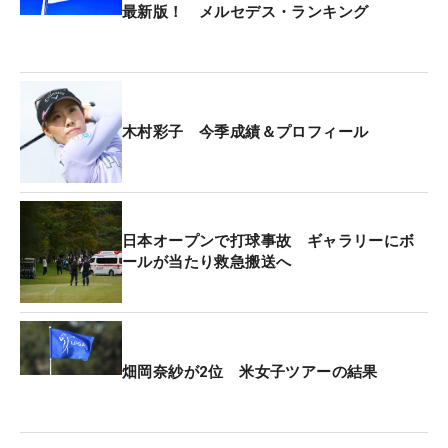
最新版！ メルセデス・ランキング
初優勝を挙げた2022年の「アース・モンダミンカッ
プ」は首位と6打差の9位からスタートし、「69」の
プレーで逆転。そのため「競りあいの優勝争いで、
どうなるか不安だった。緊張もするタイプなので」
木村彩子 今季成績＆プロフィール
ということが、頭の片隅にあった。そんな時、松村
卓キャディから『できることをやろう』という言
葉。それを信じた。「自分のゴルフをしよう」。途
中、リーダーボードを見ても、動揺はしなかった。
日本オープンで打球事故 ギャラリーにボ
ールが当たり救急搬送へ
「これまでボードを見て、うまくいったことがなか
った。成長できたと思えました」というのも、うれ
しい。
優勝を決めた後、同学年の柏原明日架、永峰咲希が
畑岡奈紗が2位 米女子ツアーの結果
駆け寄り、祝福された。今季、同じ1995年度生まれ
の選手たちがツアーを賑わせている。今月初旬の