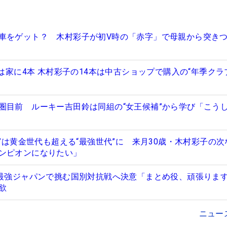
車をゲット？ 木村彩子が初V時の「赤字」で母親から突き
ーは家に4本 木村彩子の14本は中古ショップで購入の“年季クラ
圏目前 ルーキー吉田鈴は同組の“女王候補”から学び「こう
ろ”は黄金世代も超える“最強世代”に 来月30歳・木村彩子の
ンピオンになりたい」
が最強ジャパンで挑む国別対抗戦へ決意「まとめ役、頑張り
欲
ニュー