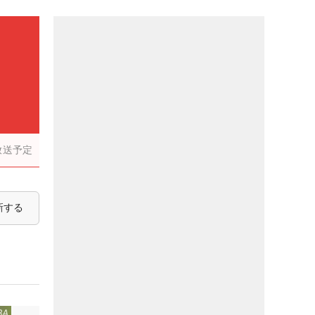
放送予定
新する