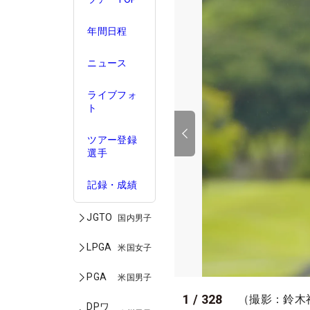
年間日程
ニュース
ライブフォ
ト
ツアー登録
選手
記録・成績
JGTO
国内男子
LPGA
米国女子
PGA
米国男子
1
/
328
（撮影：鈴木
DPワ