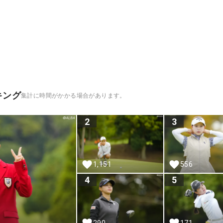
キング
集計に時間がかかる場合があります。
2
3
1,151
556
4
5
290
171