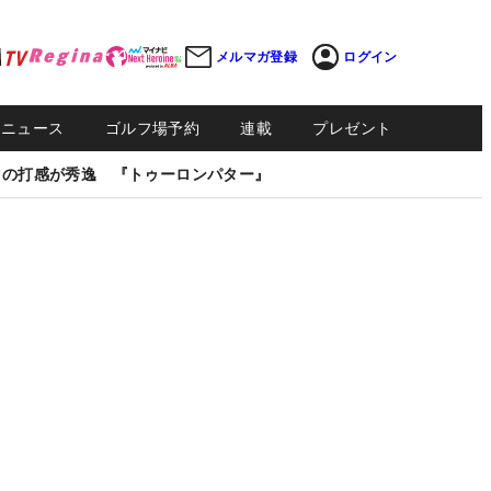
メルマガ登録
ログイン
Sニュース
ゴルフ場予約
連載
プレゼント
しの打感が秀逸 『トゥーロンパター』