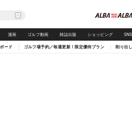
漫画
ゴルフ動画
雑誌出版
ショッピング
SN
ボード
ゴルフ場予約／毎週更新！限定優待プラン
削り出