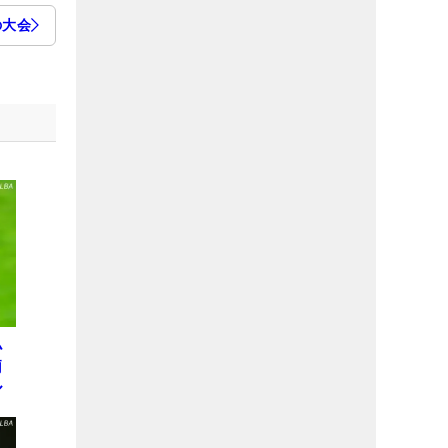
の大会
小
莉
ル