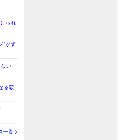
つけられ
ブ”がず
しない
次なる願
ます」
ス一覧