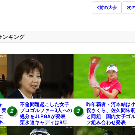
前の大会
次
スランキング
ャ
不倫問題起こした女子
昨年覇者・河本結は
 実
プロゴルファー3人への
祝さくら、佐久間朱
2
3
に
処分をJLPGAが発表
と同組 国内女子ゴ
キ
栗永遼キャディは9年間
フ組み合わせ発表
の立ち入り禁止