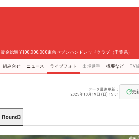
日
賞金総額
¥100,000,000
東急セブンハンドレッドクラブ（千葉県）
組み合せ
ニュース
ライブフォト
出場選手
概要など
TV
データ最終更新：
更
2025年10月19日 (日) 15:01
Round3