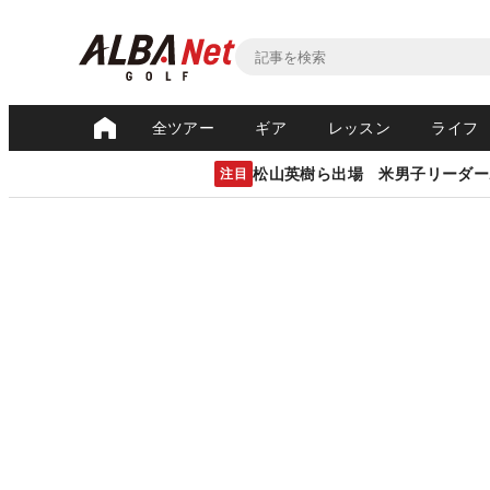
全ツアー
ギア
レッスン
ライフ
松山英樹ら出場 米男子リーダー
注目