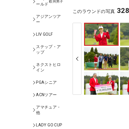
欧州男子
ールド
32
このラウンドの写真
アジアンツア
ー
LIV GOLF
ステップ・ア
ップ
ネクストヒロ
イン
PGAシニア
ACNツアー
アマチュア・
他
LADY GO CUP