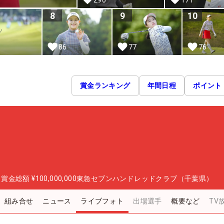
8
9
10
86
77
76
賞金ランキング
年間日程
ポイント
日
賞金総額
¥100,000,000
東急セブンハンドレッドクラブ（千葉県）
組み合せ
ニュース
ライブフォト
出場選手
概要など
TV