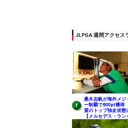
JLPGA 週間アクセ
桑木志帆が海外メジ
ー制覇で800pt獲得
1
質のトップ独走状態
【メルセデス・ラン
ング番外編】