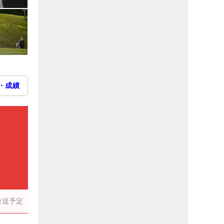
・成績
放送予定