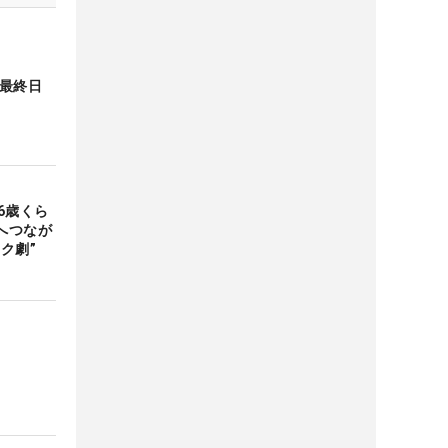
 最終日
6歳くら
へつなが
ク劇”