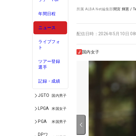
所属
ALBA Net編集部
間宮 輝憲
/
T
年間日程
ニュース
配信日時：
2026年5月10日 0
ライブフォ
ト
国内女子
ツアー登録
選手
記録・成績
JGTO
国内男子
LPGA
米国女子
PGA
米国男子
DPワ