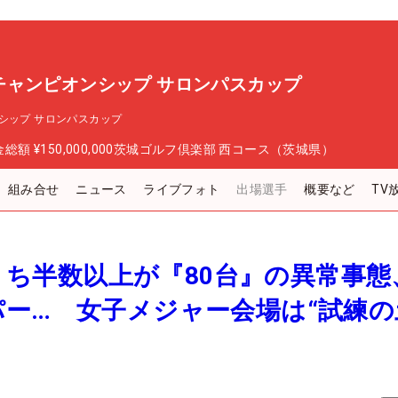
チャンピオンシップ サロンパスカップ
シップ サロンパスカップ
金総額
¥150,000,000
茨城ゴルフ倶楽部 西コース（茨城県）
組み合せ
ニュース
ライブフォト
出場選手
概要など
TV
人のうち半数以上が『80台』の異常事態
ー… 女子メジャー会場は“試練の