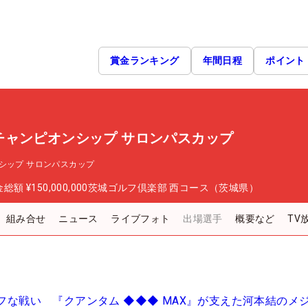
賞金ランキング
年間日程
ポイント
チャンピオンシップ サロンパスカップ
シップ サロンパスカップ
金総額
¥150,000,000
茨城ゴルフ倶楽部 西コース（茨城県）
組み合せ
ニュース
ライブフォト
出場選手
概要など
TV
タフな戦い 『クアンタム ◆◆◆ MAX』が支えた河本結のメ