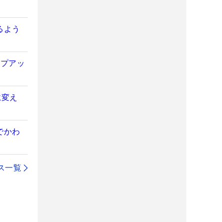
るよう
ンプアッ
に変え
でかわ
ス一覧