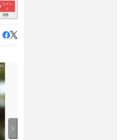
コメン
ト
0
件