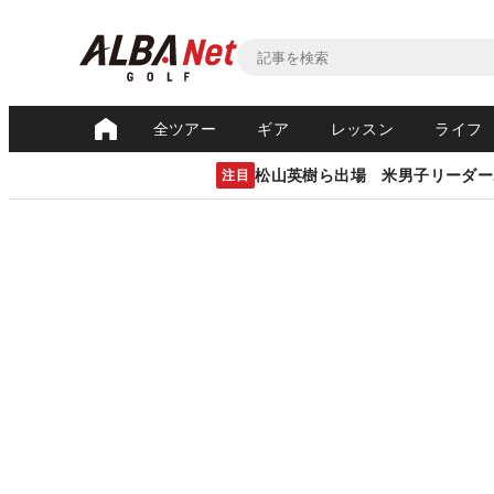
全ツアー
ギア
レッスン
ライフ
松山英樹ら出場 米男子リーダー
注目