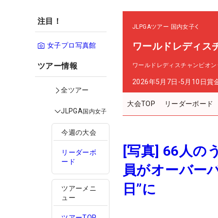
注目！
JLPGAツアー
国内女子
ワールドレディス
女子プロ写真館
ツアー情報
ワールドレディスチャンピオン
2026年5月7日-5月10日
賞
全ツアー
大会TOP
リーダーボード
JLPGA
国内女子
今週の大会
[写真] 66
リーダーボ
ード
員がオーバーパ
日”に
ツアーメニ
ュー
ツアーTOP