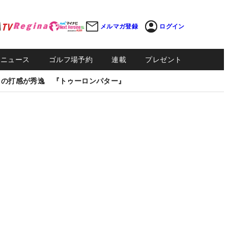
メルマガ登録
ログイン
Sニュース
ゴルフ場予約
連載
プレゼント
しの打感が秀逸 『トゥーロンパター』