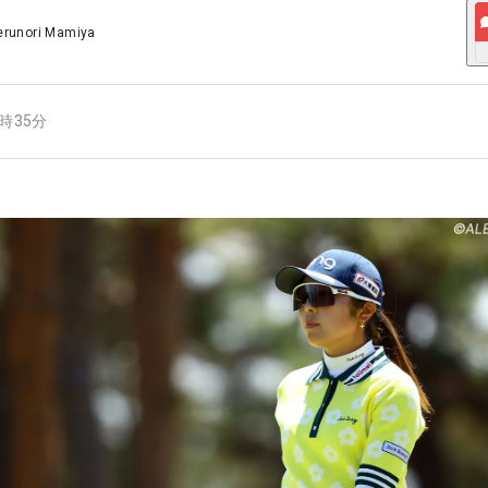
erunori Mamiya
8時35分