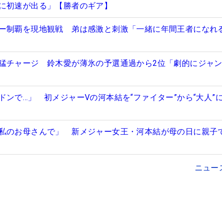
に初速が出る」【勝者のギア】
ー制覇を現地観戦 弟は感激と刺激「一緒に年間王者になれ
猛チャージ 鈴木愛が薄氷の予選通過から2位「劇的にジャ
ドンで…」 初メジャーVの河本結を“ファイター”から“大人”
私のお母さんで」 新メジャー女王・河本結が母の日に親子
ニュー