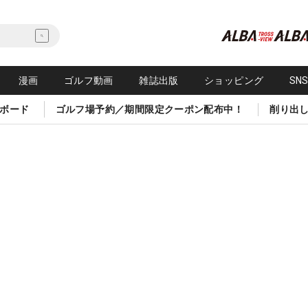
漫画
ゴルフ動画
雑誌出版
ショッピング
SN
ボード
ゴルフ場予約／期間限定クーポン配布中！
削り出