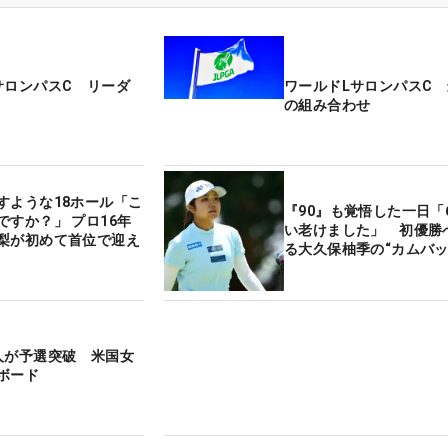
サロンパスC リーダ
ワールドLサロンパスC
の組み合わせ
すような18ホール「こ
『90』も覚悟した一日「
ですか？」 プロ16年
い老けました」 初優勝
梨が初めて首位で迎え
る大久保柚季の“カムバッ
人が予選突破 米国女
ボード