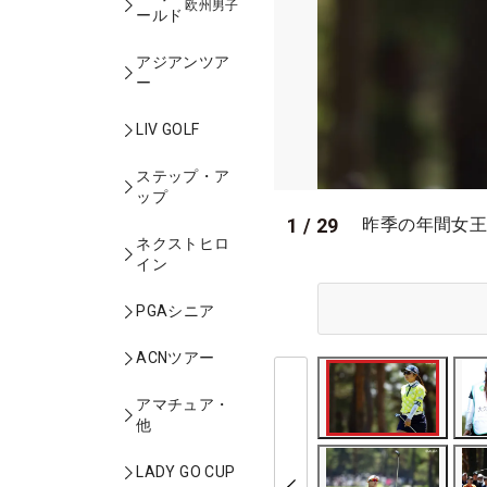
欧州男子
ールド
アジアンツア
ー
LIV GOLF
ステップ・ア
ップ
1
/
29
昨季の年間女王
ネクストヒロ
イン
PGAシニア
ACNツアー
アマチュア・
他
LADY GO CUP