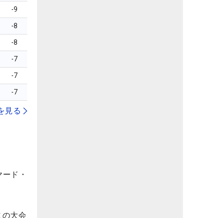
-9
-8
-8
-7
-7
-7
を見る
ヤード・
この大会