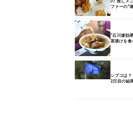
の“推しメ
ファーの“
“石川遼効
茶漬けを食
シブコは
2日目の結