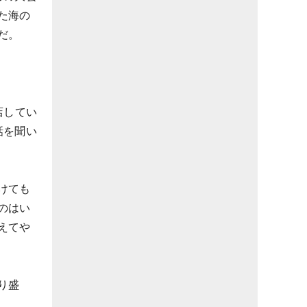
た海の
だ。
店してい
話を聞い
けても
のはい
えてや
り盛