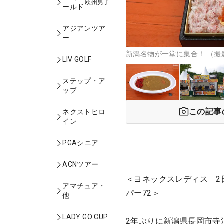
欧州男子
ールド
アジアンツア
ー
新潟名物が一堂に集合！ （撮影
LIV GOLF
ステップ・ア
ップ
この記事
ネクストヒロ
イン
PGAシニア
ACNツアー
＜ヨネックスレディス 2
アマチュア・
パー72＞
他
LADY GO CUP
2年ぶりに新潟県長岡市寺