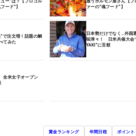
ニュー”は？【プロゴル
通うホルモン屋さん【プ
魂フード”】
ァーの“魂フード”】
日本勢だけでなく…外国
果”で注文増！話題の鯛
味津々！ 日米共催大会で
べてみた
YAKI”に舌鼓
？ 全米女子オープン
果
賞金ランキング
年間日程
ポイント