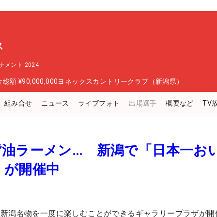
ス
メント 2024
金総額
¥90,000,000
ヨネックスカントリークラブ（新潟県）
組み合せ
ニュース
ライブフォト
出場選手
概要など
TV
背油ラーメン… 新潟で「日本一お
」が開催中
ど新潟名物を一度に楽しむことができるギャラリープラザが開