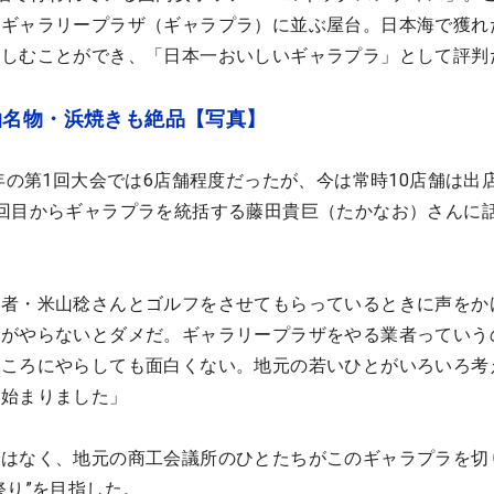
もギャラリープラザ（ギャラプラ）に並ぶ屋台。日本海で獲れ
楽しむことができ、「日本一おいしいギャラプラ」として評判
泊名物・浜焼きも絶品【写真】
9年の第1回大会では6店舗程度だったが、今は常時10店舗は出
回目からギャラプラを統括する藤田貴巨（たかなお）さんに
業者・米山稔さんとゴルフをさせてもらっているときに声をか
間がやらないとダメだ。ギャラリープラザをやる業者っていう
ところにやらしても面白くない。地元の若いひとがいろいろ考
て始まりました」
ではなく、地元の商工会議所のひとたちがこのギャラプラを切
祭り”を目指した。