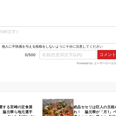
も愛する宮崎の定食屋
絶品セセリは巨人の主砲
、脇元華ら地元選手
れ！ 脇元華が「月1」