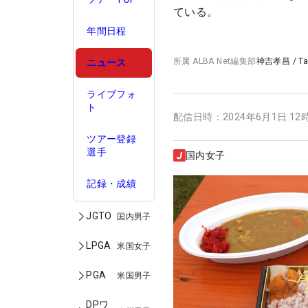
ている。
年間日程
所属
ALBA Net編集部
神吉孝昌
/
T
ニュース
ライブフォ
ト
配信日時：
2024年6月1日 12
ツアー登録
選手
国内女子
記録・成績
JGTO
国内男子
LPGA
米国女子
PGA
米国男子
DPワ