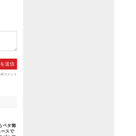
もベタ惚
ペースで