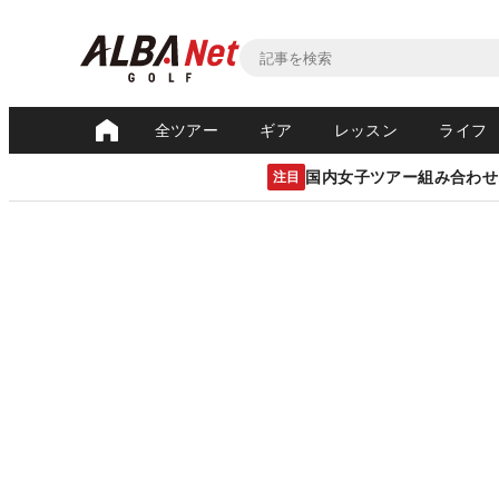
全ツアー
ギア
レッスン
ライフ
国内女子ツアー組み合わせ
注目