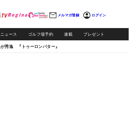
メルマガ登録
ログイン
Sニュース
ゴルフ場予約
連載
プレゼント
感が秀逸 『トゥーロンパター』