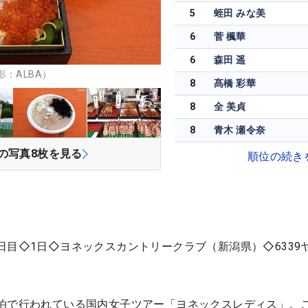
5
蛭田 みな美
6
菅 楓華
6
森田 遥
：ALBA）
8
髙橋 彩華
8
全 美貞
8
青木 瀬令奈
の写真
8
枚を見る
順位の続き
日目◇1日◇ヨネックスカントリークラブ（新潟県）◇6339
泊で行われている国内女子ツアー「ヨネックスレディス」。