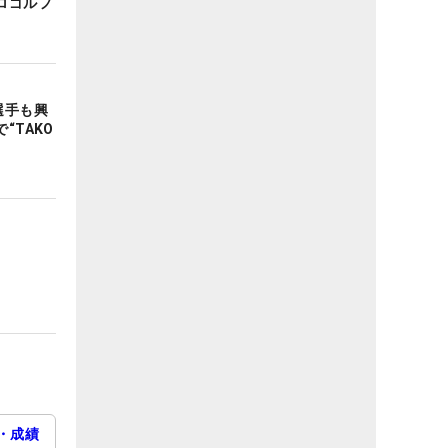
ロゴルフ
選手も興
“TAKO
・成績