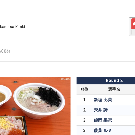
akamasa Kanki
時00分
Round
2
順位
選手名
1
新垣 比菜
2
穴井 詩
3
鶴岡 果恋
3
葭葉 ルミ