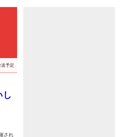
放送予定
いし
催され