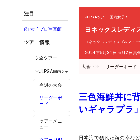
注目！
JLPGAツアー
国内女子
ヨネックスレディ
女子プロ写真館
ツアー情報
ヨネックスレディスゴルフトーナ
2024年5月31日-6月2日
賞
全ツアー
大会TOP
リーダーボード
JLPGA
国内女子
今週の大会
三色海鮮丼に
リーダーボ
ード
いギャラプラ
ツアーメニ
ュー
日本海で獲れた海の幸な
ツアーTOP