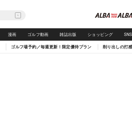
漫画
ゴルフ動画
雑誌出版
ショッピング
SN
ゴルフ場予約／毎週更新！限定優待プラン
削り出しの打