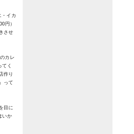
エ・イカ
00円）
きさせ
ーのカレ
ってく
店作り
』って
を目に
はいか