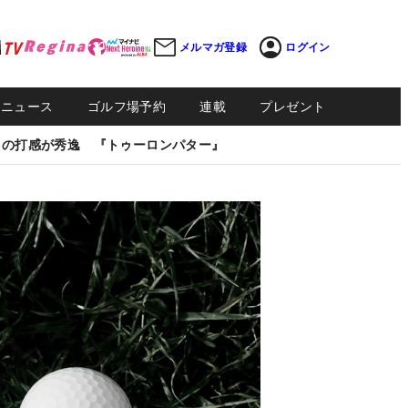
メルマガ登録
ログイン
Sニュース
ゴルフ場予約
連載
プレゼント
しの打感が秀逸 『トゥーロンパター』