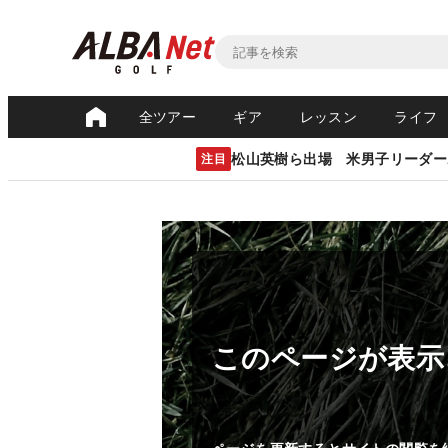
全ツアー
ギア
レッスン
ライフ
松山英樹ら出場 米男子リーダー
注目
このページが表示