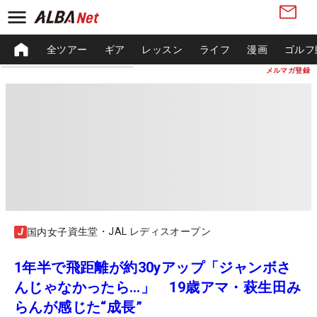
全ツアー
ギア
レッスン
ライフ
漫画
ゴルフ
メルマガ登録
資生堂・JAL レディスオープン
国内女子
1年半で飛距離が約30yアップ「ジャンボさ
んじゃなかったら…」 19歳アマ・萩生田み
らんが感じた“成長”