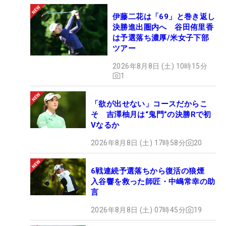
伊藤二花は「69」と巻き返し
決勝進出圏内へ 谷田侑里香
は予選落ち濃厚/米女子下部
ツアー
2026年8月8日 (土) 10時15分
1
「欲が出せない」コースだからこ
そ 吉澤柚月は“鬼門”の決勝Rで初
Vなるか
2026年8月8日 (土) 17時58分
20
6戦連続予選落ちから復活の狼煙
入谷響を救った師匠・中嶋常幸の助
言
2026年8月8日 (土) 07時45分
19