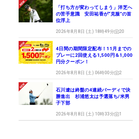
「打ち方が変わってしまう」洋芝へ
の苦手意識 安田祐香が“克服”の首
位浮上
2026年8月8日 (土) 18時49分
20
4日間の期間限定配布！11月までの
プレーに2回使える1,500円＆1,000
円分クーポン！
2026年8月8日 (土) 06時00分
2
石川遼は終盤の4連続バーディで決
勝進出 杉浦悠太は予選落ち/米男
子下部
2026年8月8日 (土) 10時33分
1