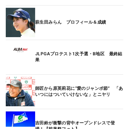
萩生田は“ジャンボ”こと尾崎将司が主宰するジャン
ボアカデミー7期生だ。2021年の「日本ジュニア」
萩生田みらん プロフィール＆成績
（12～14歳の部）で優勝し、その後も「日本女子ア
マ」などで活躍。23年にはレギュラーツアーやステ
ップ・アップ・ツアーにも出場し、昨年は「KKT杯
バンテリンレディス」（予選落ち）にも出場してい
JLPGAプロテスト1次予選・B地区 最終結
る注目アマチュア選手だ。
果
今大会には、特別な思い入れがある。「地元なの
で、1回目のときから観に来ていました。だから、
こうして出ることができて本当にうれしいです」。
師匠から原英莉花に“愛のジャンボ節” 「あ
いつにはついていけないな」とニヤリ
かつてはロープの外から憧れの選手たちを見つめて
いた場所に、今年は“見られる側”として立った。
憧れのプロゴルファーを聞かれると、「“推し”とか
吉田鈴が衝撃の背中オープンドレスで登
って言うとおこがましいんですけど…」と照れくさ
場！【前夜祭フォト】