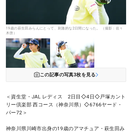
19歳の萩生田みらんにとって、刺激的な2日間になった。 （撮影：佐々
木啓）
この記事の写真
3
枚を見る
＜資生堂・JAL レディス 2日目◇4日◇戸塚カント
リー倶楽部 西コース（神奈川県）◇6766ヤード・
パー72＞
神奈川県川崎市出身の19歳のアマチュア・萩生田み