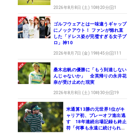
くだけじゃなくて、世界で活躍したい」と胸の内を
2026年8月8日 (土) 10時20分
1
明かす。
ゴルフウェアとは一味違うギャップ
そのためには、「緊張しがちなところを克服した
にノックアウト！ ファンが惚れ直
い。憧れの桃子プロみたいに、芯の強い、折れない
した「ドレス姿が完璧すぎる女子プ
ロ」神10
ゴルファーになれるように」と、技術だけでなく精
神面の成長も見据えている。地元の舞台で経験した
2026年8月7日 (金) 19時45分
111
悔しさと手応え。それは、次のステージへ進むため
の確かな一歩となる。（文・高木彩音）
桑木志帆の優勝に「もう到達しない
んじゃないか」 全英帰りの永井花
奈が受け止めた現実
2026年8月8日 (土) 10時30分
19
米通算13勝の元世界1位がキ
ャリア初、プレーオフ進出逃
す 18年連続出場記録も終止
符「何事も永遠に続けられな