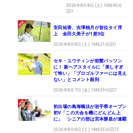
い」
2026年8月8日 (土) 10時00分
1
安田祐香、吉澤柚月が首位タイ浮
上 金田久美子が1差3位
2026年8月8日 (土) 16時21分
1
セキ・ユウティンが前髪パッツン
に！ 新ヘアスタイルに「美しすぎ
て怖い」「プロゴルファーには見え
ない」とコメント殺到
2026年8月7日 (金) 15時29分
7
初出場の鳥海颯汰が岩手県オープン
初V「この大会を機にどんどん上
に」 シニアの部は宮本勝昌が連覇
2026年8月8日 (土) 18時25分
72