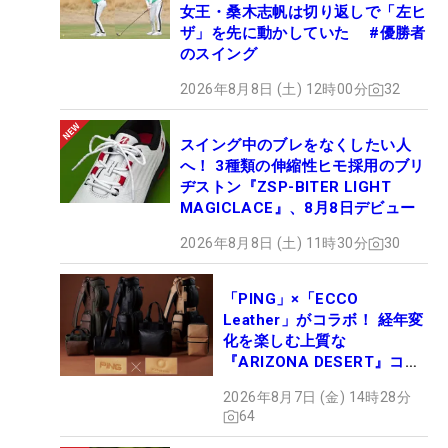
女王・桑木志帆は切り返しで「左ヒ
ザ」を先に動かしていた #優勝者
のスイング
2026年8月8日 (土) 12時00分
32
スイング中のブレをなくしたい人
へ！ 3種類の伸縮性ヒモ採用のブリ
ヂストン『ZSP-BITER LIGHT
MAGICLACE』、8月8日デビュー
2026年8月8日 (土) 11時30分
30
「PING」×「ECCO
Leather」がコラボ！ 経年変
化を楽しむ上質な
『ARIZONA DESERT』コレ
クション、9月15日限定デビ
2026年8月7日 (金) 14時28分
ュー
64