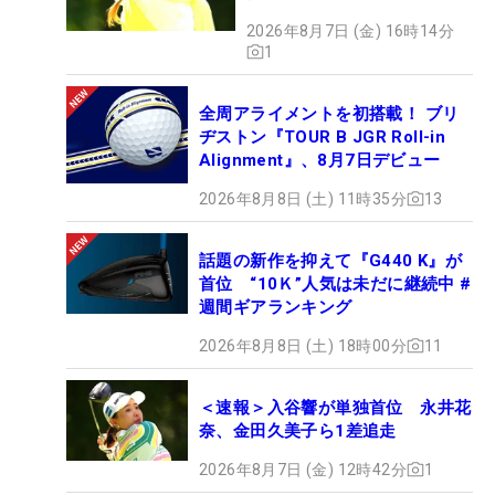
2026年8月7日 (金) 16時14分
1
全周アライメントを初搭載！ ブリ
ヂストン『TOUR B JGR Roll-in
Alignment』、8月7日デビュー
2026年8月8日 (土) 11時35分
13
話題の新作を抑えて『G440 K』が
首位 “10Ｋ”人気は未だに継続中 #
週間ギアランキング
2026年8月8日 (土) 18時00分
11
＜速報＞入谷響が単独首位 永井花
奈、金田久美子ら1差追走
2026年8月7日 (金) 12時42分
1