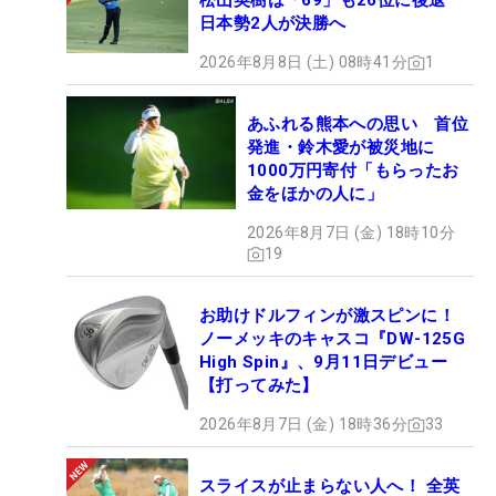
松山英樹は「69」も26位に後退
日本勢2人が決勝へ
2026年8月8日 (土) 08時41分
1
あふれる熊本への思い 首位
発進・鈴木愛が被災地に
1000万円寄付「もらったお
金をほかの人に」
2026年8月7日 (金) 18時10分
19
お助けドルフィンが激スピンに！
ノーメッキのキャスコ『DW-125G
High Spin』、9月11日デビュー
【打ってみた】
2026年8月7日 (金) 18時36分
33
スライスが止まらない人へ！ 全英