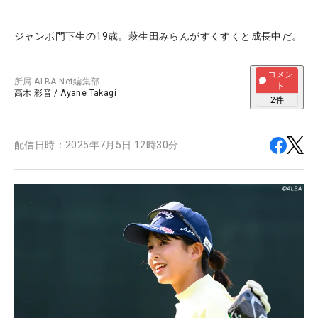
ジャンボ門下生の19歳。萩生田みらんがすくすくと成長中だ。
コメン
所属
ALBA Net編集部
ト
高木 彩音
/
Ayane Takagi
2
件
配信日時：
2025年7月5日 12時30分