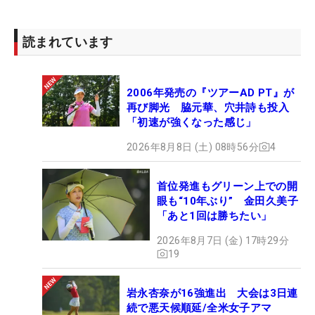
ンボさんじゃなかったら言われないし、感謝しかな
いです」と語る。いまでも「1日1000回」を目標に
素振りを続けているという。
読まれています
この飛距離アップによって、プロの試合の距離設定
2006年発売の『ツアーAD PT』が
にも対応しやすくなった。「セカンドショットの距
再び脚光 脇元華、穴井詩も投入
離が変わって、だいぶ戦いやすくなった」と、成長
「初速が強くなった感じ」
を実感した2日間となった。
2026年8月8日 (土) 08時56分
4
現在は現役大学生。プロテストを受験できるのは大
首位発進もグリーン上での開
学4年生以降だが、「日本女子学生とか、日本タイ
眼も“10年ぶり” 金田久美子
トルを取ればテストを受けてもいいよって監督に言
「あと1回は勝ちたい」
われているので、まずはそこを目指したい」と着実
2026年8月7日 (金) 17時29分
にステップを踏んでいく構えだ。そして、ゴルフ人
19
生における最終目標は「プロテストに合格して、レ
ギュラーツアーに毎週出られるようになったら幸せ
岩永杏奈が16強進出 大会は3日連
です。最終的には世界タイトルを取ること。ただ行
続で悪天候順延/全米女子アマ