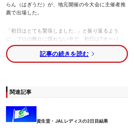
らん（はぎうだ）が、地元開催の今大会に主催者推
薦で出場した。
「初日はとても緊張しました…」と振り返るよう
に、プロの舞台に慣れない中で、初日は7オーバ
ー・113位と出遅れた。2日目も2バーディ・4ボギ
記事の続きを読む
ー・1ダブルボギーの「76」とスコアを伸ばすこと
ができず、トータル11オーバーでフィニッシュ。
104位タイで予選落ちに終わったが、本人の表情は
晴れやかだった。
関連記事
「キャディさんもすごく仲良くしてくれて、すごく
楽しかったです。『あと5ホールしかないね…』なん
て言いながら回っていました」。初日の緊張とは打
って変わり、2日目は落ち着いてプレーを楽しむ余
資生堂・JALレディスの2日目結果
裕もあった。