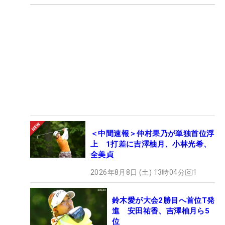
＜中間速報＞仲村果乃が単独首位浮
上 1打差に吉澤柚月、小林光希、
全美貞
2026年8月8日 (土) 13時04分
1
鈴木愛が大会2勝目へ首位T発
進 安田祐香、吉澤柚月ら5
位