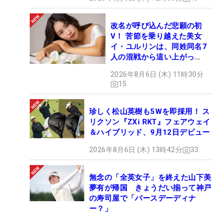
改名が呼び込んだ悲願の初
V！ 苦節を乗り越えた美女
イ・ユルリンは、同姓同名7
人の混戦から這い上がっ
た“新星ヒロイン”
2026年8月6日 (木) 11時30分
15
珍しく松山英樹も5Wを即採用！ ス
リクソン『ZXi RKT』フェアウェイ
＆ハイブリッド、9月12日デビュー
2026年8月6日 (木) 13時42分
33
無念の「全英女子」を終えた山下美
夢有が帰国 きょうだい揃って神戸
の寿司屋で「バースデーディナ
ー？」