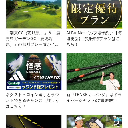
「潮来CC（茨城県）」＆「鹿
ALBA Netゴルフ場予約／【毎
児島ガーデンGC（鹿児島
週更新】特別優待プランはこ
県）」の無料プレー券が当た
ちら！
る！！
ネクストヒロイン選手とラウ
新『TENSEIオレンジ』はドラ
ンドできるチャンス！詳しく
イバーシャフトの“最適解”
はこちら！