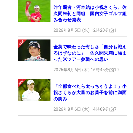
昨年覇者・河本結は小祝さくら、佐
久間朱莉と同組 国内女子ゴルフ組
み合わせ発表
2026年8月5日 (水) 12時20分
1
全英で味わった悔しさ「自分も戦え
るはずなのに」 佐久間朱莉に強ま
った米ツアー参戦への思い
2026年8月6日 (木) 16時45分
19
「全部食べたら太っちゃうよ！」小
祝さくらが大量のお菓子を前に満面
の笑み
2026年8月6日 (木) 14時09分
7