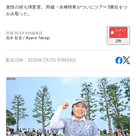
覚悟の持ち球変更。30歳・永峰咲希がついにツアー3勝目をつ
かみ取った。
コメン
所属
ALBA Net編集部
ト
高木 彩音
/
Ayane Takagi
2
件
配信日時：
2025年7月7日 07時30分