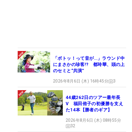
「ボトッ！って音が…」ラウンド中
にまさかの珍客!? 都玲華、頭の上
のセミと“共演”
2026年8月6日 (木) 16時45分
3
44歳262日のツアー最年長
V 福田侑子の初優勝を支え
た14本【勝者のギア】
2026年8月6日 (木) 08時55分
32