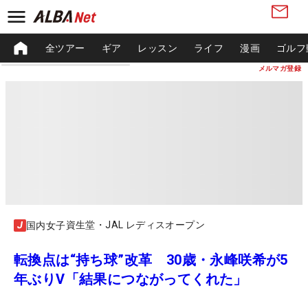
全ツアー
ギア
レッスン
ライフ
漫画
ゴルフ
メルマガ登録
資生堂・JAL レディスオープン
国内女子
転換点は“持ち球”改革 30歳・永峰咲希が5
年ぶりV「結果につながってくれた」