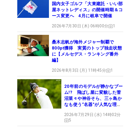
国内女子ゴルフ「大東建託・いい部
屋ネットレディス」の開催時期＆コ
ース変更へ 4月に岐阜で開催
2026年7月30日 (木) 06時00分
1
桑木志帆が海外メジャー制覇で
800pt獲得 実質のトップ独走状態
に【メルセデス・ランキング番外
編】
2026年8月3日 (月) 11時45分
1
20年前のモデルが静かなブー
ム!? 飛ばし屋に変貌した菅
沼菜々や神谷そら、三ヶ島か
なも使う“名器”が人気な理由
【ツアープロたちの“飛ばし
2026年7月29日 (水) 14時02分
ギア”】
5