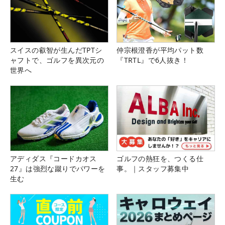
スイスの叡智が生んだTPTシ
仲宗根澄香が平均パット数
ャフトで、ゴルフを異次元の
『TRTL』で6人抜き！
世界へ
アディダス『コードカオス
ゴルフの熱狂を、つくる仕
27』は強烈な蹴りでパワーを
事。｜スタッフ募集中
生む