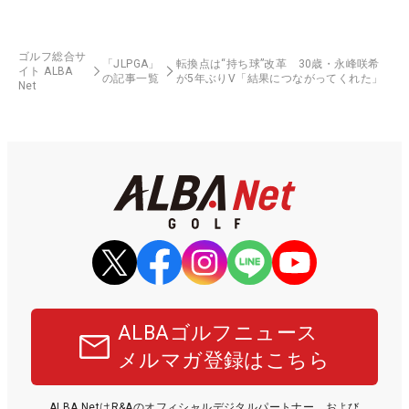
ゴルフ総合サ
「JLPGA」
転換点は“持ち球”改革 30歳・永峰咲希
イト ALBA
の記事一覧
が5年ぶりV「結果につながってくれた」
Net
ALBAゴルフニュース
メルマガ登録はこちら
ALBA NetはR&Aのオフィシャルデジタルパートナー、および