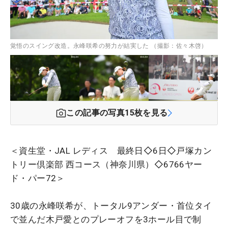
覚悟のスイング改造。永峰咲希の努力が結実した （撮影：佐々木啓）
この記事の写真
15
枚を見る
＜資生堂・JAL レディス 最終日◇6日◇戸塚カン
トリー倶楽部 西コース（神奈川県）◇6766ヤー
ド・パー72＞
30歳の永峰咲希が、トータル9アンダー・首位タイ
で並んだ木戸愛とのプレーオフを3ホール目で制