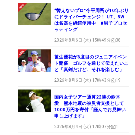
“替えないプロ”今平周吾が10年ぶり
にドライバーチェンジ！ UT、5W
は名器を継続使用中 #男子プロセ
ッティング
2026年8月6日 (木) 15時49分
38
笹生優花が6度目のジュニアイベン
ト開催 ゴルフを通じて伝えたいこ
と「真剣だけど、それを楽しむ」
2026年8月6日 (木) 17時43分
19
国内女子ツアー通算22勝の鈴木
愛 熊本地震の被災者支援として
1000万円を寄付「謹んでお見舞い
申し上げます」
2026年8月4日 (火) 17時07分
1