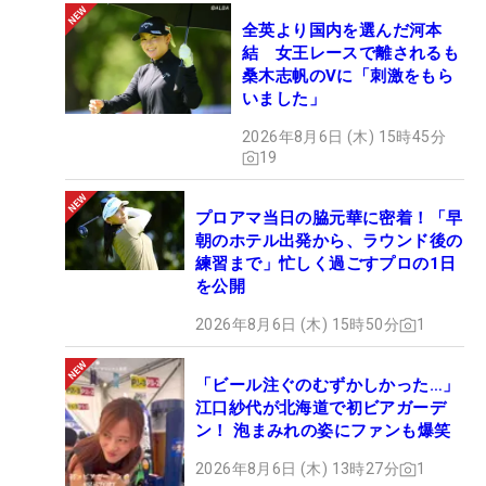
全英より国内を選んだ河本
結 女王レースで離されるも
桑木志帆のVに「刺激をもら
いました」
2026年8月6日 (木) 15時45分
19
プロアマ当日の脇元華に密着！「早
朝のホテル出発から、ラウンド後の
練習まで」忙しく過ごすプロの1日
を公開
2026年8月6日 (木) 15時50分
1
「ビール注ぐのむずかしかった…」
江口紗代が北海道で初ビアガーデ
ン！ 泡まみれの姿にファンも爆笑
2026年8月6日 (木) 13時27分
1