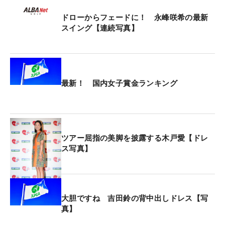
20年の「日本女子プロ」制覇から5年。決して順風
ドローからフェードに！ 永峰咲希の最新
満帆ではなかった。「正直、メジャーを勝ったとき
スイング【連続写真】
も『この実力で勝っちゃった』というのはおかしい
ですけど、（自分の実力は）まだまだなのに、“メジ
ャーチャンピオン”の肩書きはプレッシャーで…」と
明かす。不振に陥った時期もあったが、「この5年
最新！ 国内女子賞金ランキング
間、技術や精神力が少しずつ成長して、今回の優勝
だった」と、“心・技”を鍛え上げてきた努力が実っ
た。
ツアー屈指の美脚を披露する木戸愛【ドレ
ス写真】
大きな転機となったのは、目澤秀憲コーチと取り組
んだ“持ち球”の変更だ。プロになってからは飛距離
を求めてドローに変えていたが、ジュニア時代のフ
ェードに昨年から戻した。
大胆ですね 吉田鈴の背中出しドレス【写
真】
「そのドローもテレビや雑誌で知識を得て、見よう