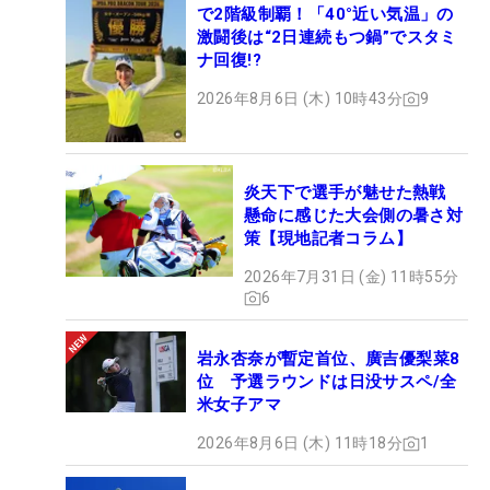
で2階級制覇！「40°近い気温」の
激闘後は“2日連続もつ鍋”でスタミ
ナ回復!?
2026年8月6日 (木) 10時43分
9
炎天下で選手が魅せた熱戦
懸命に感じた大会側の暑さ対
策【現地記者コラム】
2026年7月31日 (金) 11時55分
6
岩永杏奈が暫定首位、廣吉優梨菜8
位 予選ラウンドは日没サスペ/全
米女子アマ
2026年8月6日 (木) 11時18分
1