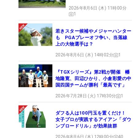
2026年8月6日 (木) 11時00分
1
若きスター候補やメジャーハンター
も PGAプレーオフ争い、当落線
上の大物選手は？
2026年8月6日 (木) 14時02分
1
『TGXシリーズ』第2戦が開催 幡
地隆寛、田辺ひかり、小倉彩愛の中
国四国チームが勝利「最高です」
2026年7月28日 (火) 17時30分
1
ダフる人は100円玉を置くだけ！
女子プロが実践するアイアン「ダウ
ンブロードリル」が効果抜群
2026年8月6日 (木) 12時00分
40