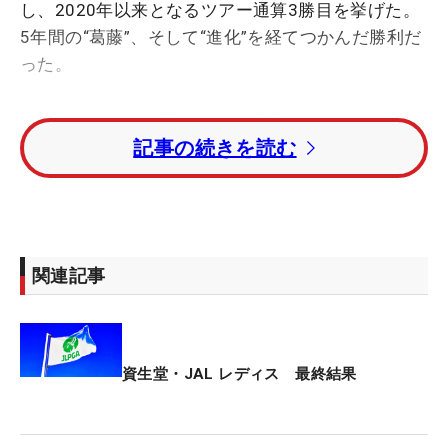
し、2020年以来となるツアー通算3勝目を挙げた。
5年間の“葛藤”、そして“進化”を経てつかんだ勝利だ
った。
首位タイで迎えた最終日は、「『もう負けたかな』
記事の続きを読む
と思う瞬間が、一日の中で何回もあった」と、思う
ようなアイアンショットが打てず、バーディチャン
スを作れない苦しい時間が続いた。難しいアプロー
チを残すシーンもあったが、ショートゲームでリカ
バリーし、ボギーなしの2バーディを奪い「70」を
関連記事
マーク。“耐えのゴルフ”を展開した。
優勝を決めた瞬間は「『やっと終わった…』という
気持ちのほうが強かった。段々と喜びが増してきた
資生堂・JAL レディス 最終結果
感じです」。永峰の胸にこみ上げた感情は、21ホー
ルを戦い終えた“安ど”だった。