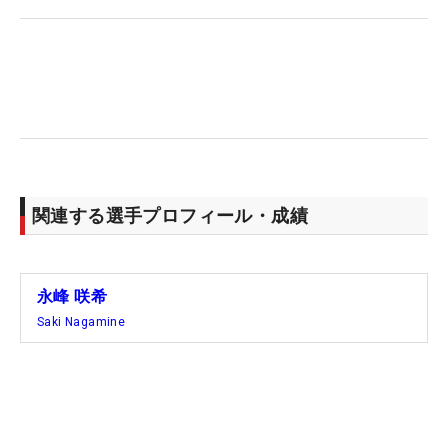
見まねで練習をしていた。飛ぶけど精度が低かった
ですし、ひとりじゃどうしようもないなというとき
に、目澤さんに教えてもらうようになった」
これまでは“ドローでしか飛ばせない”というイメー
ジがあったというが、目澤氏からデータを交えなが
ら、『フェードでもこれだけ飛ぶんだよ』という助
言があった。これが永峰のターニングポイントだっ
関連する選手プロフィール・成績
た。
永峰 咲希
Saki Nagamine