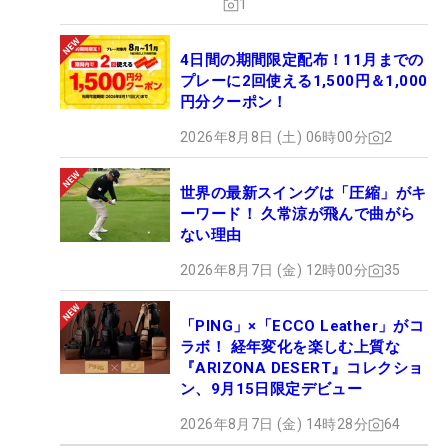
1
岡など、厳しい暑さと戦う場所での大会もまだ残っ
ている。北海道3試合や、長野といった避暑地での
4日間の期間限定配布！11月までの
試合も多いが、夏を避けられたのはいつの話か。異
プレーに2回使える1,500円＆1,000
常な暑さに見舞われるかもしれない。
円分クーポン！
2026年8月8日 (土) 06時00分
2
ギャラリーの分まで、大量の日陰テントなどが用意
されても不思議ではない、現在の日本の猛暑ぶり。
世界の最新スイングは「圧縮」がキ
今後の各大会でも、さまざまな工夫が見られるかも
ーワード！ 久常涼が飛んで曲がら
しれない。健康第一。ツアー、大会一丸となり、安
ない理由
全なツアーが続くことを願いたい。（文・高木彩
2026年8月7日 (金) 12時00分
35
音）
「PING」×「ECCO Leather」がコ
ラボ！ 経年変化を楽しむ上質な
『ARIZONA DESERT』コレクショ
ン、9月15日限定デビュー
2026年8月7日 (金) 14時28分
64