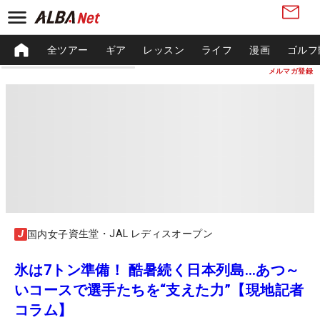
全ツアー
ギア
レッスン
ライフ
漫画
ゴルフ
メルマガ登録
資生堂・JAL レディスオープン
国内女子
氷は7トン準備！ 酷暑続く日本列島…あつ～
いコースで選手たちを“支えた力”【現地記者
コラム】