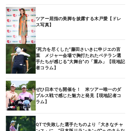
例えばボランティアや、報道写真を撮影するカメラ
マンたちはトップスタートから全選手がホールアウ
トするまでの長い時間コースに出ている。それだけ
ツアー屈指の美脚を披露する木戸愛【ドレ
に、このドリンクが“飲み放題”は大きい。実際、弊
ス写真】
サイトのカメラマンも凍ったペットボトル2本を持
ちコースに出ても、これがすぐに溶けてしまうた
め、このコース内のドリンクはまさに“命の水”にな
“死力を尽くした”藤田さいきに申ジエの言
葉 メジャー会場で胸打たれたベテラン選
っていた。
手たちが感じる“大舞台”の「重み」【現地記
者コラム】
選手たちに体を冷やすための必須アイテムを聞く
と、必ず返ってくる答えが「日傘と氷嚢」。この氷
嚢に使用するためや、水筒用としてもそうだが、氷
ぜひ日本でも開催を！ 米ツアー唯一のダ
もコースに出るうえで欠かせない。これに対して、
ブルス戦で感じた魅力と発見【現地記者コ
ラム】
大会として「氷は、飲料用が3トン、氷嚢用が2.5ト
ン、ドブ付け用の板氷は1.5トン」を用意。合計約7
トンもの氷という、おいそれとは想像できない量が
QTで失敗した選手たちのより「大きなチャ
準備された。「氷がこまめに準備されていたのは助
ンス」に “日本版リランキング”へのさらな