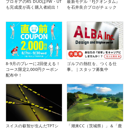
プロギアのRS DUOはFW・UT
最新モデル『FJクオンタム』
も完成度が高く購入者続出！
を石井良介プロがチェック
8-9月のプレーに2回使える！
ゴルフの熱狂を、つくる仕
コース限定2,000円クーポン
事。｜スタッフ募集中
配布中！
スイスの叡智が生んだTPTシ
「潮来CC（茨城県）」＆「鹿