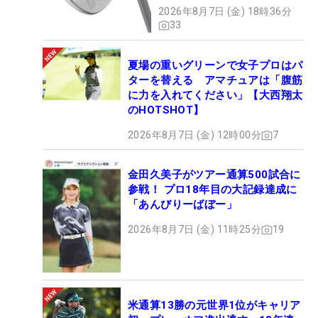
た】
2026年8月7日 (金) 18時36分
33
夏場の重いグリーンで女子プロはパ
ターを替える アマチュアは「腹筋
に力を入れてください」【大西翔太
のHOTSHOT】
2026年8月7日 (金) 12時00分
7
金田久美子がツアー通算500試合に
参戦！ プロ18年目の大記録達成に
「あんびりーばぼー」
2026年8月7日 (金) 11時25分
19
米通算13勝の元世界1位がキャリア