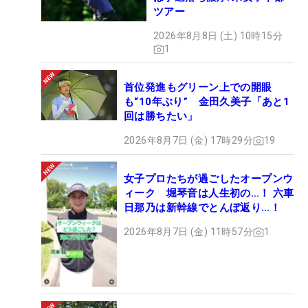
ツアー
2026年8月8日 (土) 10時15分
1
首位発進もグリーン上での開眼
も“10年ぶり” 金田久美子「あと1
回は勝ちたい」
2026年8月7日 (金) 17時29分
19
女子プロたちが過ごしたオープンウ
ィーク 堀琴音は人生初の…！ 六車
日那乃は新幹線でとんぼ返り…！
2026年8月7日 (金) 11時57分
1