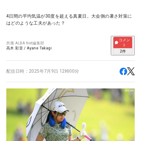
4日間の平均気温が30度を超える真夏日。大会側の暑さ対策に
はどのような工夫があった？
コメン
所属
ALBA Net編集部
ト
高木 彩音
/
Ayane Takagi
2
件
配信日時：
2025年7月9日 12時00分