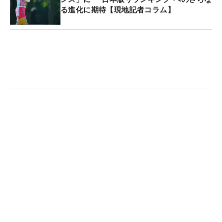
かりました」と選手たちも口をそろえる。
る進化に期待【現地記者コラム】
コース内の取り組みは、他にもある。「8番、11番
のパー3は、つまりやすいホールなので小さいテン
トを設営して日陰をつくりました」。待ち時間を利
用して体を休められるエリアは、3～4年ほど前から
選手たちのダメージを軽減する役目を担っている。
そしてコース内、1、10番のティショット後ろ側に
ある茶店（ハーフターン時に予選ラウンドは10分
間、決勝ラウンドは15分間の休憩時間が設けられ
た）は、常に20度に温度が設定され、体を冷やすこ
とができるようになっていた。これは「アース・モ
ンダミンカップ」で初めて用意され、協会がお願い
し、今大会も用意されたものだった。
また、「クールスポット」と呼ばれたエリアには、
霧が噴射される大きな扇風機を準備。これが会場内