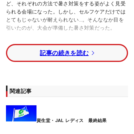
ど、それぞれの方法で暑さ対策をする姿がよく見受
られる会場になった。しかし、セルフケアだけでは
とてもじゃないが耐えられない…。そんななか目を
引いたのが、大会が準備した暑さ対策だった。
この時期、最も警戒しないといけないのが脱水症
記事の続きを読む
状。このために、大会は、昨年まで6カ所だったコ
ース内の飲料入りアイスボックスを10カ所に増加し
た。スポーツドリンク、水1万本のみならず、凍っ
た水や、経口補水液も2000本準備された。大会が
「働いているスタッフはボランティア（約200人）
関連記事
やメディアの皆さんも含めて600人ぐらいいます。
その方たちもいい環境で働けるように」と話すよう
に、選手だけではなく、これは試合に携わる関係者
たちも飲むことができた。
資生堂・JAL レディス 最終結果