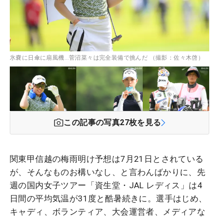
氷嚢に日傘に扇風機…菅沼菜々は完全装備で挑んだ （撮影：佐々木啓）
この記事の写真
27
枚を見る
関東甲信越の梅雨明け予想は7月21日とされている
が、そんなものお構いなし、と言わんばかりに、先
週の国内女子ツアー「資生堂・JAL レディス」は4
日間の平均気温が31度と酷暑続きに。選手はじめ、
キャディ、ボランティア、大会運営者、メディアな