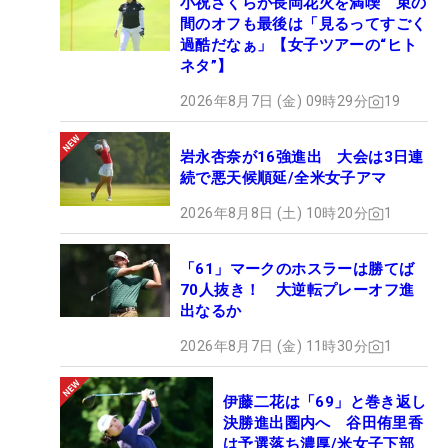
小祝さくらが長岡花火を満喫 束の
間のオフも最後は「見るってすごく
過酷だなぁ」【女子ツアーの“ヒト
ネタ”】
2026年8月7日 (金) 09時29分
19
岩永杏奈が16強進出 大会は3日連
続で悪天候順延/全米女子アマ
2026年8月8日 (土) 10時20分
1
「61」マークのホスラーは勝てば
70人抜き！ 大逆転プレーオフ進
出なるか
2026年8月7日 (金) 11時30分
1
伊藤二花は「69」と巻き返し
決勝進出圏内へ 谷田侑里香
は予選落ち濃厚/米女子下部