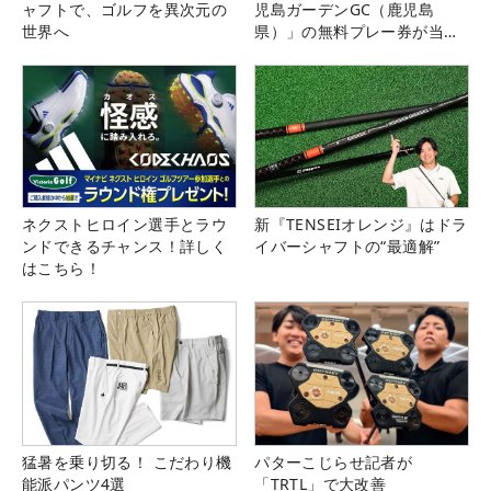
ャフトで、ゴルフを異次元の
児島ガーデンGC（鹿児島
世界へ
県）」の無料プレー券が当た
る！！
ネクストヒロイン選手とラウ
新『TENSEIオレンジ』はドラ
ンドできるチャンス！詳しく
イバーシャフトの“最適解”
はこちら！
猛暑を乗り切る！ こだわり機
パターこじらせ記者が
能派パンツ4選
「TRTL」で大改善