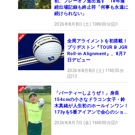
初、プレーオフ進出逃す 18年連
続出場記録も終止符「何事も永遠に
続けられない」
2026年8月8日 (土) 10時00分
1
全周アライメントを初搭載！
ブリヂストン『TOUR B JGR
Roll-in Alignment』、8月7
日デビュー
2026年8月8日 (土) 11時35分
13
「パーティーしようぜ！」身長
154cmの小さなドラコン女子・鈴
木真緒が人生初のホールインワン！
173yを5番アイアンで会心のショッ
ト
2026年8月7日 (金) 16時00分
1