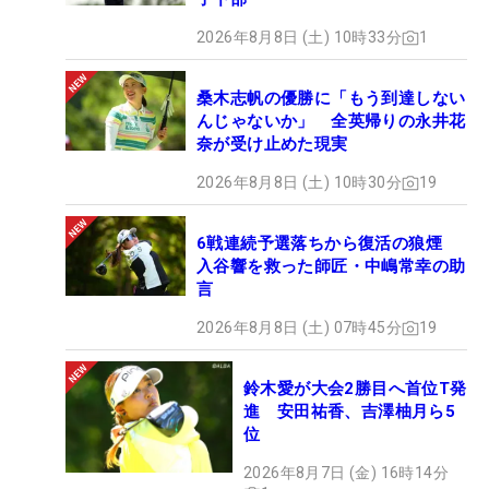
余念がなかった。大会には救急救命士が2名来てお
り、「その方たちが周りを見ながらギャラリープラ
2026年8月8日 (土) 10時33分
1
ザとか、この周りを歩いています」と選手の体調管
理ももちろん、来場されたギャラリーのケアも忘れ
桑木志帆の優勝に「もう到達しない
んじゃないか」 全英帰りの永井花
ていなかった。
奈が受け止めた現実
2026年8月8日 (土) 10時30分
19
そのかいもあってか、4日間で2万703人の観客が訪
れたが、救急車で運ばれたひとはいなかった。棄権
6戦連続予選落ちから復活の狼煙
した選手は6名でたものの、経口補水液や、凍った
入谷響を救った師匠・中嶋常幸の助
水、氷の準備がされていたこともあり、今大会を制
言
した永峰咲希は「あとは気合いです」と覚悟を決め
2026年8月8日 (土) 07時45分
19
ながら、笑顔ものぞかせる余裕を残していた。
鈴木愛が大会2勝目へ首位T発
まだまだ、女子ツアー夏の陣は、はじまったばか
進 安田祐香、吉澤柚月ら5
り。「大東建託・いい部屋ネットレディス」（24～
位
27日）と「北海道 meijiカップ」（8月8～10日）の
2026年8月7日 (金) 16時14分
間には、一週間の“夏休み”もあるが、大東建託の福