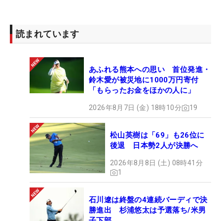
に15台が用意された。初日は風速5.9m/sとピンも
強く揺れるほどではあったが、選手たちは「この風
読まれています
があってよかったかもしれない。全くなかったら
（体が）やられていたと思う」（吉本ここね）と、
通常であればスコアメークのため“邪魔”な風も、こ
あふれる熊本への思い 首位発進・
こではありがたいものになった。そういった声を聞
鈴木愛が被災地に1000万円寄付
「もらったお金をほかの人に」
くと“クールスポット”の存在はとても大きいと感
じ、実際にその扇風機付近に集まる選手は多かっ
2026年8月7日 (金) 18時10分
19
た。
松山英樹は「69」も26位に
さらに会場となった戸塚CCからは、ゴルフウェアを
後退 日本勢2人が決勝へ
冷やすスプレーがマスター室前に準備されていた。
2026年8月8日 (土) 08時41分
太陽の日差しが強いコースに出ていく前に冷やす選
1
手の姿が多く見受けられた。
石川遼は終盤の4連続バーディで決
勝進出 杉浦悠太は予選落ち/米男
もちろん、“何かが起こってしまった時”の準備にも
子下部