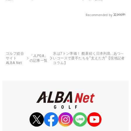
Recommended by
ゴルフ総合
氷は7トン準備！ 酷暑続く日本列島…あつ～
「JLPGA」
サイト
いコースで選手たちを“支えた力”【現地記者
の記事一覧
ALBA Net
コラム】