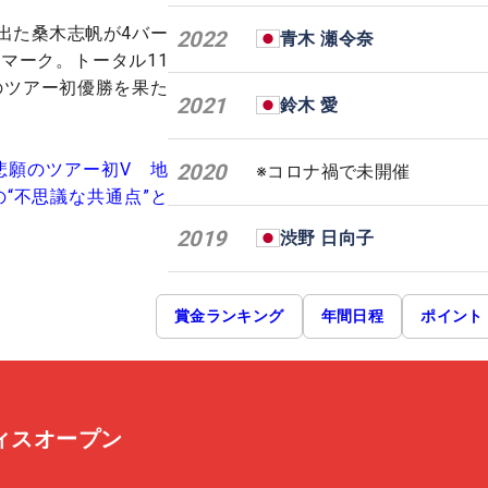
出た桑木志帆が4バー
2022
青木 瀬令奈
をマーク。トータル11
のツアー初優勝を果た
2021
鈴木 愛
悲願のツアー初V 地
2020
※コロナ禍で未開催
“不思議な共通点”と
2019
渋野 日向子
賞金ランキング
年間日程
ポイント
ディスオープン