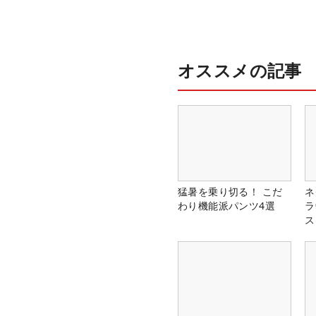
オススメの記事
猛暑を乗り切る！ こだ
ネ
わり機能派パンツ4選
ラ
ス