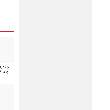
均パット
6人抜き！