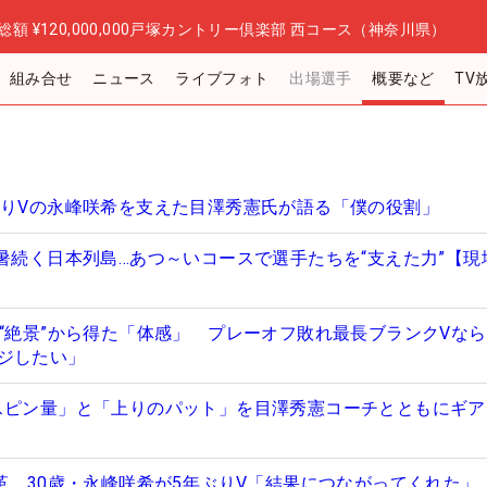
総額
¥120,000,000
戸塚カントリー倶楽部 西コース（神奈川県）
組み合せ
ニュース
ライブフォト
出場選手
概要など
TV
ぶりVの永峰咲希を支えた目澤秀憲氏が語る「僕の役割」
酷暑続く日本列島…あつ～いコースで選手たちを“支えた力”【現
の“絶景”から得た「体感」 プレーオフ敗れ最長ブランクVな
ジしたい」
スピン量」と「上りのパット」を目澤秀憲コーチとともにギア
改革 30歳・永峰咲希が5年ぶりV「結果につながってくれた」