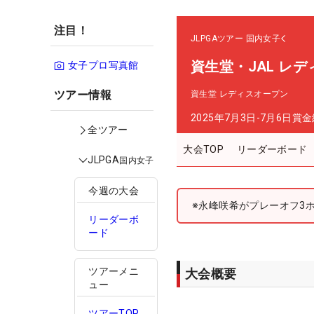
注目！
JLPGAツアー
国内女子
資生堂・JAL レ
女子プロ写真館
ツアー情報
資生堂 レディスオープン
2025年7月3日-7月6日
賞金
全ツアー
大会TOP
リーダーボード
JLPGA
国内女子
今週の大会
※永峰咲希がプレーオフ3
リーダーボ
ード
ツアーメニ
大会概要
ュー
ツアーTOP