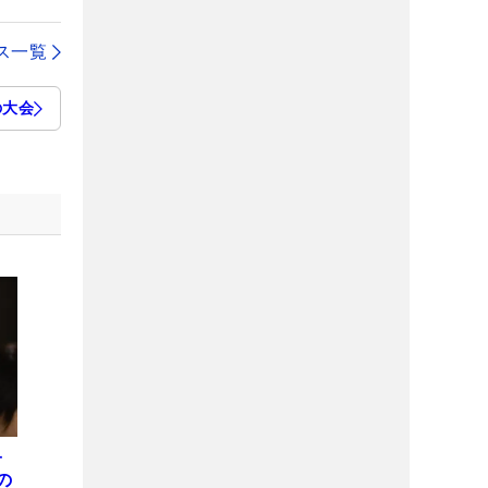
ス一覧
の大会
子
の