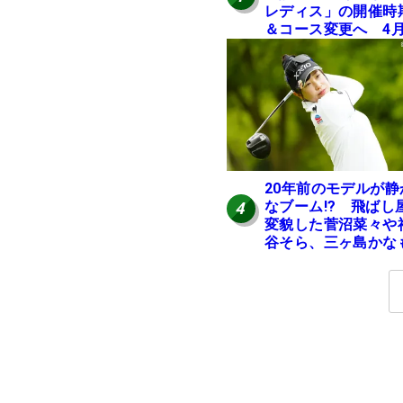
レディス」の開催時
＆コース変更へ 4
岐阜で開催
20年前のモデルが静
なブーム!? 飛ばし
4
変貌した菅沼菜々や
谷そら、三ヶ島かな
使う“名器”が人気な
由【ツアープロたち
の“飛ばしギア”】