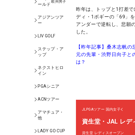
欧州男子
ールド
昨年は、トップと1打差で
ディ・1ボギーの「69」
アジアンツア
ー
アンダーで逆転し、悲願
した。
LIV GOLF
【昨年記事】桑木志帆の
ステップ・ア
元の先輩・渋野日向子との
ップ
は？
ネクストヒロ
イン
PGAシニア
ACNツアー
JLPGAツアー
国内女子
アマチュア・
他
資生堂・JAL レ
LADY GO CUP
資生堂 レディスオープン