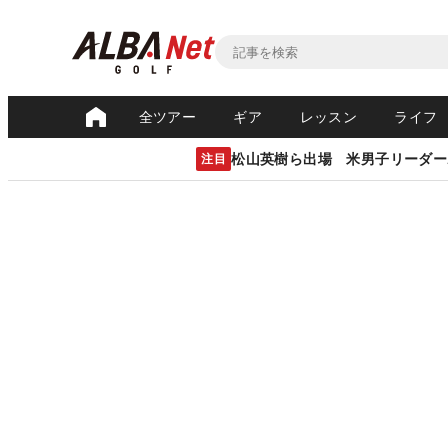
全ツアー
ギア
レッスン
ライフ
松山英樹ら出場 米男子リーダー
注目