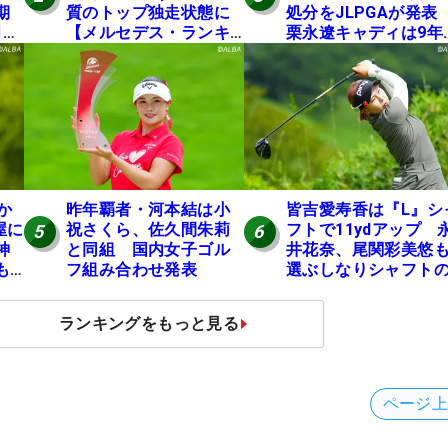
期
質のトップ独走状態に
処分をJLPGAが発
月に
【メルセデス・ランキ
栗永遼キャディは9年
ング番外編】
の立ち入り禁止
か
昨年覇者・河本結は小
皆吉愛寿香は『L』シ
屋に
祝さくら、佐久間朱莉
フトで11ydアップ 
5
6
神
と同組 国内女子ゴル
井花奈、尾関彩美悠
も
フ組み合わせ発表
選ぶしなりシャフト
理
効果【ツアープロた
の“飛ばしギア”】
ランキングをもっと見る
ページ