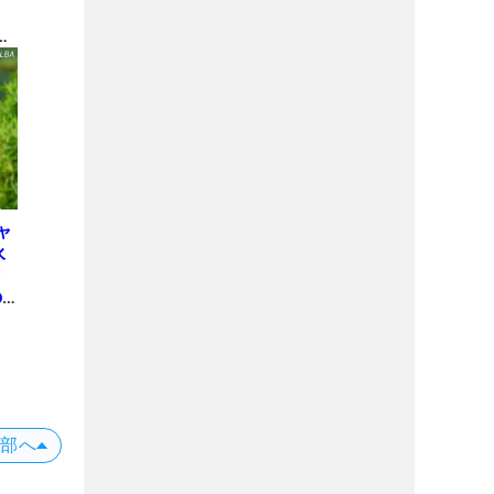
表
間
ャ
永
も
の
ち
上部へ