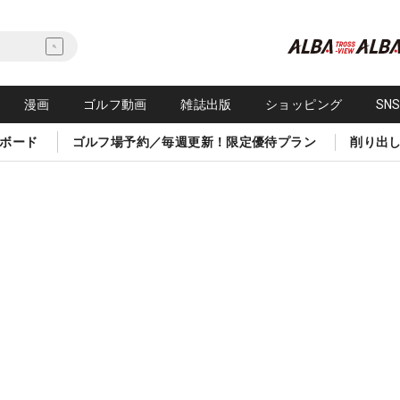
漫画
ゴルフ動画
雑誌出版
ショッピング
SN
ボード
ゴルフ場予約／毎週更新！限定優待プラン
削り出