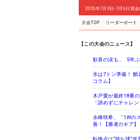
2025年7月3日-7月6日
賞金
大会TOP
リーダーボード
【この大会のニュース】
歓喜の涙も… 5年
氷は7トン準備！ 
コラム】
木戸愛が最終18番
「諦めずにチャレン
永峰咲希、「1Wの
善！【勝者のギア】
転換点は“持ち球”