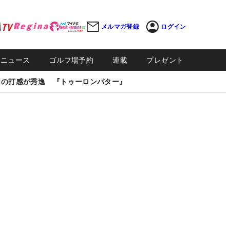
メルマガ登録
ログイン
Sニュース
ゴルフ場予約
連載
プレゼント
しの打感が秀逸 『トゥーロンパター』