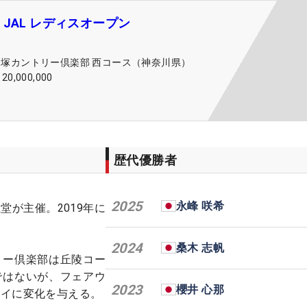
JAL レディスオープン
戸塚カントリー倶楽部 西コース（神奈川県）
120,000,000
歴代優勝者
2025
永峰 咲希
堂が主催。2019年に
2024
桑木 志帆
リー倶楽部は丘陵コー
ではないが、フェアウ
2023
櫻井 心那
ライに変化を与える。