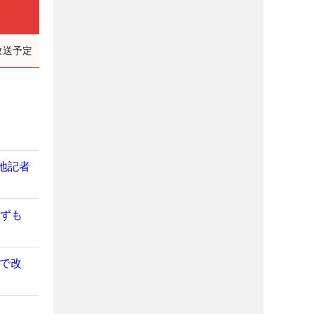
放送予定
地記者
らずも
で改