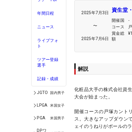
資生堂・
2025年7月3日
年間日程
開催国
-
〜
コース
ニュース
賞金総
¥
2025年7月6日
額
ライブフォ
ト
ツアー登録
選手
解説
記録・成績
化粧品大手の株式会社資生
JGTO
国内男子
大会が始まった。
LPGA
米国女子
開催コースの戸塚カント
PGA
米国男子
ス。大きなアップダウン
ェイのうねりがボールの
DPワ