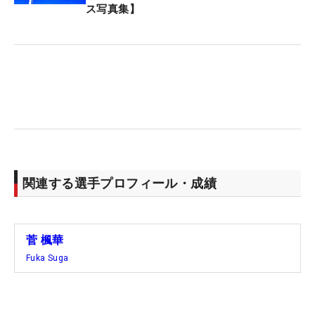
た。プロデビュー戦となった直後の「JLPGA新人戦
ス写真集】
加賀電子カップ」は12位。父・浩和さん（57）の言
葉を胸に刻み、オフは地元・宮崎でトレーニングに
励んだ。167センチ、60キロの恵まれた体は、ひと
冬を越えてさらにたくましくなった。
「どんなときも笑顔を忘れずにプレーしたい。ピン
をアグレッシブに狙うショットを見てほしいです」
2月29日に高校を卒業。飾りっけのない純朴さが魅
関連する選手プロフィール・成績
力の18歳は、「メークはするようになりました」と
はにかんだ。今月1日にはニトリとの所属契約が発
表された期待のルーキーは、地元で開催される来週
菅 楓華
の「アクサレディス」にも主催者推薦で出場する。
Fuka Suga
「いただいたチャンスを生かして、リランキングを
クリアできれば」と上位を目指す。（文・臼杵孝
志）