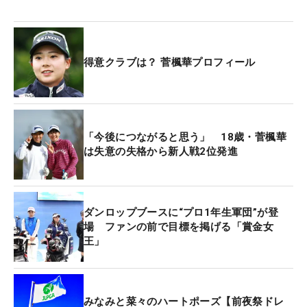
昨年の最終QTは5位に入り、今季前半戦の出場権を
獲得したはずだった。だが、競技終了後に過少申告
が発覚。最終QTから3日後に失格となり、QTランク
得意クラブは？ 菅楓華プロフィール
は最終QTの最終日出場者で最下位の104位となっ
た。失格の連絡があったその日は涙が止まらなかっ
た。バーディだったホールをパーとし、ボギーだっ
たホールをパーとしたスコア誤記。トータルスコア
「今後につながると思う」 18歳・菅楓華
は間違っていなかっただけに、マーカーのミスに菅
は失意の失格から新人戦2位発進
も気が付かなかった。
「あれからスコアを記入するときはしばらくトラウ
ダンロップブースに“プロ1年生軍団”が登
マみたいになっていました。しっかり確認すればよ
場 ファンの前で目標を掲げる「賞金女
かった。でも、父に『立ち止まっていては強くなれ
王」
ないよ』と言われ、前を向くことができました」
その日はおなかいっぱいに食べて、悔しさを忘れ
みなみと菜々のハートポーズ【前夜祭ドレ