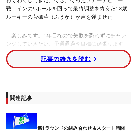
わくわくしてきた。待ちに待ったツアーデビュー
戦。インの9ホールを回って最終調整を終えた18歳
ルーキーの菅楓華（ふうか）が声を弾ませた。
「楽しみです。1年目なので失敗を恐れずにチャレ
ンジしていきたい。予選通過を目標に頑張ります」
記事の続きを読む
宮崎・日章学園高3年だった昨年11月の最終プロテ
ストで5位になり一発合格した。5人誕生した2005
年度生まれの高校生プロのなか、先陣を切ってのツ
アーデビュー。初日の第1ラウンドはアウトの第1組
スタートで最初にティオフするが、「そう一番バッ
関連記事
ターなんです。緊張するかな。でも、1球打てば大
丈夫だと思います」と強心臓ぶりも発揮し、初陣に
も不安はない。
第1ラウンドの組み合わせ＆スタート時間
悪夢のような失格も成長するための肥やしにした。