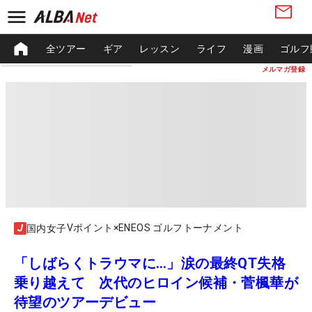
全ツアー
ギア
レッスン
ライフ
漫画
ゴルフ
メルマガ登録
Vポイント×ENEOS ゴルフトーナメント
国内女子
「しばらくトラウマに…」涙の最終QT失格
乗り越えて 次代のヒロイン候補・菅楓華が
待望のツアーデビュー