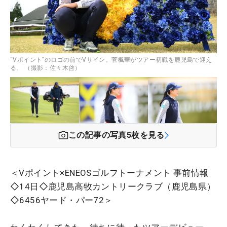
“Vポイント”のロゴの前でVサイン。菅楓華がツアー初戦を鹿児島で迎え
る。 （撮影：佐々木啓）
この記事の写真
5
枚を見る
＜Vポイント×ENEOSゴルフトーナメント 事前情報
◇14日◇鹿児島高牧カントリークラブ（鹿児島県）
◇6456ヤード・パー72＞