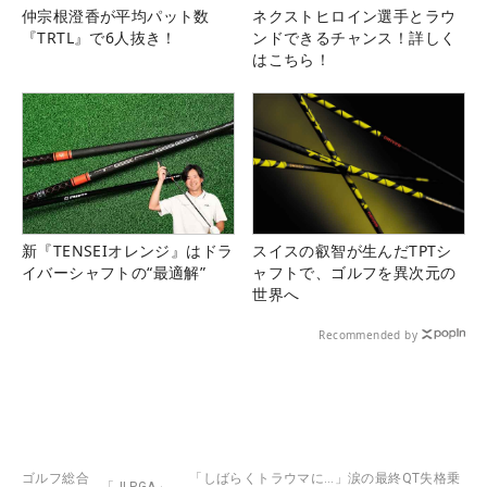
仲宗根澄香が平均パット数
ネクストヒロイン選手とラウ
『TRTL』で6人抜き！
ンドできるチャンス！詳しく
はこちら！
新『TENSEIオレンジ』はドラ
スイスの叡智が生んだTPTシ
イバーシャフトの“最適解”
ャフトで、ゴルフを異次元の
世界へ
Recommended by
ゴルフ総合
「しばらくトラウマに…」涙の最終QT失格乗
「JLPGA」