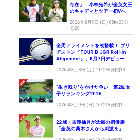
存在」 小林光希が全英女王
のキャディとツアー初Vへ
2026年8月9日 (日) 08時03分
20
全周アライメントを初搭載！ ブリ
ヂストン『TOUR B JGR Roll-in
Alignment』、8月7日デビュー
2026年8月8日 (土) 11時35分
13
“生き残り”をかけた争い 第2回女
子リランキング2026
2026年8月9日 (日) 16時15分
1
22歳・吉澤柚月が念願の初優勝
「全英の桑木さんから刺激を」
2026年8月9日 (日) 13時53分
1