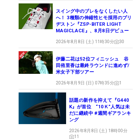
スイング中のブレをなくしたい人
へ！ 3種類の伸縮性ヒモ採用のブリ
ヂストン『ZSP-BITER LIGHT
MAGICLACE』、8月8日デビュー
2026年8月8日 (土) 11時30分
30
伊藤二花は52位フィニッシュ 谷
田侑里香は最終ラウンドに進めず/
米女子下部ツアー
2026年8月9日 (日) 07時35分
1
話題の新作を抑えて『G440
K』が首位 “10Ｋ”人気は未
だに継続中 #週間ギアランキ
ング
2026年8月8日 (土) 18時00分
11