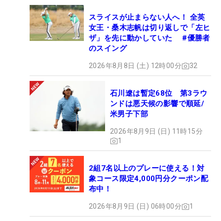
スライスが止まらない人へ！ 全英
女王・桑木志帆は切り返しで「左ヒ
ザ」を先に動かしていた #優勝者
のスイング
2026年8月8日 (土) 12時00分
32
石川遼は暫定68位 第3ラウ
ンドは悪天候の影響で順延/
米男子下部
2026年8月9日 (日) 11時15分
1
2組7名以上のプレーに使える！対
象コース限定4,000円分クーポン配
布中！
2026年8月9日 (日) 06時00分
1