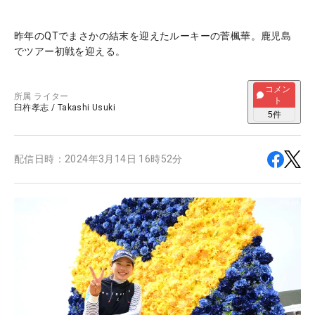
昨年のQTでまさかの結末を迎えたルーキーの菅楓華。鹿児島
でツアー初戦を迎える。
コメン
所属
ライター
ト
臼杵孝志
/
Takashi Usuki
5
件
配信日時：
2024年3月14日 16時52分