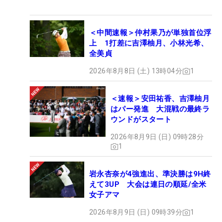
＜中間速報＞仲村果乃が単独首位浮
上 1打差に吉澤柚月、小林光希、
全美貞
2026年8月8日 (土) 13時04分
1
＜速報＞安田祐香、吉澤柚月
はパー発進 大混戦の最終ラ
ウンドがスタート
2026年8月9日 (日) 09時28分
1
岩永杏奈が4強進出、準決勝は9H終
えて3UP 大会は連日の順延/全米
女子アマ
2026年8月9日 (日) 09時39分
1