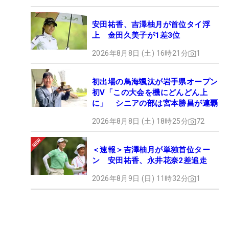
安田祐香、吉澤柚月が首位タイ浮
上 金田久美子が1差3位
2026年8月8日 (土) 16時21分
1
初出場の鳥海颯汰が岩手県オープン
初V「この大会を機にどんどん上
に」 シニアの部は宮本勝昌が連覇
2026年8月8日 (土) 18時25分
72
＜速報＞吉澤柚月が単独首位ター
ン 安田祐香、永井花奈2差追走
2026年8月9日 (日) 11時32分
1