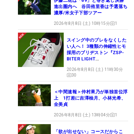
伊藤二花は「69」と巻き返し決勝
進出圏内へ 谷田侑里香は予選落ち
濃厚/米女子下部ツアー
2026年8月8日 (土) 10時15分
1
スイング中のブレをなくした
い人へ！ 3種類の伸縮性ヒモ
採用のブリヂストン『ZSP-
BITER LIGHT
MAGICLACE』、8月8日デビ
2026年8月8日 (土) 11時30分
ュー
30
＜中間速報＞仲村果乃が単独首位浮
上 1打差に吉澤柚月、小林光希、
全美貞
2026年8月8日 (土) 13時04分
1
「欲が出せない」コースだからこ