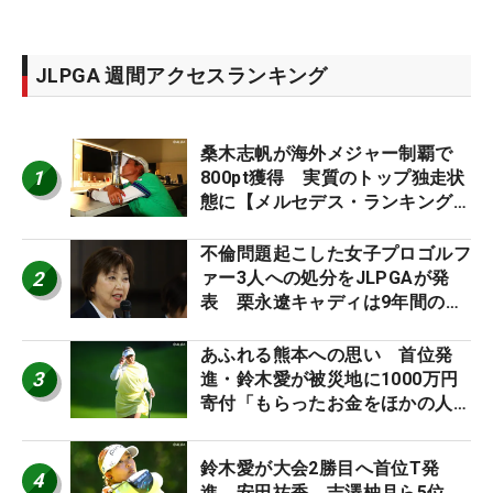
JLPGA 週間アクセスランキング
桑木志帆が海外メジャー制覇で
1
800pt獲得 実質のトップ独走状
態に【メルセデス・ランキング番
外編】
不倫問題起こした女子プロゴルフ
2
ァー3人への処分をJLPGAが発
表 栗永遼キャディは9年間の立
ち入り禁止
あふれる熊本への思い 首位発
3
進・鈴木愛が被災地に1000万円
寄付「もらったお金をほかの人
に」
鈴木愛が大会2勝目へ首位T発
4
進 安田祐香、吉澤柚月ら5位