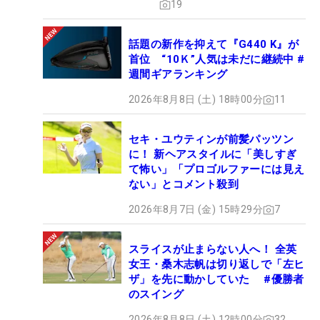
19
話題の新作を抑えて『G440 K』が
首位 “10Ｋ”人気は未だに継続中 #
週間ギアランキング
2026年8月8日 (土) 18時00分
11
セキ・ユウティンが前髪パッツン
に！ 新ヘアスタイルに「美しすぎ
て怖い」「プロゴルファーには見え
ない」とコメント殺到
2026年8月7日 (金) 15時29分
7
スライスが止まらない人へ！ 全英
女王・桑木志帆は切り返しで「左ヒ
ザ」を先に動かしていた #優勝者
のスイング
2026年8月8日 (土) 12時00分
32