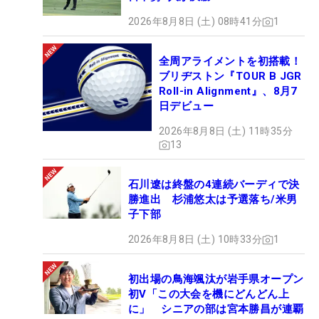
2026年8月8日 (土) 08時41分
1
全周アライメントを初搭載！
ブリヂストン『TOUR B JGR
Roll-in Alignment』、8月7
日デビュー
2026年8月8日 (土) 11時35分
13
石川遼は終盤の4連続バーディで決
勝進出 杉浦悠太は予選落ち/米男
子下部
2026年8月8日 (土) 10時33分
1
初出場の鳥海颯汰が岩手県オープン
初V「この大会を機にどんどん上
に」 シニアの部は宮本勝昌が連覇