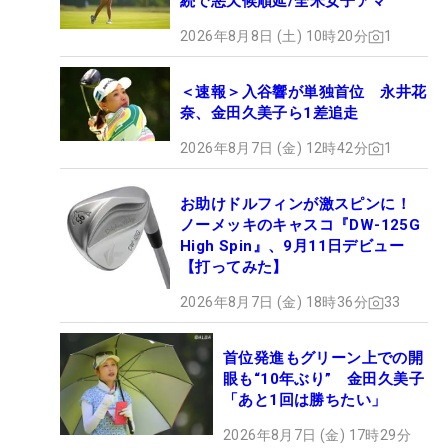
続で悪天候順延/全米女子アマ
2026年8月8日 (土) 10時20分
1
＜速報＞入谷響が単独首位 永井花
奈、金田久美子ら1差追走
2026年8月7日 (金) 12時42分
1
お助けドルフィンが激スピンに！
ノーメッキのキャスコ『DW-125G
High Spin』、9月11日デビュー
【打ってみた】
2026年8月7日 (金) 18時36分
33
首位発進もグリーン上での開
眼も“10年ぶり” 金田久美子
「あと1回は勝ちたい」
2026年8月7日 (金) 17時29分