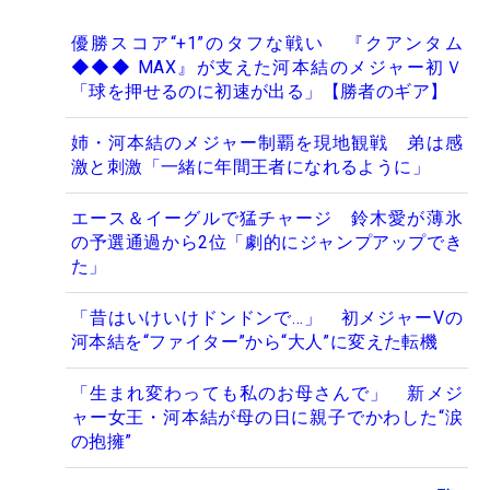
優勝スコア“+1”のタフな戦い 『クアンタム
◆◆◆ MAX』が支えた河本結のメジャー初Ｖ
「球を押せるのに初速が出る」【勝者のギア】
姉・河本結のメジャー制覇を現地観戦 弟は感
激と刺激「一緒に年間王者になれるように」
エース＆イーグルで猛チャージ 鈴木愛が薄氷
の予選通過から2位「劇的にジャンプアップでき
た」
「昔はいけいけドンドンで…」 初メジャーVの
河本結を“ファイター”から“大人”に変えた転機
「生まれ変わっても私のお母さんで」 新メジ
ャー女王・河本結が母の日に親子でかわした“涙
の抱擁”