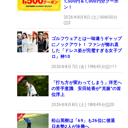
1,500円＆1,000円分クーポ
ン！
2026年8月8日 (土) 06時00分
2
ゴルフウェアとは一味違うギャップ
にノックアウト！ ファンが惚れ直
した「ドレス姿が完璧すぎる女子プ
ロ」神10
2026年8月7日 (金) 19時45分
111
「打ち方が変わってしまう」洋芝へ
の苦手意識 安田祐香が“克服”の首
位浮上
2026年8月8日 (土) 18時49分
20
松山英樹は「69」も26位に後退
日本勢2人が決勝へ