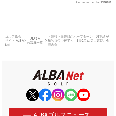
Recommended by
ゴルフ総合
＜速報＞最終組がハーフターン 河本結が
「JLPGA」
サイト ALBA
単独首位で後半へ 1差2位に福山恵梨、金
の写真一覧
Net
澤志奈
ALBAゴルフニュース