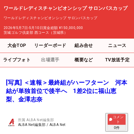
ワールドレディスチャンピオンシップ サロンパスカップ
ワールドレディスチャンピオンシップ サロンパスカップ
2026年5月7日-5月10日
賞金総額
¥150,000,000
茨城ゴルフ倶楽部 西コース（茨城県）
大会TOP
リーダーボード
組み合せ
ニュース
ライブフォト
出場選手
概要など
TV放送予定
[写真] ＜速報＞最終組がハーフターン 河本
結が単独首位で後半へ 1差2位に福山恵
梨、金澤志奈
コメン
所属
ALBA Net編集部
ト
ALBA Net編集部
/
ALBA Net
0
件