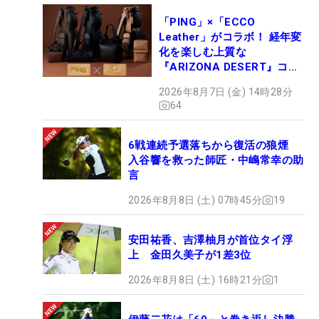
「PING」×「ECCO
Leather」がコラボ！ 経年変
化を楽しむ上質な
『ARIZONA DESERT』コレ
クション、9月15日限定デビ
2026年8月7日 (金) 14時28分
ュー
64
6戦連続予選落ちから復活の狼煙
入谷響を救った師匠・中嶋常幸の助
言
2026年8月8日 (土) 07時45分
19
安田祐香、吉澤柚月が首位タイ浮
上 金田久美子が1差3位
2026年8月8日 (土) 16時21分
1