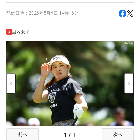
配信日時：
2026年5月9日 14時16分
国内女子
1
/
1
前へ
次へ