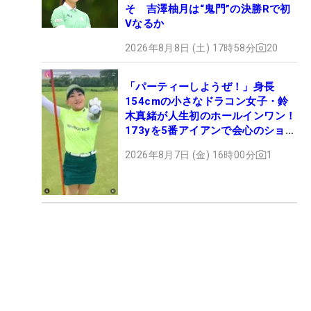
そ 吉澤柚月は“鬼門”の決勝Rで初
Vなるか
2026年8月8日 (土) 17時58分
20
「パーティーしようぜ！」身長
154cmの小さなドラコン女子・鈴
木真緒が人生初のホールインワン！
173yを5番アイアンで会心のショッ
ト
2026年8月7日 (金) 16時00分
1