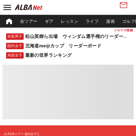
全ツアー
ギア
レッスン
ライフ
漫画
ゴルフ
メルマガ登録
松山英樹ら出場 ウィンダム選手権のリーダーボード
米国男子
北海道meijiカップ リーダーボード
国内女子
最新の世界ランキング
米国女子
JLPGAツアー
国内女子