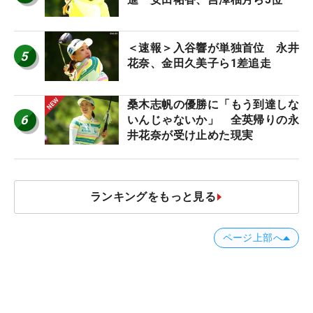
＜速報＞入谷響が単独首位 永井
5
花奈、金田久美子ら1差追走
桑木志帆の優勝に「もう到達しな
6
いんじゃないか」 全英帰りの永
井花奈が受け止めた現実
ランキングをもっと見る
ページ上部へ