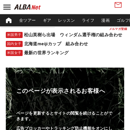
全ツアー
ギア
レッスン
ライフ
漫画
ゴルフ
メルマガ登録
松山英樹ら出場 ウィンダム選手権の組み合わせ
米国男子
北海道meijiカップ 組み合わせ
国内女子
最新の世界ランキング
米国女子
このページが表示されるお客様へ
ページを更新するとサイトの閲覧を続けることがで
きます。
広告ブロッカーやトラッキング防止機能をオンにし