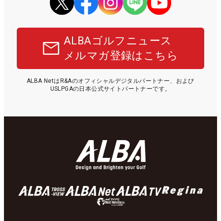
ALBAゴルフニュース
メルマガ登録はこちら
ALBA NetはR&Aのオフィシャルデジタルパートナー、および
USLPGAの日本公式サイトパートナーです。