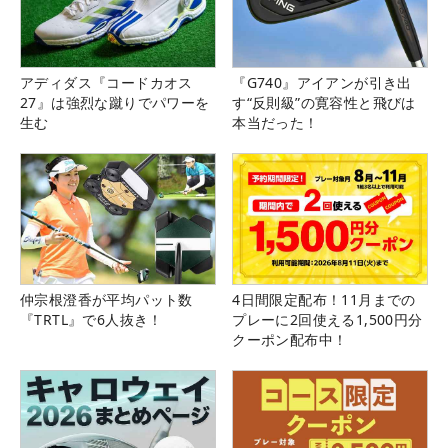
アディダス『コードカオス
『G740』アイアンが引き出
27』は強烈な蹴りでパワーを
す“反則級”の寛容性と飛びは
生む
本当だった！
仲宗根澄香が平均パット数
4日間限定配布！11月までの
『TRTL』で6人抜き！
プレーに2回使える1,500円分
クーポン配布中！