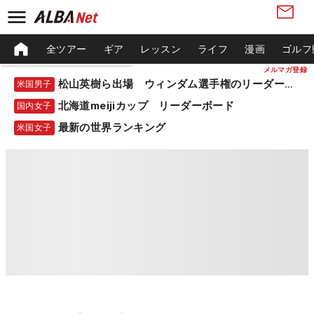
全ツアー
ギア
レッスン
ライフ
漫画
ゴルフ
メルマガ登録
松山英樹ら出場 ウィンダム選手権のリーダーボード
米国男子
北海道meijiカップ リーダーボード
国内女子
最新の世界ランキング
米国女子