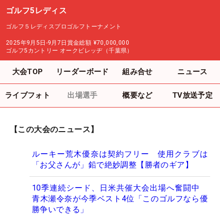
ゴルフ5レディス
ゴルフ５レディスプロゴルフトーナメント
2025年9月5日-9月7日
賞金総額
¥70,000,000
ゴルフ5カントリー オークビレッヂ（千葉県）
大会TOP
リーダーボード
組み合せ
ニュース
ライブフォト
出場選手
概要など
TV放送予定
【この大会のニュース】
ルーキー荒木優奈は契約フリー 使用クラブは
「お父さんが」鉛で絶妙調整【勝者のギア】
10季連続シード、日米共催大会出場へ奮闘中
青木瀬令奈が今季ベスト4位「このゴルフなら優
勝争いできる」