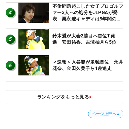
不倫問題起こした女子プロゴルフ
4
ァー3人への処分をJLPGAが発
表 栗永遼キャディは9年間の立
ち入り禁止
鈴木愛が大会2勝目へ首位T発
5
進 安田祐香、吉澤柚月ら5位
＜速報＞入谷響が単独首位 永井
6
花奈、金田久美子ら1差追走
ランキングをもっと見る
ページ上部へ