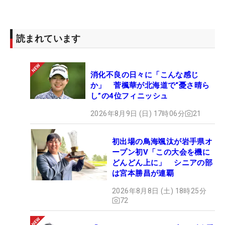
読まれています
消化不良の日々に「こんな感じ
か」 菅楓華が北海道で“憂さ晴ら
し”の4位フィニッシュ
2026年8月9日 (日) 17時06分
21
初出場の鳥海颯汰が岩手県オ
ープン初V「この大会を機に
どんどん上に」 シニアの部
は宮本勝昌が連覇
2026年8月8日 (土) 18時25分
72