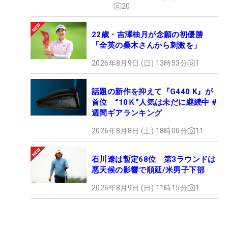
20
22歳・吉澤柚月が念願の初優勝
「全英の桑木さんから刺激を」
2026年8月9日 (日) 13時53分
1
話題の新作を抑えて『G440 K』が
首位 “10Ｋ”人気は未だに継続中 #
週間ギアランキング
2026年8月8日 (土) 18時00分
11
石川遼は暫定68位 第3ラウンドは
悪天候の影響で順延/米男子下部
2026年8月9日 (日) 11時15分
1