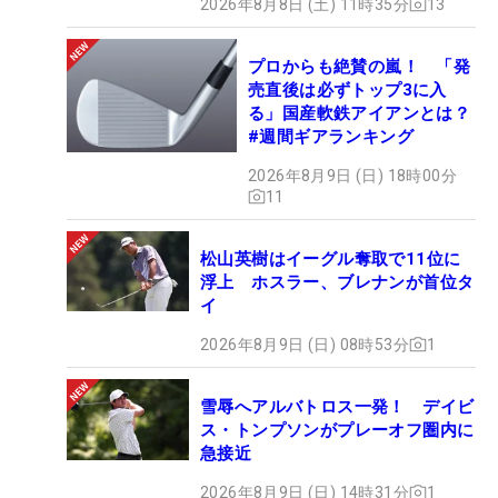
2026年8月8日 (土) 11時35分
13
プロからも絶賛の嵐！ 「発
売直後は必ずトップ3に入
る」国産軟鉄アイアンとは？
#週間ギアランキング
2026年8月9日 (日) 18時00分
11
松山英樹はイーグル奪取で11位に
浮上 ホスラー、ブレナンが首位タ
イ
2026年8月9日 (日) 08時53分
1
雪辱へアルバトロス一発！ デイビ
ス・トンプソンがプレーオフ圏内に
急接近
2026年8月9日 (日) 14時31分
1