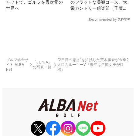
ャフトで、ゴルフを異次元の
のフラットな美観コース。大
世界へ
栄カントリー俱楽部（千葉
県）
Recommended by
ゴルフ総合サ
“2日目の悪さ”を払拭した荒木優奈が今季2
「JLPGA」
イト ALBA
人目のルーキーV「来年は年間女王が目
の写真一覧
Net
標」