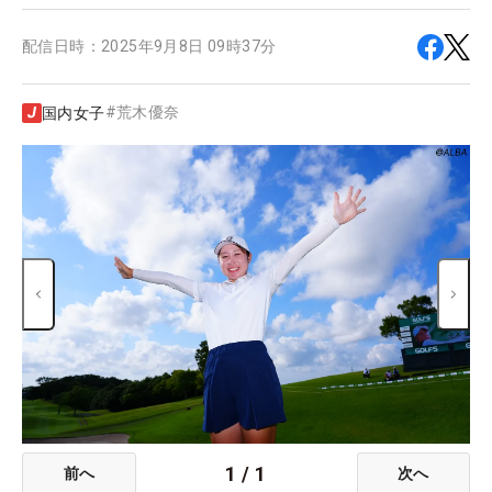
配信日時：
2025年9月8日 09時37分
#
荒木優奈
国内女子
1
/
1
前へ
次へ