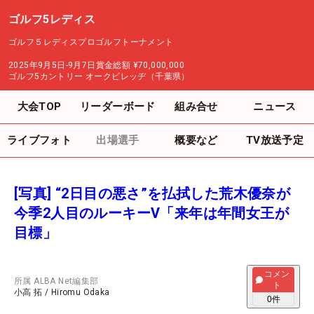
ゴルフ5レディス
ゴルフ５レディスプロゴルフトーナメント
2025年9月5日-9月7日
賞金総額
¥70,000,000
ゴルフ5カントリー オークビレッヂ（千葉県）
大会TOP
リーダーボード
組み合せ
ニュース
ライブフォト
出場選手
概要など
TV放送予定
[写真] “2日目の悪さ”を払拭した荒木優奈が
今季2人目のルーキーV「来年は年間女王が
目標」
コメン
所属
ALBA Net編集部
ト
小高 拓
/
Hiromu Odaka
0
件