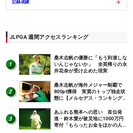
→
記録成績
JLPGA 週間アクセスランキング
桑木志帆の優勝に「もう到達しな
1
いんじゃないか」 全英帰りの永
井花奈が受け止めた現実
桑木志帆が海外メジャー制覇で
2
800pt獲得 実質のトップ独走状
態に【メルセデス・ランキング番
外編】
あふれる熊本への思い 首位発
3
進・鈴木愛が被災地に1000万円
寄付「もらったお金をほかの人
に」