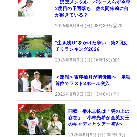
「ほぼメンタル」パター入らず今季
2度目の予選落ち 佐久間朱莉に何
が起きている？
2026年8月9日 (日) 08時39分
20
“生き残り”をかけた争い 第2回女
子リランキング2026
2026年8月9日 (日) 16時15分
1
＜速報＞吉澤柚月が初優勝へ 単独
首位でラスト3ホール突入
2026年8月9日 (日) 13時04分
1
同郷・桑木志帆は「雲の上の
存在」 小林光希が全英女王
のキャディとツアー初Vへ
2026年8月9日 (日) 08時03分