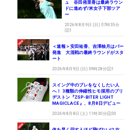
ュ 谷田侑里香は最終ラウン
ドに進めず/米女子下部ツア
ー
2026年8月9日 (日) 07時35分
1
＜速報＞安田祐香、吉澤柚月はパー
発進 大混戦の最終ラウンドがスタ
ート
2026年8月9日 (日) 09時28分
1
スイング中のブレをなくしたい人
へ！ 3種類の伸縮性ヒモ採用のブリ
ヂストン『ZSP-BITER LIGHT
MAGICLACE』、8月8日デビュー
2026年8月8日 (土) 11時30分
30
体を早く回す人ほど飛ばない!? 女