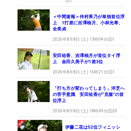
1
＜中間速報＞仲村果乃が単独首位浮
上 1打差に吉澤柚月、小林光希、
全美貞
2026年8月8日 (土) 13時04分
1
安田祐香、吉澤柚月が首位タイ浮
上 金田久美子が1差3位
2026年8月8日 (土) 16時21分
1
「打ち方が変わってしまう」洋芝へ
の苦手意識 安田祐香が“克服”の首
位浮上
2026年8月8日 (土) 18時49分
20
伊藤二花は52位フィニッシ