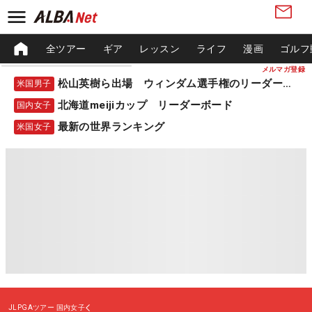
全ツアー
ギア
レッスン
ライフ
漫画
ゴルフ
メルマガ登録
松山英樹ら出場 ウィンダム選手権のリーダーボード
米国男子
北海道meijiカップ リーダーボード
国内女子
最新の世界ランキング
米国女子
JLPGAツアー
国内女子