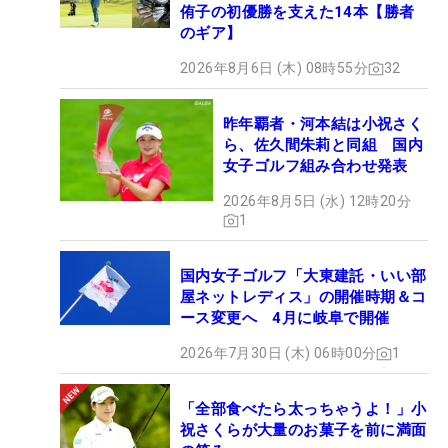
侑子の初優勝を支えた14本【勝者
のギア】
2026年8月6日 (木) 08時55分
32
昨年覇者・河本結は小祝さく
ら、佐久間朱莉と同組 国内
女子ゴルフ組み合わせ発表
2026年8月5日 (水) 12時20分
1
国内女子ゴルフ「大東建託・いい部
屋ネットレディス」の開催時期＆コ
ース変更へ 4月に岐阜で開催
2026年7月30日 (木) 06時00分
1
「全部食べたら太っちゃうよ！」小
祝さくらが大量のお菓子を前に満面