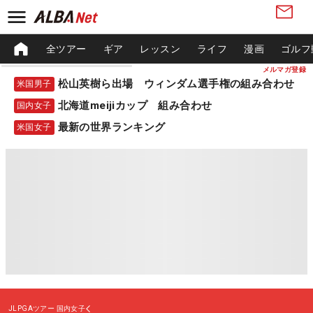
全ツアー
ギア
レッスン
ライフ
漫画
ゴルフ
メルマガ登録
松山英樹ら出場 ウィンダム選手権の組み合わせ
米国男子
北海道meijiカップ 組み合わせ
国内女子
最新の世界ランキング
米国女子
JLPGAツアー
国内女子