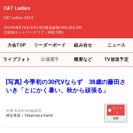
CAT Ladies
CAT Ladies 2024
2024年8月16日-8月18日
賞金総額
¥60,000,000
大箱根カントリークラブ（神奈川県）
大会TOP
リーダーボード
組み合せ
ニュース
ライブフォト
出場選手
概要など
TV放送予定
[写真] 今季初の30代Vならず 38歳の藤田さ
いき「とにかく暑い、秋から頑張る」
コメン
所属
ALBA Net編集部
ト
神吉孝昌
/
Takamasa Kanki
0
件