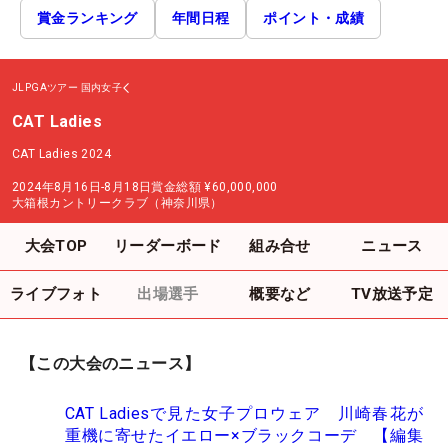
賞金ランキング
年間日程
ポイント・成績
JLPGAツアー
国内女子
CAT Ladies
CAT Ladies 2024
2024年8月16日-8月18日
賞金総額
¥60,000,000
大箱根カントリークラブ（神奈川県）
大会TOP
リーダーボード
組み合せ
ニュース
ライブフォト
出場選手
概要など
TV放送予定
【この大会のニュース】
CAT Ladiesで見た女子プロウェア 川崎春花が
重機に寄せたイエロー×ブラックコーデ 【編集