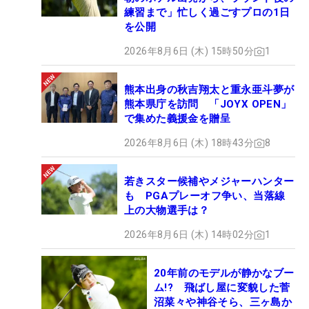
練習まで」忙しく過ごすプロの1日
を公開
2026年8月6日 (木) 15時50分
1
熊本出身の秋吉翔太と重永亜斗夢が
熊本県庁を訪問 「JOYX OPEN」
で集めた義援金を贈呈
2026年8月6日 (木) 18時43分
8
若きスター候補やメジャーハンター
も PGAプレーオフ争い、当落線
上の大物選手は？
2026年8月6日 (木) 14時02分
1
20年前のモデルが静かなブー
ム!? 飛ばし屋に変貌した菅
沼菜々や神谷そら、三ヶ島か