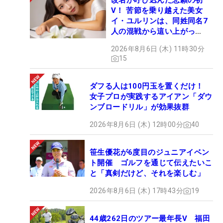
改名が呼び込んだ悲願の初
V！ 苦節を乗り越えた美女
イ・ユルリンは、同姓同名7
人の混戦から這い上がっ
た“新星ヒロイン”
2026年8月6日 (木) 11時30分
15
ダフる人は100円玉を置くだけ！
女子プロが実践するアイアン「ダウ
ンブロードリル」が効果抜群
2026年8月6日 (木) 12時00分
40
笹生優花が6度目のジュニアイベン
ト開催 ゴルフを通じて伝えたいこ
と「真剣だけど、それを楽しむ」
2026年8月6日 (木) 17時43分
19
44歳262日のツアー最年長V 福田