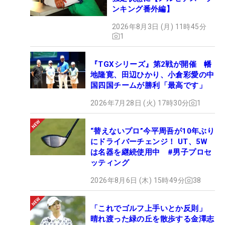
ンキング番外編】
2026年8月3日 (月) 11時45分
1
『TGXシリーズ』第2戦が開催 幡
地隆寛、田辺ひかり、小倉彩愛の中
国四国チームが勝利「最高です」
2026年7月28日 (火) 17時30分
1
“替えないプロ”今平周吾が10年ぶり
にドライバーチェンジ！ UT、5W
は名器を継続使用中 #男子プロセ
ッティング
2026年8月6日 (木) 15時49分
38
「これでゴルフ上手いとか反則」
晴れ渡った緑の丘を散歩する金澤志