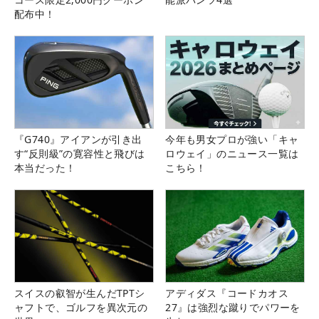
配布中！
『G740』アイアンが引き出
今年も男女プロが強い「キャ
す“反則級”の寛容性と飛びは
ロウェイ」のニュース一覧は
本当だった！
こちら！
スイスの叡智が生んだTPTシ
アディダス『コードカオス
ャフトで、ゴルフを異次元の
27』は強烈な蹴りでパワーを