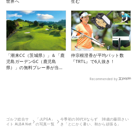
世界へ
生む
「潮来CC（茨城県）」＆「鹿
仲宗根澄香が平均パット数
児島ガーデンGC（鹿児島
『TRTL』で6人抜き！
県）」の無料プレー券が当た
る！！
Recommended by
ゴルフ総合サ
「JLPGA」
今季初の30代Vならず 38歳の藤田さい
イト ALBA Net
の写真一覧
き「とにかく暑い、秋から頑張る」