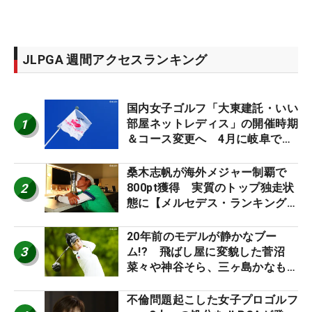
JLPGA 週間アクセスランキング
国内女子ゴルフ「大東建託・いい
1
部屋ネットレディス」の開催時期
＆コース変更へ 4月に岐阜で開
催
桑木志帆が海外メジャー制覇で
2
800pt獲得 実質のトップ独走状
態に【メルセデス・ランキング番
外編】
20年前のモデルが静かなブー
3
ム!? 飛ばし屋に変貌した菅沼
菜々や神谷そら、三ヶ島かなも使
う“名器”が人気な理由【ツアープ
ロたちの“飛ばしギア”】
不倫問題起こした女子プロゴルフ