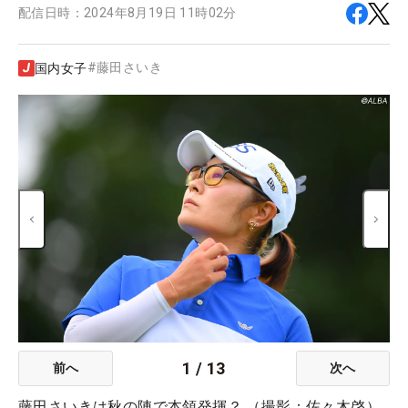
配信日時：
2024年8月19日 11時02分
#
藤田さいき
国内女子
1
/
13
前へ
次へ
藤田さいきは秋の陣で本領発揮？ （撮影：佐々木啓）