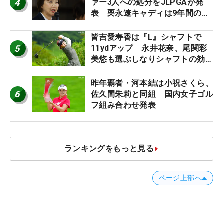
4
ァー3人への処分をJLPGAが発
表 栗永遼キャディは9年間の立
ち入り禁止
皆吉愛寿香は『L』シャフトで
5
11ydアップ 永井花奈、尾関彩
美悠も選ぶしなりシャフトの効果
【ツアープロたちの“飛ばしギ
ア”】
昨年覇者・河本結は小祝さくら、
6
佐久間朱莉と同組 国内女子ゴル
フ組み合わせ発表
ランキングをもっと見る
ページ上部へ