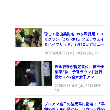
珍しく松山英樹も5Wを即採用！ ス
リクソン『ZXi RKT』フェアウェイ
＆ハイブリッド、9月12日デビュー
2026年8月6日 (木) 13時42分
33
岩永杏奈が暫定首位、廣吉優
梨菜8位 予選ラウンドは日
没サスペ/全米女子アマ
2026年8月6日 (木) 11時18分
1
プロアマ当日の脇元華に密着！「早
朝のホテル出発から、ラウンド後の