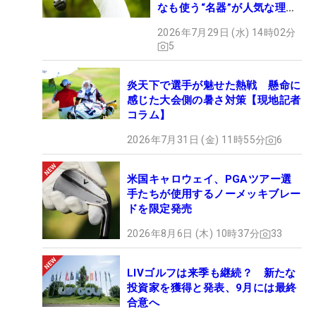
なも使う“名器”が人気な理由
【ツアープロたちの“飛ばし
2026年7月29日 (水) 14時02分
ギア”】
5
炎天下で選手が魅せた熱戦 懸命に
感じた大会側の暑さ対策【現地記者
コラム】
2026年7月31日 (金) 11時55分
6
米国キャロウェイ、PGAツアー選
手たちが使用するノーメッキブレー
ドを限定発売
2026年8月6日 (木) 10時37分
33
LIVゴルフは来季も継続？ 新たな
投資家を獲得と発表、9月には最終
合意へ