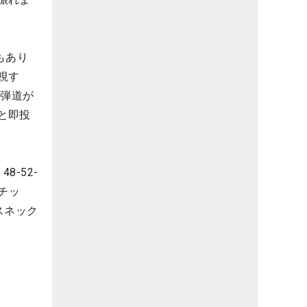
もあり
視す
で弾道が
と即投
-52-
のチッ
スネック