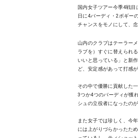
国内女子ツアー今季4戦目
日に4バーディ・2ボギー
チャンスをモノにして、
山内のクラブはテーラーメ
ラブを）すぐに替えられ
いいと思っている」と新
ど、安定感があって打感
その中で優勝に貢献した一
3つか4つのバーディが獲
シュの立役者になったの
また女子では珍しく、今年か
には上がりづらかったため
っているし、ティショッ