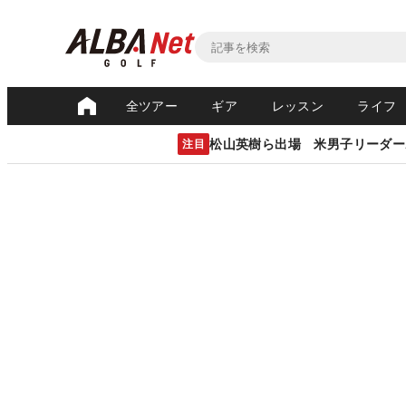
全ツアー
ギア
レッスン
ライフ
松山英樹ら出場 米男子リーダー
注目