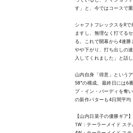
す」と、今ではコースで
シャフトフレックスをRで
ますし、無理なく打てる
る。これで開幕から4連勝と
やや下がり、打ち出しの
入してくれました」と話
山内自身「得意」というア
58°の構成。最終日には6
プ・イン・バーディを奪い
の新作パターも4日間平均「
【山内日菜子の優勝ギア
1W：テーラーメイド ステル
4W：テーラーメイド ステル