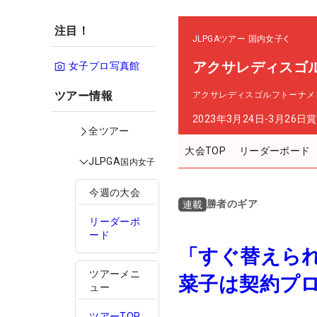
注目！
JLPGAツアー
国内女子
アクサレディスゴルフ
女子プロ写真館
ツアー情報
アクサレディスゴルフトーナメント in
2023年3月24日-3月26日
賞
全ツアー
大会TOP
リーダーボード
JLPGA
国内女子
今週の大会
勝者のギア
連載
リーダーボ
ード
「すぐ替えら
ツアーメニ
菜子は契約プロ
ュー
ツアーTOP