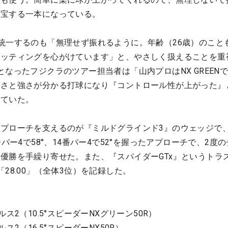
重宝する一本になっている。
統一するのも「無理せず振れるように。年齢（26歳）のこと
セッティングを心がけています」と、やさしく扱えることを重
なったフジクラのツアー担当者は「山内プロはNX GREEN
速さと強さが分かる打球になり『コントロール性が上がった』
していた。
プローチを支えるのが『ミルドグラインド3』のウェッジで、48
番パー4で58°、14番パー4で52°を握ったアプローチで、2度
優勝を手繰り寄せた。また、『スパイダーGTx』というトラ
28.00」（全体3位）を記録した。
】
ス2（10.5°スピーダーNXグリーン50R）
ス2（16.5°スピーダーNX50R）