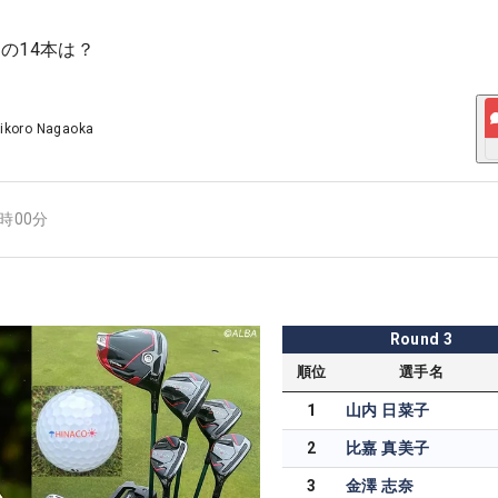
の14本は？
ikoro Nagaoka
4時00分
Round
3
順位
選手名
1
山内 日菜子
2
比嘉 真美子
3
金澤 志奈