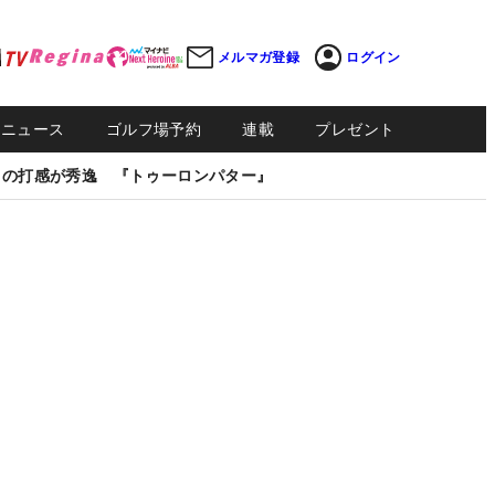
メルマガ登録
ログイン
Sニュース
ゴルフ場予約
連載
プレゼント
しの打感が秀逸 『トゥーロンパター』