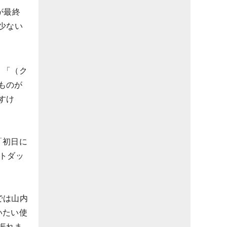
が最終
少ない
。「（ク
ものが
すけ
「初日に
トダッ
では山内
いたい使
振れま