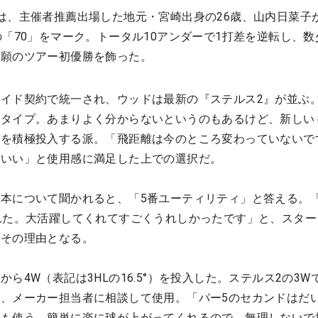
は、主催者推薦出場した地元・宮崎出身の26歳、山内日菜子
の「70」をマーク。トータル10アンダーで1打差を逆転し、数
念願のツアー初優勝を飾った。
イド契約で統一され、ウッドは最新の『ステルス2』が並ぶ
るタイプ。あまりよく分からないというのもあるけど、新しい
作を積極投入する派。「飛距離は今のところ変わっていないで
がいい」と使用感に満足した上での選択だ。
本について聞かれると、「5番ユーティリティ」と答える。
れた。大活躍してくれてすごくうれしかったです」と、スター
がその理由となる。
ら4W（表記は3HLの16.5°）を投入した。ステルス2の3W
、メーカー担当者に相談して使用。「パー5のセカンドはだ
トも使う。簡単に楽に球が上がってくれるので、無理しないで