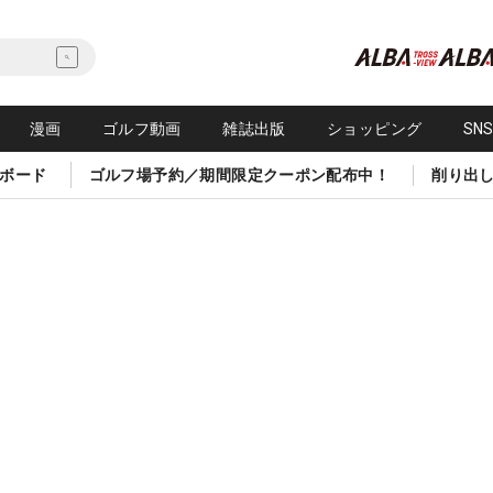
漫画
ゴルフ動画
雑誌出版
ショッピング
SN
ボード
ゴルフ場予約／期間限定クーポン配布中！
削り出