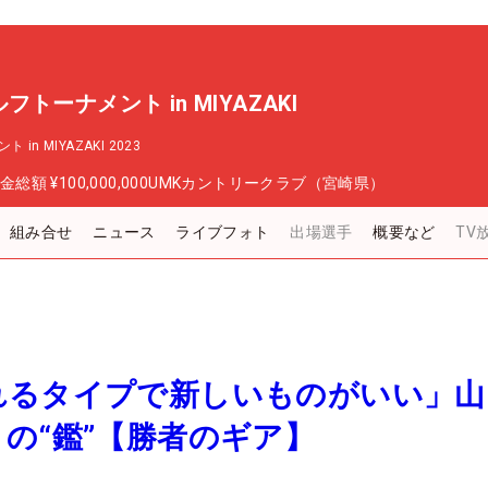
トーナメント in MIYAZAKI
 MIYAZAKI 2023
金総額
¥100,000,000
UMKカントリークラブ（宮崎県）
組み合せ
ニュース
ライブフォト
出場選手
概要など
TV
れるタイプで新しいものがいい」山
の“鑑”【勝者のギア】