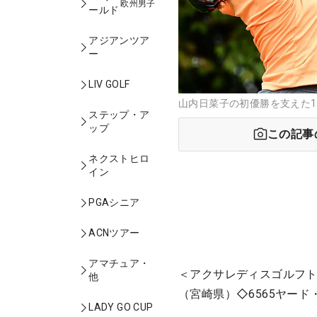
欧州男子
ールド
アジアンツア
ー
LIV GOLF
山内日菜子の初優勝を支えた1
ステップ・ア
ップ
この記事
ネクストヒロ
イン
PGAシニア
ACNツアー
アマチュア・
＜アクサレディスゴルフトーナ
他
（宮崎県）◇6565ヤード
LADY GO CUP