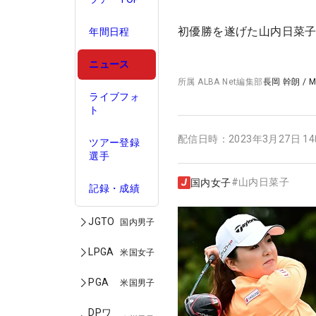
初優勝を遂げた山内日菜子
年間日程
ニュース
所属
ALBA Net編集部
長岡 幹朗
/
M
ライブフォ
ト
配信日時：
2023年3月27日 1
ツアー登録
選手
#
山内日菜子
国内女子
記録・成績
JGTO
国内男子
LPGA
米国女子
PGA
米国男子
DPワ