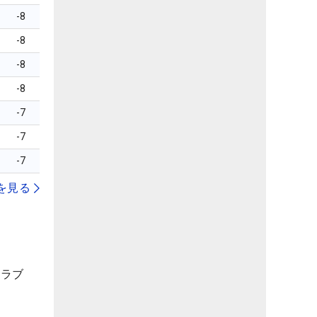
-8
-8
-8
-8
-7
-7
-7
を見る
クラブ