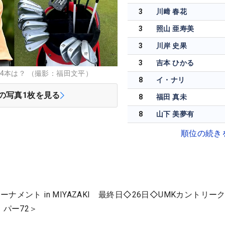
3
川﨑 春花
3
照山 亜寿美
3
川岸 史果
3
吉本 ひかる
4本は？ （撮影：福田文平）
8
イ・ナリ
の写真
1
枚を見る
8
福田 真未
8
山下 美夢有
順位の続き
メント in MIYAZAKI 最終日◇26日◇UMKカントリー
・パー72＞