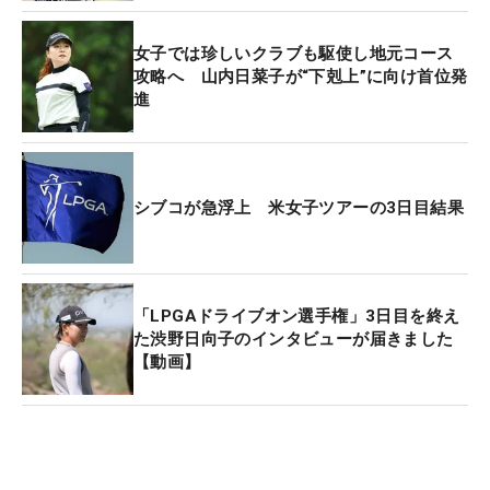
これで文句なしにツアープレーヤーへの仲間入り
だ。「実感がない。ステップで優勝してからなかな
女子では珍しいクラブも駆使し地元コース
かレギュラーツアーに出られず、今年は限られた試
攻略へ 山内日菜子が“下剋上”に向け首位発
進
合のなかだったのでうれしい。いろんな方が背中を
押してくれた」。2013年の第1回大会から出場して
きた思い出の大会で、26歳が勝利の美酒に酔った。
シブコが急浮上 米女子ツアーの3日目結果
「LPGAドライブオン選手権」3日目を終え
た渋野日向子のインタビューが届きました
【動画】