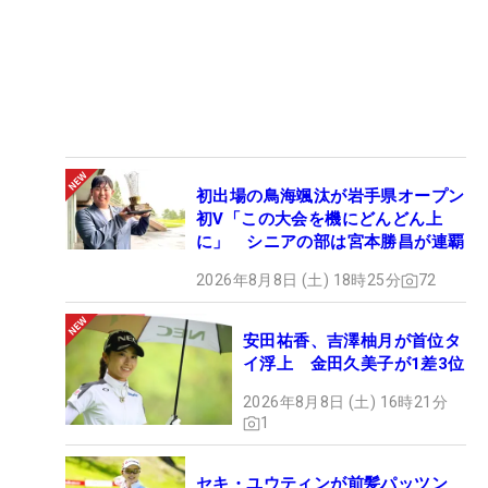
初出場の鳥海颯汰が岩手県オープン
初V「この大会を機にどんどん上
に」 シニアの部は宮本勝昌が連覇
2026年8月8日 (土) 18時25分
72
安田祐香、吉澤柚月が首位タ
イ浮上 金田久美子が1差3位
2026年8月8日 (土) 16時21分
1
セキ・ユウティンが前髪パッツン