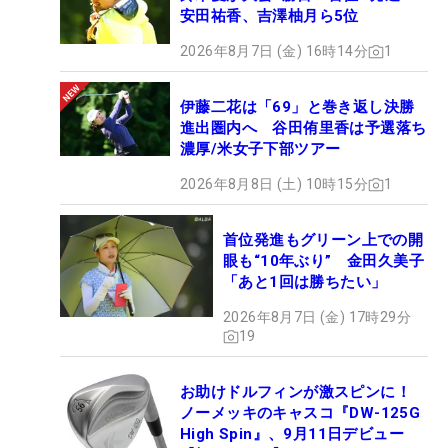
安田祐香、吉澤柚月ら5位
2026年8月7日 (金) 16時14分
1
伊藤二花は「69」と巻き返し決勝
進出圏内へ 谷田侑里香は予選落ち
濃厚/米女子下部ツアー
2026年8月8日 (土) 10時15分
1
首位発進もグリーン上での開
眼も“10年ぶり” 金田久美子
「あと1回は勝ちたい」
2026年8月7日 (金) 17時29分
19
お助けドルフィンが激スピンに！
ノーメッキのキャスコ『DW-125G
High Spin』、9月11日デビュー