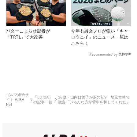
パターこじらせ記者が
今年も男女プロが強い「キャ
「TRTL」で大改善
ロウェイ」のニュース一覧は
こちら！
Recommended by
ゴルフ総合サ
「JLPGA」
26歳・山内日菜子が涙の初V 地元宮崎で
イト ALBA
の記事一覧
歓喜「いろんな方が背中を押してくれた」
Net