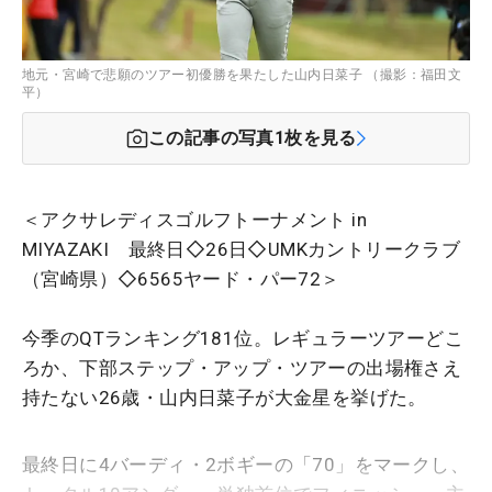
地元・宮崎で悲願のツアー初優勝を果たした山内日菜子 （撮影：福田文
平）
この記事の写真
1
枚を見る
＜アクサレディスゴルフトーナメント in
MIYAZAKI 最終日◇26日◇UMKカントリークラブ
（宮崎県）◇6565ヤード・パー72＞
今季のQTランキング181位。レギュラーツアーどこ
ろか、下部ステップ・アップ・ツアーの出場権さえ
持たない26歳・山内日菜子が大金星を挙げた。
最終日に4バーディ・2ボギーの「70」をマークし、