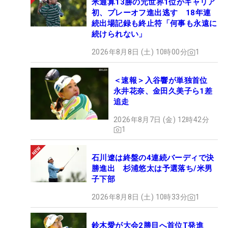
米通算13勝の元世界1位がキャリア
初、プレーオフ進出逃す 18年連
続出場記録も終止符「何事も永遠に
続けられない」
2026年8月8日 (土) 10時00分
1
＜速報＞入谷響が単独首位
永井花奈、金田久美子ら1差
追走
2026年8月7日 (金) 12時42分
1
石川遼は終盤の4連続バーディで決
勝進出 杉浦悠太は予選落ち/米男
子下部
2026年8月8日 (土) 10時33分
1
鈴木愛が大会2勝目へ首位T発進