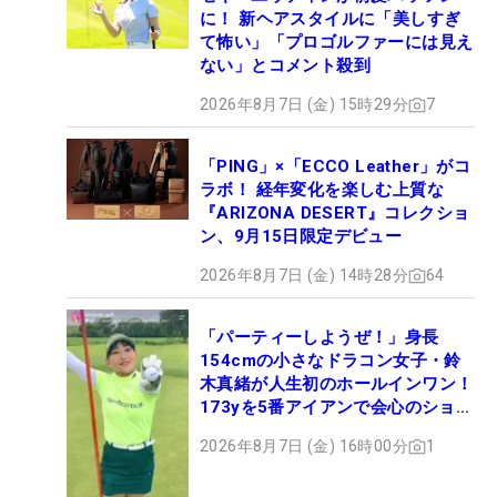
に！ 新ヘアスタイルに「美しすぎ
て怖い」「プロゴルファーには見え
ない」とコメント殺到
2026年8月7日 (金) 15時29分
7
「PING」×「ECCO Leather」がコ
ラボ！ 経年変化を楽しむ上質な
『ARIZONA DESERT』コレクショ
ン、9月15日限定デビュー
2026年8月7日 (金) 14時28分
64
「パーティーしようぜ！」身長
154cmの小さなドラコン女子・鈴
木真緒が人生初のホールインワン！
173yを5番アイアンで会心のショッ
ト
2026年8月7日 (金) 16時00分
1