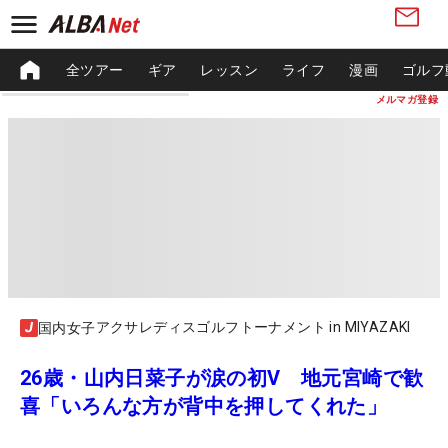
全ツアー
ギア
レッスン
ライフ
漫画
ゴルフ
メルマガ登録
アクサレディスゴルフトーナメント in MIYAZAKI
国内女子
26歳・山内日菜子が涙の初V 地元宮崎で歓
喜「いろんな方が背中を押してくれた」