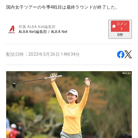
国内女子ツアーの今季4戦目は最終ラウンドが終了した。
コメン
所属
ALBA Net編集部
ト
ALBA Net編集部
/
ALBA Net
0
件
配信日時：
2023年3月26日 14時34分