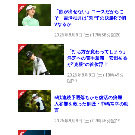
「欲が出せない」コースだからこ
そ 吉澤柚月は“鬼門”の決勝Rで初
Vなるか
2026年8月8日 (土) 17時58分
20
「打ち方が変わってしまう」
洋芝への苦手意識 安田祐香
が“克服”の首位浮上
2026年8月8日 (土) 18時49分
20
6戦連続予選落ちから復活の狼煙
入谷響を救った師匠・中嶋常幸の助
言
2026年8月8日 (土) 07時45分
19