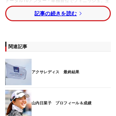
トータル10アンダー・単独首位でフィニッシュ。主
催者推薦で出場した地元・宮崎大会で念願のツアー
記事の続きを読む
初優勝を果たした。
前半は苦しんだ山内だが、後半10番でのバーディで
スコアをイーブンに戻すと、14番でのチップインバ
ーディで流れを引き寄せる。16番パー3でも伸ばし
関連記事
て単独トップに躍り出ると、そのまま逃げ切った。
あふれ出る涙を抑えきれなかった。「最後の最後ま
で拍手を送っていただけて、応援が力になることを
アクサレディス 最終結果
実感しました」と、とホールアウト後のインタビュ
ーで話した山内。「いろんな方にバックナインが大
事と言われ、私もツアーを見て実感していた。序盤
に連続ボギーした時も逃げずに最後まで諦めずにで
山内日菜子 プロフィール＆成績
きました」。