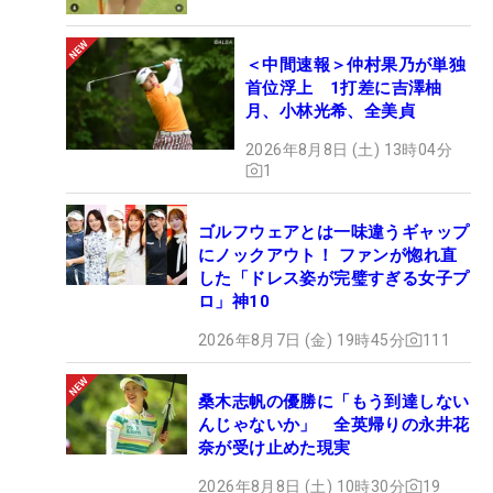
＜中間速報＞仲村果乃が単独
首位浮上 1打差に吉澤柚
月、小林光希、全美貞
2026年8月8日 (土) 13時04分
1
ゴルフウェアとは一味違うギャップ
にノックアウト！ ファンが惚れ直
した「ドレス姿が完璧すぎる女子プ
ロ」神10
2026年8月7日 (金) 19時45分
111
桑木志帆の優勝に「もう到達しない
んじゃないか」 全英帰りの永井花
奈が受け止めた現実
2026年8月8日 (土) 10時30分
19