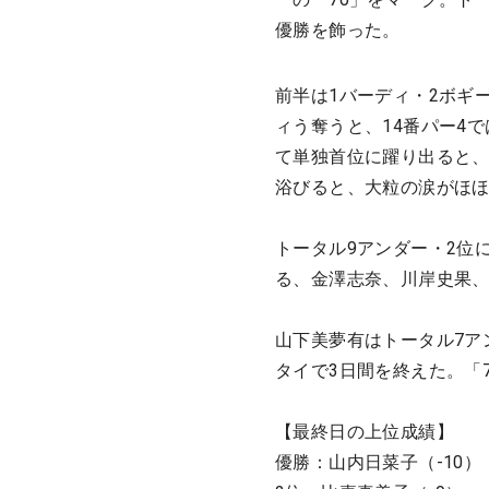
優勝を飾った。
前半は1バーディ・2ボギ
ィう奪うと、14番パー4
て単独首位に躍り出ると、
浴びると、大粒の涙がほ
トータル9アンダー・2位
る、金澤志奈、川岸史果
山下美夢有はトータル7ア
タイで3日間を終えた。「
【最終日の上位成績】
優勝：山内日菜子（-10）