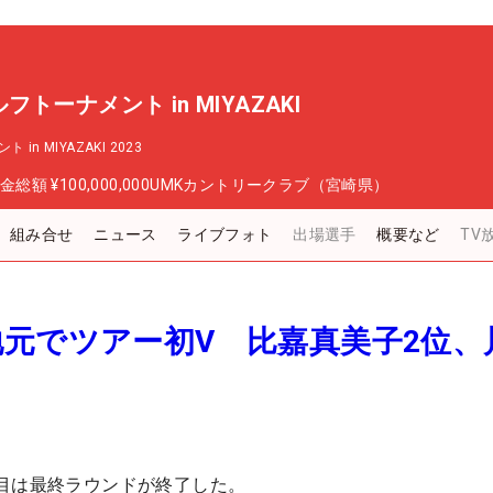
トーナメント in MIYAZAKI
 MIYAZAKI 2023
金総額
¥100,000,000
UMKカントリークラブ（宮崎県）
組み合せ
ニュース
ライブフォト
出場選手
概要など
TV
元でツアー初V 比嘉真美子2位、
目は最終ラウンドが終了した。