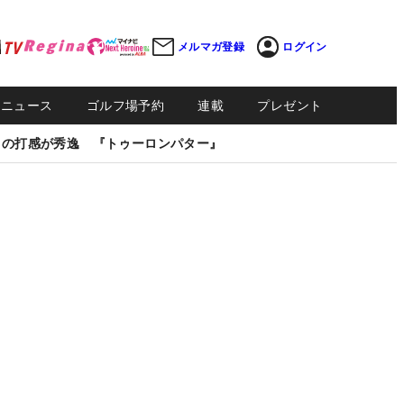
メルマガ登録
ログイン
Sニュース
ゴルフ場予約
連載
プレゼント
しの打感が秀逸 『トゥーロンパター』