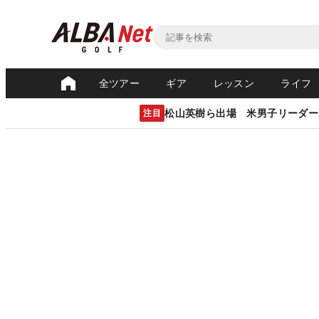
全ツアー
ギア
レッスン
ライフ
松山英樹ら出場 米男子リーダー
注目