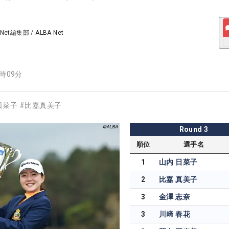
 Net編集部
/
ALBA Net
4時09分
日菜子
#
比嘉真美子
Round
3
順位
選手名
1
山内 日菜子
2
比嘉 真美子
3
金澤 志奈
3
川﨑 春花