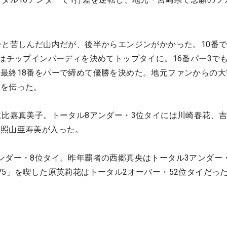
ーと苦しんだ山内だが、後半からエンジンがかかった。10番
ではチップインバーディを決めてトップタイに。16番パー3で
最終18番をパーで締めて優勝を決めた。地元ファンからの大
ほを伝った。
に比嘉真美子。トータル8アンダー・3位タイには川崎春花、
、照山亜寿美が入った。
ンダー・8位タイ。昨年覇者の西郷真央はトータル3アンダー・
75」を喫した原英莉花はトータル2オーバー・52位タイだっ