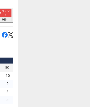
コメン
ト
0
件
SC
-10
-9
-8
-8