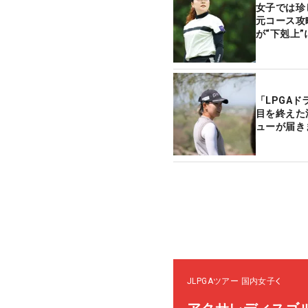
女子では珍
元コース攻
が“下剋上
「LPGA
目を終えた
ューが届き
JLPGAツアー
国内女子