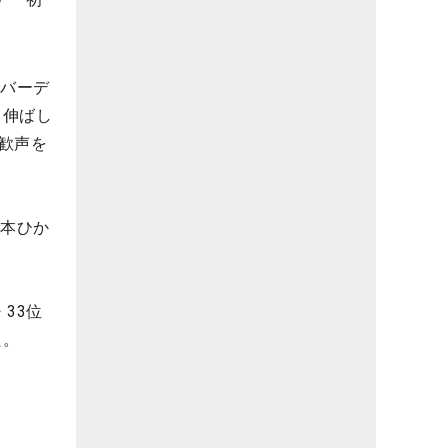
でバーデ
も伸ばし
歓声を
吉本ひか
33位
た。