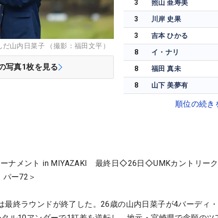
3
照山 亜寿美
3
川岸 史果
3
吉本 ひかる
んだ山内日菜子 （撮影：福田文平）
8
イ・ナリ
の写真
1
枚を見る
8
福田 真未
8
山下 美夢有
順位の続き
メント in MIYAZAKI 最終日◇26日◇UMKカントリー
・パー72＞
は最終ラウンドが終了した。26歳の山内日菜子が4バーディ・
ータル10アンダーで1打差を逆転し、地元・宮崎県で念願のツ