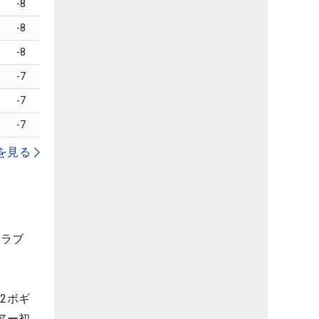
-8
-8
-8
-7
-7
-7
を見る
クラブ
2ボギ
アー初