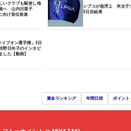
しいクラブも駆使し地
シブコが急浮上 米女子
略へ 山内日菜子
3日目結果
”に向け首位発進
ドライブオン選手権」3日
渋野日向子のインタビ
ました【動画】
賞金ランキング
年間日程
ポイント