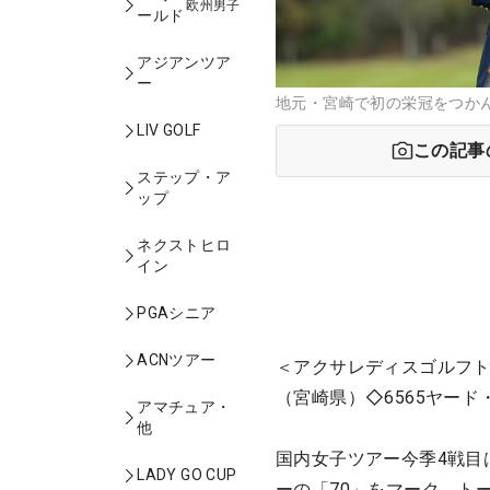
欧州男子
ールド
アジアンツア
ー
地元・宮崎で初の栄冠をつか
LIV GOLF
この記事
ステップ・ア
ップ
ネクストヒロ
イン
PGAシニア
ACNツアー
＜アクサレディスゴルフトーナ
（宮崎県）◇6565ヤード
アマチュア・
他
国内女子ツアー今季4戦目
LADY GO CUP
ーの「70」をマーク。ト