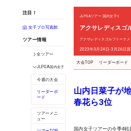
注目！
JLPGAツアー
国内女子
アクサレディスゴルフ
女子プロ写真館
ツアー情報
アクサレディスゴルフトーナメント in
2023年3月24日-3月26日
賞
全ツアー
大会TOP
リーダーボード
JLPGA
国内女子
今週の大会
山内日菜子が地
リーダーボ
ード
春花ら3位
ツアーメニ
ュー
国内女子ツアーの今季4戦
ツアーTOP