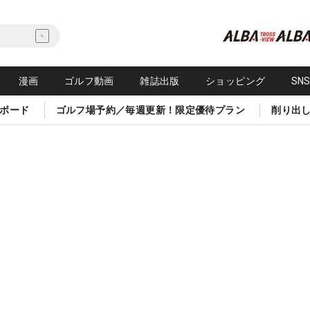
漫画
ゴルフ動画
雑誌出版
ショッピング
SN
ボード
ゴルフ場予約／毎週更新！限定優待プラン
削り出