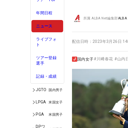
年間日程
所属
ALBA Net編集部
ALBA
ニュース
ライブフォ
配信日時：
2023年3月26日 1
ト
ツアー登録
#
川﨑春花
#
山内
国内女子
選手
記録・成績
JGTO
国内男子
LPGA
米国女子
PGA
米国男子
DPワ