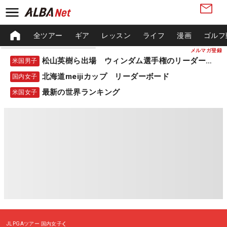
全ツアー
ギア
レッスン
ライフ
漫画
ゴルフ
メルマガ登録
松山英樹ら出場 ウィンダム選手権のリーダーボード
米国男子
北海道meijiカップ リーダーボード
国内女子
最新の世界ランキング
米国女子
JLPGAツアー
国内女子