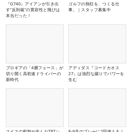
『G740』アイアンが引き出
ゴルフの熱狂を、つくる仕
す“反則級”の寛容性と飛びは
事。｜スタッフ募集中
本当だった！
プロギアの「4層フェース」が
アディダス『コードカオス
切り開く高初速ドライバーの
27』は強烈な蹴りでパワーを
新時代
生む
スイスの叡智が生んだTPTシ
8-9月のプレーに2回使える！