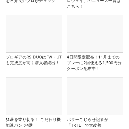
を石井良介プロがチェック
ロウェイ」のニュース一覧は
こちら！
プロギアのRS DUOはFW・UT
4日間限定配布！11月までの
も完成度が高く購入者続出！
プレーに2回使える1,500円分
クーポン配布中！
猛暑を乗り切る！ こだわり機
パターこじらせ記者が
能派パンツ4選
「TRTL」で大改善