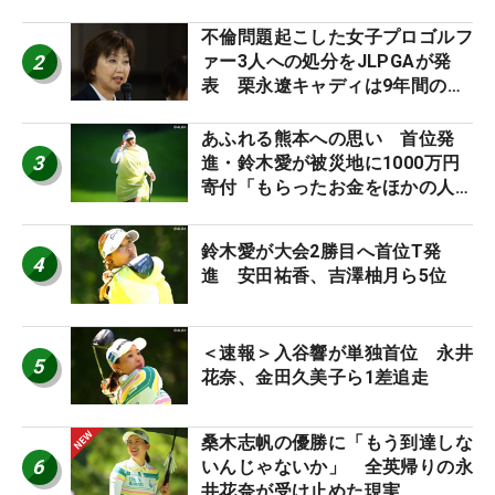
外編】
不倫問題起こした女子プロゴルフ
2
ァー3人への処分をJLPGAが発
表 栗永遼キャディは9年間の立
ち入り禁止
あふれる熊本への思い 首位発
3
進・鈴木愛が被災地に1000万円
寄付「もらったお金をほかの人
に」
鈴木愛が大会2勝目へ首位T発
4
進 安田祐香、吉澤柚月ら5位
＜速報＞入谷響が単独首位 永井
5
花奈、金田久美子ら1差追走
桑木志帆の優勝に「もう到達しな
6
いんじゃないか」 全英帰りの永
井花奈が受け止めた現実