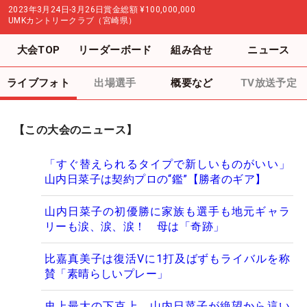
2023年3月24日-3月26日
賞金総額
¥100,000,000
UMKカントリークラブ（宮崎県）
大会TOP
リーダーボード
組み合せ
ニュース
ライブフォト
出場選手
概要など
TV放送予定
【この大会のニュース】
「すぐ替えられるタイプで新しいものがいい」
山内日菜子は契約プロの“鑑”【勝者のギア】
山内日菜子の初優勝に家族も選手も地元ギャラ
リーも涙、涙、涙！ 母は「奇跡」
比嘉真美子は復活Vに1打及ばずもライバルを称
賛「素晴らしいプレー」
史上最大の下克上 山内日菜子が絶望から這い