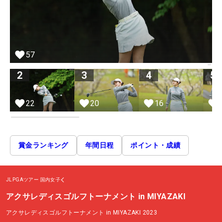
57
2
3
4
5
22
20
16
賞金ランキング
年間日程
ポイント・成績
JLPGAツアー
国内女子
アクサレディスゴルフトーナメント in MIYAZAKI
アクサレディスゴルフトーナメント in MIYAZAKI 2023