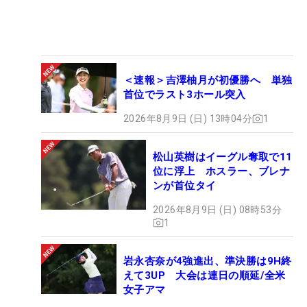
＜速報＞吉澤柚月が初優勝へ 単独
首位でラスト3ホール突入
2026年8月9日 (日) 13時04分
1
松山英樹はイーグル奪取で11
位に浮上 ホスラー、ブレナ
ンが首位タイ
2026年8月9日 (日) 08時53分
1
岩永杏奈が4強進出、準決勝は9H終
えて3UP 大会は連日の順延/全米
女子アマ