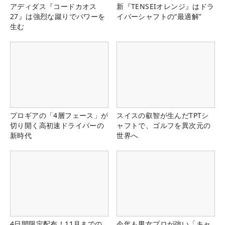
アディダス『コードカオス
新『TENSEIオレンジ』はドラ
27』は強烈な蹴りでパワーを
イバーシャフトの“最適解”
生む
プロギアの「4層フェース」が
スイスの叡智が生んだTPTシ
切り開く高初速ドライバーの
ャフトで、ゴルフを異次元の
新時代
世界へ
4日間限定配布！11月までの
今年も男女プロが強い「キャ