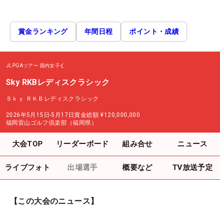
賞金ランキング
年間日程
ポイント・成績
JLPGAツアー
国内女子
Sky RKBレディスクラシック
Ｓｋｙ ＲＫＢレディスクラシック
2026年5月15日-5月17日
賞金総額
¥120,000,000
福岡雷山ゴルフ倶楽部（福岡県）
大会TOP
リーダーボード
組み合せ
ニュース
ライブフォト
出場選手
概要など
TV放送予定
【この大会のニュース】