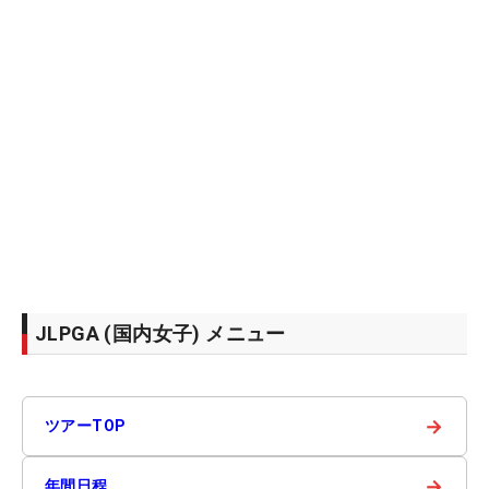
JLPGA (国内女子) メニュー
→
ツアーTOP
→
年間日程