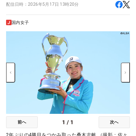
配信日時：
2026年5月17日 13時20分
国内女子
1
/
1
前へ
次へ
2年ぶりの4勝目をつかみ取った桑木志帆 （撮影：佐々