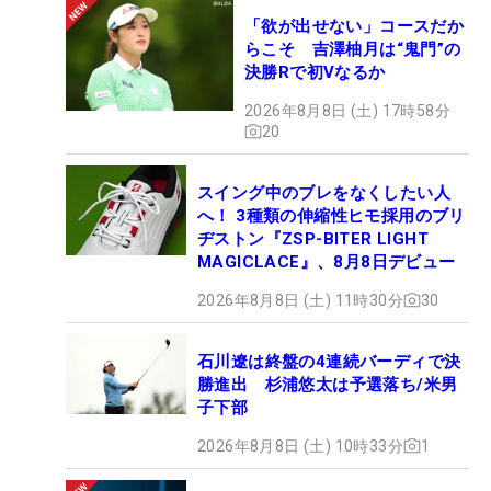
「欲が出せない」コースだか
らこそ 吉澤柚月は“鬼門”の
決勝Rで初Vなるか
2026年8月8日 (土) 17時58分
20
スイング中のブレをなくしたい人
へ！ 3種類の伸縮性ヒモ採用のブリ
ヂストン『ZSP-BITER LIGHT
MAGICLACE』、8月8日デビュー
2026年8月8日 (土) 11時30分
30
石川遼は終盤の4連続バーディで決
勝進出 杉浦悠太は予選落ち/米男
子下部
2026年8月8日 (土) 10時33分
1