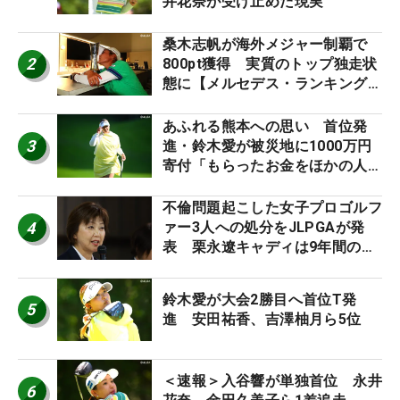
井花奈が受け止めた現実
桑木志帆が海外メジャー制覇で
2
800pt獲得 実質のトップ独走状
態に【メルセデス・ランキング番
外編】
あふれる熊本への思い 首位発
3
進・鈴木愛が被災地に1000万円
寄付「もらったお金をほかの人
に」
不倫問題起こした女子プロゴルフ
4
ァー3人への処分をJLPGAが発
表 栗永遼キャディは9年間の立
ち入り禁止
鈴木愛が大会2勝目へ首位T発
5
進 安田祐香、吉澤柚月ら5位
＜速報＞入谷響が単独首位 永井
6