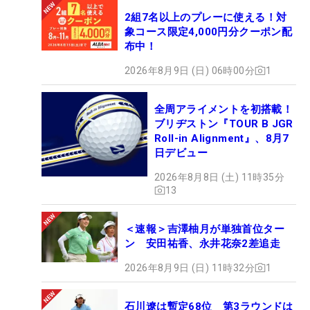
2組7名以上のプレーに使える！対
象コース限定4,000円分クーポン配
布中！
2026年8月9日 (日) 06時00分
1
全周アライメントを初搭載！
ブリヂストン『TOUR B JGR
Roll-in Alignment』、8月7
日デビュー
2026年8月8日 (土) 11時35分
13
＜速報＞吉澤柚月が単独首位ター
ン 安田祐香、永井花奈2差追走
2026年8月9日 (日) 11時32分
1
石川遼は暫定68位 第3ラウンドは