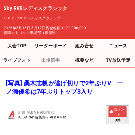
Sky RKBレディスクラシック
Ｓｋｙ ＲＫＢレディスクラシック
2026年5月15日-5月17日
賞金総額
¥120,000,000
福岡雷山ゴルフ倶楽部（福岡県）
大会TOP
リーダーボード
組み合せ
ニュース
ライブフォト
出場選手
概要など
TV放送予定
[写真] 桑木志帆が逃げ切りで2年ぶりV 一
ノ瀬優希は7年ぶりトップ3入り
コメン
所属
ALBA Net編集部
ト
ALBA Net編集部
/
ALBA Net
0
件