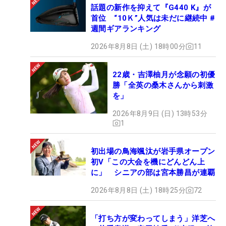
話題の新作を抑えて『G440 K』が
首位 “10Ｋ”人気は未だに継続中 #
週間ギアランキング
2026年8月8日 (土) 18時00分
11
22歳・吉澤柚月が念願の初優
勝「全英の桑木さんから刺激
を」
2026年8月9日 (日) 13時53分
1
初出場の鳥海颯汰が岩手県オープン
初V「この大会を機にどんどん上
に」 シニアの部は宮本勝昌が連覇
2026年8月8日 (土) 18時25分
72
「打ち方が変わってしまう」洋芝へ