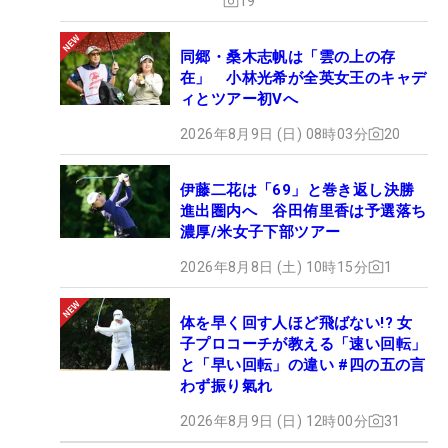
19
同郷・桑木志帆は「雲の上の存
在」 小林光希が全英女王のキャデ
ィとツアー初Vへ
2026年8月9日 (日) 08時03分
20
伊藤二花は「69」と巻き返し決勝
進出圏内へ 谷田侑里香は予選落ち
濃厚/米女子下部ツアー
2026年8月8日 (土) 10時15分
1
体を早く回す人ほど飛ばない!? 女
子プロコーチが教える「速い回転」
と「早い回転」の違い #四の五の言
わず振り氣れ
2026年8月9日 (日) 12時00分
31