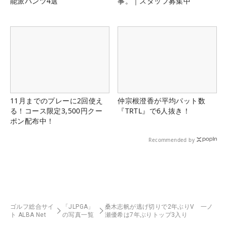
能派パンツ4選
事。｜スタッフ募集中
11月までのプレーに2回使え
仲宗根澄香が平均パット数
る！コース限定3,500円クー
『TRTL』で6人抜き！
ポン配布中！
Recommended by
ゴルフ総合サイ
「JLPGA」
桑木志帆が逃げ切りで2年ぶりV 一ノ
ト ALBA Net
の写真一覧
瀬優希は7年ぶりトップ3入り