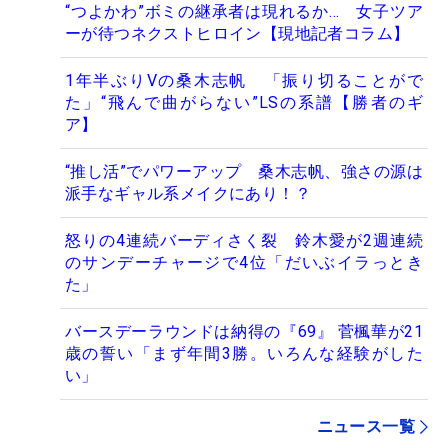
“つよかわ”ボミの継承者は現れるか… 女子ツア
ーが待つネクストヒロイン【現地記者コラム】
1年半ぶりVの桑木志帆 「振り切ることがで
た」“飛んで曲がらない”LSの系譜【勝者のギ
ア】
“推し活”でパワーアップ 桑木志帆、強さの源は
派手なギャル系メイクにあり！？
怒りの4連続バーディさく裂 鈴木愛が2週連続
のサンデーチャージで4位「だいぶイラっとき
た」
バースデーラウンドは納得の『69』 菅楓華が21
歳の誓い「まず年間3勝。いろんな経験がした
い」
ニュース一覧