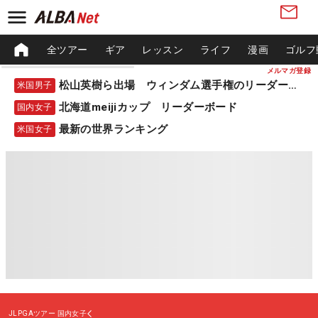
全ツアー
ギア
レッスン
ライフ
漫画
ゴルフ
メルマガ登録
松山英樹ら出場 ウィンダム選手権のリーダーボード
米国男子
北海道meijiカップ リーダーボード
国内女子
最新の世界ランキング
米国女子
JLPGAツアー
国内女子