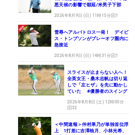
悪天候の影響で順延/米男子下部
2026年8月9日 (日) 11時15分
1
雪辱へアルバトロス一発！ デイビ
ス・トンプソンがプレーオフ圏内に
急接近
2026年8月9日 (日) 14時31分
1
スライスが止まらない人へ！
全英女王・桑木志帆は切り返
しで「左ヒザ」を先に動かし
ていた #優勝者のスイング
2026年8月8日 (土) 12時00分
32
＜中間速報＞仲村果乃が単独首位浮
上 1打差に吉澤柚月、小林光希、