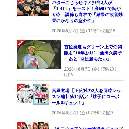
パターこじらせギア担当2人が
『TRTL』をテスト！高MOIで転が
り◎、調節も自在で「結果の改善効
果にかなりの意外性」
2026年8月7日 (金) 11時15分
18
首位発進もグリーン上での開
眼も“10年ぶり” 金田久美子
「あと1回は勝ちたい」
2026年8月7日 (金) 17時29分
19
宮里道場【正反対の2人を同時レッ
スン編】第11話／『勝手にローボ
ール&ギュッ！』
2026年8月7日 (金) 07時00分
9
ゴルフウェアとは一味違うギャップ