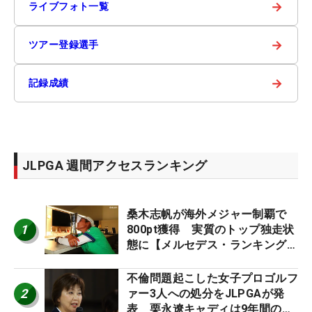
→
ライブフォト一覧
→
ツアー登録選手
→
記録成績
JLPGA 週間アクセスランキング
桑木志帆が海外メジャー制覇で
1
800pt獲得 実質のトップ独走状
態に【メルセデス・ランキング番
外編】
不倫問題起こした女子プロゴルフ
2
ァー3人への処分をJLPGAが発
表 栗永遼キャディは9年間の立