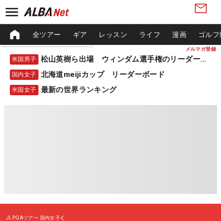
全ツアー
ギア
レッスン
ライフ
漫画
ゴルフ
メルマガ登録
松山英樹ら出場 ウィンダム選手権のリーダーボード
米国男子
北海道meijiカップ リーダーボード
国内女子
最新の世界ランキング
米国女子
JLPGAツアー
国内女子