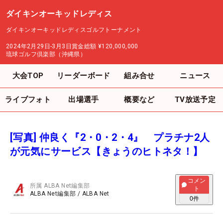
ダイキンオーキッドレディス
ダイキンオーキッドレディスゴルフトーナメント
2024年2月29日-3月3日
賞金総額
¥120,000,000
琉球ゴルフ倶楽部（沖縄県）
大会TOP
リーダーボード
組み合せ
ニュース
ライブフォト
出場選手
概要など
TV放送予定
[写真] 仲良く『2・0・2・4』 プラチナ2人
が元気にサービス【きょうのヒトネタ！】
コメン
所属
ALBA Net編集部
ト
ALBA Net編集部
/
ALBA Net
0
件