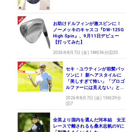
お助けドルフィンが激スピンに！
ノーメッキのキャスコ『DW-125G
High Spin』、9月11日デビュー
【打ってみた】
2026年8月7日 (金) 18時36分
33
セキ・ユウティンが前髪パッ
ツンに！ 新ヘアスタイルに
「美しすぎて怖い」「プロゴ
ルファーには見えない」とコ
メント殺到
2026年8月7日 (金) 15時29分
7
全英より国内を選んだ河本結 女王
レースで離されるも桑木志帆のVに