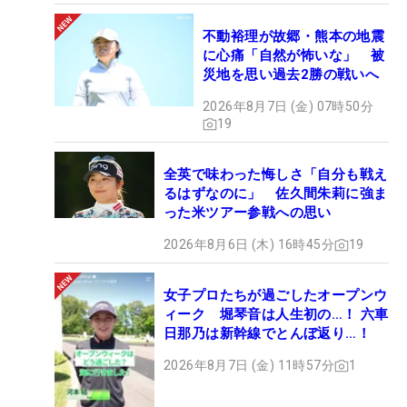
不動裕理が故郷・熊本の地震
に心痛「自然が怖いな」 被
災地を思い過去2勝の戦いへ
2026年8月7日 (金) 07時50分
19
全英で味わった悔しさ「自分も戦え
るはずなのに」 佐久間朱莉に強ま
った米ツアー参戦への思い
2026年8月6日 (木) 16時45分
19
女子プロたちが過ごしたオープンウ
ィーク 堀琴音は人生初の…！ 六車
日那乃は新幹線でとんぼ返り…！
2026年8月7日 (金) 11時57分
1