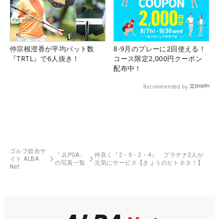
仲宗根澄香が平均パット数
8-9月のプレーに2回使える！
『TRTL』で6人抜き！
コース限定2,000円クーポン
配布中！
Recommended by
ゴルフ総合サ
「JLPGA」
仲良く『2・0・2・4』 プラチナ2人が
イト ALBA
の写真一覧
元気にサービス【きょうのヒトネタ！】
Net