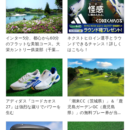
インター5分、都心から60分
ネクストヒロイン選手とラウ
のフラットな美観コース。大
ンドできるチャンス！詳しく
栄カントリー俱楽部（千葉
はこちら！
県）
アディダス『コードカオス
「潮来CC（茨城県）」＆「鹿
27』は強烈な蹴りでパワーを
児島ガーデンGC（鹿児島
生む
県）」の無料プレー券が当た
る！！