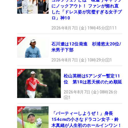
にノックアウト！ ファンが惚れ直
した「ドレス姿が完璧すぎる女子プ
ロ」神10
2026年8月7日 (金) 19時45分
111
石川遼は12位発進 杉浦悠太20位/
米男子下部
2026年8月7日 (金) 10時29分
1
松山英樹は5アンダー暫定11
位 第1Rは悪天候のため順延
2026年8月7日 (金) 08時26分
1
「パーティーしようぜ！」身長
154cmの小さなドラコン女子・鈴
木真緒が人生初のホールインワン！