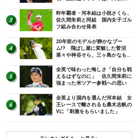
ち入り禁止
昨年覇者・河本結は小祝さくら、
3
佐久間朱莉と同組 国内女子ゴル
フ組み合わせ発表
20年前のモデルが静かなブー
4
ム!? 飛ばし屋に変貌した菅沼
菜々や神谷そら、三ヶ島かなも使
う“名器”が人気な理由【ツアープ
ロたちの“飛ばしギア”】
全英で味わった悔しさ「自分も戦
5
えるはずなのに」 佐久間朱莉に
強まった米ツアー参戦への思い
全英より国内を選んだ河本結 女
6
王レースで離されるも桑木志帆の
Vに「刺激をもらいました」