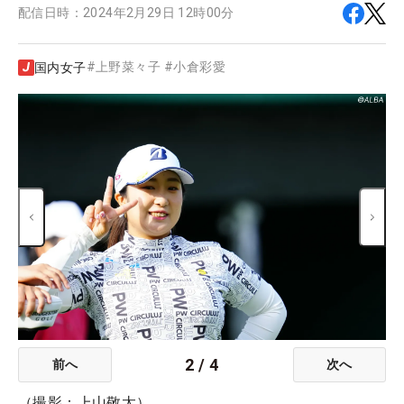
配信日時：
2024年2月29日 12時00分
#
上野菜々子
#
小倉彩愛
国内女子
2
/
4
前へ
次へ
（撮影：上山敬太）