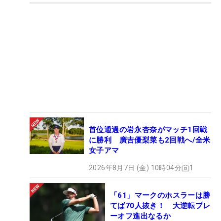
首位通過の岩永杏奈がマッチ1回戦
に勝利 廣吉優梨菜も2回戦へ/全米
女子アマ
2026年8月7日 (金) 10時04分
1
「61」マークのホスラーは勝
てば70人抜き！ 大逆転プレ
ーオフ進出なるか