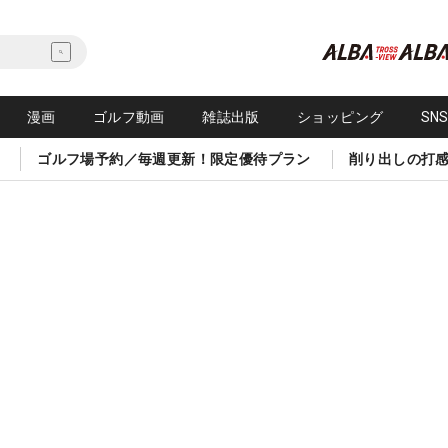
漫画
ゴルフ動画
雑誌出版
ショッピング
SN
ゴルフ場予約／毎週更新！限定優待プラン
削り出しの打