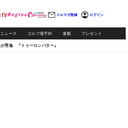
メルマガ登録
ログイン
Sニュース
ゴルフ場予約
連載
プレゼント
感が秀逸 『トゥーロンパター』