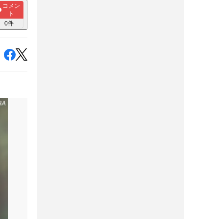
コメン
ト
0
件