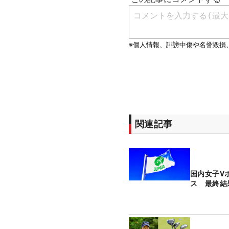
関連記事
国内女子V
ス 最終結