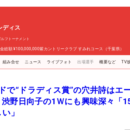
Cレディス
ゴルフトーナメント
金総額
¥100,000,000
紫カントリークラブ すみれコース（千葉県）
組み合せ
ニュース
ライブフォト
出場選手
概要など
TV
ヤードで“ドラディス賞”の穴井詩はエ
渋野日向子の1Ｗにも興味深々「1
しい」