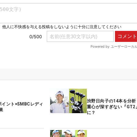
渋野日向子の14本を分析
ポイント×SMBCレディ
重心が深すぎない『GT2
果
に？