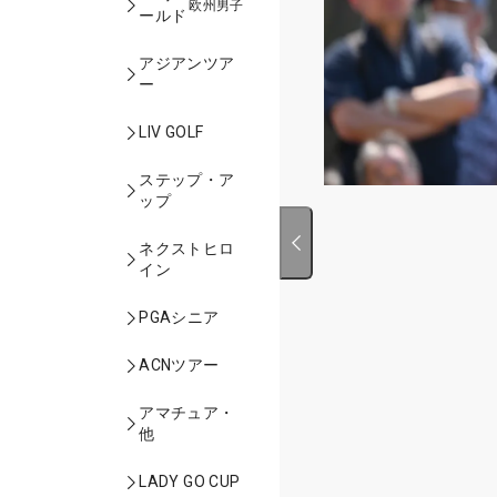
欧州男子
ールド
アジアンツア
ー
LIV GOLF
ステップ・ア
ップ
ネクストヒロ
イン
PGAシニア
ACNツアー
アマチュア・
他
LADY GO CUP