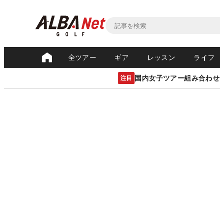
全ツアー
ギア
レッスン
ライフ
国内女子ツアー組み合わせ
注目