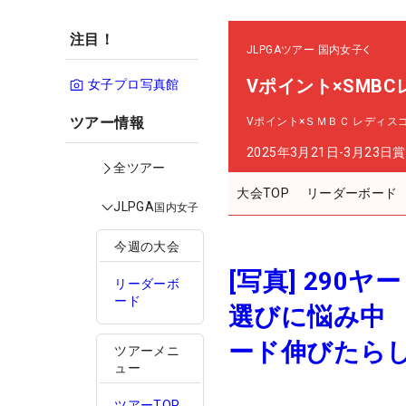
注目！
JLPGAツアー
国内女子
Vポイント×SMB
女子プロ写真館
ツアー情報
Vポイント×ＳＭＢＣ レディス
2025年3月21日-3月23日
賞
全ツアー
大会TOP
リーダーボード
JLPGA
国内女子
今週の大会
[写真] 290
リーダーボ
ード
選びに悩み中 
ード伸びたら
ツアーメニ
ュー
ツアーTOP