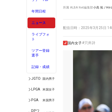
所属
ALBA Net編集部
小高 拓
/
Hir
年間日程
ニュース
配信日時：
2025年3月25日 1
ライブフォ
ト
#
穴井詩
国内女子
ツアー登録
選手
記録・成績
JGTO
国内男子
LPGA
米国女子
PGA
米国男子
DPワ