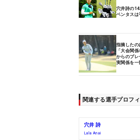
穴井詩の1
ベンタスは
指摘したの
「大会関係
からのプレ
実関係を一
関連する選手プロフィ
穴井 詩
Lala Anai