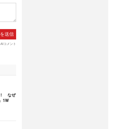
！ なぜ
』1W