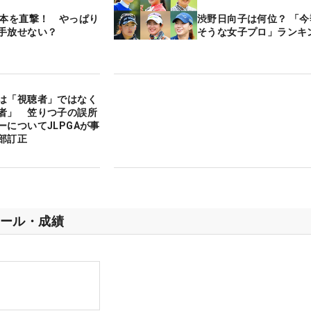
4本を直撃！ やっぱり
渋野日向子は何位？ 「
手放せない？
そうな女子プロ」ランキ
は「視聴者」ではなく
者」 笠りつ子の誤所
ーについてJLPGAが事
部訂正
ール・成績