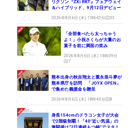
リクソン『ZXi RKT』フェアウェイ
＆ハイブリッド、9月12日デビュー
2026年8月6日 (木) 13時42分
33
「全部食べたら太っちゃう
よ！」小祝さくらが大量のお
菓子を前に満面の笑み
2026年8月6日 (木) 14時09分
7
熊本出身の秋吉翔太と重永亜斗夢が
熊本県庁を訪問 「JOYX OPEN」
で集めた義援金を贈呈
2026年8月6日 (木) 18時43分
8
身長154cmのドラコン女子が大会
で2階級制覇！「40°近い気温」の
激闘後は“2日連続もつ鍋”でスタミ