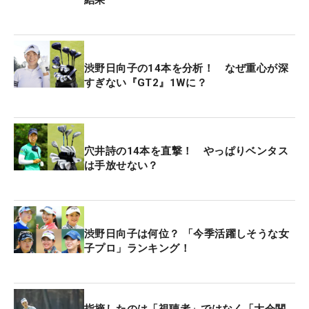
渋野日向子の14本を分析！ なぜ重心が深
すぎない『GT2』1Wに？
穴井詩の14本を直撃！ やっぱりベンタス
は手放せない？
渋野日向子は何位？ 「今季活躍しそうな女
子プロ」ランキング！