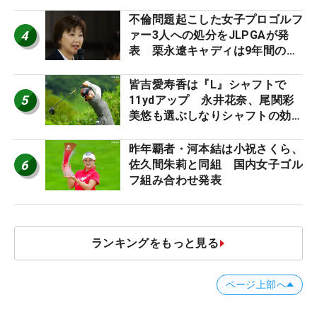
う“名器”が人気な理由【ツアープ
ロたちの“飛ばしギア”】
不倫問題起こした女子プロゴルフ
4
ァー3人への処分をJLPGAが発
表 栗永遼キャディは9年間の立
ち入り禁止
皆吉愛寿香は『L』シャフトで
5
11ydアップ 永井花奈、尾関彩
美悠も選ぶしなりシャフトの効果
【ツアープロたちの“飛ばしギ
ア”】
昨年覇者・河本結は小祝さくら、
6
佐久間朱莉と同組 国内女子ゴル
フ組み合わせ発表
ランキングをもっと見る
ページ上部へ