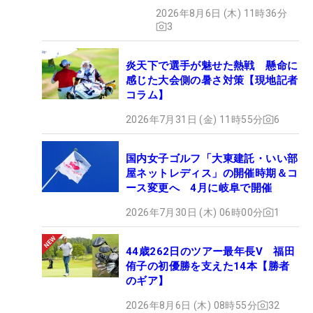
も程がある」
2026年8月6日 (木) 11時36分
3
炎天下で選手が魅せた熱戦 懸命に
感じた大会側の暑さ対策【現地記者
コラム】
2026年7月31日 (金) 11時55分
6
国内女子ゴルフ「大東建託・いい部
屋ネットレディス」の開催時期＆コ
ース変更へ 4月に岐阜で開催
2026年7月30日 (木) 06時00分
1
44歳262日のツアー最年長V 福田
侑子の初優勝を支えた14本【勝者
のギア】
2026年8月6日 (木) 08時55分
32