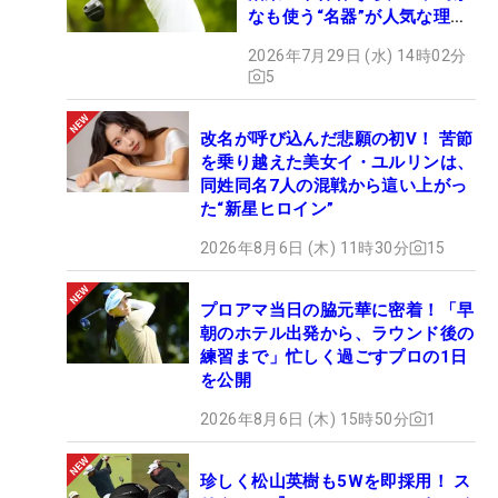
なも使う“名器”が人気な理由
【ツアープロたちの“飛ばし
2026年7月29日 (水) 14時02分
ギア”】
5
改名が呼び込んだ悲願の初V！ 苦節
を乗り越えた美女イ・ユルリンは、
同姓同名7人の混戦から這い上がっ
た“新星ヒロイン”
2026年8月6日 (木) 11時30分
15
プロアマ当日の脇元華に密着！「早
朝のホテル出発から、ラウンド後の
練習まで」忙しく過ごすプロの1日
を公開
2026年8月6日 (木) 15時50分
1
珍しく松山英樹も5Wを即採用！ ス