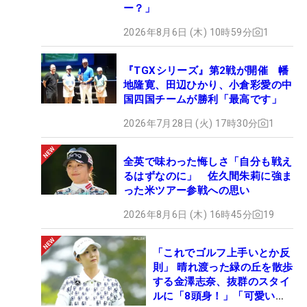
ー？」
2026年8月6日 (木) 10時59分
1
『TGXシリーズ』第2戦が開催 幡
地隆寛、田辺ひかり、小倉彩愛の中
国四国チームが勝利「最高です」
2026年7月28日 (火) 17時30分
1
全英で味わった悔しさ「自分も戦え
るはずなのに」 佐久間朱莉に強ま
った米ツアー参戦への思い
2026年8月6日 (木) 16時45分
19
「これでゴルフ上手いとか反
則」 晴れ渡った緑の丘を散歩
する金澤志奈、抜群のスタイ
ルに「8頭身！」「可愛いに