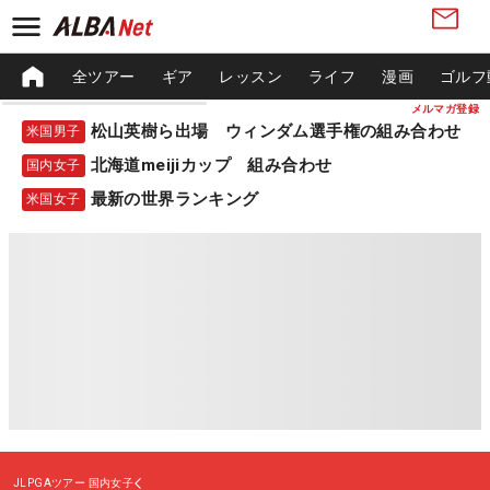
全ツアー
ギア
レッスン
ライフ
漫画
ゴルフ
メルマガ登録
松山英樹ら出場 ウィンダム選手権の組み合わせ
米国男子
北海道meijiカップ 組み合わせ
国内女子
最新の世界ランキング
米国女子
JLPGAツアー
国内女子