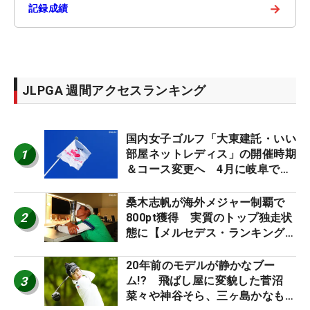
→
記録成績
JLPGA 週間アクセスランキング
国内女子ゴルフ「大東建託・いい
1
部屋ネットレディス」の開催時期
＆コース変更へ 4月に岐阜で開
催
桑木志帆が海外メジャー制覇で
2
800pt獲得 実質のトップ独走状
態に【メルセデス・ランキング番
外編】
20年前のモデルが静かなブー
3
ム!? 飛ばし屋に変貌した菅沼
菜々や神谷そら、三ヶ島かなも使