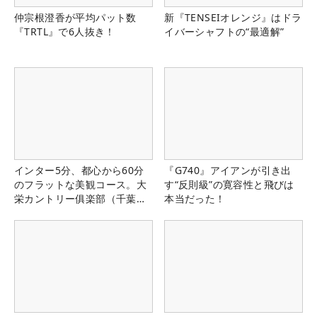
仲宗根澄香が平均パット数
新『TENSEIオレンジ』はドラ
『TRTL』で6人抜き！
イバーシャフトの“最適解”
インター5分、都心から60分
『G740』アイアンが引き出
のフラットな美観コース。大
す“反則級”の寛容性と飛びは
栄カントリー俱楽部（千葉
本当だった！
県）