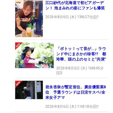
江口紗代が北海道で初ビアガーデ
ン！ 泡まみれの姿にファンも爆笑
2026年8月6日 (木) 13時27分
1
「ボトッ！って音が…」ラウ
ンド中にまさかの珍客!? 都
玲華、頭の上のセミと“共演”
2026年8月6日 (木) 16時45分
3
岩永杏奈が暫定首位、廣吉優梨菜8
位 予選ラウンドは日没サスペ/全
米女子アマ
2026年8月6日 (木) 11時18分
1