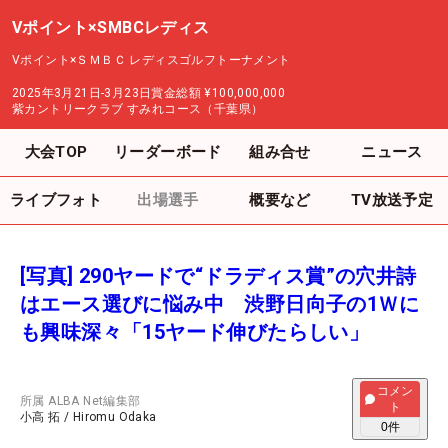
Vポイント×SMBCレディス
Vポイント×ＳＭＢＣ レディスゴルフトーナメント
2025年3月21日-3月23日
賞金総額
¥100,000,000
紫カントリークラブ すみれコース（千葉県）
大会TOP
リーダーボード
組み合せ
ニュース
ライブフォト
出場選手
概要など
TV放送予定
[写真] 290ヤードで“ドラディス賞”の穴井詩
はエース選びに悩み中 渋野日向子の1Ｗに
も興味深々「15ヤード伸びたらしい」
コメン
所属
ALBA Net編集部
ト
小高 拓
/
Hiromu Odaka
0
件