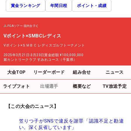
賞金ランキング
年間日程
ポイント・成績
JLPGAツアー
国内女子
Vポイント×SMBCレディス
Vポイント×ＳＭＢＣ レディスゴルフトーナメント
2025年3月21日-3月23日
賞金総額
¥100,000,000
紫カントリークラブ すみれコース（千葉県）
大会TOP
リーダーボード
組み合せ
ニュース
ライブフォト
出場選手
概要など
TV放送予定
【この大会のニュース】
笠りつ子がSNSで違反を謝罪「認識不足と勘違
い。深く反省しています」