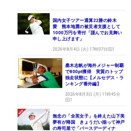
国内女子ツアー通算22勝の鈴木
愛 熊本地震の被災者支援として
1000万円を寄付「謹んでお見舞い
申し上げます」
2026年8月4日 (火) 17時07分
1
桑木志帆が海外メジャー制覇
で800pt獲得 実質のトップ
独走状態に【メルセデス・ラ
ンキング番外編】
2026年8月3日 (月) 11時45分
1
無念の「全英女子」を終えた山下美
夢有が帰国 きょうだい揃って神戸
の寿司屋で「バースデーディナ