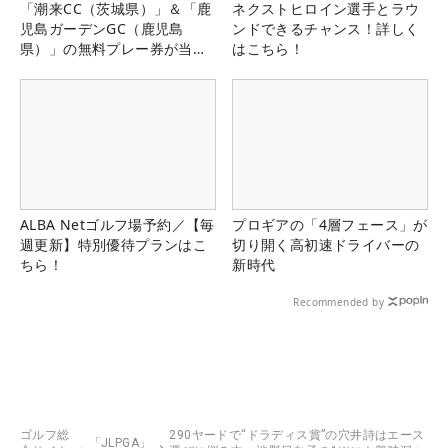
「潮来CC（茨城県）」＆「鹿
ネクストヒロイン選手とラウ
児島ガーデンGC（鹿児島
ンドできるチャンス！詳しく
県）」の無料プレー券が当た
はこちら！
る！！
ALBA Netゴルフ場予約／【毎
プロギアの「4層フェース」が
週更新】特別優待プランはこ
切り開く高初速ドライバーの
ちら！
新時代
Recommended by
ゴルフ総
290ヤードで“ドラディス賞”の穴井詩はエース
「JLPGA」