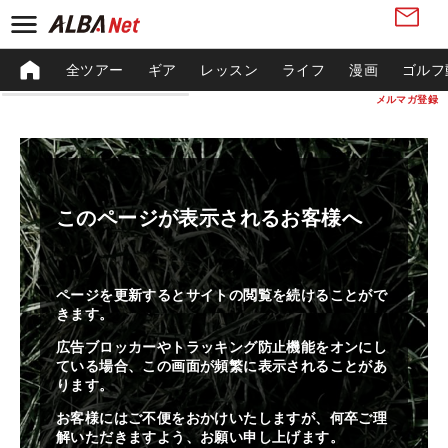
全ツアー
ギア
レッスン
ライフ
漫画
ゴルフ
メルマガ登録
このページが表示されるお客様へ
ページを更新するとサイトの閲覧を続けることがで
きます。
広告ブロッカーやトラッキング防止機能をオンにし
ている場合、この画面が頻繁に表示されることがあ
ります。
お客様にはご不便をおかけいたしますが、何卒ご理
解いただきますよう、お願い申し上げます。