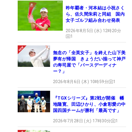
昨年覇者・河本結は小祝さく
ら、佐久間朱莉と同組 国内
女子ゴルフ組み合わせ発表
2026年8月5日 (水) 12時20分
1
無念の「全英女子」を終えた山下美
夢有が帰国 きょうだい揃って神戸
の寿司屋で「バースデーディナ
ー？」
2026年8月6日 (木) 10時59分
1
『TGXシリーズ』第2戦が開催 幡
地隆寛、田辺ひかり、小倉彩愛の中
国四国チームが勝利「最高です」
2026年7月28日 (火) 17時30分
1