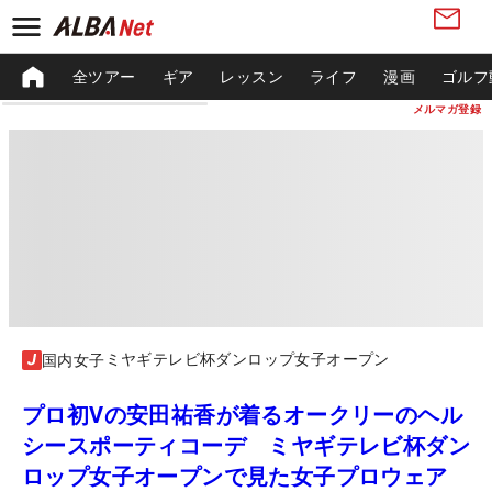
全ツアー
ギア
レッスン
ライフ
漫画
ゴルフ
メルマガ登録
ミヤギテレビ杯ダンロップ女子オープン
国内女子
プロ初Vの安田祐香が着るオークリーのヘル
シースポーティコーデ ミヤギテレビ杯ダン
ロップ女子オープンで見た女子プロウェア