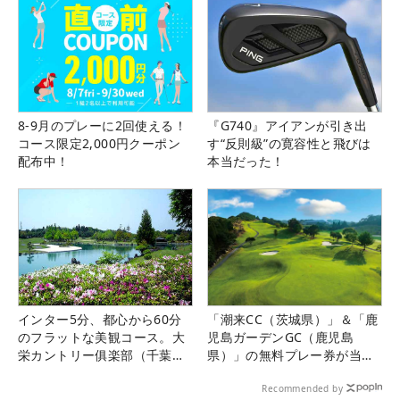
8-9月のプレーに2回使える！
『G740』アイアンが引き出
コース限定2,000円クーポン
す“反則級”の寛容性と飛びは
配布中！
本当だった！
インター5分、都心から60分
「潮来CC（茨城県）」＆「鹿
のフラットな美観コース。大
児島ガーデンGC（鹿児島
栄カントリー俱楽部（千葉
県）」の無料プレー券が当た
県）
る！！
Recommended by