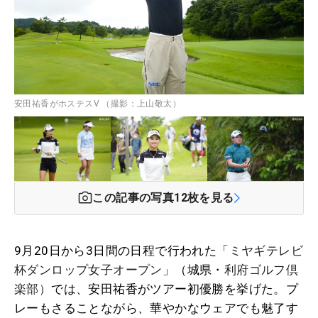
安田祐香がホステスV （撮影：上山敬太）
この記事の写真
12
枚を見る
9月20日から3日間の日程で行われた「
ミヤギテレビ
杯ダンロップ女子オープン
」（城県・
利府ゴルフ倶
楽部）
では、安田祐香がツアー初優勝を挙げた。プ
レーもさることながら、華やかなウェアでも魅了す