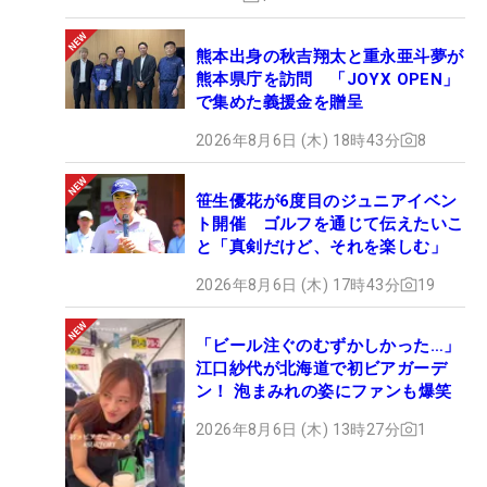
熊本出身の秋吉翔太と重永亜斗夢が
熊本県庁を訪問 「JOYX OPEN」
で集めた義援金を贈呈
2026年8月6日 (木) 18時43分
8
笹生優花が6度目のジュニアイベン
ト開催 ゴルフを通じて伝えたいこ
と「真剣だけど、それを楽しむ」
2026年8月6日 (木) 17時43分
19
「ビール注ぐのむずかしかった…」
江口紗代が北海道で初ビアガーデ
ン！ 泡まみれの姿にファンも爆笑
2026年8月6日 (木) 13時27分
1