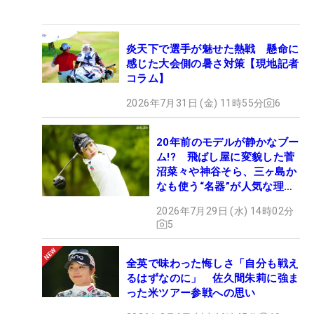
炎天下で選手が魅せた熱戦 懸命に
感じた大会側の暑さ対策【現地記者
コラム】
2026年7月31日 (金) 11時55分
6
20年前のモデルが静かなブー
ム!? 飛ばし屋に変貌した菅
沼菜々や神谷そら、三ヶ島か
なも使う“名器”が人気な理由
【ツアープロたちの“飛ばし
2026年7月29日 (水) 14時02分
ギア”】
5
全英で味わった悔しさ「自分も戦え
るはずなのに」 佐久間朱莉に強ま
った米ツアー参戦への思い