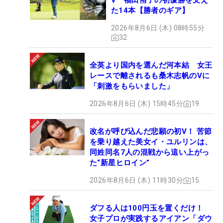
V 福田侑子の初優勝を支え
た14本【勝者のギア】
2026年8月6日 (木) 08時55分
32
全英より国内を選んだ河本結 女王
レースで離されるも桑木志帆のVに
「刺激をもらいました」
2026年8月6日 (木) 15時45分
19
改名が呼び込んだ悲願の初V！ 苦節
を乗り越えた美女イ・ユルリンは、
同姓同名7人の混戦から這い上がっ
た“新星ヒロイン”
2026年8月6日 (木) 11時30分
15
ダフる人は100円玉を置くだけ！
女子プロが実践するアイアン「ダウ