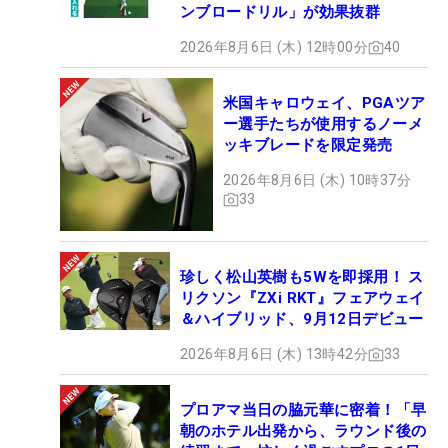
ンブロードリル」が効果抜群
2026年8月6日 (木) 12時00分
40
米国キャロウェイ、PGAツア
ー選手たちが使用するノーメ
ッキブレードを限定発売
2026年8月6日 (木) 10時37分
33
珍しく松山英樹も5Wを即採用！ ス
リクソン『ZXi RKT』フェアウェイ
＆ハイブリッド、9月12日デビュー
2026年8月6日 (木) 13時42分
33
プロアマ当日の脇元華に密着！「早
朝のホテル出発から、ラウンド後の