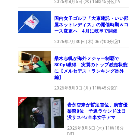
2026年8月6日 (木) 16時45分
19
国内女子ゴルフ「大東建託・いい部
屋ネットレディス」の開催時期＆コ
ース変更へ 4月に岐阜で開催
2026年7月30日 (木) 06時00分
1
桑木志帆が海外メジャー制覇で
800pt獲得 実質のトップ独走状態
に【メルセデス・ランキング番外
編】
2026年8月3日 (月) 11時45分
1
岩永杏奈が暫定首位、廣吉優
梨菜8位 予選ラウンドは日
没サスペ/全米女子アマ
2026年8月6日 (木) 11時18分
1