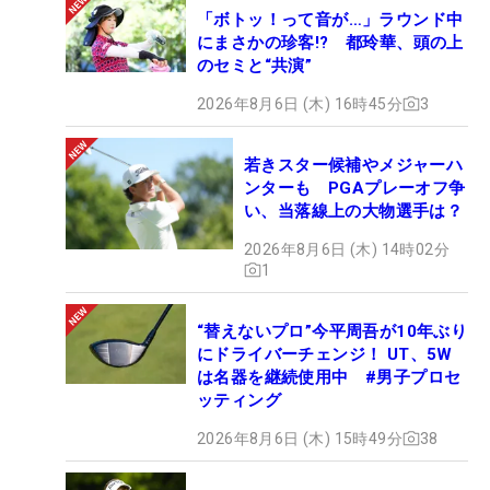
「ボトッ！って音が…」ラウンド中
にまさかの珍客!? 都玲華、頭の上
のセミと“共演”
2026年8月6日 (木) 16時45分
3
若きスター候補やメジャーハ
ンターも PGAプレーオフ争
い、当落線上の大物選手は？
2026年8月6日 (木) 14時02分
1
“替えないプロ”今平周吾が10年ぶり
にドライバーチェンジ！ UT、5W
は名器を継続使用中 #男子プロセ
ッティング
2026年8月6日 (木) 15時49分
38