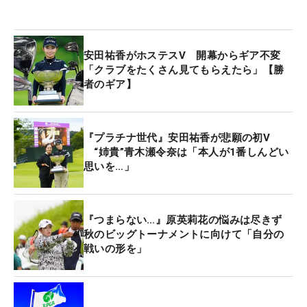
『坂田ジュニアゴルフ塾』の門下生として指導を受
けてきた。「天国で見てもらえていると思います」
と今年7月に亡くなった恩師でプロゴルファーの坂
安田祐香がホステスV 開幕からギア不変
田信弘氏に捧げる1勝となった。
「クラブをたくさん見てもらえたら」【勝
者のギア】
『プラチナ世代』安田祐香が悲願の初V
“姉貴”青木瀬令奈は「本人が1番しんどい
思いを…」
『つまらない…』原英莉花の悩みは尽きず
秋のビッグトーナメントに向けて「自分の
戦いの形を」