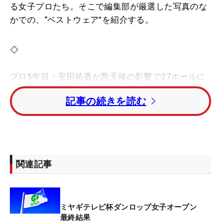
る女子プロたち。そこで編集部が厳選した写真のな
かでの、“ベストウェア”を紹介する。
◇
プロ5年目・安田祐香が悪天候の影響で27ホールに
短縮競技となった宮城決戦を制し、ツアー初優勝を
記事の続きを読む
挙げた。
昨年は2位が2回、今季は2位が1回と優勝まであと一
歩に迫っていた安田が念願のツアー初優勝をホステ
ス大会で飾った。初日から雨が降るなか、自己ベス
関連記事
トタイの「65」をマーク。単独首位でスタートした
最終日はインコース9ホールのみのプレーとなった
が、4バーディ・2ボギーで逃げ切った。安田は小学
ミヤギテレビ杯ダンロップ女子オープン
校3年生のころからジュニアゴルファーを養成する
最終結果