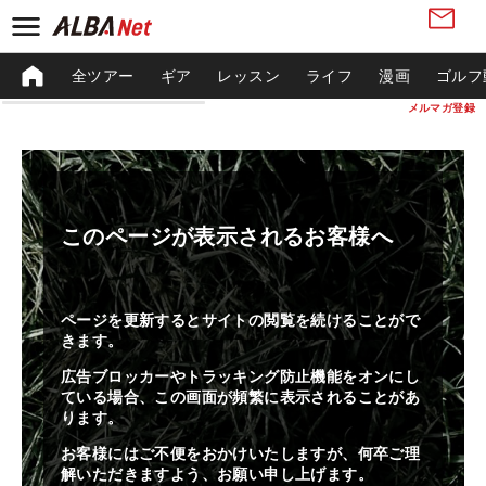
全ツアー
ギア
レッスン
ライフ
漫画
ゴルフ
メルマガ登録
このページが表示されるお客様へ
ページを更新するとサイトの閲覧を続けることがで
きます。
広告ブロッカーやトラッキング防止機能をオンにし
ている場合、この画面が頻繁に表示されることがあ
ります。
お客様にはご不便をおかけいたしますが、何卒ご理
解いただきますよう、お願い申し上げます。