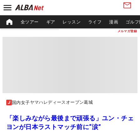
全ツアー
ギア
レッスン
ライフ
漫画
ゴルフ
メルマガ登録
ヤマハレディースオープン葛城
国内女子
「楽しみながら最後まで頑張る」ユン・チェ
ヨンが日本ラストマッチ前に“涙”