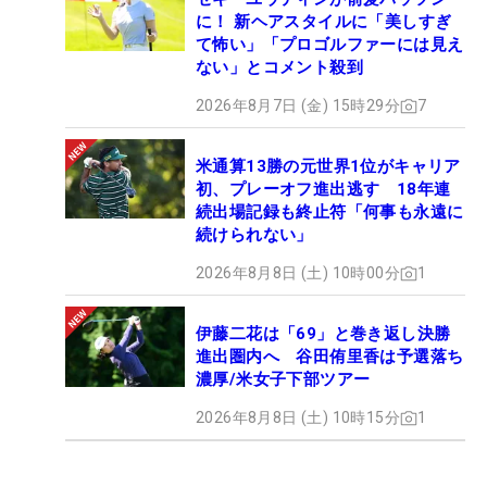
に！ 新ヘアスタイルに「美しすぎ
て怖い」「プロゴルファーには見え
ない」とコメント殺到
2026年8月7日 (金) 15時29分
7
米通算13勝の元世界1位がキャリア
初、プレーオフ進出逃す 18年連
続出場記録も終止符「何事も永遠に
続けられない」
2026年8月8日 (土) 10時00分
1
伊藤二花は「69」と巻き返し決勝
進出圏内へ 谷田侑里香は予選落ち
濃厚/米女子下部ツアー
2026年8月8日 (土) 10時15分
1