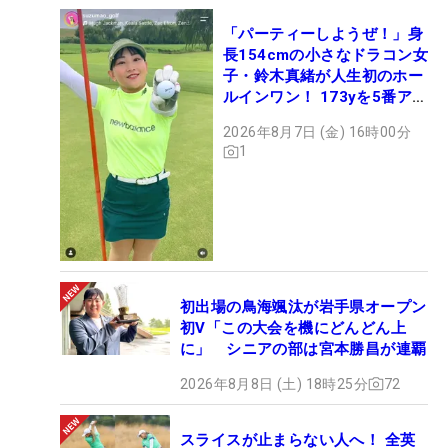
「パーティーしようぜ！」身
長154cmの小さなドラコン女
子・鈴木真緒が人生初のホー
ルインワン！ 173yを5番アイ
アンで会心のショット
2026年8月7日 (金) 16時00分
1
初出場の鳥海颯汰が岩手県オープン
初V「この大会を機にどんどん上
に」 シニアの部は宮本勝昌が連覇
2026年8月8日 (土) 18時25分
72
スライスが止まらない人へ！ 全英