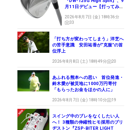
『DW-125G High Spin』、9
月11日デビュー【打ってみ
た】
2026年8月7日 (金) 18時36分
33
「打ち方が変わってしまう」洋芝へ
の苦手意識 安田祐香が“克服”の首
位浮上
2026年8月8日 (土) 18時49分
20
あふれる熊本への思い 首位発進・
鈴木愛が被災地に1000万円寄付
「もらったお金をほかの人に」
2026年8月7日 (金) 18時10分
19
スイング中のブレをなくしたい人
へ！ 3種類の伸縮性ヒモ採用のブリ
ヂストン『ZSP-BITER LIGHT