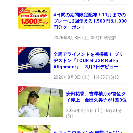
4日間の期間限定配布！11月までの
プレーに2回使える1,500円＆1,000
円分クーポン！
2026年8月8日 (土) 06時00分
2
全周アライメントを初搭載！ ブリ
ヂストン『TOUR B JGR Roll-in
Alignment』、8月7日デビュー
2026年8月8日 (土) 11時35分
13
安田祐香、吉澤柚月が首位タ
イ浮上 金田久美子が1差3位
2026年8月8日 (土) 16時21分
1
セキ・ユウティンが前髪パッツン