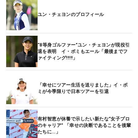
ミングでヤマハ契約となり、一緒に戦えるのは光栄
なことだと思っていました。日本を好きになってく
ユン・チェヨンのプロフィール
れて、ありがとうございました」と惜別のメッセー
ジを送った。
“8等身ゴルファー”ユン・チェヨンが現役引
退を表明 イ・ボミもエール「最後までフ
ァイティング!!!!!」
「幸せにツアー生活を送りました」イ・ボ
ミが今季限りで日本ツアーを引退
有村智恵が休養で示したい新たな“女子プロ
のキャリア” 「幸せの決断であることを後輩
たちに…」