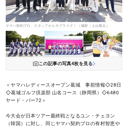
ヤマハ契約プロ、スタッフからサプライズ！ （撮影：上山敬太）
この記事の写真
4
枚を見る
＜ヤマハレディースオープン葛城 事前情報◇28日
◇葛城ゴルフ倶楽部 山名コース（静岡県）◇6480
ヤード・パー72＞
今大会が日本ツアー最終戦となるユン・チェヨン
（韓国）に対し、同じヤマハ契約プロの有村智恵や