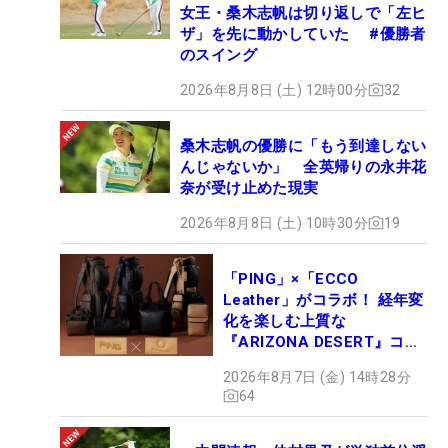
女王・桑木志帆は切り返しで「左ヒ
ザ」を先に動かしていた #優勝者
のスイング
2026年8月8日 (土) 12時00分
32
桑木志帆の優勝に「もう到達しない
んじゃないか」 全英帰りの永井花
奈が受け止めた現実
2026年8月8日 (土) 10時30分
19
「PING」×「ECCO
Leather」がコラボ！ 経年変
化を楽しむ上質な
『ARIZONA DESERT』コレ
クション、9月15日限定デビ
2026年8月7日 (金) 14時28分
ュー
64