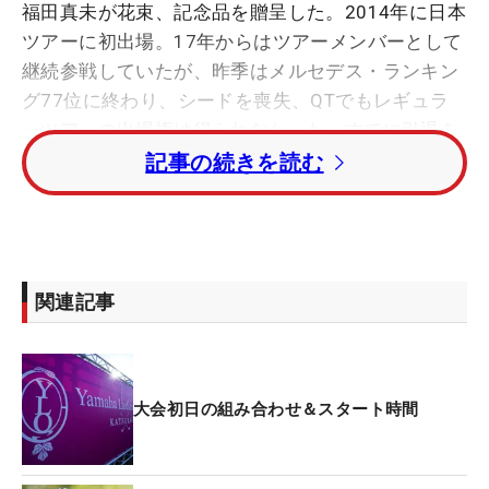
福田真未が花束、記念品を贈呈した。2014年に日本
ツアーに初出場。17年からはツアーメンバーとして
継続参戦していたが、昨季はメルセデス・ランキン
グ77位に終わり、シードを喪失、QTでもレギュラ
ーツアーの出場権は得られなかった。すでに引退を
決めており、今大会後、韓国ツアーで最後の試合に
記事の続きを読む
臨むという。
この日はヤマハ契約プロそろっての撮影会が行わ
れ、その席で「ヤマハレディースは日本で初めて出
関連記事
た大会であり、最後の大会にもなりました。楽しみ
ながら最後まで頑張ります」と涙声で挨拶した。
この時点で有村、福田も涙を浮かべていたが、撮影
大会初日の組み合わせ＆スタート時間
会後に行われた花束贈呈では、3人ともこらえ切れ
ずに涙を流した。有村は「私はチェヨンと同じタイ