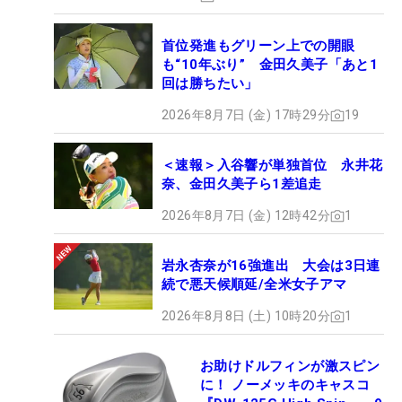
首位発進もグリーン上での開眼
も“10年ぶり” 金田久美子「あと1
回は勝ちたい」
2026年8月7日 (金) 17時29分
19
＜速報＞入谷響が単独首位 永井花
奈、金田久美子ら1差追走
2026年8月7日 (金) 12時42分
1
岩永杏奈が16強進出 大会は3日連
続で悪天候順延/全米女子アマ
2026年8月8日 (土) 10時20分
1
お助けドルフィンが激スピン
に！ ノーメッキのキャスコ