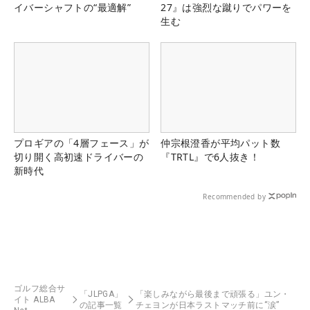
イバーシャフトの“最適解”
27』は強烈な蹴りでパワーを
生む
プロギアの「4層フェース」が
仲宗根澄香が平均パット数
切り開く高初速ドライバーの
『TRTL』で6人抜き！
新時代
Recommended by
ゴルフ総合サ
「JLPGA」
「楽しみながら最後まで頑張る」ユン・
イト ALBA
の記事一覧
チェヨンが日本ラストマッチ前に“涙”