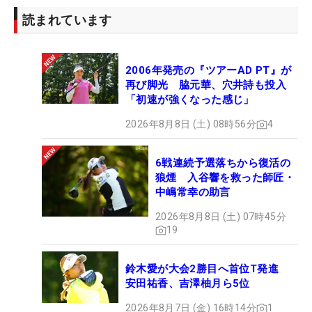
読まれています
2006年発売の『ツアーAD PT』が
再び脚光 脇元華、穴井詩も投入
「初速が強くなった感じ」
2026年8月8日 (土) 08時56分
4
6戦連続予選落ちから復活の
狼煙 入谷響を救った師匠・
中嶋常幸の助言
2026年8月8日 (土) 07時45分
19
鈴木愛が大会2勝目へ首位T発進
安田祐香、吉澤柚月ら5位
2026年8月7日 (金) 16時14分
1