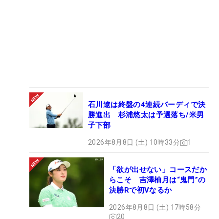
石川遼は終盤の4連続バーディで決
勝進出 杉浦悠太は予選落ち/米男
子下部
2026年8月8日 (土) 10時33分
1
「欲が出せない」コースだか
らこそ 吉澤柚月は“鬼門”の
決勝Rで初Vなるか
2026年8月8日 (土) 17時58分
20