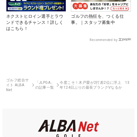
ネクストヒロイン選手とラウ
ゴルフの熱狂を、つくる仕
ンドできるチャンス！詳しく
事。｜スタッフ募集中
はこちら！
Recommended by
ゴルフ総合サ
「JLPGA」
今度こそ！木戸愛が2打差2位に浮上 13
イト ALBA
の記事一覧
年124日ぶりの最長ブランクVなるか
Net