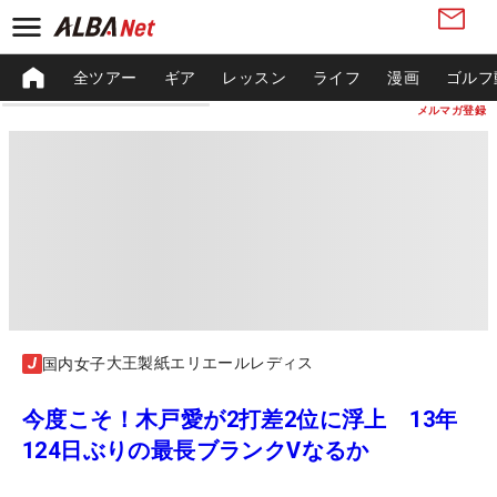
全ツアー
ギア
レッスン
ライフ
漫画
ゴルフ
メルマガ登録
大王製紙エリエールレディス
国内女子
今度こそ！木戸愛が2打差2位に浮上 13年
124日ぶりの最長ブランクVなるか