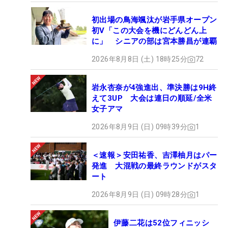
初出場の鳥海颯汰が岩手県オープン
初V「この大会を機にどんどん上
に」 シニアの部は宮本勝昌が連覇
2026年8月8日 (土) 18時25分
72
岩永杏奈が4強進出、準決勝は9H終
えて3UP 大会は連日の順延/全米
女子アマ
2026年8月9日 (日) 09時39分
1
＜速報＞安田祐香、吉澤柚月はパー
発進 大混戦の最終ラウンドがスタ
ート
2026年8月9日 (日) 09時28分
1
伊藤二花は52位フィニッシ