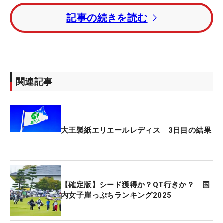
ー71となって以降、決勝ラウンドのスコアがオーバ
記事の続きを読む
ーパーとなったのは21年第3ラウンド（R）の
71.0172以来2度目で、昨年の第3Rの68.7593とは
別のコースような我慢比べの一日となった。
そのなかで、木戸愛が3バーディ・1ボギーの「69」
関連記事
と伸ばし、トータル9アンダーで4位から2位に順位
を上げてきた。「いいショットも、いいパットもあ
って、ラッキーもあった。トータルで良かったと思
います」。
大王製紙エリエールレディス 3日目の結果
16番でこの日唯一のボギー。ラッキーは直後の17番
パー5で訪れた。グリーンを狙ったピンまで218ヤー
ドの2打目はピンハイまでキャリーで飛び、グリー
【確定版】シード獲得か？QT行きか？ 国
ンを飛び出した。奥はOB。だが、ボールはイントレ
内女子崖っぷちランキング2025
と呼ばれるテレビカメラを乗せる組み立て式の足場
に当たって止まっていた。救済を受けてドロップゾ