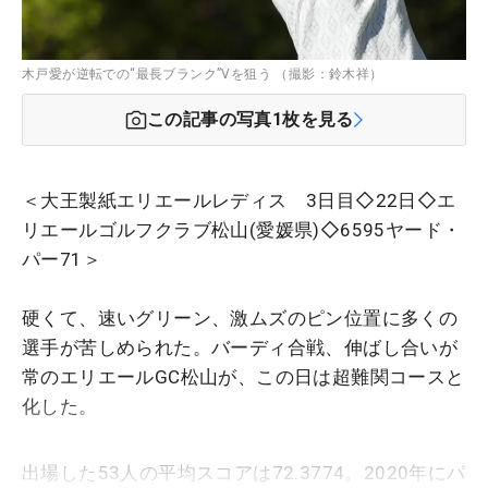
木戸愛が逆転での“最長ブランク”Vを狙う （撮影：鈴木祥）
この記事の写真
1
枚を見る
＜大王製紙エリエールレディス 3日目◇22日◇エ
リエールゴルフクラブ松山(愛媛県)◇6595ヤード・
パー71＞
硬くて、速いグリーン、激ムズのピン位置に多くの
選手が苦しめられた。バーディ合戦、伸ばし合いが
常のエリエールGC松山が、この日は超難関コースと
化した。
出場した53人の平均スコアは72.3774。2020年にパ