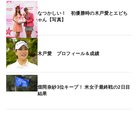
ーンからの3打目をピンそば1メートルに寄せて奪っ
なつかしい！ 初優勝時の木戸愛とエビち
た貴重なバーディ。35歳のベテランはにっこり笑っ
ゃん【写真】
た。
「2打目はかなり風がフォローで、ライは左足下が
り。いい球が打てたけど、ちょっと強くなっちゃい
木戸愛 プロフィール＆成績
ました。奥で止まってくれているかなと思ったら、
本当に止まっていました」
2019年にシードを手放した。そこから続く低迷を脱
畑岡奈紗3位キープ！ 米女子最終戦の2日目
出するために、2023年12月に意を決して尾崎将司
結果
のもとを訪ねた。押しかけの弟子入り。「来るのが
遅いんだよ」と笑って迎え入れてくれたジャンボの
「とにかく振れ」の教えを忠実に実践し、ここまで
やって来た。