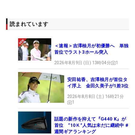
メルセデス・ランキングは42位。シード復活は確定
しているが、来週の今季最終戦「JLPGAツアー選手
権リコーカップ」に出場するには優勝しかない。ラ
読まれています
ストチャンスにかける最終日。勝てば13年124日ぶ
りの2勝目で、1988年のツアー制度施行前も含めて
＜速報＞吉澤柚月が初優勝へ 単独
最長ブランクVとなる。
首位でラスト3ホール突入
優勝争いのたびにセットとなるブランクV。今度こ
2026年8月9日 (日) 13時04分
1
そ、“食傷気味”のはずの話題にピリオドを打ち、最
終戦の舞台となる宮崎に乗り込む。（文・臼杵孝
安田祐香、吉澤柚月が首位タ
イ浮上 金田久美子が1差3位
志）
2026年8月8日 (土) 16時21分
1
話題の新作を抑えて『G440 K』が
首位 “10Ｋ”人気は未だに継続中 #
週間ギアランキング