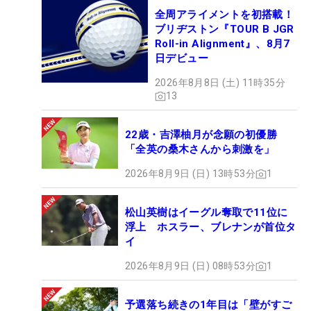
全周アライメントを初搭載！
ブリヂストン『TOUR B JGR
Roll-in Alignment』、8月7
日デビュー
2026年8月8日 (土) 11時35分
13
22歳・吉澤柚月が念願の初優勝
「全英の桑木さんから刺激を」
2026年8月9日 (日) 13時53分
1
松山英樹はイーグル奪取で11位に
浮上 ホスラー、ブレナンが首位タ
イ
2026年8月9日 (日) 08時53分
1
予選落ち続きの1年目は「壁がすご