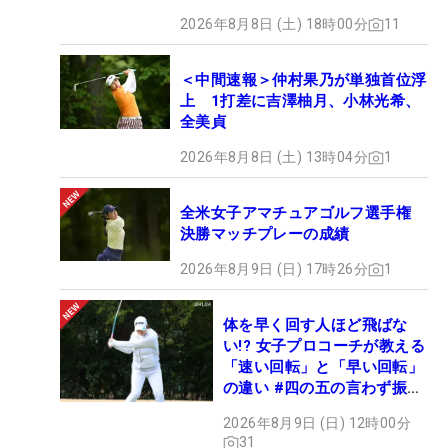
2026年8月8日 (土) 18時00分
11
＜中間速報＞仲村果乃が単独首位浮
上 1打差に吉澤柚月、小林光希、
全美貞
2026年8月8日 (土) 13時04分
1
全米女子アマチュアゴルフ選手権
決勝マッチプレーの成績
2026年8月9日 (日) 17時26分
1
体を早く回す人ほど飛ばな
い!? 女子プロコーチが教える
「速い回転」と「早い回転」
の違い #四の五の言わず振り
氣れ
2026年8月9日 (日) 12時00分
31