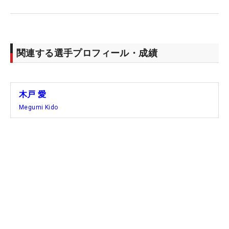
前日はひと回り以上年下の姉弟子、佐久間朱莉が年
間女王を決めた。「きょうの朝、おめでとうという
言葉を伝えました。本当にすごい。尊敬する気持ち
と、私自身もしっかり頑張っていきたいと思いまし
関連する選手プロフィール・成績
た」。この日のプレーは有言実行。粘り強くパーを
重ね、順位を上げた。
木戸 愛
12年「サマンサタバサレディース」での初優勝から
Megumi Kido
13年が経過した。2勝目のチャンスは何度もめぐっ
てきたが、どうしても届かない。首位で最終日を迎
えた7月の「JAL・資生堂レディス」はプレーオフで
永峰咲希に敗れた。
「今週は初日から自分のやることに集中できてい
る。最終日もやり抜くだけ。気負わずプレーした
い」