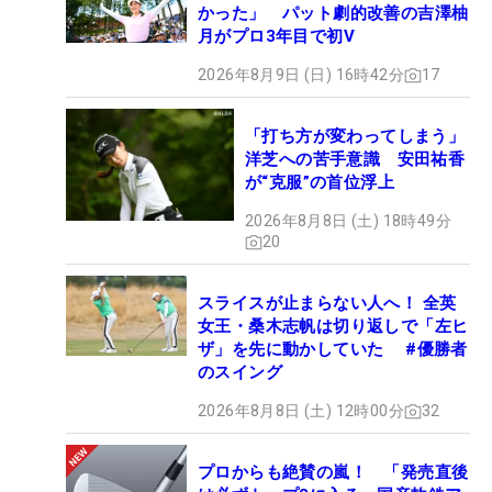
かった」 パット劇的改善の吉澤柚
月がプロ3年目で初V
2026年8月9日 (日) 16時42分
17
「打ち方が変わってしまう」
洋芝への苦手意識 安田祐香
が“克服”の首位浮上
2026年8月8日 (土) 18時49分
20
スライスが止まらない人へ！ 全英
女王・桑木志帆は切り返しで「左ヒ
ザ」を先に動かしていた #優勝者
のスイング
2026年8月8日 (土) 12時00分
32
プロからも絶賛の嵐！ 「発売直後