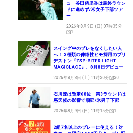
ュ 谷田侑里香は最終ラウン
ドに進めず/米女子下部ツア
ー
2026年8月9日 (日) 07時35分
1
スイング中のブレをなくしたい人
へ！ 3種類の伸縮性ヒモ採用のブリ
ヂストン『ZSP-BITER LIGHT
MAGICLACE』、8月8日デビュー
2026年8月8日 (土) 11時30分
30
石川遼は暫定68位 第3ラウンドは
悪天候の影響で順延/米男子下部
2026年8月9日 (日) 11時15分
1
2組7名以上のプレーに使える！対