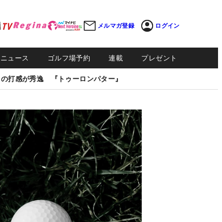
メルマガ登録
ログイン
Sニュース
ゴルフ場予約
連載
プレゼント
しの打感が秀逸 『トゥーロンパター』