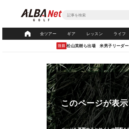
全ツアー
ギア
レッスン
ライフ
松山英樹ら出場 米男子リーダー
注目
このページが表示