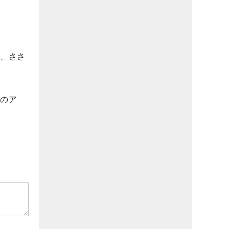
恋、ささ
帰のア