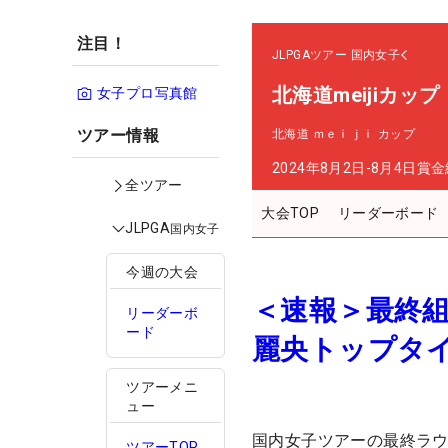
注目！
JLPGAツアー
国内女子
北海道meijiカップ
女子プロ写真館
ツアー情報
北海道 ｍｅｉｊｉ カップ
2024年8月2日-8月4日
賞金
全ツアー
大会TOP
リーダーボード
JLPGA
国内女子
今週の大会
＜速報＞最終
リーダーボ
ード
麗央トップタ
ツアーメニ
ュー
国内女子ツアーの最終ラ
ツアーTOP