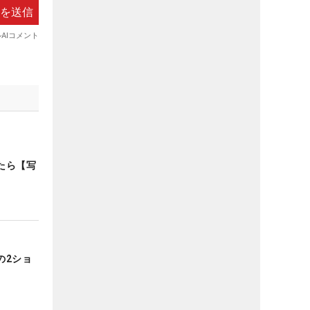
たら【写
の2ショ