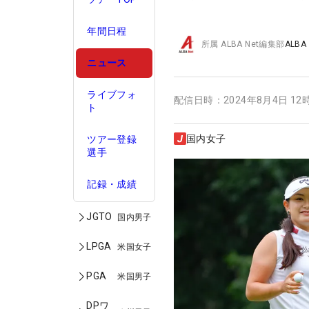
年間日程
所属
ALBA Net編集部
ALBA
ニュース
ライブフォ
配信日時：
2024年8月4日 12
ト
国内女子
ツアー登録
選手
記録・成績
JGTO
国内男子
LPGA
米国女子
PGA
米国男子
DPワ