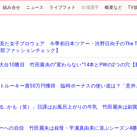
組み合せ
ニュース
ライブフォト
出場選手
概要など
TV
プで見た女子プロウェア 今季初日本ツアー・渋野日向子のThe Th
【編集部ファッションチェック】
台10勝目 竹田麗央の“変わらない”14本とPWの2つの穴【
ストルーキー賞50万円獲得 臨時ボーナスの使い道は？「意外
る…かも（笑）」日課はお風呂上がりの牛乳 竹田麗央は副
ーへの自信 竹田麗央は叔母・平瀬真由美に並ぶシーズン4