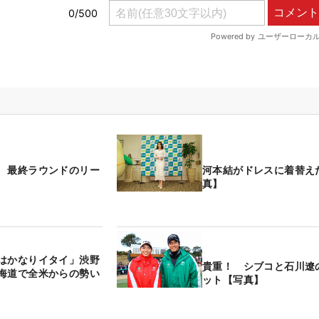
 最終ラウンドのリー
河本結がドレスに着替え
真】
はかなりイタイ」渋野
貴重！ シブコと石川遼
海道で全米からの勢い
ット【写真】