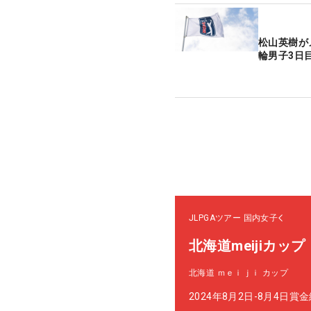
松山英樹が
輪男子3日
JLPGAツアー
国内女子
北海道meijiカップ
北海道 ｍｅｉｊｉ カップ
2024年8月2日-8月4日
賞金