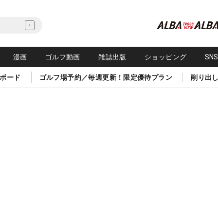
漫画
ゴルフ動画
雑誌出版
ショッピング
SN
ボード
ゴルフ場予約／毎週更新！限定優待プラン
削り出