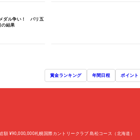
メダル争い！ パリ五
目の結果
賞金ランキング
年間日程
ポイント
総額
¥90,000,000
札幌国際カントリークラブ 島松コース（北海道）