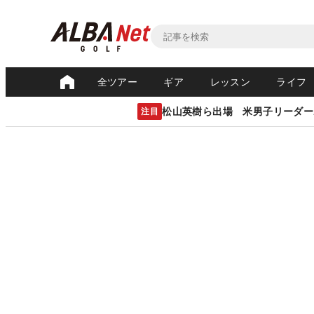
全ツアー
ギア
レッスン
ライフ
松山英樹ら出場 米男子リーダー
注目