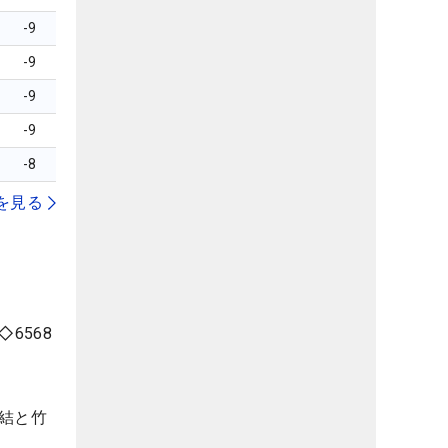
-9
-9
-9
-9
-8
を見る
6568
結と竹