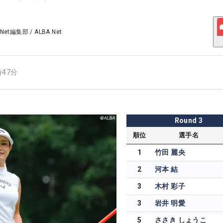
 Net編集部
/
ALBA Net
時47分
Round
3
順位
選手名
1
竹田 麗央
2
河本 結
3
木村 彩子
3
岩井 明愛
5
ささき しょうこ