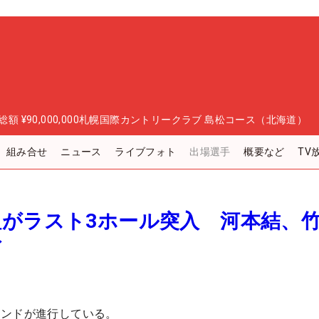
総額
¥90,000,000
札幌国際カントリークラブ 島松コース（北海道）
組み合せ
ニュース
ライブフォト
出場選手
概要など
TV
組がラスト3ホール突入 河本結、
イ
ウンドが進行している。