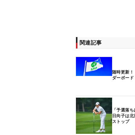
関連記事
随時更新！
ダーボード
「予選落ち
日向子は北
ストップ