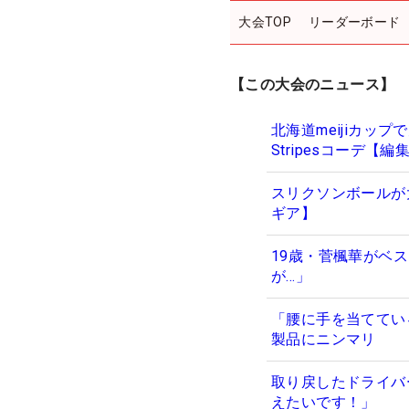
大会TOP
リーダーボード
【この大会のニュース】
北海道meijiカッ
Stripesコーデ
スリクソンボールが大
ギア】
19歳・菅楓華がベ
が…」
「腰に手を当ててい
製品にニンマリ
取り戻したドライバ
えたいです！」