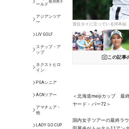
欧州男子
ールド
アジアンツア
ー
首位タイに立っている河本結 
LIV GOLF
ステップ・ア
ップ
この記事
ネクストヒロ
イン
PGAシニア
ACNツアー
＜北海道meijiカップ 
ヤード・パー72＞
アマチュア・
他
国内女子ツアーの最終ラウ
LADY GO CUP
田麗央がトータル11アン