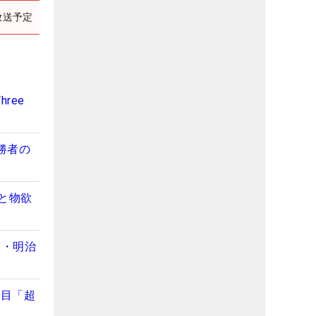
放送予定
ree
勝者の
と物欲
賞・明治
勝目「超