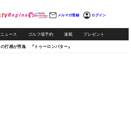
メルマガ登録
ログイン
Sニュース
ゴルフ場予約
連載
プレゼント
しの打感が秀逸 『トゥーロンパター』