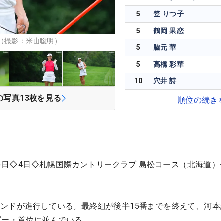
5
笠 りつ子
5
鶴岡 果恋
（撮影：米山聡明）
5
脇元 華
5
髙橋 彩華
10
穴井 詩
の写真
13
枚を見る
順位の続き
最終日◇4日◇札幌国際カントリークラブ 島松コース（北海道）◇
ンドが進行している。最終組が後半15番までを終えて、河本
ダー・首位に並んでいる。