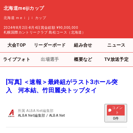
北海道meijiカップ
北海道 ｍｅｉｊｉ カップ
2024年8月2日-8月4日
賞金総額
¥90,000,000
札幌国際カントリークラブ 島松コース（北海道）
大会TOP
リーダーボード
組み合せ
ニュース
ライブフォト
出場選手
概要など
TV放送予定
[写真] ＜速報＞最終組がラスト3ホール突
入 河本結、竹田麗央トップタイ
コメン
所属
ALBA Net編集部
ト
ALBA Net編集部
/
ALBA Net
0
件