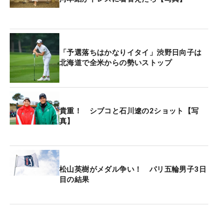
「予選落ちはかなりイタイ」渋野日向子は
北海道で全米からの勢いストップ
貴重！ シブコと石川遼の2ショット【写
真】
松山英樹がメダル争い！ パリ五輪男子3日
目の結果