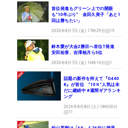
首位発進もグリーン上での開眼
も“10年ぶり” 金田久美子「あと1
回は勝ちたい」
2026年8月7日 (金) 17時29分
19
鈴木愛が大会2勝目へ首位T発進
安田祐香、吉澤柚月ら5位
2026年8月7日 (金) 16時14分
1
話題の新作を抑えて『G440
K』が首位 “10Ｋ”人気は未
だに継続中 #週間ギアランキ
ング
2026年8月8日 (土) 18時00分
11