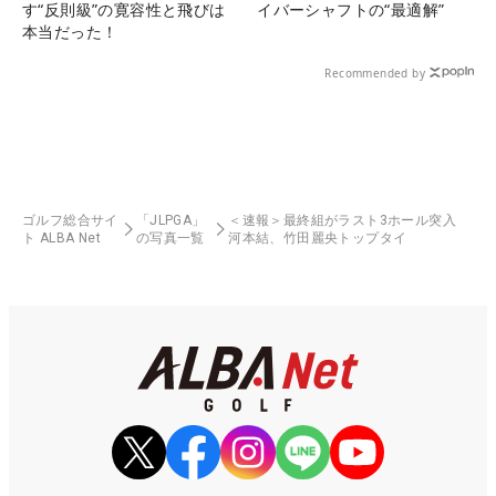
す“反則級”の寛容性と飛びは
イバーシャフトの“最適解”
本当だった！
Recommended by
ゴルフ総合サイ
「JLPGA」
＜速報＞最終組がラスト3ホール突入
ト ALBA Net
の写真一覧
河本結、竹田麗央トップタイ