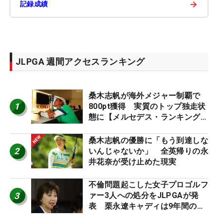
→
記録成績
JLPGA 週間アクセスランキング
桑木志帆が海外メジャー制覇で
1
800pt獲得 実質のトップ独走状
態に【メルセデス・ランキング番
外編】
桑木志帆の優勝に「もう到達しな
2
いんじゃないか」 全英帰りの永
井花奈が受け止めた現実
不倫問題起こした女子プロゴルフ
3
ァー3人への処分をJLPGAが発
表 栗永遼キャディは9年間の立
ち入り禁止