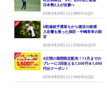
松山英樹は「69」も26位に後退
日本勢2人が決勝へ
2026年8月8日 (土) 08時41分
1
6戦連続予選落ちから復活の狼煙
入谷響を救った師匠・中嶋常幸の助
言
2026年8月8日 (土) 07時45分
19
4日間の期間限定配布！11月までの
プレーに2回使える1,500円＆1,000
円分クーポン！
2026年8月8日 (土) 06時00分
2