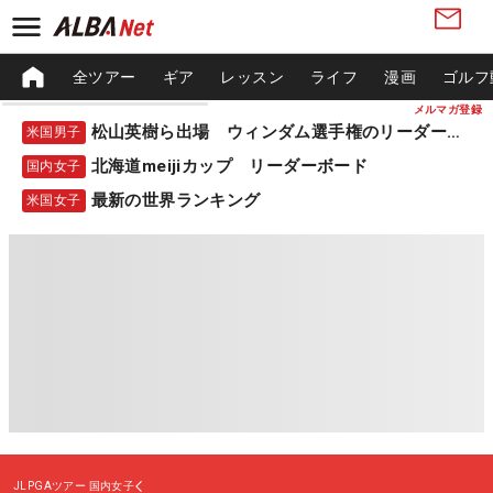
全ツアー
ギア
レッスン
ライフ
漫画
ゴルフ
メルマガ登録
松山英樹ら出場 ウィンダム選手権のリーダーボード
米国男子
北海道meijiカップ リーダーボード
国内女子
最新の世界ランキング
米国女子
JLPGAツアー
国内女子