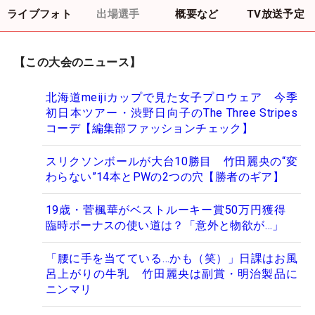
ライブフォト
出場選手
概要など
TV放送予定
【この大会のニュース】
北海道meijiカップで見た女子プロウェア 今季
初日本ツアー・渋野日向子のThe Three Stripes
コーデ【編集部ファッションチェック】
スリクソンボールが大台10勝目 竹田麗央の“変
わらない”14本とPWの2つの穴【勝者のギア】
19歳・菅楓華がベストルーキー賞50万円獲得
臨時ボーナスの使い道は？「意外と物欲が…」
「腰に手を当てている…かも（笑）」日課はお風
呂上がりの牛乳 竹田麗央は副賞・明治製品に
ニンマリ