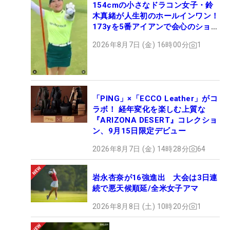
154cmの小さなドラコン女子・鈴
木真緒が人生初のホールインワン！
173yを5番アイアンで会心のショッ
ト
2026年8月7日 (金) 16時00分
1
「PING」×「ECCO Leather」がコ
ラボ！ 経年変化を楽しむ上質な
『ARIZONA DESERT』コレクショ
ン、9月15日限定デビュー
2026年8月7日 (金) 14時28分
64
岩永杏奈が16強進出 大会は3日連
続で悪天候順延/全米女子アマ
2026年8月8日 (土) 10時20分
1