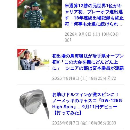
米通算13勝の元世界1位がキ
ャリア初、プレーオフ進出逃
す 18年連続出場記録も終止
符「何事も永遠に続けられな
い」
2026年8月8日 (土) 10時00分
1
初出場の鳥海颯汰が岩手県オープン
初V「この大会を機にどんどん上
に」 シニアの部は宮本勝昌が連覇
2026年8月8日 (土) 18時25分
72
お助けドルフィンが激スピンに！
ノーメッキのキャスコ『DW-125G
High Spin』、9月11日デビュー
【打ってみた】
2026年8月7日 (金) 18時36分
33