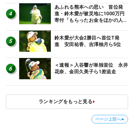
あふれる熊本への思い 首位発
4
進・鈴木愛が被災地に1000万円
寄付「もらったお金をほかの人
に」
鈴木愛が大会2勝目へ首位T発
5
進 安田祐香、吉澤柚月ら5位
＜速報＞入谷響が単独首位 永井
6
花奈、金田久美子ら1差追走
ランキングをもっと見る
ページ上部へ