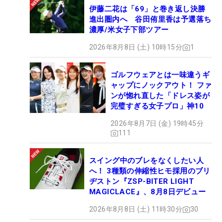
伊藤二花は「69」と巻き返し決勝
進出圏内へ 谷田侑里香は予選落ち
濃厚/米女子下部ツアー
2026年8月8日 (土) 10時15分
1
ゴルフウェアとは一味違うギ
ャップにノックアウト！ ファ
ンが惚れ直した「ドレス姿が
完璧すぎる女子プロ」神10
2026年8月7日 (金) 19時45分
111
スイング中のブレをなくしたい人
へ！ 3種類の伸縮性ヒモ採用のブリ
ヂストン『ZSP-BITER LIGHT
MAGICLACE』、8月8日デビュー
2026年8月8日 (土) 11時30分
30