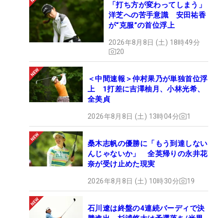
「打ち方が変わってしまう」
洋芝への苦手意識 安田祐香
が“克服”の首位浮上
2026年8月8日 (土) 18時49分
20
＜中間速報＞仲村果乃が単独首位浮
上 1打差に吉澤柚月、小林光希、
全美貞
2026年8月8日 (土) 13時04分
1
桑木志帆の優勝に「もう到達しない
んじゃないか」 全英帰りの永井花
奈が受け止めた現実
2026年8月8日 (土) 10時30分
19
石川遼は終盤の4連続バーディで決