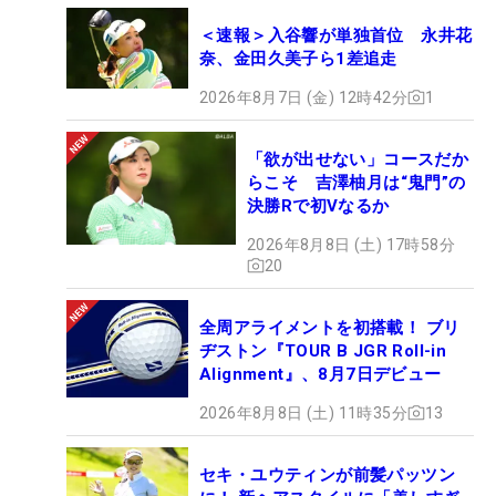
＜速報＞入谷響が単独首位 永井花
奈、金田久美子ら1差追走
2026年8月7日 (金) 12時42分
1
「欲が出せない」コースだか
らこそ 吉澤柚月は“鬼門”の
決勝Rで初Vなるか
2026年8月8日 (土) 17時58分
20
全周アライメントを初搭載！ ブリ
ヂストン『TOUR B JGR Roll-in
Alignment』、8月7日デビュー
2026年8月8日 (土) 11時35分
13
セキ・ユウティンが前髪パッツン