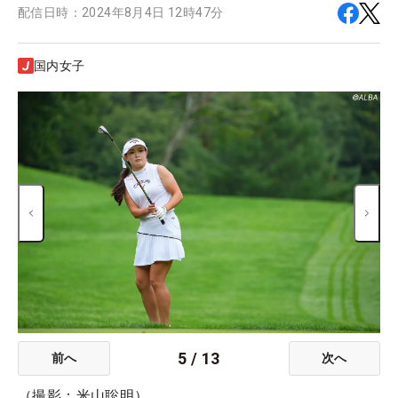
配信日時：
2024年8月4日 12時47分
国内女子
5
/
13
前へ
次へ
（撮影：米山聡明）