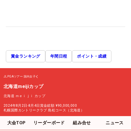
賞金ランキング
年間日程
ポイント・成績
JLPGAツアー
国内女子
北海道meijiカップ
北海道 ｍｅｉｊｉ カップ
2024年8月2日-8月4日
賞金総額
¥90,000,000
札幌国際カントリークラブ 島松コース（北海道）
大会TOP
リーダーボード
組み合せ
ニュース