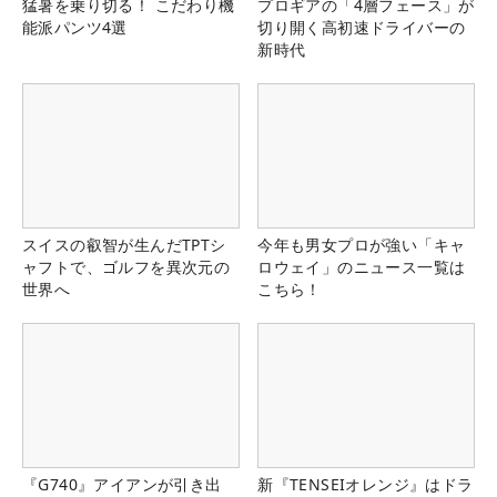
猛暑を乗り切る！ こだわり機
プロギアの「4層フェース」が
能派パンツ4選
切り開く高初速ドライバーの
新時代
スイスの叡智が生んだTPTシ
今年も男女プロが強い「キャ
ャフトで、ゴルフを異次元の
ロウェイ」のニュース一覧は
世界へ
こちら！
『G740』アイアンが引き出
新『TENSEIオレンジ』はドラ