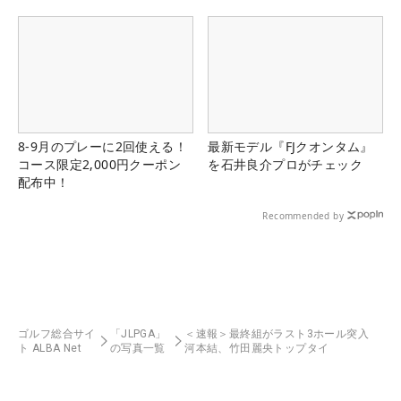
8-9月のプレーに2回使える！
最新モデル『FJクオンタム』
コース限定2,000円クーポン
を石井良介プロがチェック
配布中！
Recommended by
ゴルフ総合サイ
「JLPGA」
＜速報＞最終組がラスト3ホール突入
ト ALBA Net
の写真一覧
河本結、竹田麗央トップタイ