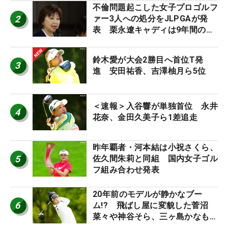
不倫問題起こした女子プロゴルフ
2
ァー3人への処分をJLPGAが発
表 栗永遼キャディは9年間の立
ち入り禁止
鈴木愛が大会2勝目へ首位T発
3
進 安田祐香、吉澤柚月ら5位
＜速報＞入谷響が単独首位 永井
4
花奈、金田久美子ら1差追走
昨年覇者・河本結は小祝さくら、
5
佐久間朱莉と同組 国内女子ゴル
フ組み合わせ発表
20年前のモデルが静かなブー
6
ム!? 飛ばし屋に変貌した菅沼
菜々や神谷そら、三ヶ島かなも使
う“名器”が人気な理由【ツアープ