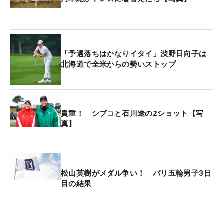
「予選落ちはかなりイタイ」渋野日向子は
北海道で全米からの勢いストップ
貴重！ シブコと石川遼の2ショット【写
真】
松山英樹がメダル争い！ パリ五輪男子3日
目の結果