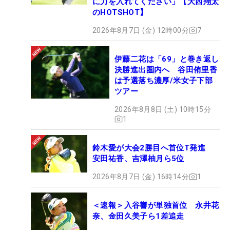
に力を入れてください」【大西翔太
のHOTSHOT】
2026年8月7日 (金) 12時00分
7
伊藤二花は「69」と巻き返し
決勝進出圏内へ 谷田侑里香
は予選落ち濃厚/米女子下部
ツアー
2026年8月8日 (土) 10時15分
1
鈴木愛が大会2勝目へ首位T発進
安田祐香、吉澤柚月ら5位
2026年8月7日 (金) 16時14分
1
＜速報＞入谷響が単独首位 永井花
奈、金田久美子ら1差追走