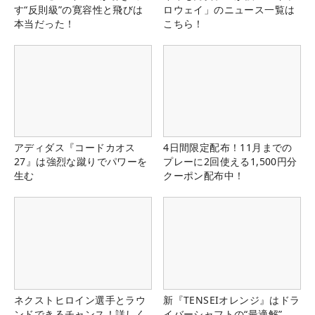
す“反則級”の寛容性と飛びは
ロウェイ」のニュース一覧は
本当だった！
こちら！
アディダス『コードカオス
4日間限定配布！11月までの
27』は強烈な蹴りでパワーを
プレーに2回使える1,500円分
生む
クーポン配布中！
ネクストヒロイン選手とラウ
新『TENSEIオレンジ』はドラ
ンドできるチャンス！詳しく
イバーシャフトの“最適解”