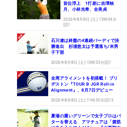
首位浮上 1打差に吉澤柚
月、小林光希、全美貞
2026年8月8日 (土) 13時04分
1
石川遼は終盤の4連続バーディで決
勝進出 杉浦悠太は予選落ち/米男
子下部
2026年8月8日 (土) 10時33分
1
全周アライメントを初搭載！ ブリ
ヂストン『TOUR B JGR Roll-in
Alignment』、8月7日デビュー
2026年8月8日 (土) 11時35分
13
夏場の重いグリーンで女子プロはパ
ターを替える アマチュアは「腹筋