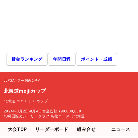
賞金ランキング
年間日程
ポイント・成績
JLPGAツアー
国内女子
北海道meijiカップ
北海道 ｍｅｉｊｉ カップ
2024年8月2日-8月4日
賞金総額
¥90,000,000
札幌国際カントリークラブ 島松コース（北海道）
大会TOP
リーダーボード
組み合せ
ニュース