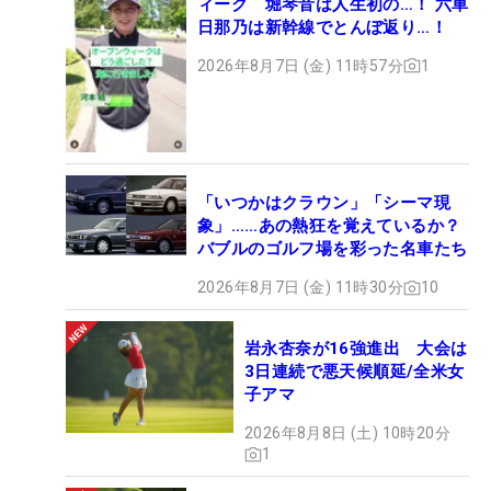
ィーク 堀琴音は人生初の…！ 六車
日那乃は新幹線でとんぼ返り…！
2026年8月7日 (金) 11時57分
1
「いつかはクラウン」「シーマ現
象」……あの熱狂を覚えているか？
バブルのゴルフ場を彩った名車たち
2026年8月7日 (金) 11時30分
10
岩永杏奈が16強進出 大会は
3日連続で悪天候順延/全米女
子アマ
2026年8月8日 (土) 10時20分
1