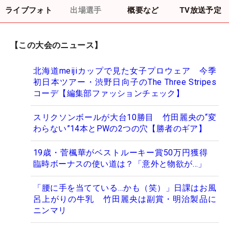
ライブフォト
出場選手
概要など
TV放送予定
【この大会のニュース】
北海道meijiカップで見た女子プロウェア 今季
初日本ツアー・渋野日向子のThe Three Stripes
コーデ【編集部ファッションチェック】
スリクソンボールが大台10勝目 竹田麗央の“変
わらない”14本とPWの2つの穴【勝者のギア】
19歳・菅楓華がベストルーキー賞50万円獲得
臨時ボーナスの使い道は？「意外と物欲が…」
「腰に手を当てている…かも（笑）」日課はお風
呂上がりの牛乳 竹田麗央は副賞・明治製品に
ニンマリ