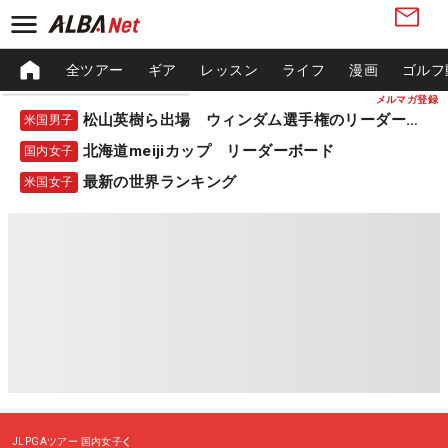
全ツアー
ギア
レッスン
ライフ
漫画
ゴルフ
メルマガ登録
松山英樹ら出場 ウィンダム選手権のリーダーボード
米国男子
北海道meijiカップ リーダーボード
国内女子
最新の世界ランキング
米国女子
JLPGAツアー
国内女子