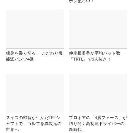
ポン配布中！
猛暑を乗り切る！ こだわり機
仲宗根澄香が平均パット数
能派パンツ4選
『TRTL』で6人抜き！
スイスの叡智が生んだTPTシ
プロギアの「4層フェース」が
ャフトで、ゴルフを異次元の
切り開く高初速ドライバーの
世界へ
新時代