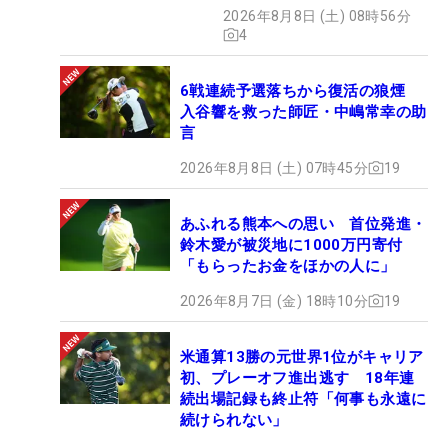
2026年8月8日 (土) 08時56分
4
6戦連続予選落ちから復活の狼煙
入谷響を救った師匠・中嶋常幸の助
言
2026年8月8日 (土) 07時45分
19
あふれる熊本への思い 首位発進・
鈴木愛が被災地に1000万円寄付
「もらったお金をほかの人に」
2026年8月7日 (金) 18時10分
19
米通算13勝の元世界1位がキャリア
初、プレーオフ進出逃す 18年連
続出場記録も終止符「何事も永遠に
続けられない」