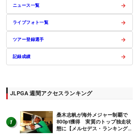
→
ニュース一覧
→
ライブフォト一覧
→
ツアー登録選手
→
記録成績
JLPGA 週間アクセスランキング
桑木志帆が海外メジャー制覇で
1
800pt獲得 実質のトップ独走状
態に【メルセデス・ランキング番
外編】