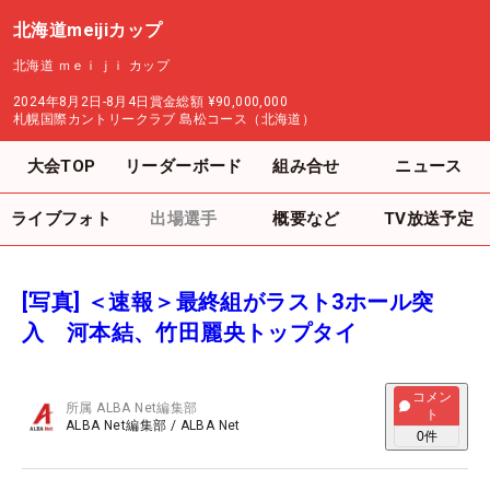
北海道meijiカップ
北海道 ｍｅｉｊｉ カップ
2024年8月2日-8月4日
賞金総額
¥90,000,000
札幌国際カントリークラブ 島松コース（北海道）
大会TOP
リーダーボード
組み合せ
ニュース
ライブフォト
出場選手
概要など
TV放送予定
[写真] ＜速報＞最終組がラスト3ホール突
入 河本結、竹田麗央トップタイ
コメン
所属
ALBA Net編集部
ト
ALBA Net編集部
/
ALBA Net
0
件