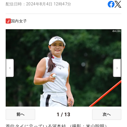
配信日時：
2024年8月4日 12時47分
国内女子
1
/
13
前へ
次へ
首位タイに立っている河本結 （撮影：米山聡明）