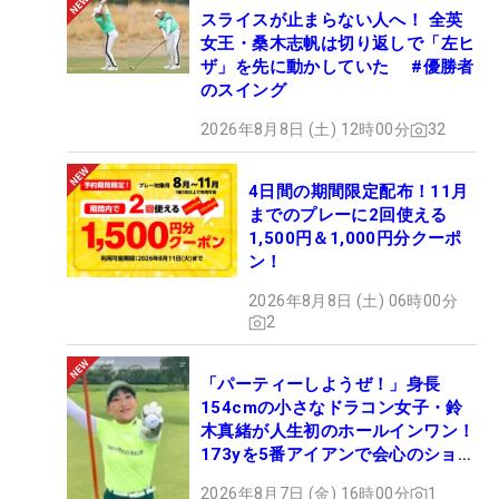
スライスが止まらない人へ！ 全英
女王・桑木志帆は切り返しで「左ヒ
ザ」を先に動かしていた #優勝者
のスイング
2026年8月8日 (土) 12時00分
32
4日間の期間限定配布！11月
までのプレーに2回使える
1,500円＆1,000円分クーポ
ン！
2026年8月8日 (土) 06時00分
2
「パーティーしようぜ！」身長
154cmの小さなドラコン女子・鈴
木真緒が人生初のホールインワン！
173yを5番アイアンで会心のショッ
ト
2026年8月7日 (金) 16時00分
1