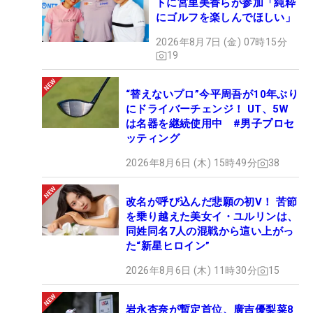
トに宮里美香らが参加「純粋
にゴルフを楽しんでほしい」
2026年8月7日 (金) 07時15分
19
“替えないプロ”今平周吾が10年ぶり
にドライバーチェンジ！ UT、5W
は名器を継続使用中 #男子プロセ
ッティング
2026年8月6日 (木) 15時49分
38
改名が呼び込んだ悲願の初V！ 苦節
を乗り越えた美女イ・ユルリンは、
同姓同名7人の混戦から這い上がっ
た“新星ヒロイン”
2026年8月6日 (木) 11時30分
15
岩永杏奈が暫定首位、廣吉優梨菜8