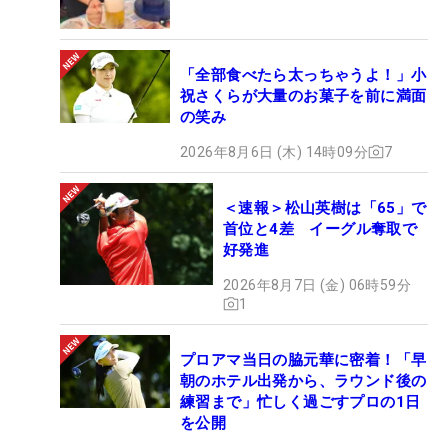
「全部食べたら太っちゃうよ！」小
祝さくらが大量のお菓子を前に満面
の笑み
2026年8月6日 (木) 14時09分
7
＜速報＞松山英樹は「65」で
首位と4差 イーグル奪取で
好発進
2026年8月7日 (金) 06時59分
1
プロアマ当日の脇元華に密着！「早
朝のホテル出発から、ラウンド後の
練習まで」忙しく過ごすプロの1日
を公開