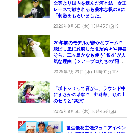
全英より国内を選んだ河本結 女王
レースで離されるも桑木志帆のVに
「刺激をもらいました」
2026年8月6日 (木) 15時45分
19
20年前のモデルが静かなブーム!?
飛ばし屋に変貌した菅沼菜々や神谷
そら、三ヶ島かなも使う“名器”が人
気な理由【ツアープロたちの“飛ば
しギア”】
2026年7月29日 (水) 14時02分
5
「ボトッ！って音が…」ラウンド中
にまさかの珍客!? 都玲華、頭の上
のセミと“共演”
2026年8月6日 (木) 16時45分
3
笹生優花主催ジュニアイベン