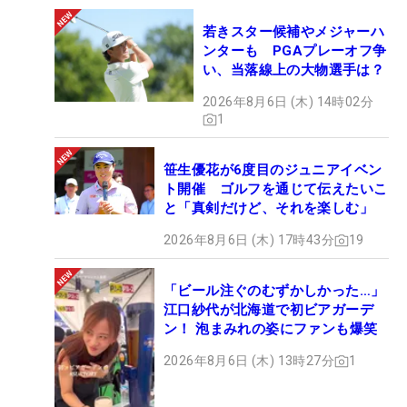
若きスター候補やメジャーハ
ンターも PGAプレーオフ争
い、当落線上の大物選手は？
2026年8月6日 (木) 14時02分
1
笹生優花が6度目のジュニアイベン
ト開催 ゴルフを通じて伝えたいこ
と「真剣だけど、それを楽しむ」
2026年8月6日 (木) 17時43分
19
「ビール注ぐのむずかしかった…」
江口紗代が北海道で初ビアガーデ
ン！ 泡まみれの姿にファンも爆笑
2026年8月6日 (木) 13時27分
1