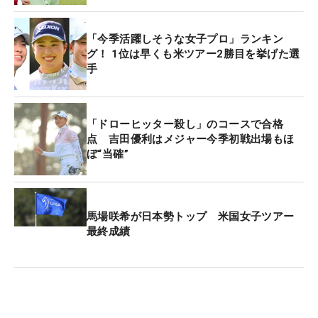
「今季活躍しそうな女子プロ」ランキン
グ！ 1位は早くも米ツアー2勝目を挙げた選
手
「ドローヒッター殺し」のコースで合格
点 吉田優利はメジャー今季初戦出場もほ
ぼ“当確”
馬場咲希が日本勢トップ 米国女子ツアー
最終成績