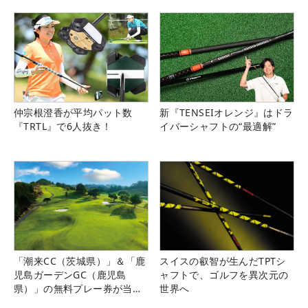
仲宗根澄香が平均パット数
新『TENSEIオレンジ』はドラ
『TRTL』で6人抜き！
イバーシャフトの“最適解”
「潮来CC（茨城県）」＆「鹿
スイスの叡智が生んだTPTシ
児島ガーデンGC（鹿児島
ャフトで、ゴルフを異次元の
県）」の無料プレー券が当た
世界へ
る！！