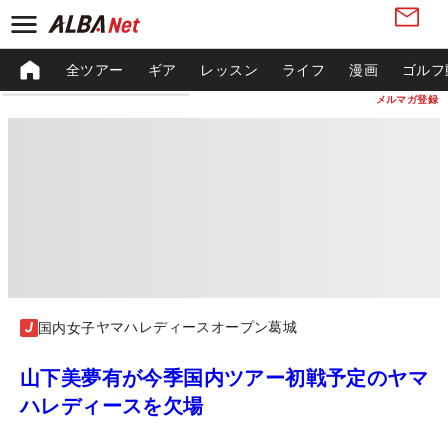
全ツアー
ギア
レッスン
ライフ
漫画
ゴルフ
メルマガ登録
ヤマハレディースオープン葛城
国内女子
山下美夢有が今季国内ツアー初戦予定のヤマ
ハレディースを欠場