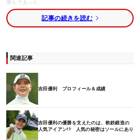
落ちであった。
記事の続きを読む
今大会は120名が出場し、米ツアー組から吉田優利
が参戦する。国内ツアー第2戦の「Vポイント
×SMBCレディス」で9打差をつけて圧勝。先週の
「フォード選手権」を33位で終え、再び国内での戦
いとなる。
関連記事
また、有村智恵が2023年4月の「KKT杯バンテリン
レディス」以来のツアー復帰戦を迎える。
吉田優利 プロフィール＆成績
吉田優利の優勝を支えたのは、軟鉄鍛造の
人気アイアン!? 人気の秘密はソールにあり