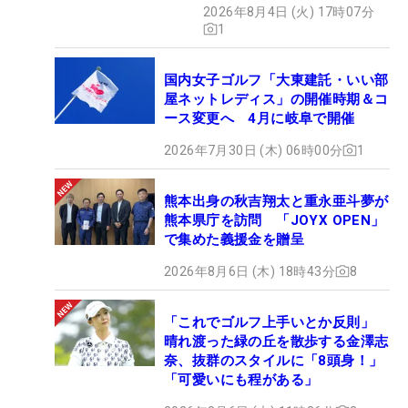
2026年8月4日 (火) 17時07分
1
国内女子ゴルフ「大東建託・いい部
屋ネットレディス」の開催時期＆コ
ース変更へ 4月に岐阜で開催
2026年7月30日 (木) 06時00分
1
熊本出身の秋吉翔太と重永亜斗夢が
熊本県庁を訪問 「JOYX OPEN」
で集めた義援金を贈呈
2026年8月6日 (木) 18時43分
8
「これでゴルフ上手いとか反則」
晴れ渡った緑の丘を散歩する金澤志
奈、抜群のスタイルに「8頭身！」
「可愛いにも程がある」