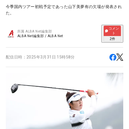
今季国内ツアー初戦予定であった山下美夢有の欠場が発表され
た。
コメン
所属
ALBA Net編集部
ト
ALBA Net編集部
/
ALBA Net
2
件
配信日時：
2025年3月31日 15時58分