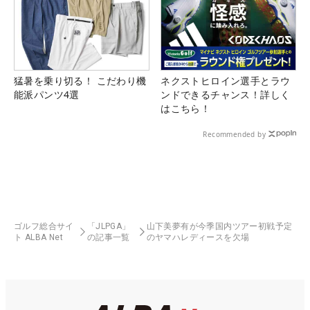
猛暑を乗り切る！ こだわり機
ネクストヒロイン選手とラウ
能派パンツ4選
ンドできるチャンス！詳しく
はこちら！
Recommended by
ゴルフ総合サイ
「JLPGA」
山下美夢有が今季国内ツアー初戦予定
ト ALBA Net
の記事一覧
のヤマハレディースを欠場