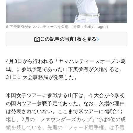
山下美夢有がヤマハレディースを欠場 （撮影：GettyImages）
この記事の写真
1
枚を見る
4月3日から行われる「ヤマハレディースオープン葛
城」に参戦予定であった山下美夢有が欠場すると、
31日に大会事務局が発表した。
米国女子ツアーに参戦する山下は、今大会が今季初
の国内ツアー参戦予定であった。なお、欠場の理由
は発表されていない。ここまで米ツアーに4試合出
場し、2月の「ファウンダーズカップ」では4位の成
績を残している。先週の「フォード選手権」は予選