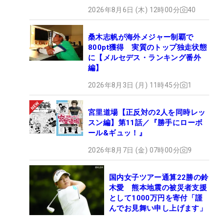
2026年8月6日 (木) 12時00分
40
桑木志帆が海外メジャー制覇で
800pt獲得 実質のトップ独走状態
に【メルセデス・ランキング番外
編】
2026年8月3日 (月) 11時45分
1
宮里道場【正反対の2人を同時レッ
スン編】第11話／『勝手にローボ
ール&ギュッ！』
2026年8月7日 (金) 07時00分
9
国内女子ツアー通算22勝の鈴
木愛 熊本地震の被災者支援
として1000万円を寄付「謹
んでお見舞い申し上げます」