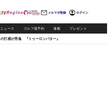
メルマガ登録
ログイン
Sニュース
ゴルフ場予約
連載
プレゼント
しの打感が秀逸 『トゥーロンパター』