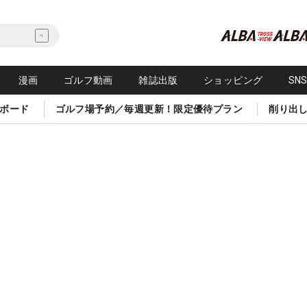
漫画
ゴルフ動画
雑誌出版
ショッピング
SN
ボード
ゴルフ場予約／毎週更新！限定優待プラン
削り出