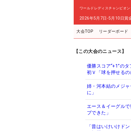
ワールドレディスチャンピオン
2026年5月7日-5月10日
賞
大会TOP
リーダーボード
【この大会のニュース】
優勝スコア“+1”の
初Ｖ「球を押せるの
姉・河本結のメジャ
に」
エース＆イーグルで
プできた」
「昔はいけいけドン