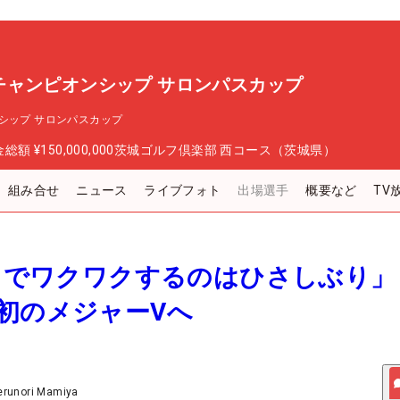
チャンピオンシップ サロンパスカップ
シップ サロンパスカップ
金総額
¥150,000,000
茨城ゴルフ倶楽部 西コース（茨城県）
組み合せ
ニュース
ライブフォト
出場選手
概要など
TV
こまでワクワクするのはひさしぶり」
初のメジャーVへ
erunori Mamiya