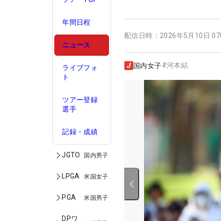
年間日程
配信日時：
2026年5月10日 0
ニュース
#
河本結
国内女子
ライブフォ
ト
ツアー登録
選手
記録・成績
JGTO
国内男子
LPGA
米国女子
PGA
米国男子
DPワ