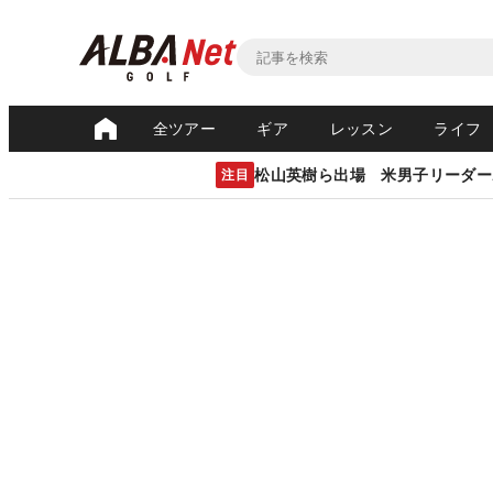
全ツアー
ギア
レッスン
ライフ
松山英樹ら出場 米男子リーダー
注目