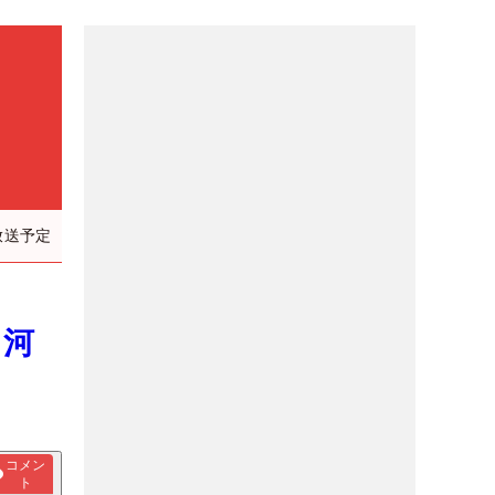
放送予定
 河
コメン
ト