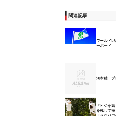
関連記事
ワールドL
ーボード
河本結 プ
『ヒジを高
を残して振
ようなパワ