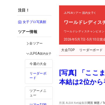
注目！
JLPGAツアー
国内女子
ワールドレディス
女子プロ写真館
ツアー情報
ワールドレディスチャンピオン
2026年5月7日-5月10日
賞
全ツアー
大会TOP
リーダーボード
JLPGA
国内女子
今週の大会
[写真] 「こ
リーダーボ
ード
本結は2位から
ツアーメニ
ュー
所属
ALBA Net編集部
間宮 輝憲
/
T
ツアーTOP