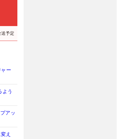
放送予定
ジャー
るよう
ンプアッ
に変え