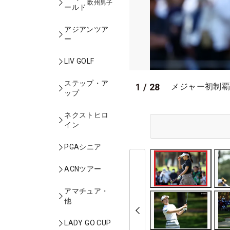
欧州男子
ールド
アジアンツア
ー
LIV GOLF
ステップ・ア
1
/
28
メジャー初制覇
ップ
ネクストヒロ
イン
PGAシニア
ACNツアー
アマチュア・
他
LADY GO CUP