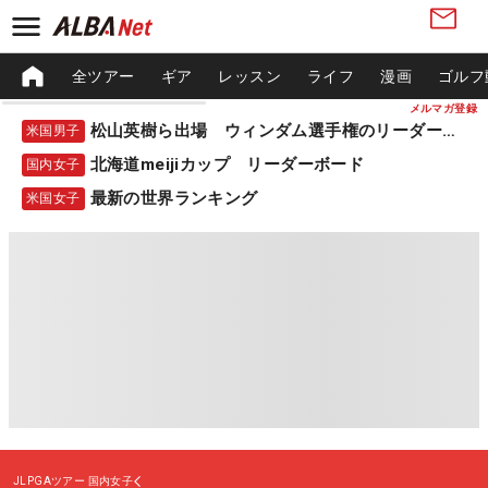
全ツアー
ギア
レッスン
ライフ
漫画
ゴルフ
メルマガ登録
松山英樹ら出場 ウィンダム選手権のリーダーボード
米国男子
北海道meijiカップ リーダーボード
国内女子
最新の世界ランキング
米国女子
JLPGAツアー
国内女子