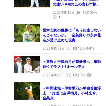
の違い #四の五の言わず振り
氣れ
2026年8月9日 (日) 12時00分
31
桑木志帆の優勝に「もう到達しない
んじゃないか」 全英帰りの永井花
奈が受け止めた現実
2026年8月8日 (土) 10時30分
19
＜速報＞吉澤柚月が初優勝へ 単独
首位でラスト3ホール突入
2026年8月9日 (日) 13時04分
1
＜中間速報＞仲村果乃が単独首位浮
上 1打差に吉澤柚月、小林光希、
全美貞