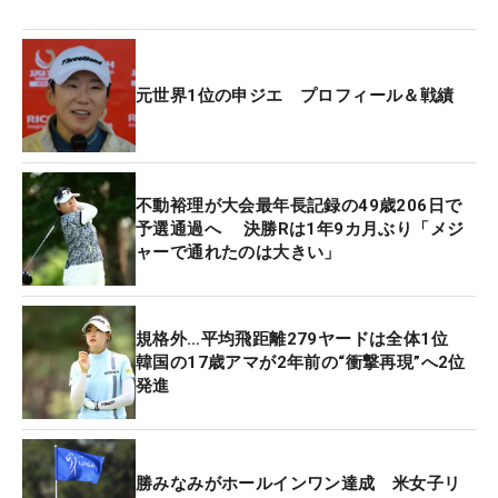
元世界1位の申ジエ プロフィール＆戦績
不動裕理が大会最年長記録の49歳206日で
予選通過へ 決勝Rは1年9カ月ぶり「メジ
ャーで通れたのは大きい」
規格外…平均飛距離279ヤードは全体1位
韓国の17歳アマが2年前の“衝撃再現”へ2位
発進
勝みなみがホールインワン達成 米女子リ