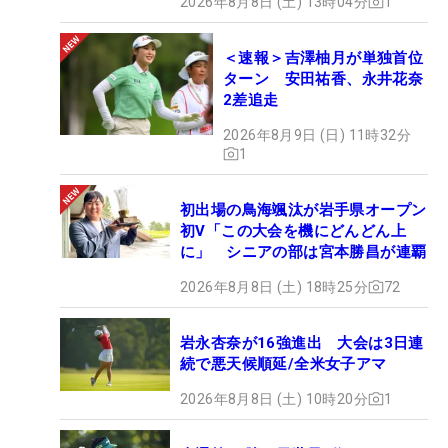
2026年8月8日 (土) 13時04分
1
＜速報＞吉澤柚月が単独首位
ターン 安田祐香、永井花奈
2差追走
2026年8月9日 (日) 11時32分
1
初出場の鳥海颯汰が岩手県オープン
初V「この大会を機にどんどん上
に」 シニアの部は宮本勝昌が連覇
2026年8月8日 (土) 18時25分
72
岩永杏奈が16強進出 大会は3日連
続で悪天候順延/全米女子アマ
2026年8月8日 (土) 10時20分
1