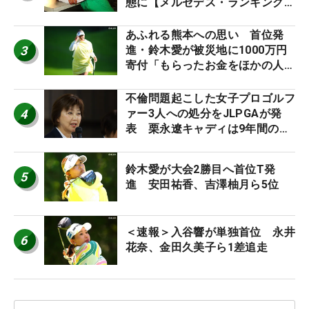
態に【メルセデス・ランキング番
外編】
あふれる熊本への思い 首位発
3
進・鈴木愛が被災地に1000万円
寄付「もらったお金をほかの人
に」
不倫問題起こした女子プロゴルフ
4
ァー3人への処分をJLPGAが発
表 栗永遼キャディは9年間の立
ち入り禁止
鈴木愛が大会2勝目へ首位T発
5
進 安田祐香、吉澤柚月ら5位
＜速報＞入谷響が単独首位 永井
6
花奈、金田久美子ら1差追走