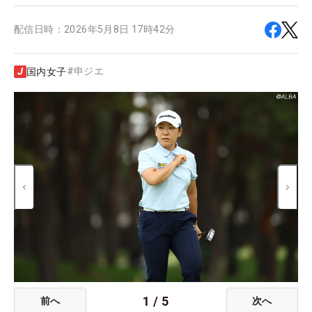
配信日時：
2026年5月8日 17時42分
#
申ジエ
国内女子
1
/
5
前へ
次へ