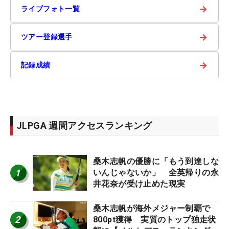
→
ライブフォト一覧
→
ツアー登録選手
→
記録成績
JLPGA 週間アクセスランキング
桑木志帆の優勝に「もう到達しな
1
いんじゃないか」 全英帰りの永
井花奈が受け止めた現実
桑木志帆が海外メジャー制覇で
2
800pt獲得 実質のトップ独走状