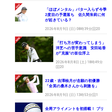
「ほぼメンタル」パター入らず今季
2度目の予選落ち 佐久間朱莉に何
が起きている？
2026年8月9日 (日) 08時39分
20
「打ち方が変わってしまう」
洋芝への苦手意識 安田祐香
が“克服”の首位浮上
2026年8月8日 (土) 18時49分
20
22歳・吉澤柚月が念願の初優勝
「全英の桑木さんから刺激を」
2026年8月9日 (日) 13時53分
1
全周アライメントを初搭載！ ブリ