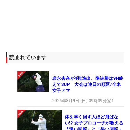
読まれています
岩永杏奈が4強進出、準決勝は9H終
えて3UP 大会は連日の順延/全米
女子アマ
2026年8月9日 (日) 09時39分
1
体を早く回す人ほど飛ばな
い!? 女子プロコーチが教える
「速い回転」と「早い回転」