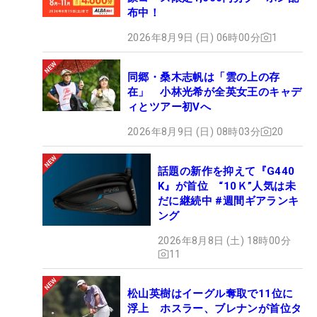
布中！
2026年8月9日 (日) 06時00分
1
同郷・桑木志帆は「雲の上の存
在」 小林光希が全英女王のキャデ
ィとツアー初Vへ
2026年8月9日 (日) 08時03分
20
話題の新作を抑えて『G440
K』が首位 “10Ｋ”人気は未
だに継続中 #週間ギアランキ
ング
2026年8月8日 (土) 18時00分
11
松山英樹はイーグル奪取で11位に
浮上 ホスラー、ブレナンが首位タ