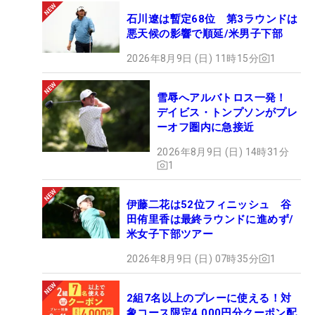
石川遼は暫定68位 第3ラウンドは
悪天候の影響で順延/米男子下部
2026年8月9日 (日) 11時15分
1
雪辱へアルバトロス一発！
デイビス・トンプソンがプレ
ーオフ圏内に急接近
2026年8月9日 (日) 14時31分
1
伊藤二花は52位フィニッシュ 谷
田侑里香は最終ラウンドに進めず/
米女子下部ツアー
2026年8月9日 (日) 07時35分
1
2組7名以上のプレーに使える！対
象コース限定4,000円分クーポン配