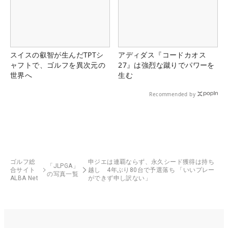
スイスの叡智が生んだTPTシ
アディダス『コードカオス
ャフトで、ゴルフを異次元の
27』は強烈な蹴りでパワーを
世界へ
生む
Recommended by
ゴルフ総
申ジエは連覇ならず、永久シード獲得は持ち
「JLPGA」
合サイト
越し 4年ぶり80台で予選落ち 「いいプレー
の写真一覧
ALBA Net
ができず申し訳ない」