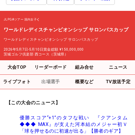
JLPGAツアー
国内女子
ワールドレディスチャンピオンシップ サロンパスカップ
ワールドレディスチャンピオンシップ サロンパスカップ
2026年5月7日-5月10日
賞金総額
¥150,000,000
茨城ゴルフ倶楽部 西コース（茨城県）
大会TOP
リーダーボード
組み合せ
ニュース
ライブフォト
出場選手
概要など
TV放送予定
【この大会のニュース】
優勝スコア“+1”のタフな戦い 『クアンタム
◆◆◆ MAX』が支えた河本結のメジャー初Ｖ
「球を押せるのに初速が出る」【勝者のギア】