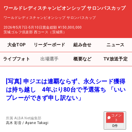
ワールドレディスチャンピオンシップ サロンパスカップ
ワールドレディスチャンピオンシップ サロンパスカップ
2026年5月7日-5月10日
賞金総額
¥150,000,000
茨城ゴルフ倶楽部 西コース（茨城県）
大会TOP
リーダーボード
組み合せ
ニュース
ライブフォト
出場選手
概要など
TV放送予定
[写真] 申ジエは連覇ならず、永久シード獲得
は持ち越し 4年ぶり80台で予選落ち 「いい
プレーができず申し訳ない」
コメン
所属
ALBA Net編集部
ト
高木 彩音
/
Ayane Takagi
0
件