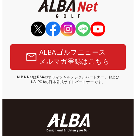
ALBAゴルフニュース
メルマガ登録はこちら
ALBA NetはR&Aのオフィシャルデジタルパートナー、および
USLPGAの日本公式サイトパートナーです。