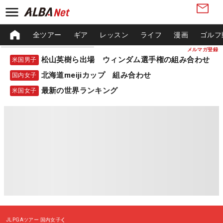
全ツアー
ギア
レッスン
ライフ
漫画
ゴルフ
メルマガ登録
松山英樹ら出場 ウィンダム選手権の組み合わせ
米国男子
北海道meijiカップ 組み合わせ
国内女子
最新の世界ランキング
米国女子
JLPGAツアー
国内女子