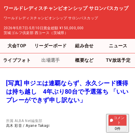
ワールドレディスチャンピオンシップ サロンパスカップ
ワールドレディスチャンピオンシップ サロンパスカップ
2026年5月7日-5月10日
賞金総額
¥150,000,000
茨城ゴルフ倶楽部 西コース（茨城県）
大会TOP
リーダーボード
組み合せ
ニュース
ライブフォト
出場選手
概要など
TV放送予定
[写真] 申ジエは連覇ならず、永久シード獲得
は持ち越し 4年ぶり80台で予選落ち 「いい
プレーができず申し訳ない」
コメン
所属
ALBA Net編集部
ト
高木 彩音
/
Ayane Takagi
0
件