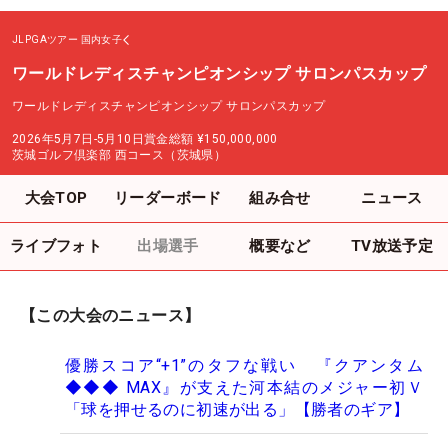
JLPGAツアー
国内女子
ワールドレディスチャンピオンシップ サロンパスカップ
ワールドレディスチャンピオンシップ サロンパスカップ
2026年5月7日-5月10日
賞金総額
¥150,000,000
茨城ゴルフ倶楽部 西コース（茨城県）
大会TOP
リーダーボード
組み合せ
ニュース
ライブフォト
出場選手
概要など
TV放送予定
【この大会のニュース】
優勝スコア“+1”のタフな戦い 『クアンタム
◆◆◆ MAX』が支えた河本結のメジャー初Ｖ
「球を押せるのに初速が出る」【勝者のギア】