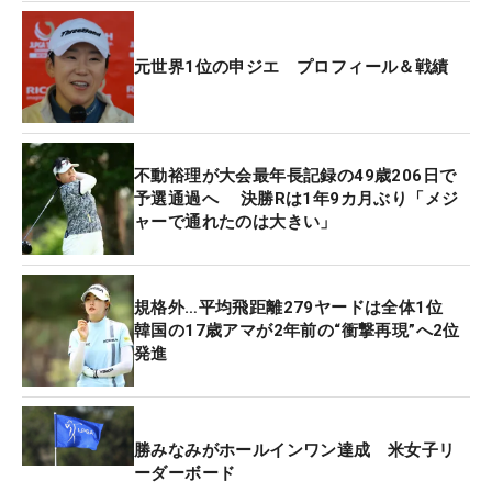
元世界1位の申ジエ プロフィール＆戦績
不動裕理が大会最年長記録の49歳206日で
予選通過へ 決勝Rは1年9カ月ぶり「メジ
ャーで通れたのは大きい」
規格外…平均飛距離279ヤードは全体1位
韓国の17歳アマが2年前の“衝撃再現”へ2位
発進
勝みなみがホールインワン達成 米女子リ
ーダーボード