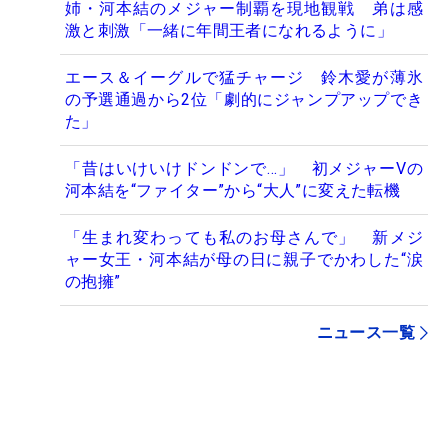
姉・河本結のメジャー制覇を現地観戦 弟は感
激と刺激「一緒に年間王者になれるように」
エース＆イーグルで猛チャージ 鈴木愛が薄氷
の予選通過から2位「劇的にジャンプアップでき
た」
「昔はいけいけドンドンで…」 初メジャーVの
河本結を“ファイター”から“大人”に変えた転機
「生まれ変わっても私のお母さんで」 新メジ
ャー女王・河本結が母の日に親子でかわした“涙
の抱擁”
ニュース一覧