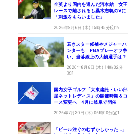
全英より国内を選んだ河本結 女王
レースで離されるも桑木志帆のVに
「刺激をもらいました」
2026年8月6日 (木) 15時45分
19
若きスター候補やメジャーハ
ンターも PGAプレーオフ争
い、当落線上の大物選手は？
2026年8月6日 (木) 14時02分
1
国内女子ゴルフ「大東建託・いい部
屋ネットレディス」の開催時期＆コ
ース変更へ 4月に岐阜で開催
2026年7月30日 (木) 06時00分
1
「ビール注ぐのむずかしかった…」