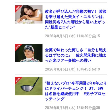
改名が呼び込んだ悲願の初V！ 苦節
を乗り越えた美女イ・ユルリンは、
同姓同名7人の混戦から這い上がっ
た“新星ヒロイン”
2026年8月6日 (木) 11時30分
15
全英で味わった悔しさ「自分も戦え
るはずなのに」 佐久間朱莉に強ま
った米ツアー参戦への思い
2026年8月6日 (木) 16時45分
19
“替えないプロ”今平周吾が10年ぶり
にドライバーチェンジ！ UT、5W
は名器を継続使用中 #男子プロセ
ッティング
2026年8月6日 (木) 15時49分
38