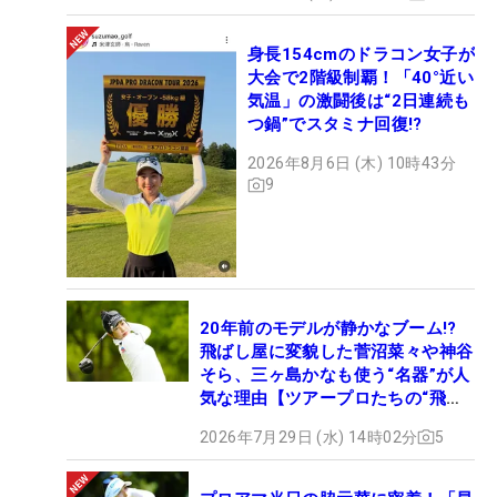
身長154cmのドラコン女子が
大会で2階級制覇！「40°近い
気温」の激闘後は“2日連続も
つ鍋”でスタミナ回復!?
2026年8月6日 (木) 10時43分
9
20年前のモデルが静かなブーム!?
飛ばし屋に変貌した菅沼菜々や神谷
そら、三ヶ島かなも使う“名器”が人
気な理由【ツアープロたちの“飛ば
しギア”】
2026年7月29日 (水) 14時02分
5