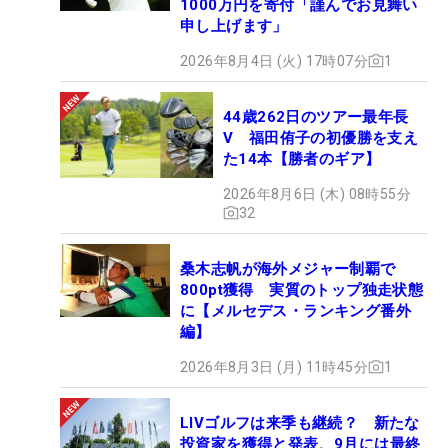
1000万円を寄付「謹んでお見舞い
申し上げます」
2026年8月4日 (火) 17時07分
1
44歳262日のツアー最年長
V 福田侑子の初優勝を支え
た14本【勝者のギア】
2026年8月6日 (木) 08時55分
32
桑木志帆が海外メジャー制覇で
800pt獲得 実質のトップ独走状態
に【メルセデス・ランキング番外
編】
2026年8月3日 (月) 11時45分
1
LIVゴルフは来季も継続？ 新たな
投資家を獲得と発表、9月には最終