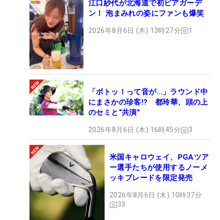
江口紗代が北海道で初ビアガーデ
ン！ 泡まみれの姿にファンも爆笑
2026年8月6日 (木) 13時27分
1
「ボトッ！って音が…」ラウンド中
にまさかの珍客!? 都玲華、頭の上
のセミと“共演”
2026年8月6日 (木) 16時45分
3
米国キャロウェイ、PGAツア
ー選手たちが使用するノーメ
ッキブレードを限定発売
2026年8月6日 (木) 10時37分
33