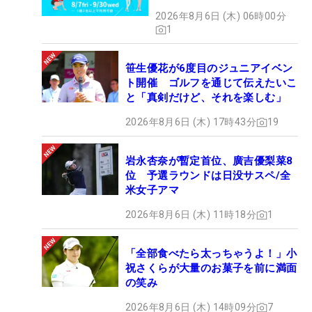
2026年8月6日 (木) 06時00分
1
笹生優花が6度目のジュニアイベン
ト開催 ゴルフを通じて伝えたいこ
と「真剣だけど、それを楽しむ」
2026年8月6日 (木) 17時43分
19
岩永杏奈が暫定首位、廣吉優梨菜8
位 予選ラウンドは日没サスペ/全
米女子アマ
2026年8月6日 (木) 11時18分
1
「全部食べたら太っちゃうよ！」小
祝さくらが大量のお菓子を前に満面
の笑み
2026年8月6日 (木) 14時09分
7