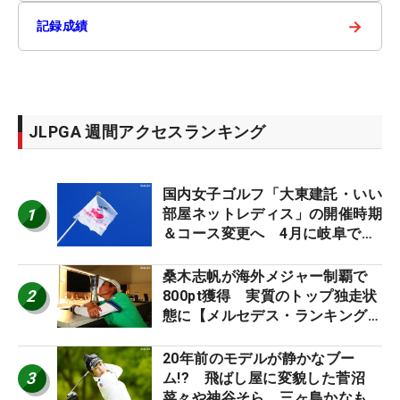
→
記録成績
JLPGA 週間アクセスランキング
国内女子ゴルフ「大東建託・いい
1
部屋ネットレディス」の開催時期
＆コース変更へ 4月に岐阜で開
催
桑木志帆が海外メジャー制覇で
2
800pt獲得 実質のトップ独走状
態に【メルセデス・ランキング番
外編】
20年前のモデルが静かなブー
3
ム!? 飛ばし屋に変貌した菅沼
菜々や神谷そら、三ヶ島かなも使