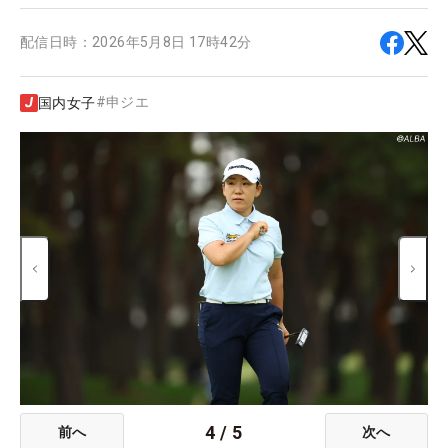
配信日時：
2026年5月8日 17時42分
#
申ジエ
国内女子
4
/
5
前へ
次へ