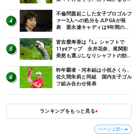
う“名器”が人気な理由【ツアープ
ロたちの“飛ばしギア”】
不倫問題起こした女子プロゴルフ
4
ァー3人への処分をJLPGAが発
表 栗永遼キャディは9年間の立
ち入り禁止
皆吉愛寿香は『L』シャフトで
5
11ydアップ 永井花奈、尾関彩
美悠も選ぶしなりシャフトの効果
【ツアープロたちの“飛ばしギ
ア”】
昨年覇者・河本結は小祝さくら、
6
佐久間朱莉と同組 国内女子ゴル
フ組み合わせ発表
ランキングをもっと見る
ページ上部へ