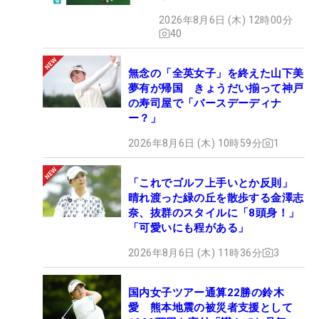
2026年8月6日 (木) 12時00分
40
無念の「全英女子」を終えた山下美
夢有が帰国 きょうだい揃って神戸
の寿司屋で「バースデーディナ
ー？」
2026年8月6日 (木) 10時59分
1
「これでゴルフ上手いとか反則」
晴れ渡った緑の丘を散歩する金澤志
奈、抜群のスタイルに「8頭身！」
「可愛いにも程がある」
2026年8月6日 (木) 11時36分
3
国内女子ツアー通算22勝の鈴木
愛 熊本地震の被災者支援として