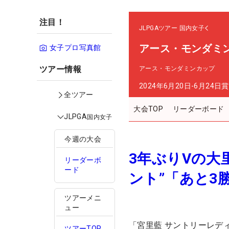
注目！
JLPGAツアー
国内女子
アース・モンダミ
女子プロ写真館
ツアー情報
アース・モンダミンカップ
2024年6月20日-6月24日
賞
全ツアー
大会TOP
リーダーボード
JLPGA
国内女子
今週の大会
3年ぶりVの大
リーダーボ
ード
ント”「あと3
ツアーメニ
ュー
「宮里藍 サントリーレデ
ツアーTOP