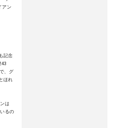
イアン
。
も記念
43
で、グ
とほれ
アンは
ているの