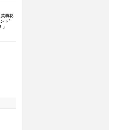
原英莉花
ゼント”
！」