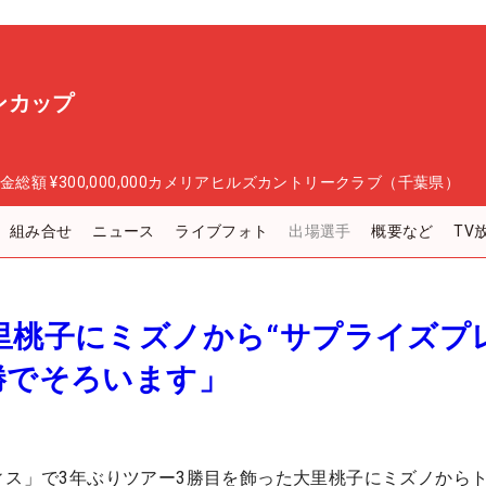
ンカップ
金総額
¥300,000,000
カメリアヒルズカントリークラブ（千葉県）
組み合せ
ニュース
ライブフォト
出場選手
概要など
TV
里桃子にミズノから“サプライズプ
勝でそろいます」
ィス」で3年ぶりツアー3勝目を飾った大里桃子にミズノから