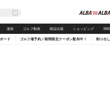
漫画
ゴルフ動画
雑誌出版
ショッピング
SN
ボード
ゴルフ場予約／期間限定クーポン配布中！
削り出