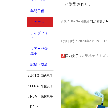
ーが贈呈された。
年間日程
所属
ALBA Net編集部
間宮 輝憲
/
T
ニュース
ライブフォ
ト
配信日時：
2024年6月19日 1
ツアー登録
選手
#
大里桃子
#
ミズ
国内女子
記録・成績
JGTO
国内男子
LPGA
米国女子
PGA
米国男子
DPワ