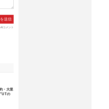
約・大里
”UTの