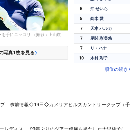
5
沖 せいら
5
鈴木 愛
7
天本 ハルカ
ーを手にニッコリ （撮影：上山敬
7
尾関 彩美悠
7
リ・ハナ
の写真
1
枚を見る
10
木村 彩子
順位の続き
プ 事前情報◇19日◇カメリアヒルズカントリークラブ（
リーレディス」で3年ぶりのツアー優勝を果たした大里桃子に