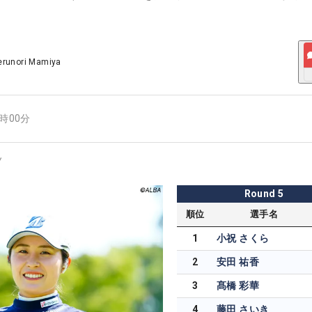
erunori Mamiya
8時00分
ノ
Round
5
順位
選手名
1
小祝 さくら
2
安田 祐香
3
髙橋 彩華
4
藤田 さいき