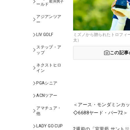
欧州男子
ールド
アジアンツア
ー
ミズノから贈られたトロフィ
LIV GOLF
太）
ステップ・ア
この記事
ップ
ネクストヒロ
イン
PGAシニア
ACNツアー
＜アース・モンダミンカッ
アマチュア・
◇6688ヤード・パー72＞
他
LADY GO CUP
2週前の「宮里藍 サント