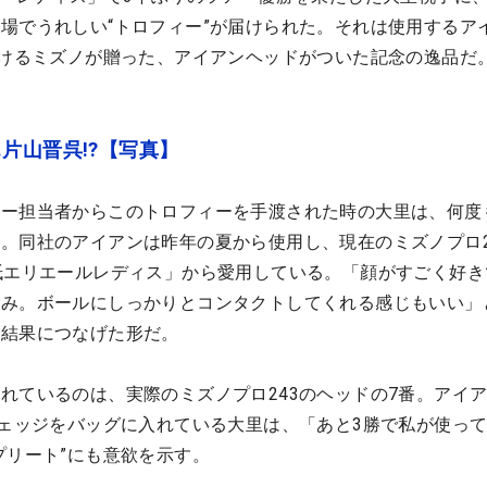
場でうれしい“トロフィー”が届けられた。それは使用するア
がけるミズノが贈った、アイアンヘッドがついた記念の逸品だ
片山晋呉!?【写真】
アー担当者からこのトロフィーを手渡された時の大里は、何度
。同社のアイアンは昨年の夏から使用し、現在のミズノプロ2
紙エリエールレディス」から愛用している。「顔がすごく好き
好み。ボールにしっかりとコンタクトしてくれる感じもいい」
の結果につなげた形だ。
れているのは、実際のミズノプロ243のヘッドの7番。アイ
ウェッジをバッグに入れている大里は、「あと3勝で私が使っ
プリート”にも意欲を示す。