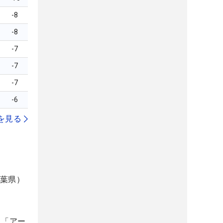
-8
-8
-7
-7
-7
-6
を見る
千葉県）
、「アー