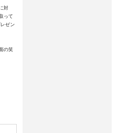
に対
取って
プレゼン
面の笑