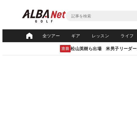
全ツアー
ギア
レッスン
ライフ
松山英樹ら出場 米男子リーダー
注目