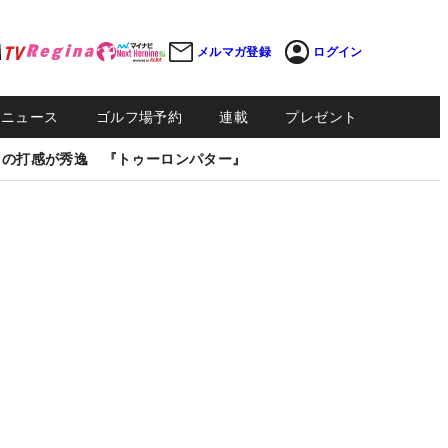
メルマガ登録
ログイン
Sニュース
ゴルフ場予約
連載
プレゼント
しの打感が秀逸 『トゥーロンパター』