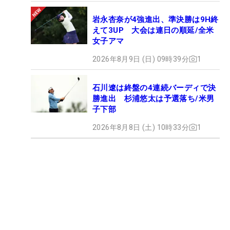
岩永杏奈が4強進出、準決勝は9H終
えて3UP 大会は連日の順延/全米
女子アマ
2026年8月9日 (日) 09時39分
1
石川遼は終盤の4連続バーディで決
勝進出 杉浦悠太は予選落ち/米男
子下部
2026年8月8日 (土) 10時33分
1