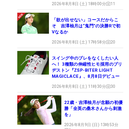
2026年8月8日 (土) 18時00分
11
「欲が出せない」コースだからこ
そ 吉澤柚月は“鬼門”の決勝Rで初
Vなるか
2026年8月8日 (土) 17時58分
20
スイング中のブレをなくしたい人
へ！ 3種類の伸縮性ヒモ採用のブリ
ヂストン『ZSP-BITER LIGHT
MAGICLACE』、8月8日デビュー
2026年8月8日 (土) 11時30分
30
22歳・吉澤柚月が念願の初優
勝「全英の桑木さんから刺激
を」
2026年8月9日 (日) 13時53分