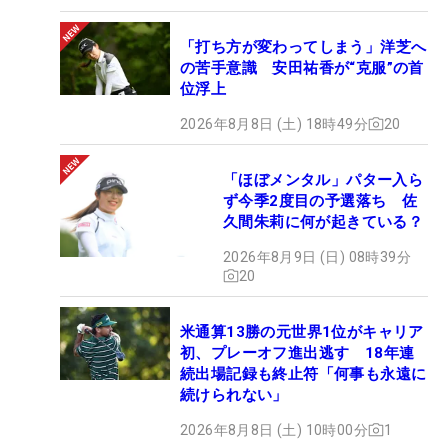
「打ち方が変わってしまう」洋芝へ
の苦手意識 安田祐香が“克服”の首
位浮上
2026年8月8日 (土) 18時49分
20
「ほぼメンタル」パター入ら
ず今季2度目の予選落ち 佐
久間朱莉に何が起きている？
2026年8月9日 (日) 08時39分
20
米通算13勝の元世界1位がキャリア
初、プレーオフ進出逃す 18年連
続出場記録も終止符「何事も永遠に
続けられない」
2026年8月8日 (土) 10時00分
1