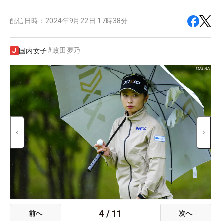
配信日時：
2024年9月22日 17時38分
#
政田夢乃
国内女子
4
/
11
前へ
次へ