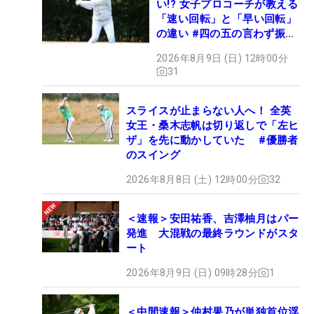
い!? 女子プロコーチが教える
「速い回転」と「早い回転」
の違い #四の五の言わず振り
氣れ
2026年8月9日 (日) 12時00分
31
スライスが止まらない人へ！ 全英
女王・桑木志帆は切り返しで「左ヒ
ザ」を先に動かしていた #優勝者
のスイング
2026年8月8日 (土) 12時00分
32
＜速報＞安田祐香、吉澤柚月はパー
発進 大混戦の最終ラウンドがスタ
ート
2026年8月9日 (日) 09時28分
1
＜中間速報＞仲村果乃が単独首位浮