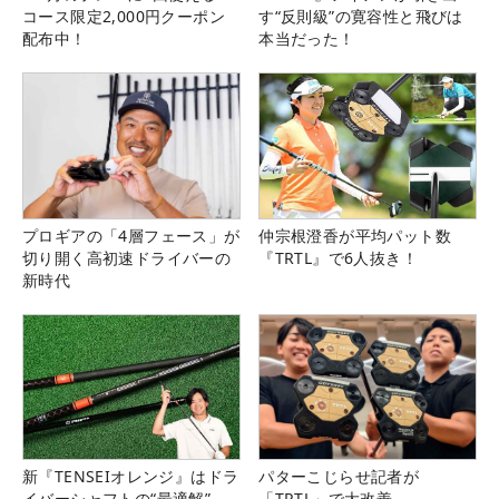
コース限定2,000円クーポン
す“反則級”の寛容性と飛びは
配布中！
本当だった！
プロギアの「4層フェース」が
仲宗根澄香が平均パット数
切り開く高初速ドライバーの
『TRTL』で6人抜き！
新時代
新『TENSEIオレンジ』はドラ
パターこじらせ記者が
イバーシャフトの“最適解”
「TRTL」で大改善