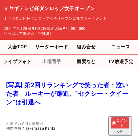
ミヤギテレビ杯ダンロップ女子オープン
ミヤギテレビ杯ダンロップ女子オープンゴルフトーナメント
2024年9月20日-9月22日
賞金総額
¥70,000,000
利府ゴルフ倶楽部（宮城県）
大会TOP
リーダーボード
組み合せ
ニュース
ライブフォト
出場選手
概要など
TV放送予定
[写真] 第2回リランキングで笑った者・泣い
た者 ルーキーが躍進、“セクシー・クイー
ン”は引退へ
コメン
所属
ALBA Net編集部
ト
神吉孝昌
/
Takamasa Kanki
0
件