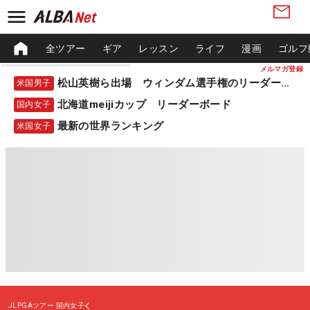
全ツアー
ギア
レッスン
ライフ
漫画
ゴルフ
メルマガ登録
松山英樹ら出場 ウィンダム選手権のリーダーボード
米国男子
北海道meijiカップ リーダーボード
国内女子
最新の世界ランキング
米国女子
JLPGAツアー
国内女子