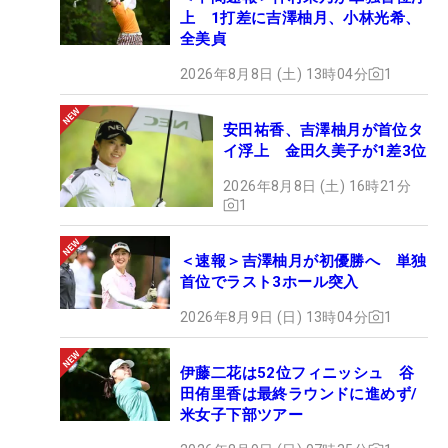
上 1打差に吉澤柚月、小林光希、
全美貞
2026年8月8日 (土) 13時04分
1
安田祐香、吉澤柚月が首位タ
イ浮上 金田久美子が1差3位
2026年8月8日 (土) 16時21分
1
＜速報＞吉澤柚月が初優勝へ 単独
首位でラスト3ホール突入
2026年8月9日 (日) 13時04分
1
伊藤二花は52位フィニッシュ 谷
田侑里香は最終ラウンドに進めず/
米女子下部ツアー