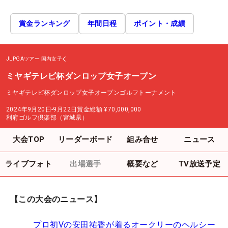
賞金ランキング
年間日程
ポイント・成績
JLPGAツアー
国内女子
ミヤギテレビ杯ダンロップ女子オープン
ミヤギテレビ杯ダンロップ女子オープンゴルフトーナメント
2024年9月20日-9月22日
賞金総額
¥70,000,000
利府ゴルフ倶楽部（宮城県）
大会TOP
リーダーボード
組み合せ
ニュース
ライブフォト
出場選手
概要など
TV放送予定
【この大会のニュース】
プロ初Vの安田祐香が着るオークリーのヘルシー