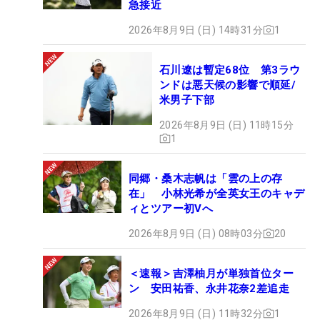
急接近
2026年8月9日 (日) 14時31分
1
石川遼は暫定68位 第3ラウ
ンドは悪天候の影響で順延/
米男子下部
2026年8月9日 (日) 11時15分
1
同郷・桑木志帆は「雲の上の存
在」 小林光希が全英女王のキャデ
ィとツアー初Vへ
2026年8月9日 (日) 08時03分
20
＜速報＞吉澤柚月が単独首位ター
ン 安田祐香、永井花奈2差追走
2026年8月9日 (日) 11時32分
1