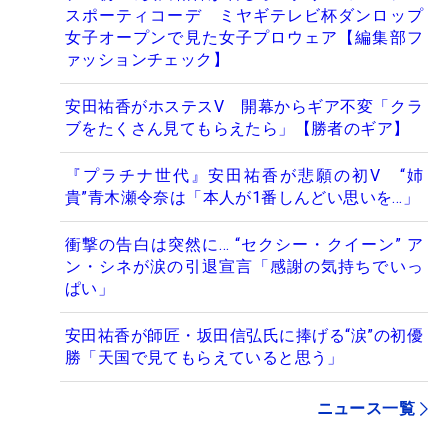
スポーティコーデ ミヤギテレビ杯ダンロップ
女子オープンで見た女子プロウェア【編集部フ
ァッションチェック】
安田祐香がホステスV 開幕からギア不変「クラ
ブをたくさん見てもらえたら」【勝者のギア】
『プラチナ世代』安田祐香が悲願の初V “姉
貴”青木瀬令奈は「本人が1番しんどい思いを…」
衝撃の告白は突然に… “セクシー・クイーン” ア
ン・シネが涙の引退宣言「感謝の気持ちでいっ
ぱい」
安田祐香が師匠・坂田信弘氏に捧げる“涙”の初優
勝「天国で見てもらえていると思う」
ニュース一覧