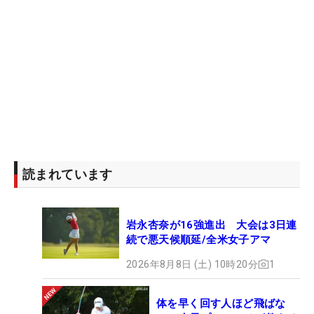
読まれています
岩永杏奈が16強進出 大会は3日連
続で悪天候順延/全米女子アマ
2026年8月8日 (土) 10時20分
1
体を早く回す人ほど飛ばな