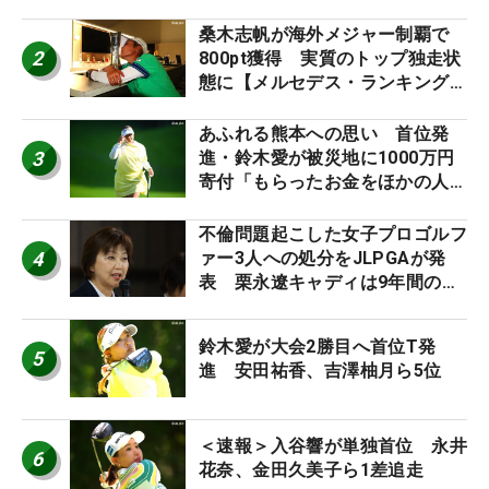
桑木志帆が海外メジャー制覇で
2
800pt獲得 実質のトップ独走状
態に【メルセデス・ランキング番
外編】
あふれる熊本への思い 首位発
3
進・鈴木愛が被災地に1000万円
寄付「もらったお金をほかの人
に」
不倫問題起こした女子プロゴルフ
4
ァー3人への処分をJLPGAが発
表 栗永遼キャディは9年間の立
ち入り禁止
鈴木愛が大会2勝目へ首位T発
5
進 安田祐香、吉澤柚月ら5位
＜速報＞入谷響が単独首位 永井
6
花奈、金田久美子ら1差追走