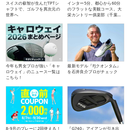
スイスの叡智が生んだTPTシ
インター5分、都心から60分
ャフトで、ゴルフを異次元の
のフラットな美観コース。大
世界へ
栄カントリー俱楽部（千葉
県）
今年も男女プロが強い「キャ
最新モデル『FJクオンタム』
ロウェイ」のニュース一覧は
を石井良介プロがチェック
こちら！
8-9月のプレーに2回使える！
『G740』アイアンが引き出