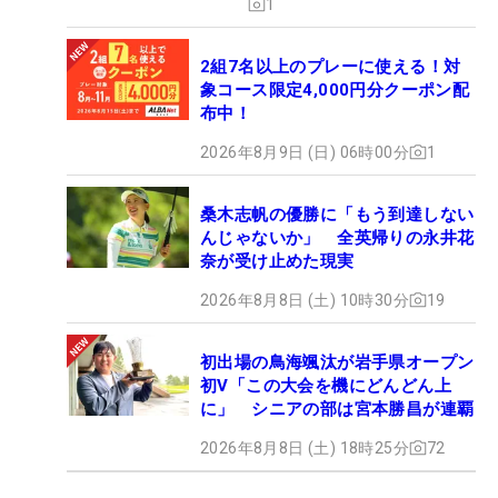
1
2組7名以上のプレーに使える！対
象コース限定4,000円分クーポン配
布中！
2026年8月9日 (日) 06時00分
1
桑木志帆の優勝に「もう到達しない
んじゃないか」 全英帰りの永井花
奈が受け止めた現実
2026年8月8日 (土) 10時30分
19
初出場の鳥海颯汰が岩手県オープン
初V「この大会を機にどんどん上
に」 シニアの部は宮本勝昌が連覇
2026年8月8日 (土) 18時25分
72