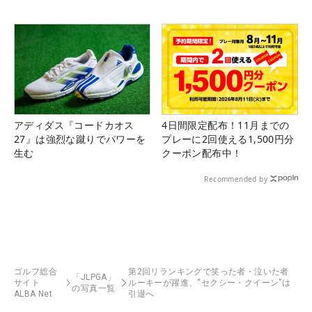
アディダス『コードカオス
4日間限定配布！11月までの
27』は強烈な蹴りでパワーを
プレーに2回使える1,500円分
生む
クーポン配布中！
Recommended by
ゴルフ総合
第2回リランキングで笑った者・泣いた者
「JLPGA」
サイト
ルーキーが躍進、“セクシー・クイーン”は
の写真一覧
ALBA Net
引退へ