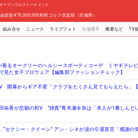
オープンゴルフトーナメント
金総額
¥70,000,000
利府ゴルフ倶楽部（宮城県）
組み合せ
ニュース
ライブフォト
出場選手
概要など
TV
が着るオークリーのヘルシースポーティコーデ ミヤギテレ
で見た女子プロウェア【編集部ファッションチェック】
V 開幕からギア不変「クラブをたくさん見てもらえたら」
田祐香が悲願の初V “姉貴”青木瀬令奈は「本人が1番しんど
… “セクシー・クイーン” アン・シネが涙の引退宣言「感謝の