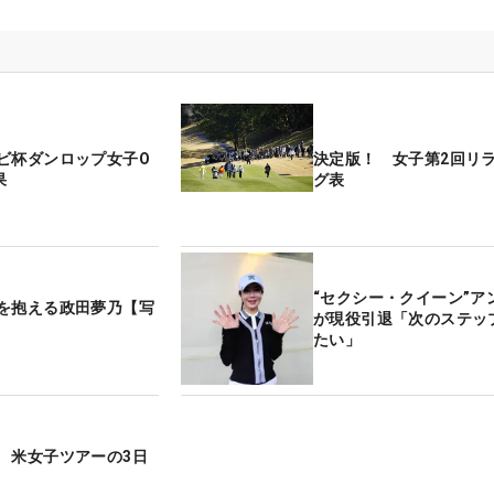
ビ杯ダンロップ女子O
決定版！ 女子第2回リ
果
グ表
“セクシー・クイーン”ア
を抱える政田夢乃【写
が現役引退「次のステッ
たい」
 米女子ツアーの3日