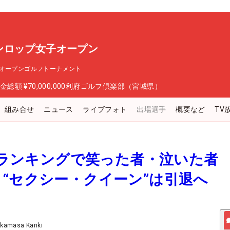
ンロップ女子オープン
オープンゴルフトーナメント
金総額
¥70,000,000
利府ゴルフ倶楽部（宮城県）
組み合せ
ニュース
ライブフォト
出場選手
概要など
TV
回リランキングで笑った者・泣いた者
“セクシー・クイーン”は引退へ
akamasa Kanki