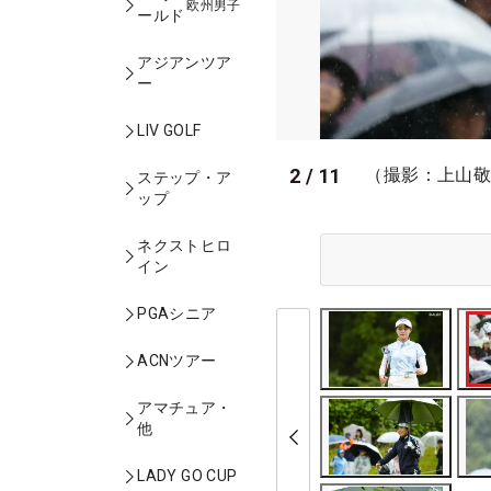
欧州男子
ールド
アジアンツア
ー
LIV GOLF
2
/
11
（撮影：上山
ステップ・ア
ップ
ネクストヒロ
イン
PGAシニア
ACNツアー
アマチュア・
他
LADY GO CUP