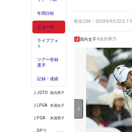
年間日程
配信日時：
2024年9月22日 1
ニュース
#
政田夢乃
国内女子
ライブフォ
ト
ツアー登録
選手
記録・成績
JGTO
国内男子
LPGA
米国女子
PGA
米国男子
DPワ