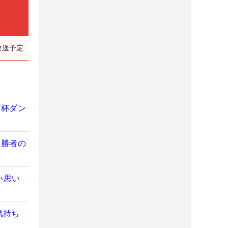
放送予定
ビ杯ダン
【勝者の
い思い
気持ち