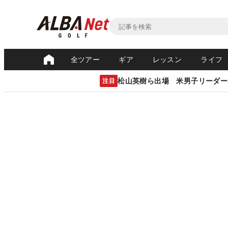
全ツアー
ギア
レッスン
ライフ
松山英樹ら出場 米男子リーダー
注目