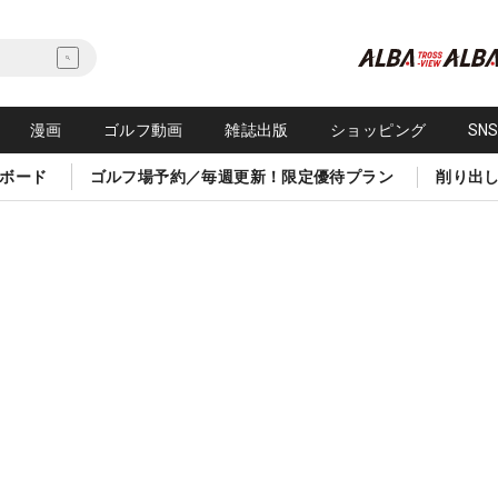
漫画
ゴルフ動画
雑誌出版
ショッピング
SN
ボード
ゴルフ場予約／毎週更新！限定優待プラン
削り出