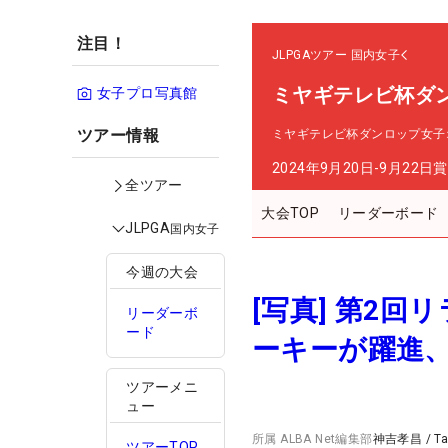
注目！
JLPGAツアー
国内女子
ミヤギテレビ杯ダ
女子プロ写真館
ツアー情報
ミヤギテレビ杯ダンロップ女子
2024年9月20日-9月22日
賞
全ツアー
大会TOP
リーダーボード
JLPGA
国内女子
今週の大会
[写真] 第2
リーダーボ
ード
ーキーが躍進、
ツアーメニ
ュー
所属
ALBA Net編集部
神吉孝昌
/
T
ツアーTOP