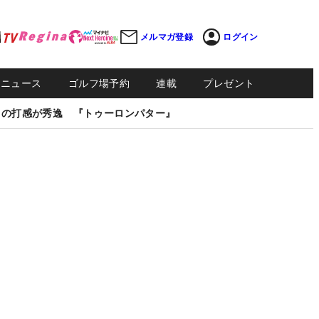
メルマガ登録
ログイン
Sニュース
ゴルフ場予約
連載
プレゼント
しの打感が秀逸 『トゥーロンパター』