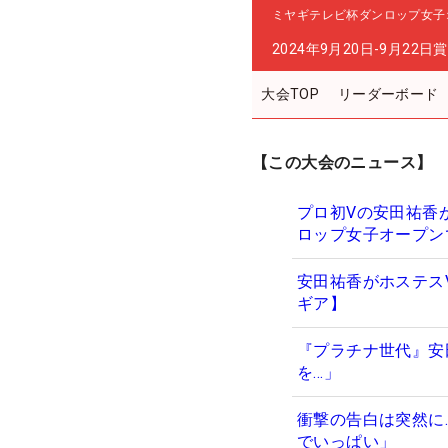
ミヤギテレビ杯ダンロップ女子
2024年9月20日-9月22日
賞
大会TOP
リーダーボード
【この大会のニュース】
プロ初Vの安田祐香
ロップ女子オープン
安田祐香がホステス
ギア】
『プラチナ世代』安
を…」
衝撃の告白は突然に
でいっぱい」