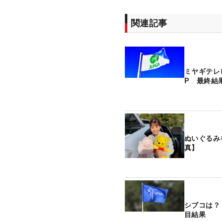
関連記事
ミヤギテレ
P 最終結
ぬいぐるみ
真】
シブコは？
目結果