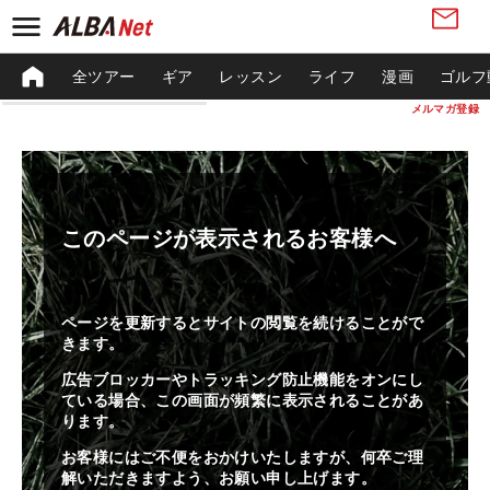
全ツアー
ギア
レッスン
ライフ
漫画
ゴルフ
メルマガ登録
このページが表示されるお客様へ
ページを更新するとサイトの閲覧を続けることがで
きます。
広告ブロッカーやトラッキング防止機能をオンにし
ている場合、この画面が頻繁に表示されることがあ
ります。
お客様にはご不便をおかけいたしますが、何卒ご理
解いただきますよう、お願い申し上げます。