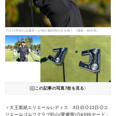
プロ12年目の山城奈々が初の最終戦行きを狙う （撮影：鈴木祥）
この記事の写真
7
枚を見る
＜大王製紙エリエールレディス 3日目◇22日◇エ
リエールゴルフクラブ松山(愛媛県)◇6595ヤード・