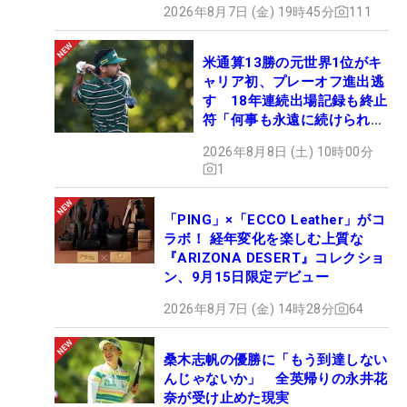
2026年8月7日 (金) 19時45分
111
米通算13勝の元世界1位がキ
ャリア初、プレーオフ進出逃
す 18年連続出場記録も終止
符「何事も永遠に続けられな
い」
2026年8月8日 (土) 10時00分
1
「PING」×「ECCO Leather」がコ
ラボ！ 経年変化を楽しむ上質な
『ARIZONA DESERT』コレクショ
ン、9月15日限定デビュー
2026年8月7日 (金) 14時28分
64
桑木志帆の優勝に「もう到達しない
んじゃないか」 全英帰りの永井花
奈が受け止めた現実