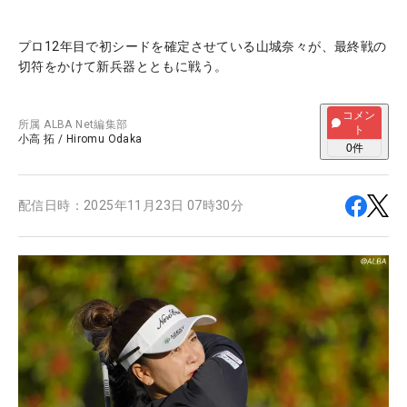
プロ12年目で初シードを確定させている山城奈々が、最終戦の
切符をかけて新兵器とともに戦う。
コメン
所属
ALBA Net編集部
ト
小高 拓
/
Hiromu Odaka
0
件
配信日時：
2025年11月23日 07時30分