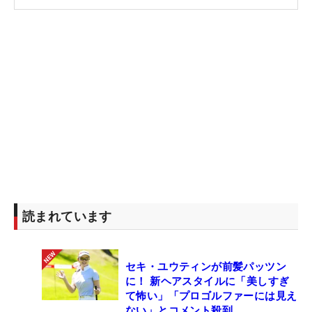
いますが、まだ分からないのが正直なところ。でも
最後のロングパットが入ってくれたし、いいと思い
ます」と3日間バッグから外れず今週のエースとし
て役割を担っている。
“ビビッ”と来たら試したくなるのはクラブだけでは
ない。1カ月ほど前にSNSを見ていたら男子プロがピ
ンの近いグリーンサイドから打つアプローチの動画
が流れてきた。「あまりランを出したくないとき
に、インパクトしてヘッドを引いているように見え
ました。引くとボールの勢いを殺せるのかなと思い
ました」。
読まれています
この日、7番パー4の2打目をグリーン右サイドに外
セキ・ユウティンが前髪パッツン
した。ボールからピンまで15歩。左足下がりの傾斜
に！ 新ヘアスタイルに「美しすぎ
でグリーンは砲台でグリーン面は下り傾斜。ボール
て怖い」「プロゴルファーには見え
の勢いを殺して寄せたい場面で「インパクトで引く
ない」とコメント殺到