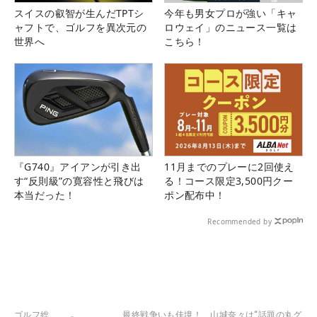
スイスの叡智が生んだTPTシ
今年も男女プロが強い「キャ
ャフトで、ゴルフを異次元の
ロウェイ」のニュース一覧は
世界へ
こちら！
『G740』アイアンが引き出
11月までのプレーに2回使え
す“反則級”の寛容性と飛びは
る！コース限定3,500円クー
本当だった！
ポン配布中！
Recommended by
ゴルフ総
最終戦争いも佳境！ 山城奈々は“話題の丸グ