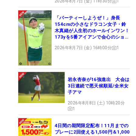
2026年8月7日 (金) 11時30分
1
「パーティーしようぜ！」身長
154cmの小さなドラコン女子・鈴
木真緒が人生初のホールインワン！
173yを5番アイアンで会心のショッ
ト
2026年8月7日 (金) 16時00分
1
岩永杏奈が16強進出 大会は
3日連続で悪天候順延/全米女
子アマ
2026年8月8日 (土) 10時20分
1
4日間の期間限定配布！11月までの
プレーに2回使える1,500円＆1,000