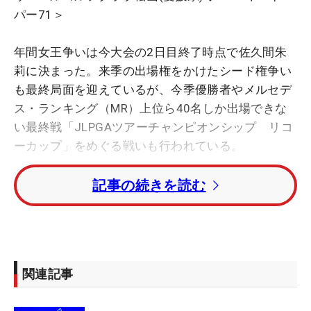
パー71＞
年間女王争いは今大会の2日目終了時点で佐久間朱
莉に決まった。来季の出場権をかけたシード権争い
も最終局面を迎えているが、今季優勝者やメルセデ
ス・ランキング（MR）上位ら40名しか出場できな
い最終戦「JLPGAツアーチャンピオンシップ リコ
ーカップ」をめぐる戦いも行われている。
記事の続きを読む
優勝者や世界ランキング50位以内のエントリー状況
から、現時点のMRのボーダーラインとされるのは
30位の山城奈々。山城は26位タイで予選を通過し、
この日は最終18番パー4で、「上って最後下りのス
ライス。15歩あった」というロングパットをねじ込
関連記事
んでバーディフィニッシュ。首位と6打差のトータ
ル5アンダー・12位タイに浮上。現状の仮想ランキ