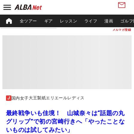
全ツアー
ギア
レッスン
ライフ
漫画
ゴルフ
メルマガ登録
大王製紙エリエールレディス
国内女子
最終戦争いも佳境！ 山城奈々は“話題の丸
グリップ”で初の宮崎行きへ「やったことな
いものは試してみたい」