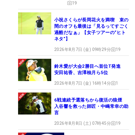
19
小祝さくらが長岡花火を満喫 束の
間のオフも最後は「見るってすごく
過酷だなぁ」【女子ツアーの“ヒト
ネタ”】
2026年8月7日 (金) 09時29分
19
鈴木愛が大会2勝目へ首位T発進
安田祐香、吉澤柚月ら5位
2026年8月7日 (金) 16時14分
1
6戦連続予選落ちから復活の狼煙
入谷響を救った師匠・中嶋常幸の助
言
2026年8月8日 (土) 07時45分
19