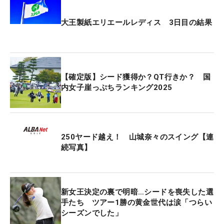
ングでは1つ上がっている。
大王製紙エリエールレディス 3日目の結果
プロ12年目で自身初のシード権獲得を確定させてお
り、最終戦の切符も目前に迫っている。「最後のバ
ーディパットはあしたにつながると思う。（穴井）
詩さんに、『おのれが頑張れ』といわれたので、自
【確定版】シード獲得か？QT行きか？ 国
分が頑張るしかないです。自分のベストを尽くすだ
内女子崖っぷちランキング2025
け。そしたら結果はちゃんとついてくるはず」。今
大会で上位に入って最終戦の切符をつかむ構えだ。
250ヤード越え！ 山城奈々のスイング【連
劇的なロングパットを沈めた山城の手に握られてい
続写真】
たパターをよく見ると、ドライバーやアイアンなど
で使用する丸型グリップだった。一般的にパターは
面がしっかりしたグリップが多い。最近、男子ツア
新女王決定の裏で明暗…シードを喪失した選
ーでは石川遼ら数人のプロが使用やテストをするな
手たち ツアー1勝の黄金世代は涙「つらい
どプチ流行し、女子では永峰咲希が採用している。
シーズンでした」
「永峰（咲希）さんがパターに丸グリップをさして