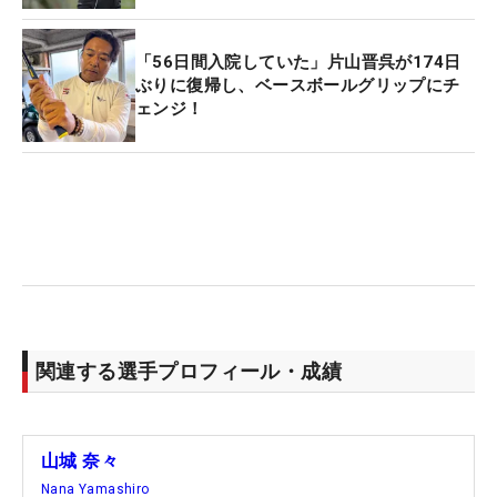
いるという記事を見ました。自分がやったことがな
くて、いいなと思って試してみました」。
「56日間入院していた」片山晋呉が174日
ぶりに復帰し、ベースボールグリップにチ
ェンジ！
直近2試合は「硬めの打感が好き」とベティナルデ
ィのゼロトルクパターを使用していたが、今週スコ
ッティキャメロンの『ファントム5S』に、男女プロ
に使用者の多いパルマックスの『ツアーウェーブグ
リップ』を装着した1本を作ってもらった。ショッ
ト時はインターロッキングで握るが、逆オーバーラ
ッピングで握っている。
「パッティングやパターに不満や悩みがあったわけ
関連する選手プロフィール・成績
ではないのですが、どうしたらもっと入るかなと。
もうちょっとチャンスの時に決めきれたらいいなと
思っています」とスコアを縮めるだめに貪欲な姿勢
山城 奈々
が投入のきっかけだ。「構えやすさとかはあると思
Nana Yamashiro