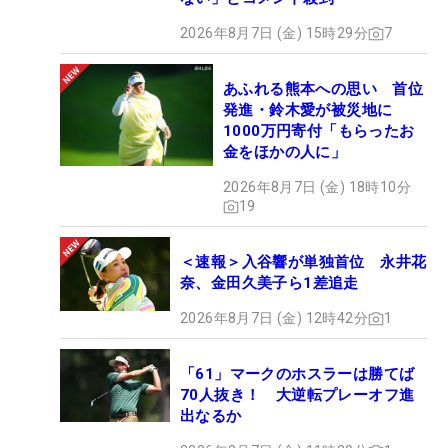
イメージ」でソフトロブを打つと、10ヤードほどキ
2026年8月7日 (金) 15時29分
7
ャリーをして「強い！」と思ったがボールの勢いは
なく、スルスルとカップに吸い込まれた。
あふれる熊本への思い 首位
発進・鈴木愛が被災地に
「（インパクト後に）引くのは練習していないんで
1000万円寄付「もらったお
すけど、何かの試合で成功して、またやってみまし
金をほかの人に」
た。うまくボールの勢いは殺せました」とニンマ
2026年8月7日 (金) 18時10分
リ。いいと思ったものを試したアプローチは“実践投
19
入”して、うまくいった。直感で試しているパターの
丸グリップも、宮崎行きの大きな助けになるだろ
＜速報＞入谷響が単独首位 永井花
奈、金田久美子ら1差追走
う。（文・小高拓）
2026年8月7日 (金) 12時42分
1
「61」マークのホスラーは勝てば
70人抜き！ 大逆転プレーオフ進
出なるか