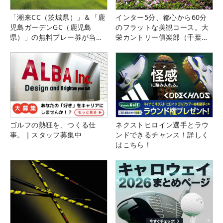
「潮来CC（茨城県）」＆「鹿
インター5分、都心から60分
児島ガーデンGC（鹿児島
のフラットな美観コース。大
県）」の無料プレー券が当た
栄カントリー俱楽部（千葉
る！！
県）
ゴルフの熱狂を、つくる仕
ネクストヒロイン選手とラウ
事。｜スタッフ募集中
ンドできるチャンス！詳しく
はこちら！