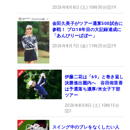
2026年8月8日 (土) 10時30分
19
金田久美子がツアー通算500試合に
参戦！ プロ18年目の大記録達成に
「あんびりーばぼー」
2026年8月7日 (金) 11時25分
19
伊藤二花は「69」と巻き返し
決勝進出圏内へ 谷田侑里香
は予選落ち濃厚/米女子下部
ツアー
2026年8月8日 (土) 10時15分
1
スイング中のブレをなくしたい人