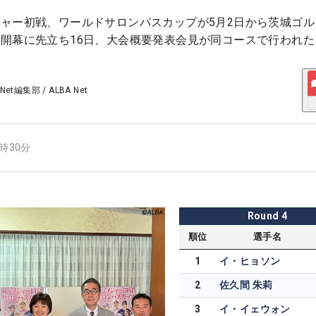
ャー初戦、ワールドサロンパスカップが5月2日から茨城ゴル
開幕に先立ち16日、大会概要発表会見が同コースで行われた
 Net編集部
/
ALBA Net
7時30分
Round
4
順位
選手名
1
イ・ヒョソン
2
佐久間 朱莉
3
イ・イェウォン