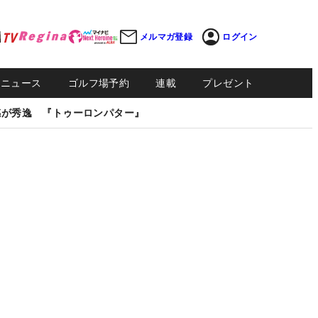
メルマガ登録
ログイン
Sニュース
ゴルフ場予約
連載
プレゼント
感が秀逸 『トゥーロンパター』