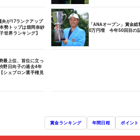
麗央が17ランクアップ
「ANAオープン」賞金総額
日本勢トップは畑岡奈紗
0万円増 今年50回目の
女子世界ランキング】
勢最上位、首位に立っ
渋野日向子の過去4年
【シェブロン選手権見
賞金ランキング
年間日程
ポイント