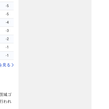
-5
-5
-4
-3
-2
-1
-1
を見る
茨城ゴ
行われ