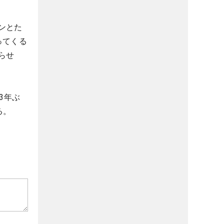
ンとた
ってくる
らせ
3年ぶ
る。