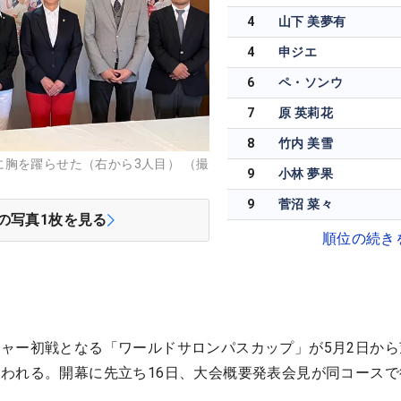
4
山下 美夢有
4
申ジエ
6
ペ・ソンウ
7
原 英莉花
8
竹内 美雪
胸を躍らせた（右から3人目） （撮
9
小林 夢果
9
菅沼 菜々
の写真
1
枚を見る
順位の続き
ャー初戦となる「ワールドサロンパスカップ」が5月2日から
われる。開幕に先立ち16日、大会概要発表会見が同コースで