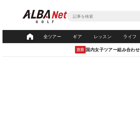
全ツアー
ギア
レッスン
ライフ
国内女子ツアー組み合わせ
注目