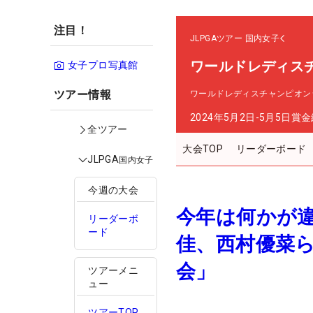
注目！
JLPGAツアー
国内女子
ワールドレディス
女子プロ写真館
ツアー情報
ワールドレディスチャンピオン
2024年5月2日-5月5日
賞金
全ツアー
大会TOP
リーダーボード
JLPGA
国内女子
今週の大会
今年は何かが
リーダーボ
ード
佳、西村優菜
会」
ツアーメニ
ュー
ツアーTOP