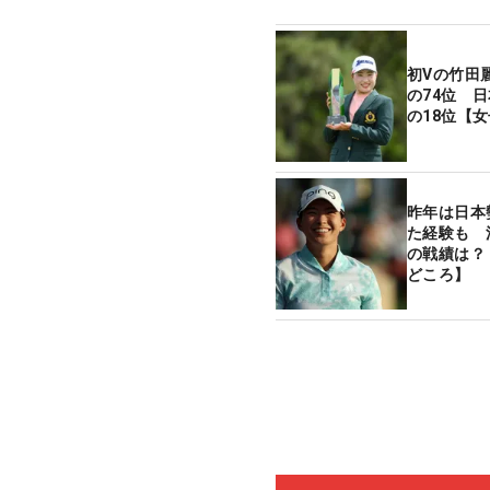
初Vの竹田
の74位 
の18位【
昨年は日本
た経験も 
の戦績は？
どころ】