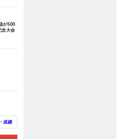
が500
記念大会
・成績