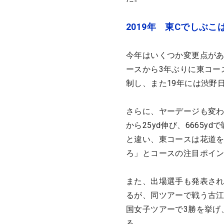
2019年 東Cでしぶ
今年はいくつか変更点があ
ースから3年ぶりに東コー
制し、また19年には渋野
さらに、ヤーデージも変わる
から25yd伸び、6665
と違い、東コースは花道
ろ」とコースの注目ポイ
また、出場選手も発表さ
るが、同ツアーで戦う古
国女子ツアーで3勝を挙げ
る。