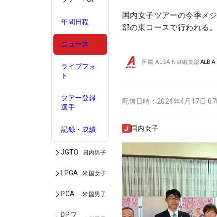
国内女子ツアーの今季メジ
年間日程
部の東コースで行われる。
ニュース
所属
ALBA Net編集部
ALBA
ライブフォ
ト
ツアー登録
配信日時：
2024年4月17日 0
選手
国内女子
記録・成績
JGTO
国内男子
LPGA
米国女子
PGA
米国男子
DPワ