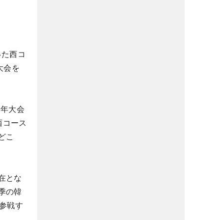
いた西コ
大会を
1年大会
西コース
どこ
在とな
季の韓
参戦す