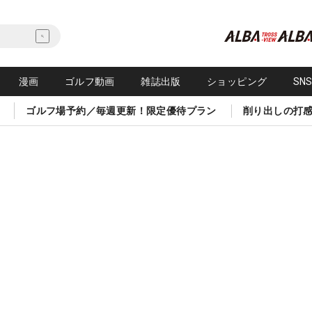
漫画
ゴルフ動画
雑誌出版
ショッピング
SN
ゴルフ場予約／毎週更新！限定優待プラン
削り出しの打