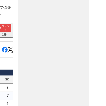
フ倶楽
。
コメン
ト
1
件
SC
-8
-7
-6