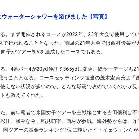
こはウォーターシャワーを浴びました【写真】
る。まず開催されるコースが2022年、23年大会で使用して
スで行われることとなった。前回の21年大会では西村優菜が
日向子がツアー初Vを達成したコースでもある。
。4番パー4が20yd伸びて365ydに変更。総ヤーデージも2
ydで戦うこととなる。コースセッティング担当の茂木宏美氏は「
を使えない状況が多いので、どんな球筋で攻めていくのかが見
ントも教えてくれた。
れた。前年覇者で米国女子ツアーを主戦場とする吉田優利は不
江彩佳、勝みなみ、稲見萌寧、西村が参戦。海外勢からは、昨
、同ツアーの賞金ランキング1位に輝いたイ・イェウォンらが