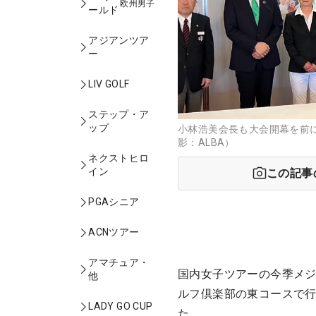
欧州男子
ールド
アジアンツア
ー
LIV GOLF
ステップ・ア
ップ
小林浩美会長も大会開幕を前に
影：ALBA）
ネクストヒロ
イン
この記事
PGAシニア
ACNツアー
アマチュア・
国内女子ツアーの今季メジ
他
ルフ倶楽部の東コースで行
LADY GO CUP
た。