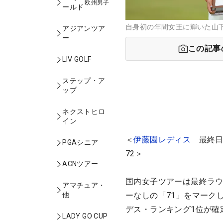
欧州男子
ールド
自身初の年間女王に輝いた山下
アジアンツア
ー
この記事
LIV GOLF
ステップ・ア
ップ
ネクストヒロ
イン
＜
伊藤園レディス
最終日◇
PGAシニア
72＞
ACNツアー
国内女子ツアーは最終ラウ
アマチュア・
他
ーなしの「71」をマーク
デス・ランキング1位が確
LADY GO CUP