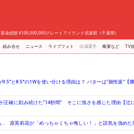
日
賞金総額
¥100,000,000
グレートアイランド倶楽部（千葉県）
組み合せ
ニュース
ライブフォト
出場選手
概要など
TV
9.5°と8.5°の1Wを使い分ける理由は？ パターは“個性派”【
が正確に刻み続けた“14秒間” そこに強さを感じた理由【辻
も… 原英莉花が「めっちゃくちゃ悔しい！」と語気を強めた