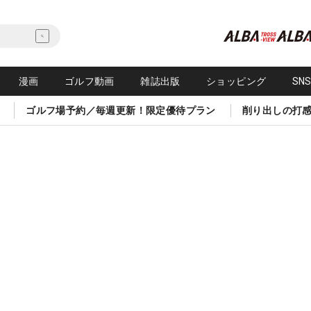
漫画
ゴルフ動画
雑誌出版
ショッピング
SN
ゴルフ場予約／毎週更新！限定優待プラン
削り出しの打