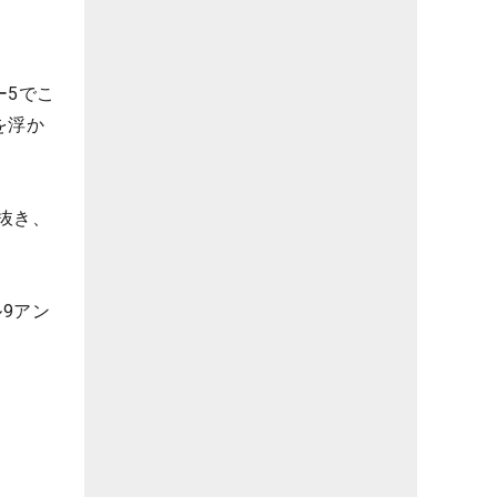
ー5でこ
を浮か
を抜き、
9アン