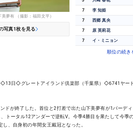
5
川﨑 春花
7
李 知姫
美夢有 （撮影：福田文平）
7
西郷 真央
の写真
1
枚を見る
7
原 英莉花
7
イ・ミニョン
順位の続き
13日◇グレートアイランド倶楽部（千葉県）◇6741ヤー
ンドが終了した。首位と2打差で出た山下美夢有が1バーディ
し、トータル12アンダーで逆転V。今季4勝目を果たして今季
定し、自身初の年間女王戴冠となった。