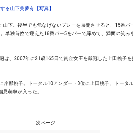
ドする山下美夢有【写真】
た山下。後半でも危なげないプレーを展開させると、15番パ
。単独首位で迎えた18番パー5をパーで締めて、満面の笑み
。
戴冠は、2007年に21歳165日で賞金女王を戴冠した上田桃子
位に岸部桃子。トータル10アンダー・3位に上田桃子、トータル
稲見萌寧が入った。
次ページ