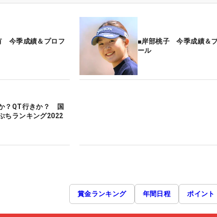
有 今季成績＆プロフ
■岸部桃子 今季成績＆
ール
か？QT行きか？ 国
ぷちランキング2022
賞金ランキング
年間日程
ポイント