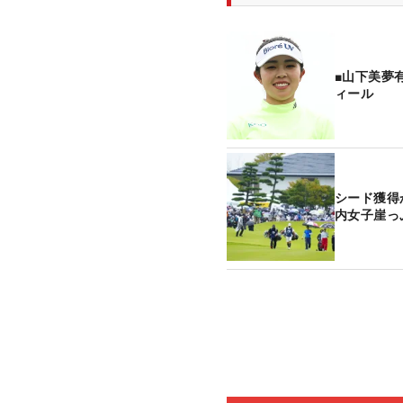
■山下美夢
ィール
シード獲得
内女子崖っ