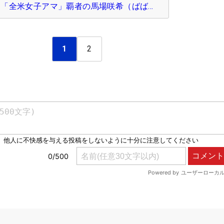
「全米女子アマ」覇者の馬場咲希（ばば…
1
2