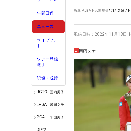
所属
ALBA Net編集部
牧野 名雄
/
N
年間日程
ニュース
配信日時：
2022年11月13日 
ライブフォ
ト
国内女子
ツアー登録
選手
記録・成績
JGTO
国内男子
LPGA
米国女子
PGA
米国男子
DPワ