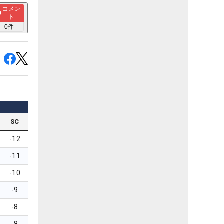
コメン
ト
0
件
SC
-12
-11
-10
-9
-8