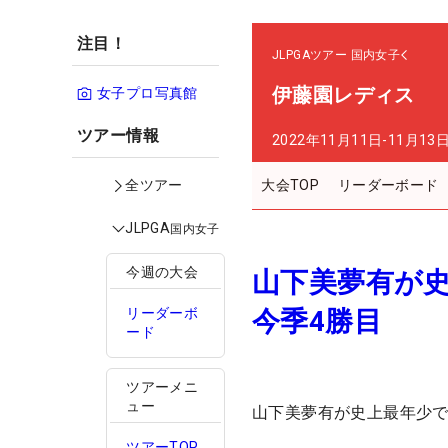
注目！
JLPGAツアー
国内女子
伊藤園レディス
女子プロ写真館
ツアー情報
2022年11月11日-11月13
大会TOP
リーダーボード
全ツアー
JLPGA
国内女子
今週の大会
山下美夢有が
今季4勝目
リーダーボ
ード
ツアーメニ
ュー
山下美夢有が史上最年少で
ツアーTOP