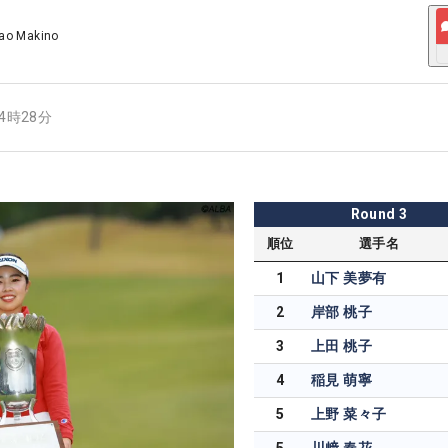
ao Makino
14時28分
Round
3
順位
選手名
1
山下 美夢有
2
岸部 桃子
3
上田 桃子
4
稲見 萌寧
5
上野 菜々子