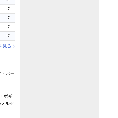
-8
-7
-7
-7
-7
を見る
ド・パー
・ボギ
のメルセ