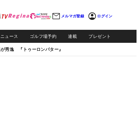
メルマガ登録
ログイン
Sニュース
ゴルフ場予約
連載
プレゼント
感が秀逸 『トゥーロンパター』