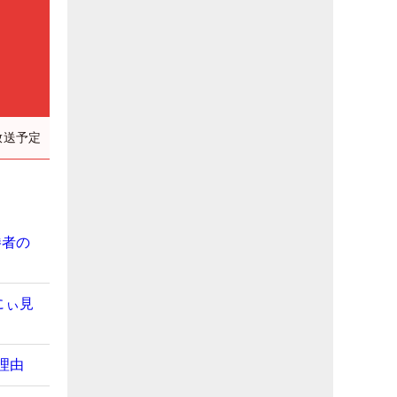
放送予定
勝者の
にぃ見
理由