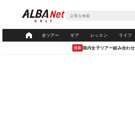
全ツアー
ギア
レッスン
ライフ
国内女子ツアー組み合わせ
注目