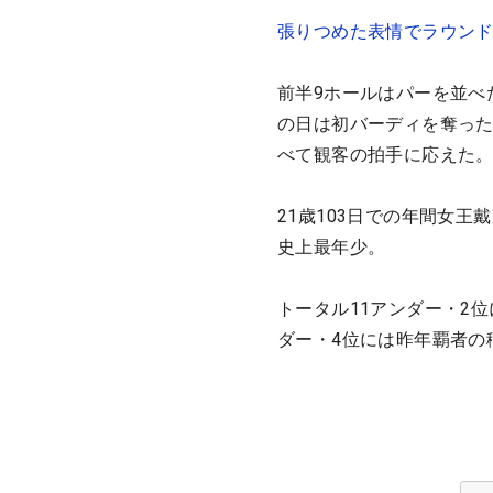
張りつめた表情でラウン
前半9ホールはパーを並べ
の日は初バーディを奪った
べて観客の拍手に応えた
21歳103日での年間女王
史上最年少。
トータル11アンダー・2
ダー・4位には昨年覇者の