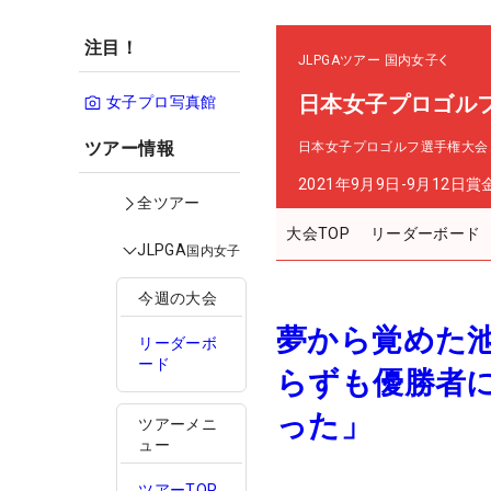
注目！
JLPGAツアー
国内女子
日本女子プロゴル
女子プロ写真館
ツアー情報
日本女子プロゴルフ選手権大会
2021年9月9日-9月12日
賞
全ツアー
大会TOP
リーダーボード
JLPGA
国内女子
今週の大会
夢から覚めた
リーダーボ
ード
らずも優勝者
った」
ツアーメニ
ュー
ツアーTOP