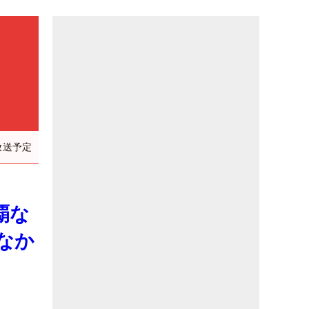
放送予定
覇な
なか