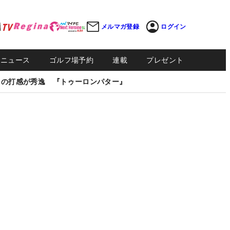
メルマガ登録
ログイン
Sニュース
ゴルフ場予約
連載
プレゼント
しの打感が秀逸 『トゥーロンパター』