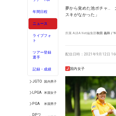
夢から覚めた池ポチャ… 
年間日程
スキがなかった」
ニュース
所属
ALBA Net編集部
秋田 義和
/
Y
ライブフォ
ト
ツアー登録
配信日時：
2021年9月12日 1
選手
国内女子
記録・成績
JGTO
国内男子
LPGA
米国女子
PGA
米国男子
DPワ