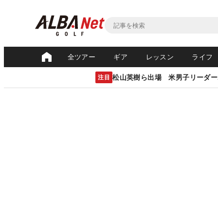
全ツアー
ギア
レッスン
ライフ
松山英樹ら出場 米男子リーダー
注目