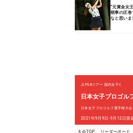
“元賞金女
萌寧の圧巻
なと思いま
JLPGAツアー
国内女子
日本女子プロゴル
日本女子プロゴルフ選手権大会
2021年9月9日-9月12日
賞
大会TOP
リーダーボード