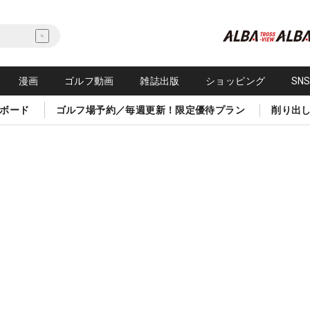
漫画
ゴルフ動画
雑誌出版
ショッピング
SN
ボード
ゴルフ場予約／毎週更新！限定優待プラン
削り出