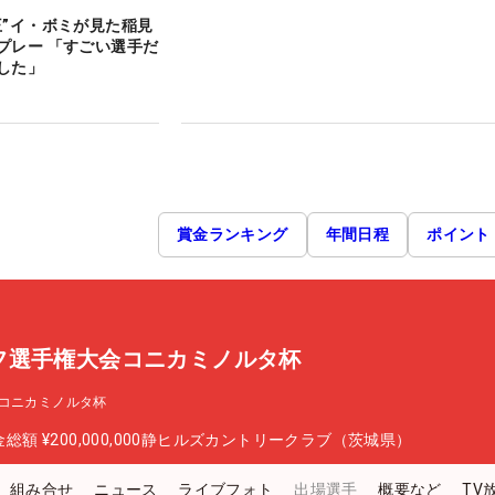
王”イ・ボミが見た稲見
プレー 「すごい選手だ
した」
賞金ランキング
年間日程
ポイント
フ選手権大会コニカミノルタ杯
コニカミノルタ杯
金総額
¥200,000,000
静ヒルズカントリークラブ（茨城県）
組み合せ
ニュース
ライブフォト
出場選手
概要など
TV