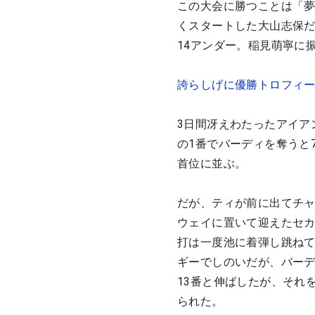
この大会に勝つことは「
くスタートした大山志保だ
14アンダー。稲見萌寧に
誇らしげに優勝トロフィ
3日間冴えわたったアイア
の1番でバーディを奪うと
首位に並ぶ。
だが、ティが前に出てチャ
ウェイに置いて迎えたセカ
打は一度池に着弾し跳ね
ギーでしのいだが、バーデ
13番と伸ばしたが、それ
られた。