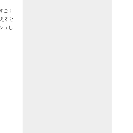
すごく
えると
シュし