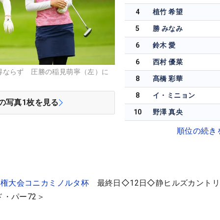
4
植竹 希望
5
勝 みなみ
6
鈴木 愛
6
西村 優菜
得ならず 圧勝の稲見萌寧（左）に
8
髙橋 彩華
8
イ・ミニョン
の写真
1
枚を見る
10
野澤 真央
順位の続き
手権大会コニカミノルタ杯
最終日◇12日◇静ヒルズカントリ
ド・パー72＞