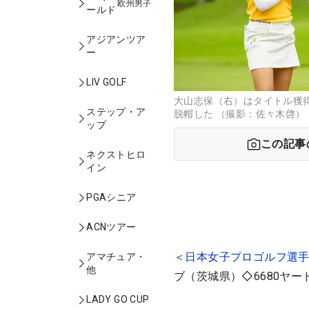
欧州男子
ールド
アジアンツア
ー
LIV GOLF
大山志保（右）はタイトル獲
ステップ・ア
脱帽した （撮影：佐々木啓）
ップ
この記事
ネクストヒロ
イン
PGAシニア
ACNツアー
＜
日本女子プロゴルフ選
アマチュア・
他
ブ（茨城県）◇6680ヤー
LADY GO CUP