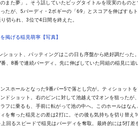
夢のまた夢」。そう話していたビッグタイトルを現実のものと
ったが、5バーディ・2ボギーの「69」とスコアを伸ばすも
振り切られ、3位で4日間を終えた。
ーを掲げる稲見萌寧【写真】
ンショット、パッティングはこの日も序盤から絶好調だった
7番、8番で連続バーディ。先に伸ばしていた同組の稲見に追
ンスホールとなった9番パー5で落とし穴が。ティショットを
ンドショット。右のピンに対して池越えで2オンを狙ったが
てラフに乗るも、手前に転がって池の中へ。このホールはなん
ィを奪った稲見との差は2打に。その後も気持ちを切り替え1
を上回るスピードで稲見はバーディを奪取。最終的には5打差