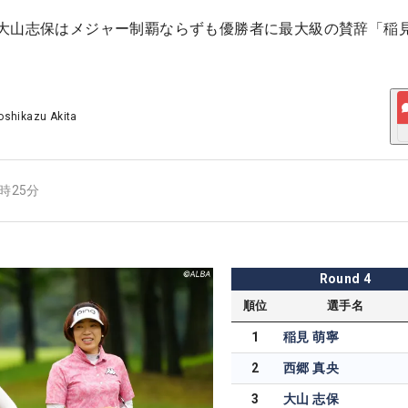
大山志保はメジャー制覇ならずも優勝者に最大級の賛辞「稲
oshikazu Akita
6時25分
Round
4
順位
選手名
1
稲見 萌寧
2
西郷 真央
3
大山 志保