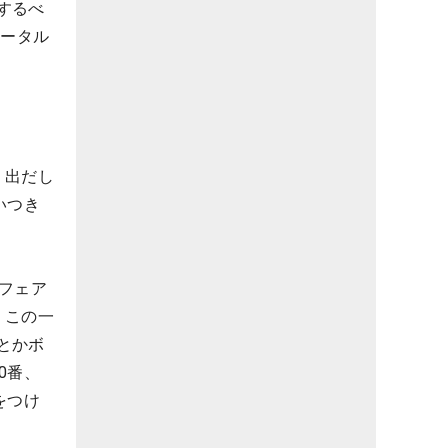
するべ
トータル
。出だし
いつき
フェア
、この一
とかボ
0番、
をつけ