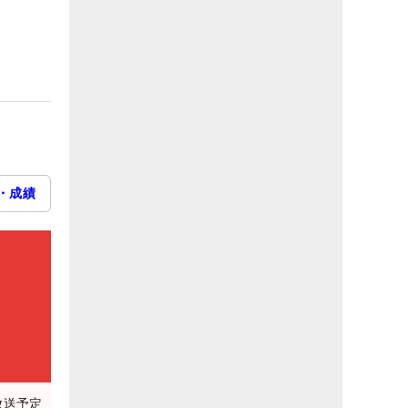
・成績
放送予定