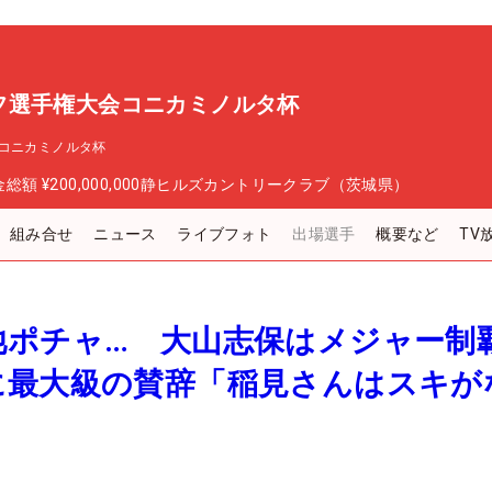
フ選手権大会コニカミノルタ杯
コニカミノルタ杯
金総額
¥200,000,000
静ヒルズカントリークラブ（茨城県）
組み合せ
ニュース
ライブフォト
出場選手
概要など
TV
池ポチャ… 大山志保はメジャー制
に最大級の賛辞「稲見さんはスキが