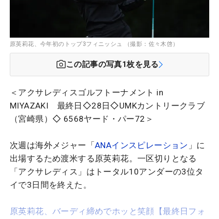
原英莉花、今年初のトップ3フィニッシュ （撮影：佐々木啓）
この記事の写真
1
枚を見る
＜アクサレディスゴルフトーナメント in
MIYAZAKI 最終日◇28日◇UMKカントリークラブ
（宮崎県）◇ 6568ヤード・パー72＞
次週は海外メジャー「
ANAインスピレーション
」に
出場するため渡米する原英莉花。一区切りとなる
「アクサレディス」はトータル10アンダーの3位タ
イで3日間を終えた。
原英莉花、バーディ締めでホッと笑顔【最終日フォ