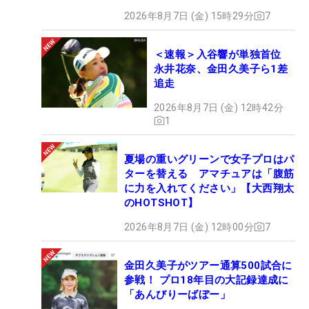
2026年8月7日 (金) 15時29分
7
＜速報＞入谷響が単独首位
永井花奈、金田久美子ら1差
追走
2026年8月7日 (金) 12時42分
1
夏場の重いグリーンで女子プロはパ
ターを替える アマチュアは「腹筋
に力を入れてください」【大西翔太
のHOTSHOT】
2026年8月7日 (金) 12時00分
7
金田久美子がツアー通算500試合に
参戦！ プロ18年目の大記録達成に
「あんびりーばぼー」