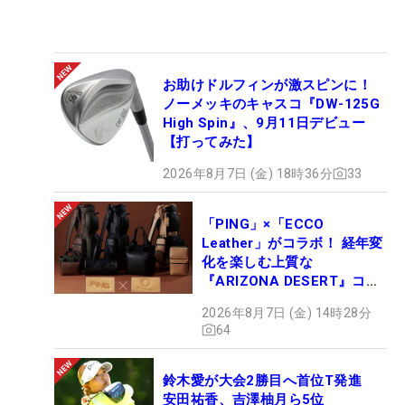
お助けドルフィンが激スピンに！
ノーメッキのキャスコ『DW-125G
High Spin』、9月11日デビュー
【打ってみた】
2026年8月7日 (金) 18時36分
33
「PING」×「ECCO
Leather」がコラボ！ 経年変
化を楽しむ上質な
『ARIZONA DESERT』コレ
クション、9月15日限定デビ
2026年8月7日 (金) 14時28分
ュー
64
鈴木愛が大会2勝目へ首位T発進
安田祐香、吉澤柚月ら5位