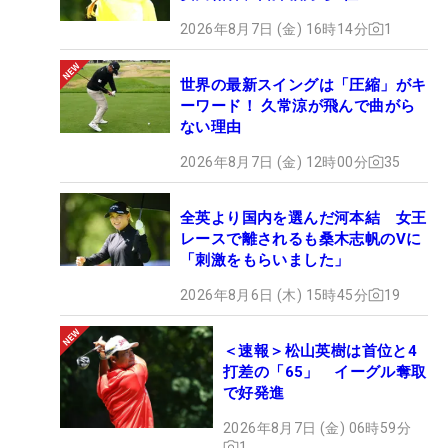
2026年8月7日 (金) 16時14分
1
世界の最新スイングは「圧縮」がキ
ーワード！ 久常涼が飛んで曲がら
ない理由
2026年8月7日 (金) 12時00分
35
全英より国内を選んだ河本結 女王
レースで離されるも桑木志帆のVに
「刺激をもらいました」
2026年8月6日 (木) 15時45分
19
＜速報＞松山英樹は首位と4
打差の「65」 イーグル奪取
で好発進
2026年8月7日 (金) 06時59分
1