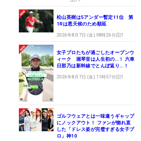
松山英樹は5アンダー暫定11位 第
1Rは悪天候のため順延
2026年8月7日 (金) 08時26分
1
女子プロたちが過ごしたオープンウ
ィーク 堀琴音は人生初の…！ 六車
日那乃は新幹線でとんぼ返り…！
2026年8月7日 (金) 11時57分
1
ゴルフウェアとは一味違うギャップ
にノックアウト！ ファンが惚れ直
した「ドレス姿が完璧すぎる女子プ
ロ」神10