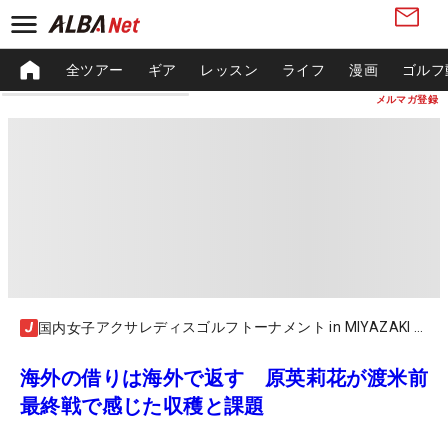
全ツアー
ギア
レッスン
ライフ
漫画
ゴルフ
メルマガ登録
アクサレディスゴルフトーナメント in MIYAZAKI 2021
国内女子
海外の借りは海外で返す 原英莉花が渡米前
最終戦で感じた収穫と課題