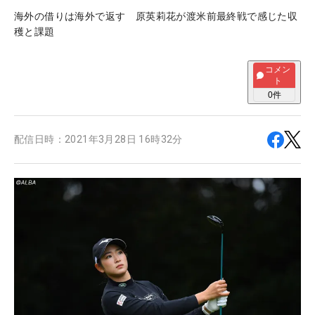
海外の借りは海外で返す 原英莉花が渡米前最終戦で感じた収
穫と課題
コメン
ト
0
件
配信日時：
2021年3月28日 16時32分