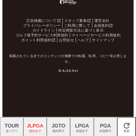
広告掲載について
スタッフ募集
運営会社
プライバシーポリシー
ご利用に際して
会員規約
ガイドライン
特定商取引法に基づく表示
ゴルフ場予約サービス利用規約
マイページサービス利用規約
ポイント利用規約
お問合せ
ヘルプ
サイトマップ
掲載されている全てのコンテンツの無断での転載、転用、コピー等は禁じま
す。
© ALBA Net
TOUR
JLPGA
JGTO
LPGA
PGA
閉じる
全ツアー
国内女子
国内男子
米国女子
米国男子
更新