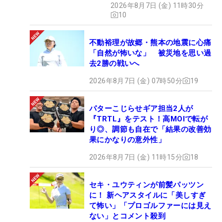
2026年8月7日 (金) 11時30分
10
不動裕理が故郷・熊本の地震に心痛
「自然が怖いな」 被災地を思い過
去2勝の戦いへ
2026年8月7日 (金) 07時50分
19
パターこじらせギア担当2人が
『TRTL』をテスト！高MOIで転が
り◎、調節も自在で「結果の改善効
果にかなりの意外性」
2026年8月7日 (金) 11時15分
18
セキ・ユウティンが前髪パッツン
に！ 新ヘアスタイルに「美しすぎ
て怖い」「プロゴルファーには見え
ない」とコメント殺到