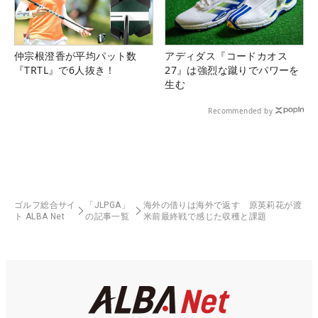
仲宗根澄香が平均パット数
アディダス『コードカオス
『TRTL』で6人抜き！
27』は強烈な蹴りでパワーを
生む
Recommended by
ゴルフ総合サイ
「JLPGA」
海外の借りは海外で返す 原英莉花が渡
ト ALBA Net
の記事一覧
米前最終戦で感じた収穫と課題