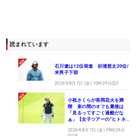
読まれています
石川遼は12位発進 杉浦悠太20位/
米男子下部
2026年8月7日 (金) 10時29分
1
小祝さくらが長岡花火を満
喫 束の間のオフも最後は
「見るってすごく過酷だな
ぁ」【女子ツアーの“ヒトネ
タ”】
2026年8月7日 (金) 09時29分
19