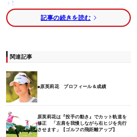
ト】
記事の続きを読む
前半は出入りの激しいゴルフで2バーディを奪うも3
ボギー。「すごく気合いを入れてきたというのもあ
ったんですけど雨にやられた。気合いとの空回りが
あってボギーにつながった」とスコアを落とす場面
が目立った。
関連記事
だが、そのまま転ばないのがメジャーチャンプ。
「全部バーディを獲ってやる」と気合いをもう一度
入れた後半は、気持ちに呼応するように「パッティ
■原英莉花 プロフィール＆成績
ングが入ってくれた」と4つのバーディを奪ってノ
ーボギー。気持ちの良いサンデーバックナインで、
海外遠征に弾みをつけた。
原英莉花は『投手の動き』でカット軌道を
修正 「左肩を我慢しながら右ヒジを先行
ホールアウト後の会見で、そのANAへのポイントと
させます」【ゴルフの飛距離アップ】
して挙げたのは3つ。クラブとウェッジショットを