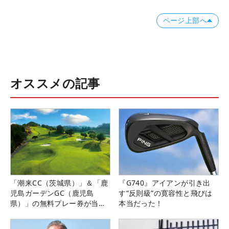
ページ上部へ
オススメの記事
「潮来CC（茨城県）」＆「鹿
『G740』アイアンが引き出
児島ガーデンGC（鹿児島
す“反則級”の寛容性と飛びは
県）」の無料プレー券が当た
本当だった！
る！！