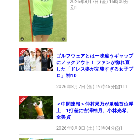
2026年8月7日 (金) 16時00分
1
ゴルフウェアとは一味違うギャップ
にノックアウト！ ファンが惚れ直
した「ドレス姿が完璧すぎる女子プ
ロ」神10
2026年8月7日 (金) 19時45分
111
＜中間速報＞仲村果乃が単独首位浮
上 1打差に吉澤柚月、小林光希、
全美貞
2026年8月8日 (土) 13時04分
1