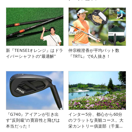
新『TENSEIオレンジ』はドラ
仲宗根澄香が平均パット数
イバーシャフトの“最適解”
『TRTL』で6人抜き！
『G740』アイアンが引き出
インター5分、都心から60分
す“反則級”の寛容性と飛びは
のフラットな美観コース。大
本当だった！
栄カントリー俱楽部（千葉
県）