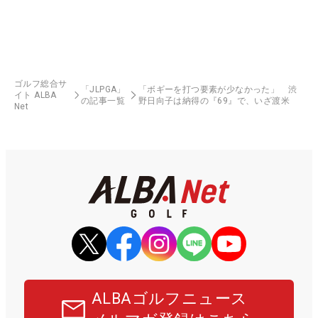
ゴルフ総合サ
「JLPGA」
「ボギーを打つ要素が少なかった」 渋
イト ALBA
の記事一覧
野日向子は納得の『69』で、いざ渡米
Net
ALBAゴルフニュース