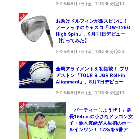
2026年8月7日 (金) 11時30分
10
お助けドルフィンが激スピンに！
ノーメッキのキャスコ『DW-125G
High Spin』、9月11日デビュー
【打ってみた】
2026年8月7日 (金) 18時36分
33
全周アライメントを初搭載！ ブリ
ヂストン『TOUR B JGR Roll-in
Alignment』、8月7日デビュー
2026年8月8日 (土) 11時35分
13
「パーティーしようぜ！」身
長154cmの小さなドラコン女
子・鈴木真緒が人生初のホー
ルインワン！ 173yを5番アイ
アンで会心のショット