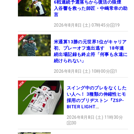
6戦連続予選落ちから復活の狼煙
入谷響を救った師匠・中嶋常幸の助
言
2026年8月8日 (土) 07時45分
19
米通算13勝の元世界1位がキャリア
初、プレーオフ進出逃す 18年連
続出場記録も終止符「何事も永遠に
続けられない」
2026年8月8日 (土) 10時00分
1
スイング中のブレをなくした
い人へ！ 3種類の伸縮性ヒモ
採用のブリヂストン『ZSP-
BITER LIGHT
MAGICLACE』、8月8日デビ
2026年8月8日 (土) 11時30分
ュー
30