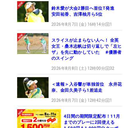
鈴木愛が大会2勝目へ首位T発進
安田祐香、吉澤柚月ら5位
2026年8月7日 (金) 16時14分
1
スライスが止まらない人へ！ 全英
女王・桑木志帆は切り返しで「左ヒ
ザ」を先に動かしていた #優勝者
のスイング
2026年8月8日 (土) 12時00分
32
＜速報＞入谷響が単独首位 永井花
奈、金田久美子ら1差追走
2026年8月7日 (金) 12時42分
1
4日間の期間限定配布！11月
までのプレーに2回使える