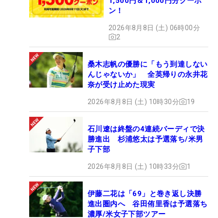
1,500円＆1,000円分クーポ
ン！
2026年8月8日 (土) 06時00分
2
桑木志帆の優勝に「もう到達しない
んじゃないか」 全英帰りの永井花
奈が受け止めた現実
2026年8月8日 (土) 10時30分
19
石川遼は終盤の4連続バーディで決
勝進出 杉浦悠太は予選落ち/米男
子下部
2026年8月8日 (土) 10時33分
1
伊藤二花は「69」と巻き返し決勝
進出圏内へ 谷田侑里香は予選落ち
濃厚/米女子下部ツアー