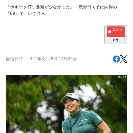
「ボギーを打つ要素が少なかった」 渋野日向子は納得の
『69』で、いざ渡米
コメン
ト
0
件
配信日時：
2021年3月28日 14時36分