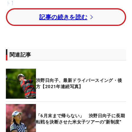
ト】
記事の続きを読む
10番からのスタートで、出だしのパー5でバーディ
を先行させると、前半は3バーディ・1ボギー。2つ
伸ばして後半に入ると、惜しいチャンスを逃しなが
らも1バーディにまとめた。
関連記事
初日に好スコアを出して2日目以降に崩れる試合が
続いた渋野。今大会も初日を3アンダーの14位タイ
としたが、2日目は2オーバー。しかし、天候が荒れ
渋野日向子、最新ドライバースイング・後
る中でも60台にまとめ、「昨日と打って変わってシ
方【2021年連続写真】
ョットの調子がいいなというのが自分でもわかるく
らい。ボギーを打つ要素が少なかった」と1日を振
り返った。
「6月末まで帰らない」 渋野日向子に長期
転戦を決断させた米女子ツアーの“新制度”
今年4試合を終えて「いまやっていることに不安は
ない」と言い切った渋野。これで次は米ツアー連