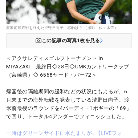
渡米前最終戦を終えた渋野日向子 感触は？ （撮影：佐々木啓）
この記事の写真
1
枚を見る
＜アクサレディスゴルフトーナメント in
MIYAZAKI 最終日◇28日◇UMKカントリークラブ
（宮崎県）◇ 6568ヤード・パー72＞
帰国後の隔離期間の緩和などの状況にもよるが、6
月末までの海外転戦を発表している渋野日向子。渡
米前最後のラウンドを4バーディ・1ボギーの「69」
で回り、トータル4アンダーでフィニッシュした。
一時はグリーンサイドに水たまりが…【LIVEフォ