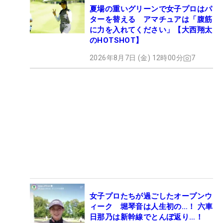
夏場の重いグリーンで女子プロはパ
ターを替える アマチュアは「腹筋
に力を入れてください」【大西翔太
のHOTSHOT】
2026年8月7日 (金) 12時00分
7
女子プロたちが過ごしたオープンウ
ィーク 堀琴音は人生初の…！ 六車
日那乃は新幹線でとんぼ返り…！