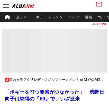
全ツアー
ギア
レッスン
ライフ
漫画
ゴルフ
メルマガ登録
アクサレディスゴルフトーナメント in MIYAZAKI 2021
国内女子
「ボギーを打つ要素が少なかった」 渋野日
向子は納得の『69』で、いざ渡米