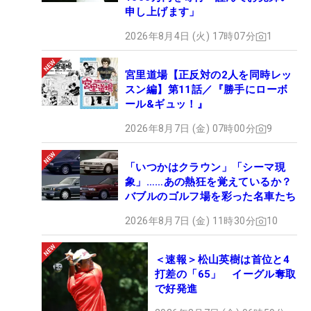
申し上げます」
2026年8月4日 (火) 17時07分
1
宮里道場【正反対の2人を同時レッ
スン編】第11話／『勝手にローボ
ール&ギュッ！』
2026年8月7日 (金) 07時00分
9
「いつかはクラウン」「シーマ現
象」……あの熱狂を覚えているか？
バブルのゴルフ場を彩った名車たち
2026年8月7日 (金) 11時30分
10
＜速報＞松山英樹は首位と4
打差の「65」 イーグル奪取
で好発進