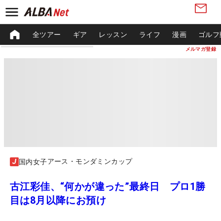
全ツアー
ギア
レッスン
ライフ
漫画
ゴルフ
メルマガ登録
アース・モンダミンカップ
国内女子
古江彩佳、“何かが違った”最終日 プロ1勝
目は8月以降にお預け