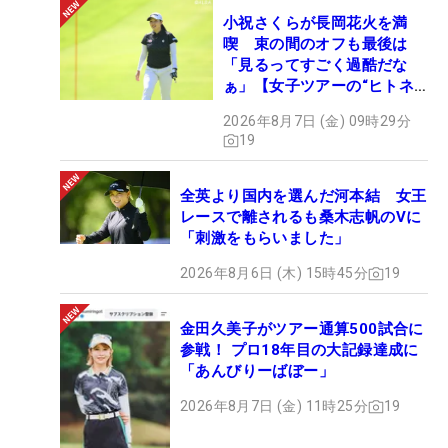
小祝さくらが長岡花火を満
喫 束の間のオフも最後は
「見るってすごく過酷だな
ぁ」【女子ツアーの“ヒトネ
タ”】
2026年8月7日 (金) 09時29分
19
全英より国内を選んだ河本結 女王
レースで離されるも桑木志帆のVに
「刺激をもらいました」
2026年8月6日 (木) 15時45分
19
金田久美子がツアー通算500試合に
参戦！ プロ18年目の大記録達成に
「あんびりーばぼー」
2026年8月7日 (金) 11時25分
19