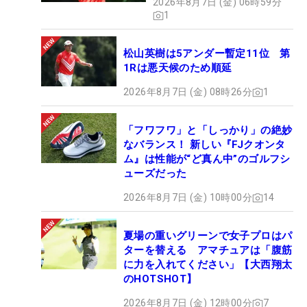
2026年8月7日 (金) 06時59分
1
松山英樹は5アンダー暫定11位 第
1Rは悪天候のため順延
2026年8月7日 (金) 08時26分
1
「フワフワ」と「しっかり」の絶妙
なバランス！ 新しい『FJクオンタ
ム』は性能が“ど真ん中”のゴルフシ
ューズだった
2026年8月7日 (金) 10時00分
14
夏場の重いグリーンで女子プロはパ
ターを替える アマチュアは「腹筋
に力を入れてください」【大西翔太
のHOTSHOT】
2026年8月7日 (金) 12時00分
7