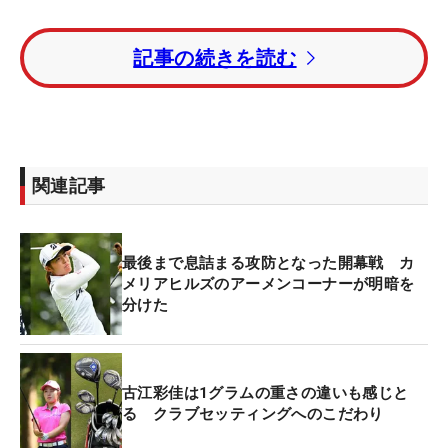
切り返しがバツグン！ 古江彩佳のドライバースイ
記事の続きを読む
ング【連続写真】
昨年すでにツアー優勝を果たしている古江は、プラ
チナ世代の中でも頭一つ抜け出た存在。3日目を終
えた時点でトータルスコアを8アンダーまで伸ば
関連記事
し、2日目の25位タイから2位タイに大きく順位を上
げ、プロ1勝目を射程圏内に捉えた。しかし、4日目
が雨による順延で調子を崩したのか、月曜日に行わ
最後まで息詰まる攻防となった開幕戦 カ
れた最終ラウンドでは「悪くはなかったんですけ
メリアヒルズのアーメンコーナーが明暗を
分けた
ど、何かが違うっていうのが…。今日一日何かが違
いました」とプロ初の優勝争いには見えない“何か
が”古江を狂わせた。
古江彩佳は1グラムの重さの違いも感じと
る クラブセッティングへのこだわり
プロ転向を決めた昨年の「富士通レディース」で