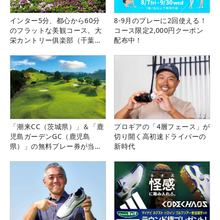
インター5分、都心から60分
8-9月のプレーに2回使える！
のフラットな美観コース。大
コース限定2,000円クーポン
栄カントリー俱楽部（千葉
配布中！
県）
「潮来CC（茨城県）」＆「鹿
プロギアの「4層フェース」が
児島ガーデンGC（鹿児島
切り開く高初速ドライバーの
県）」の無料プレー券が当た
新時代
る！！