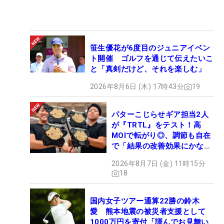
笹生優花が6度目のジュニアイベン
ト開催 ゴルフを通じて伝えたいこ
と「真剣だけど、それを楽しむ」
2026年8月6日 (木) 17時43分
19
パターこじらせギア担当2人
が『TRTL』をテスト！高
MOIで転がり◎、調節も自在
で「結果の改善効果にかなり
の意外性」
2026年8月7日 (金) 11時15分
18
国内女子ツアー通算22勝の鈴木
愛 熊本地震の被災者支援として
1000万円を寄付「謹んでお見舞い