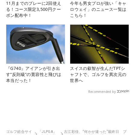
11月までのプレーに2回使え
今年も男女プロが強い「キャ
る！コース限定3,500円クー
ロウェイ」のニュース一覧は
ポン配布中！
こちら！
『G740』アイアンが引き出
スイスの叡智が生んだTPTシ
す“反則級”の寛容性と飛びは
ャフトで、ゴルフを異次元の
本当だった！
世界へ
Recommended by
ゴルフ総合サイ
「JLPGA」
古江彩佳、“何かが違った”最終日 プ