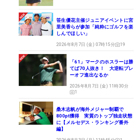
笹生優花主催ジュニアイベントに宮
里美香らが参加「純粋にゴルフを楽
しんでほしい」
2026年8月7日 (金) 07時15分
19
「61」マークのホスラーは勝
てば70人抜き！ 大逆転プレ
ーオフ進出なるか
2026年8月7日 (金) 11時30分
1
桑木志帆が海外メジャー制覇で
800pt獲得 実質のトップ独走状態
に【メルセデス・ランキング番外
編】