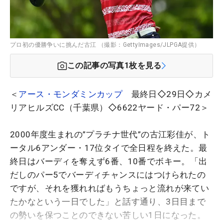
プロ初の優勝争いに挑んだ古江 （撮影：GettyImages/JLPGA提供）
この記事の写真
1
枚を見る
＜
アース・モンダミンカップ
最終日◇29日◇カメ
リアヒルズCC（千葉県）◇6622ヤード・パー72＞
2000年度生まれの”プラチナ世代”の古江彩佳が、ト
ータル6アンダー・17位タイで全日程を終えた。最
終日はバーディを奪えず6番、10番でボキー。「出
だしのパー5でバーディチャンスにはつけられたの
ですが、それを獲れればもうちょっと流れが来てい
たかなという一日でした」と話す通り、3日目まで
の勢いを保つことのできない苦しい1日になった。