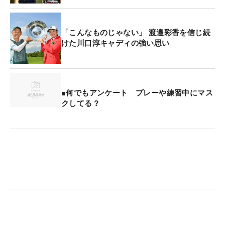
は、大勢のギャラリーに囲まれて勝利をつかんだ。
アマチュア優勝の偉業を声援が後押ししたが、「や
「こんなものじゃない」 渡邉彩香を信じ続
っぱり歓声がもらえるとテンションも上がってきま
けた川口淳キャディの強い思い
す」と、次に優勝争いするときには自らの立て直し
とともに、ファンの応援も力に変えていく構えだ。
■何でもアンケート プレーや練習中にマス
クしてる？
昨年のプロ転向時に「賞金女王になるのが夢」と語
り、今季はプロとしての1勝を目標に掲げる。今後
の試合日程がいまだ決まらない前代未聞なルーキー
イヤーだが、今回の敗戦を糧に、頂点を目指し戦っ
ていく。