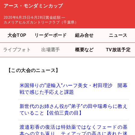
アース・モンダミンカップ
2020年6月25日-6月28日
賞金総額
―
カメリアヒルズカントリークラブ（千葉県）
大会TOP
リーダーボード
組み合せ
ニュース
ライブフォト
出場選手
概要など
TV放送予定
【この大会のニュース】
米国帰りの“逆輸入”ハーフ美女・村田理沙 開幕
戦で感じた手応えと課題
新世代のお姉さん役が“弟子”の田中瑞希らに教え
ていること【佐伯三貴の目】
渡邉彩香の復活は特効薬ではなくフェードの基
本への立ち返り ティアップの高さに表れた迷