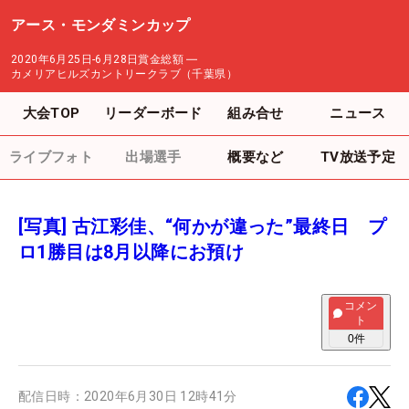
アース・モンダミンカップ
2020年6月25日-6月28日
賞金総額
―
カメリアヒルズカントリークラブ（千葉県）
大会TOP
リーダーボード
組み合せ
ニュース
ライブフォト
出場選手
概要など
TV放送予定
[写真] 古江彩佳、“何かが違った”最終日 プ
ロ1勝目は8月以降にお預け
コメン
ト
0
件
配信日時：
2020年6月30日 12時41分