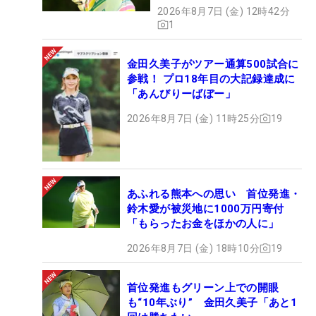
2026年8月7日 (金) 12時42分
1
金田久美子がツアー通算500試合に
参戦！ プロ18年目の大記録達成に
「あんびりーばぼー」
2026年8月7日 (金) 11時25分
19
あふれる熊本への思い 首位発進・
鈴木愛が被災地に1000万円寄付
「もらったお金をほかの人に」
2026年8月7日 (金) 18時10分
19
首位発進もグリーン上での開眼
も“10年ぶり” 金田久美子「あと1