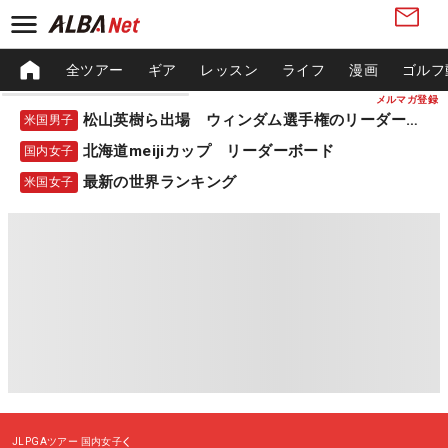
全ツアー
ギア
レッスン
ライフ
漫画
ゴルフ
メルマガ登録
松山英樹ら出場 ウィンダム選手権のリーダーボード
米国男子
北海道meijiカップ リーダーボード
国内女子
最新の世界ランキング
米国女子
JLPGAツアー
国内女子