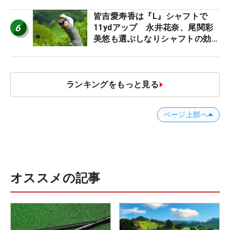
皆吉愛寿香は『L』シャフトで
6
11ydアップ 永井花奈、尾関彩
美悠も選ぶしなりシャフトの効果
【ツアープロたちの“飛ばしギ
ア”】
ランキングをもっと見る
ページ上部へ
オススメの記事