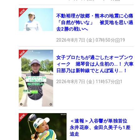
不動裕理が故郷・熊本の地震に心痛
「自然が怖いな」 被災地を思い過
去2勝の戦いへ
2026年8月7日 (金) 07時50分
19
女子プロたちが過ごしたオープンウ
ィーク 堀琴音は人生初の…！ 六車
日那乃は新幹線でとんぼ返り…！
2026年8月7日 (金) 11時57分
1
＜速報＞入谷響が単独首位
永井花奈、金田久美子ら1差
追走