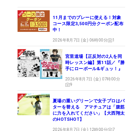
11月までのプレーに使える！対象
コース限定3,500円分クーポン配布
中！
2026年8月7日 (金) 06時00分
1
宮里道場【正反対の2人を同
時レッスン編】第11話／『勝
手にローボール&ギュッ！』
2026年8月7日 (金) 07時00分
9
夏場の重いグリーンで女子プロはパ
ターを替える アマチュアは「腹筋
に力を入れてください」【大西翔太
のHOTSHOT】
2026年8月7日 (金) 12時00分
7