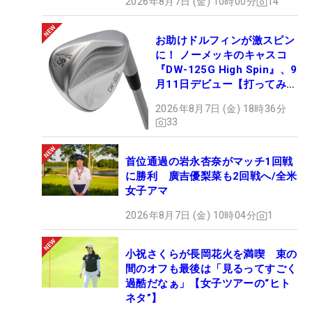
2026年8月7日 (金) 10時00分
14
お助けドルフィンが激スピン
に！ ノーメッキのキャスコ
『DW-125G High Spin』、9
月11日デビュー【打ってみ
た】
2026年8月7日 (金) 18時36分
33
首位通過の岩永杏奈がマッチ1回戦
に勝利 廣吉優梨菜も2回戦へ/全米
女子アマ
2026年8月7日 (金) 10時04分
1
小祝さくらが長岡花火を満喫 束の
間のオフも最後は「見るってすごく
過酷だなぁ」【女子ツアーの“ヒト
ネタ”】