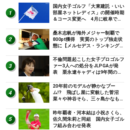
国内女子ゴルフ「大東建託・いい
1
部屋ネットレディス」の開催時期
＆コース変更へ 4月に岐阜で開
催
桑木志帆が海外メジャー制覇で
2
800pt獲得 実質のトップ独走状
態に【メルセデス・ランキング番
外編】
不倫問題起こした女子プロゴルフ
3
ァー3人への処分をJLPGAが発
表 栗永遼キャディは9年間の立
ち入り禁止
20年前のモデルが静かなブー
4
ム!? 飛ばし屋に変貌した菅沼
菜々や神谷そら、三ヶ島かなも使
う“名器”が人気な理由【ツアープ
ロたちの“飛ばしギア”】
昨年覇者・河本結は小祝さくら、
5
佐久間朱莉と同組 国内女子ゴル
フ組み合わせ発表