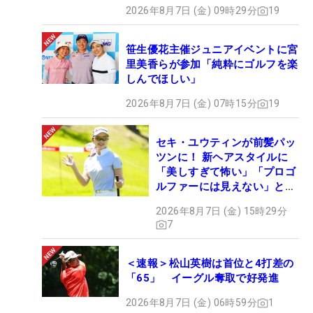
2026年8月7日 (金) 09時29分
19
笹生優花主催ジュニアイベントに宮
里美香らが参加「純粋にゴルフを楽
しんでほしい」
2026年8月7日 (金) 07時15分
19
セキ・ユウティンが前髪パッ
ツンに！ 新ヘアスタイルに
「美しすぎて怖い」「プロゴ
ルファーには見えない」とコ
メント殺到
2026年8月7日 (金) 15時29分
7
＜速報＞松山英樹は首位と4打差の
「65」 イーグル奪取で好発進
2026年8月7日 (金) 06時59分
1