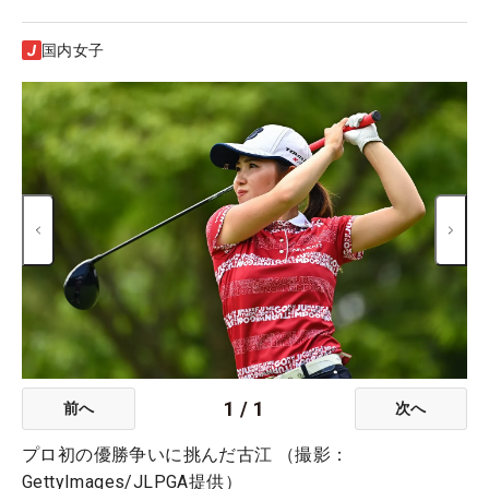
国内女子
1
/
1
前へ
次へ
プロ初の優勝争いに挑んだ古江 （撮影：
GettyImages/JLPGA提供）