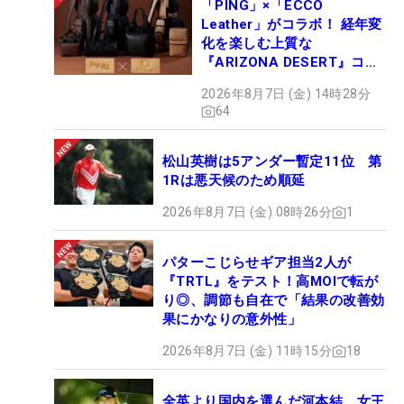
「PING」×「ECCO
Leather」がコラボ！ 経年変
化を楽しむ上質な
『ARIZONA DESERT』コレ
クション、9月15日限定デビ
2026年8月7日 (金) 14時28分
ュー
64
松山英樹は5アンダー暫定11位 第
1Rは悪天候のため順延
2026年8月7日 (金) 08時26分
1
パターこじらせギア担当2人が
『TRTL』をテスト！高MOIで転が
り◎、調節も自在で「結果の改善効
果にかなりの意外性」
2026年8月7日 (金) 11時15分
18
全英より国内を選んだ河本結 女王