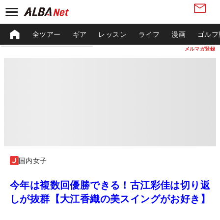
全ツアー
ギア
レッスン
ライフ
漫画
ゴルフ
メルマガ登録
国内女子
今年は複数回優勝できる！古江彩佳は切り返
しが抜群【大江香織の美スイングがお好き】