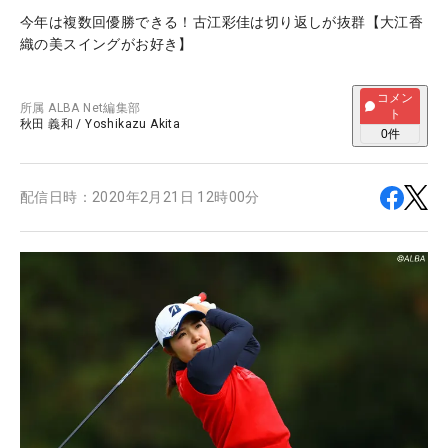
今年は複数回優勝できる！古江彩佳は切り返しが抜群【大江香
織の美スイングがお好き】
コメン
所属
ALBA Net編集部
ト
秋田 義和
/
Yoshikazu Akita
0
件
配信日時：
2020年2月21日 12時00分