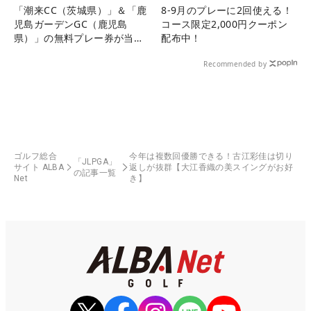
「潮来CC（茨城県）」＆「鹿
8-9月のプレーに2回使える！
児島ガーデンGC（鹿児島
コース限定2,000円クーポン
県）」の無料プレー券が当た
配布中！
る！！
Recommended by
ゴルフ総合
今年は複数回優勝できる！古江彩佳は切り
「JLPGA」
サイト ALBA
返しが抜群【大江香織の美スイングがお好
の記事一覧
Net
き】