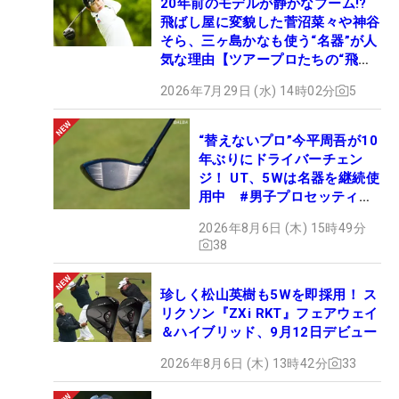
20年前のモデルが静かなブーム!?
飛ばし屋に変貌した菅沼菜々や神谷
そら、三ヶ島かなも使う“名器”が人
気な理由【ツアープロたちの“飛ば
しギア”】
2026年7月29日 (水) 14時02分
5
“替えないプロ”今平周吾が10
年ぶりにドライバーチェン
ジ！ UT、5Wは名器を継続使
用中 #男子プロセッティン
グ
2026年8月6日 (木) 15時49分
38
珍しく松山英樹も5Wを即採用！ ス
リクソン『ZXi RKT』フェアウェイ
＆ハイブリッド、9月12日デビュー
2026年8月6日 (木) 13時42分
33