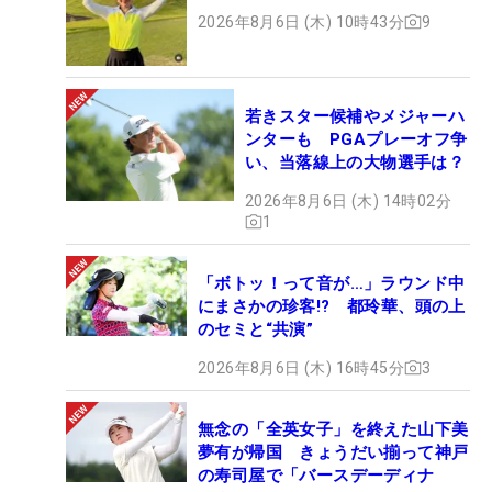
2026年8月6日 (木) 10時43分
9
若きスター候補やメジャーハ
ンターも PGAプレーオフ争
い、当落線上の大物選手は？
2026年8月6日 (木) 14時02分
1
「ボトッ！って音が…」ラウンド中
にまさかの珍客!? 都玲華、頭の上
のセミと“共演”
2026年8月6日 (木) 16時45分
3
無念の「全英女子」を終えた山下美
夢有が帰国 きょうだい揃って神戸
の寿司屋で「バースデーディナ