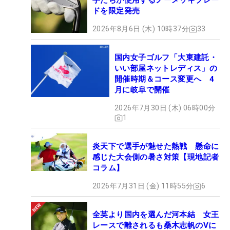
手たちが使用するノーメッキブレー
ドを限定発売
2026年8月6日 (木) 10時37分
33
国内女子ゴルフ「大東建託・
いい部屋ネットレディス」の
開催時期＆コース変更へ 4
月に岐阜で開催
2026年7月30日 (木) 06時00分
1
炎天下で選手が魅せた熱戦 懸命に
感じた大会側の暑さ対策【現地記者
コラム】
2026年7月31日 (金) 11時55分
6
全英より国内を選んだ河本結 女王
レースで離されるも桑木志帆のVに