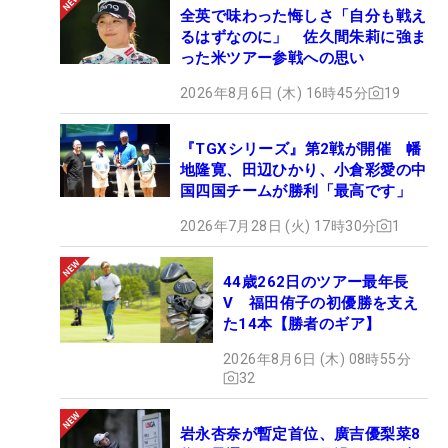
全英で味わった悔しさ「自分も戦え
るはずなのに」 佐久間朱莉に強ま
った米ツアー参戦への思い
2026年8月6日 (木) 16時45分
19
『TGXシリーズ』第2戦が開催 幡
地隆寛、田辺ひかり、小倉彩愛の中
国四国チームが勝利「最高です」
2026年7月28日 (火) 17時30分
1
44歳262日のツアー最年長
V 福田侑子の初優勝を支え
た14本【勝者のギア】
2026年8月6日 (木) 08時55分
32
岩永杏奈が暫定首位、廣吉優梨菜8