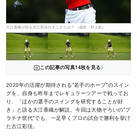
大江香織が語る古江彩佳のすごさとは？ （撮影：村上航）
この記事の写真
14
枚を見る
2020年の活躍が期待される“若手のホープ”のスイン
グを、自身も昨年までレギュラーツアーで戦ってお
り、「ほかの選手のスイングを研究することが好
き」と語る大江香織が解説。今回は大物ぞろいの“プ
ラチナ世代”でも、一足早くプロの試合で勝利を挙げ
た古江彩佳。