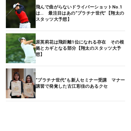
飛んで曲がらないドライバーショットNo.1
具体的にはフェースローテーションを抑えながら打
は… 最注目はあの“プラチナ世代”【翔太の
つという、今どきのスイングが自然にできていると
スタッツ大予想】
続ける。
「トップでは、下半身に対して上半身がすごく回っ
原英莉花は飛距離1位になれる存在 その根
てしっかりと捻転差を作れている。これでパワーが
拠とカギとなる部分【翔太のスタッツ大予
想】
たまっている。そこから切り替えして、クラブを下
ろしてくるわけですが、インパクトまで体が開きす
ぎていない。だからためたパワーが逃げずにボール
に伝わっている。また手首をこねず、ボディターン
“プラチナ世代”も新人セミナー受講 マナー
講習で発覚した古江彩佳のあるクセ
に合わせてクラブのフェースが回っているから、方
向性も安定しています」。飛んで曲がらない。これ
がトータルドライビングが高い理由だ。