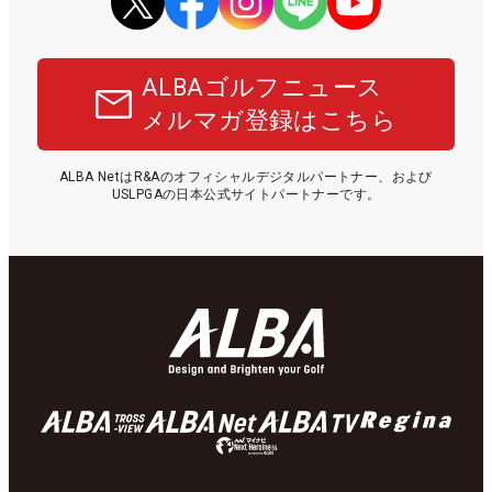
ALBAゴルフニュース
メルマガ登録はこちら
ALBA NetはR&Aのオフィシャルデジタルパートナー、および
USLPGAの日本公式サイトパートナーです。