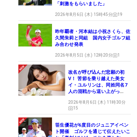
「刺激をもらいました」
2026年8月6日 (木) 15時45分
19
昨年覇者・河本結は小祝さくら、佐
久間朱莉と同組 国内女子ゴルフ組
み合わせ発表
2026年8月5日 (水) 12時20分
1
改名が呼び込んだ悲願の初
V！ 苦節を乗り越えた美女
イ・ユルリンは、同姓同名7
人の混戦から這い上がっ
た“新星ヒロイン”
2026年8月6日 (木) 11時30分
15
笹生優花が6度目のジュニアイベン
ト開催 ゴルフを通じて伝えたいこ