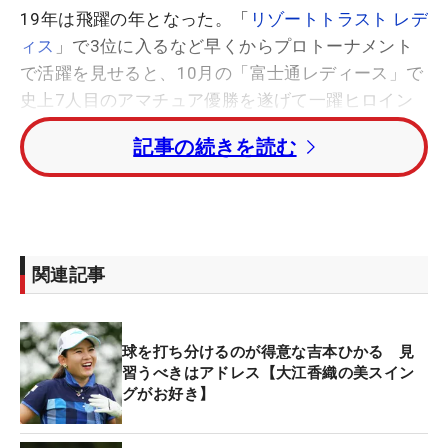
19年は飛躍の年となった。「
リゾートトラスト レデ
ィス
」で3位に入るなど早くからプロトーナメント
で活躍を見せると、10月の「富士通レディース」で
史上7人目のアマチュア優勝を遂げて一躍ヒロイン
に。プロテスト免除で日本女子プロゴルフ協会に入
記事の続きを読む
会、最終戦のメジャーでも2位に入るなど大活躍の1
年となった。
そんな古江をじっくりと見たのが、最終戦の
「
LPGAツアーチャンピオンシップリコーカップ
」
関連記事
でラウンド解説をしたとき。「切り返しがすごく上
手な選手」と感じたという。
球を打ち分けるのが得意な吉本ひかる 見
「スイングがいいですよね。特に切り返しは絶品で
習うべきはアドレス【大江香織の美スイン
グがお好き】
す。しっかりとタメができている。体は小さいです
が、うまくクラブを使っているなと思いました」